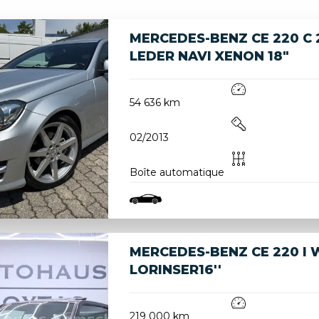
MERCEDES-BENZ CE 220 C
LEDER NAVI XENON 18"
54 636 km
02/2013
Boîte automatique
MERCEDES-BENZ CE 220 I W
LORINSER16''
219 000 km