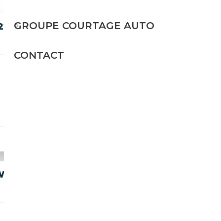
GROUPE COURTAGE AUTO
 220 CDI COUPÉ AUTOM. AMG
CONTACT
Diesel
170 CH (125 kW)
15 990€
124 I 1HAND I DEUTSCH I
Essence