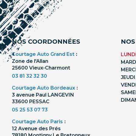
NOS COORDONNÉES
NOS
Courtage Auto Grand Est
:
LUNDI
Zone de l'Allan
MARDI
25600 Vieux-Charmont
MERCR
03 81 32 32 30
JEUDI
VENDR
Courtage Auto Bordeaux
:
SAMED
3 avenue Paul LANGEVIN
DIMA
33600 PESSAC
05 25 53 07 73
Courtage Auto Paris
:
12 Avenue des Prés
78180 Montigny Le Bretonneux