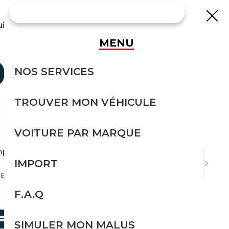
uisse
MENU
0 OCCASION
NOS SERVICES
TROUVER MON VÉHICULE
VOITURE PAR MARQUE
 import avec l'accompagnement Courtage Auto.
IMPORT
E-220
F.A.Q
TRIER PAR
SIMULER MON MALUS