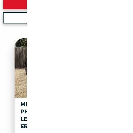
Rechercher
Nouvelle recherche
MERCEDES-BENZ B 250 E
PHEV FULL-
LED/17"/CAM/CRUISE/ZETELV
ERW.