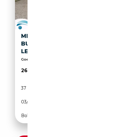
MERCEDES-BENZ B 250 E
BUSINESS SOLUTION PHEV
LEDER/NAVI/CAMERA/....
Goeie wagens tegen zeer correcte prijzen !!!!
26 990€
37 965 km
Électrique/Essence
03/2023
156 CH (115 kW)
Boîte automatique