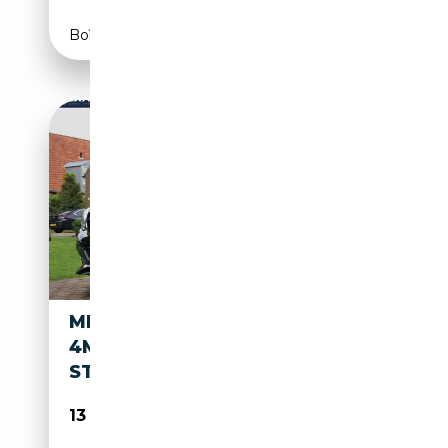
Boîte automatique
MERCEDES-BENZ B 250
4MATIC AMG PRESTIGE AUT. |
STOELVERWARMING | FACEL
13 945€