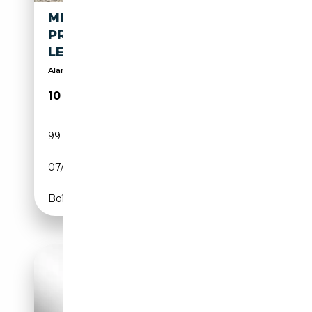
MERCEDES-BENZ B 250 E
PRESTIGE 28 KWH NL AUTO
LEER XENON 2016
Alarme, Sièges électriques, Vitres teintées, Phare...
10 950€
99 651 km
Electrique
07/2016
179 CH (132 kW)
Boîte automatique