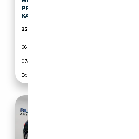
MERCEDES-BENZ B 250 E
PROGRESSIVE HUD AHK PANO
KAMERA BEAM
25 990€
68 667 km
Électrique/Essence
07/2021
160 CH (118 kW)
Boîte automatique