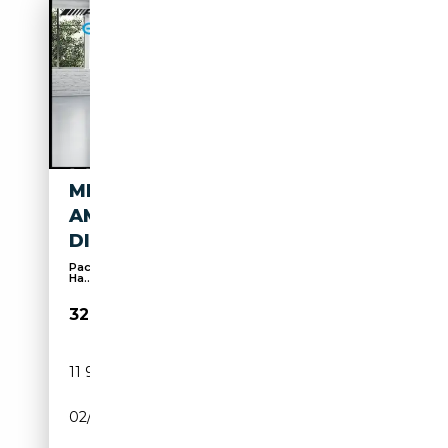
MERCEDES-BENZ B 250 E
AMG+KAM+VOLL
DIGI+LED+KEYLESS GO
Pack Sport, Sièges sport, Éclairage d'ambiance,
Ha...
32 070€
11 917 km
Électrique/Essence
02/2025
163 CH (120 kW)