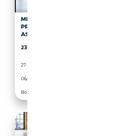
MERCEDES-BENZ B 250 E
PROGRESSIVE/LED/KAMERA/E
ASY-PACK/SHZ/17"
23 990€
27 293 km
Électrique/Essence
06/2022
160 CH (118 kW)
Boîte automatique