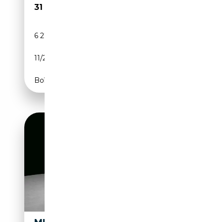
31 870€
6 271 km
Électrique/Essence
11/2025
163 CH (120 kW)
Boîte automatique