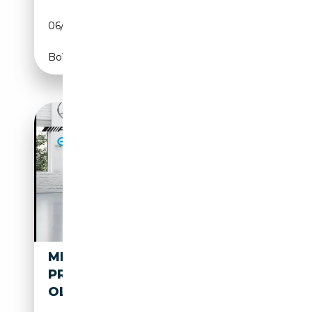
06/2021
224 CH (165 kW)
Boîte automatique
MERCEDES-BENZ B 250 E
PROGRESSIV+11KW+TOTW+V
OLL DIGI+KAM