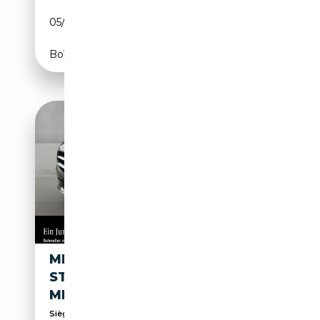
05/2022
160 CH (118 kW)
Boîte automatique
MERCEDES-BENZ B 250 E
STYLE LED BUSINESS DAB
MEMO TOTWI KAMERA
Sièges électriques, Sièges sport, Airbag