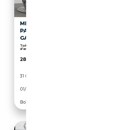
MERCEDES-BENZ B 250 E AMG
PANORAMA LEDER 1.HD.
GARANTIE
Toit panoramique, Pack Sport, Éclairage
d'ambiance...
28 999€
31 000 km
Électrique/Essence
01/2023
160 CH (118 kW)
Boîte automatique