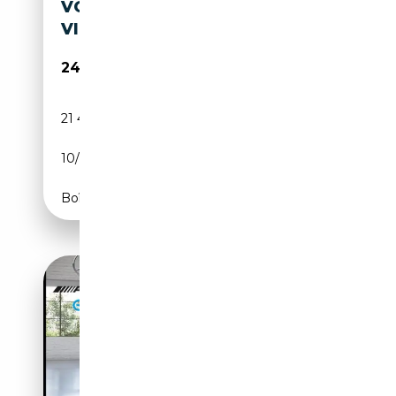
VOLLLEDER*KAMERA*LED*NA
VITOUCH*SPUR*VKZ
24 230€
21 470 km
Électrique/Essence
10/2022
218 CH (160 kW)
Boîte automatique