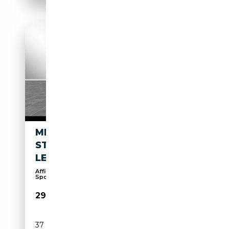
MERCEDES-BENZ B 250 AMG
STANDHZ+HUD+360°+M-
LED+DISTRO+HIFI+19"
Affichage tête haute, Sièges sport, 4x4, Pack
Spor...
29 990€
37 670 km
Essence