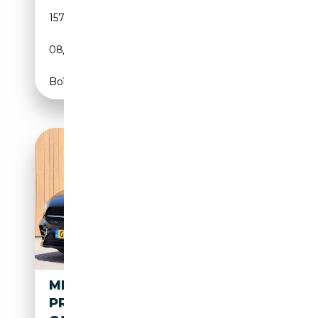
157 501 km
Essence
08/2015
211 CH (155 kW)
Boîte automatique
MERCEDES-BENZ B 250 E
PREMIUM PLUS LEER/ALC