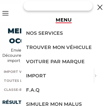
MENU
MERCEDES-BENZ B-250
NOS SERVICES
OCCASION EN IMPORT
TROUVER MON VÉHICULE
Envie d'acheter une b-250 au meilleur prix ?
Découvrez un grand choix d'annonces disponibles en
import avec l'accompagnement Courtage Auto.
VOITURE PAR MARQUE
IMPORT VOITURE
|
TOUTES LES MARQUES
|
IMPORT
TOUTES LES OCCASIONS
|
MERCEDES-BENZ
|
F.A.Q
CLASSE-B
|
B-250
RÉSULTATS DE VOTRE RECHERCHE
SIMULER MON MALUS