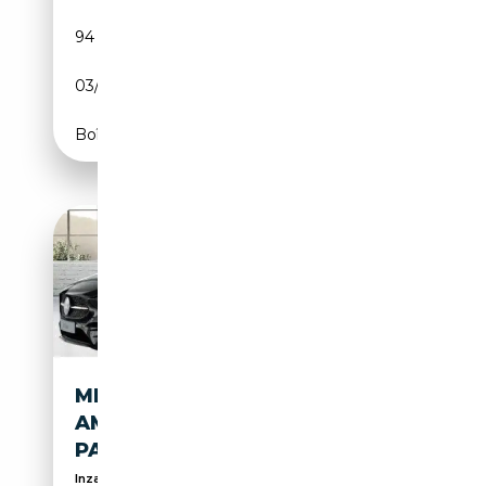
94 881 km
Électrique/Essence
03/2021
160 CH (118 kW)
Boîte automatique
MERCEDES-BENZ B 250 4M
AMG NIGHT MEMORY AHK
PANORAMA
Inzahlungnahme Ihres heutigen Pkw