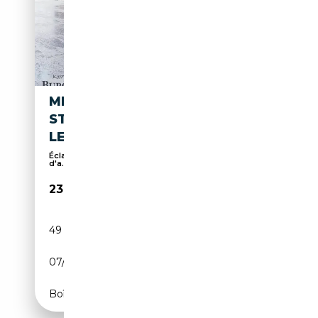
MERCEDES-BENZ B 250 E
STYLE
LED/AHK/SHZ/RFK/AMB.
Éclairage d'ambiance, Attache remorque, Caméra
d'a...
23 850€
49 300 km
Électrique/Essence
07/2022
160 CH (118 kW)
Boîte automatique