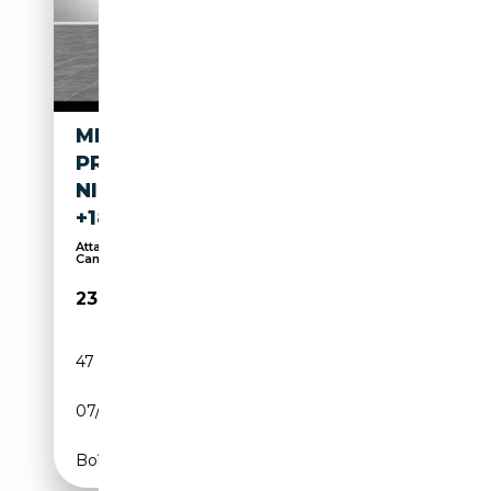
MERCEDES-BENZ B 250 E
PROGRESSIVE
NIGHT+AHK+KAMERA+DISTRO
+18"
Attache remorque, Hayon arrière électrique,
Caméra...
23 890€
47 250 km
Électrique/Essence
07/2021
160 CH (118 kW)
Boîte automatique