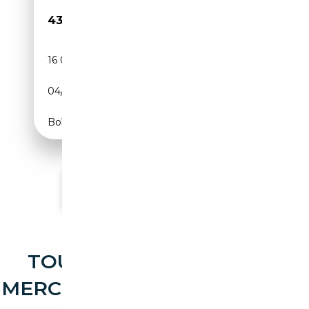
43 700€
16 000 km
Essence
04/2025
224 CH (165 kW)
Boîte automatique
Voir plus d'annonces
TOUTES LES OCCASIONS
MERCEDES-BENZ CLASSE B B