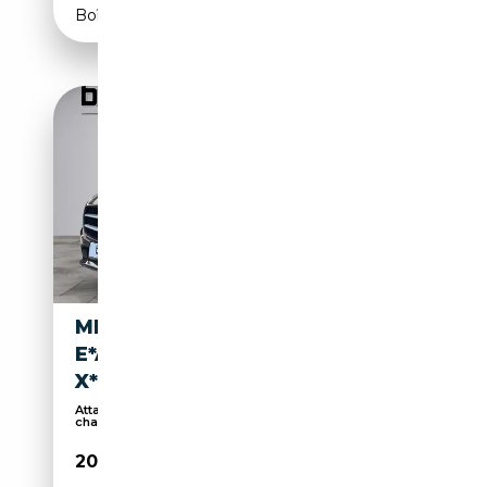
Boîte automatique
MERCEDES-BENZ B 250
E*AHK*TOTWINKEL*PDC*MBU
X*LED*
Attache remorque, Chauffage auxiliaire, Sièges
cha...
20 500€