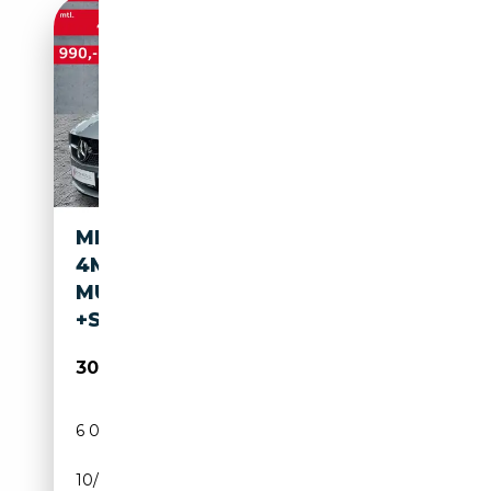
MERCEDES-BENZ B 250
4MATIC AMG-LINE
MULTIBEAM+NAV+TEMPOMAT
+SHZ
30 800€
6 000 km
Essence
10/2023
224 CH (165 kW)