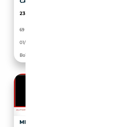
CAMERA CARPLAY LED
23 940€
69 949 km
Électrique/Essence
01/2022
218 CH (160 kW)
Boîte automatique
MERCEDES-BENZ B 250 E