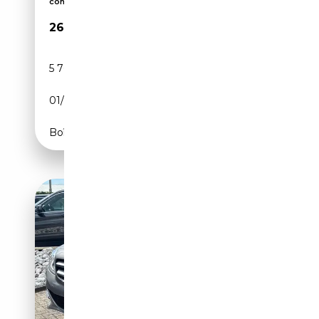
conducteu...
26 880€
5 762 km
Électrique/Essence
01/2022
160 CH (118 kW)
Boîte automatique