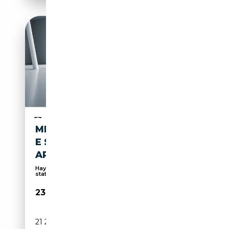
MERCEDES-BENZ B 250 B 250
E STYLE LED TEMPOM
APPLECARPLAY PARKTRONIC
Hayon arrière électrique, Système d'aide au
statio...
23 980€
21 278 km
Électrique/Essence