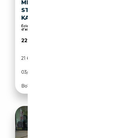
MERCEDES-BENZ B 250 E
STYLE LED NAVI PARKPAKET
KAMERA TEMPOMAT
Éclairage d'ambiance, Phares au Xénon, Caméra
d'ai...
22 220€
21 666 km
Électrique/Essence
03/2022
160 CH (118 kW)
Boîte automatique