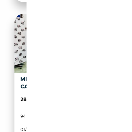
MERCEDES-BENZ E 250
CABRIO AUT.
28 490€
94 092 km
Essence
01/2016
211 CH (155 kW)