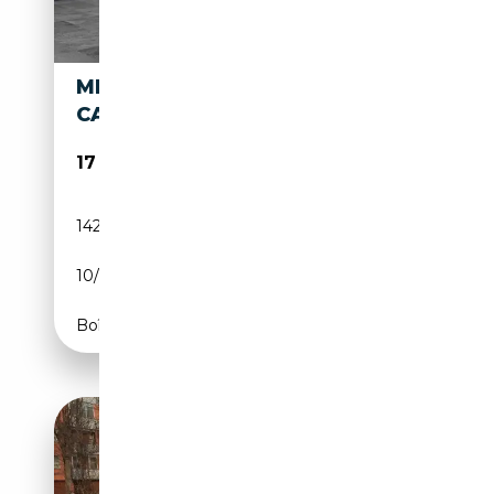
MERCEDES-BENZ E 250
CABRIO D (BT) SPORT E6
17 300€
142 204 km
Diesel
10/2014
204 CH (150 kW)
Boîte automatique