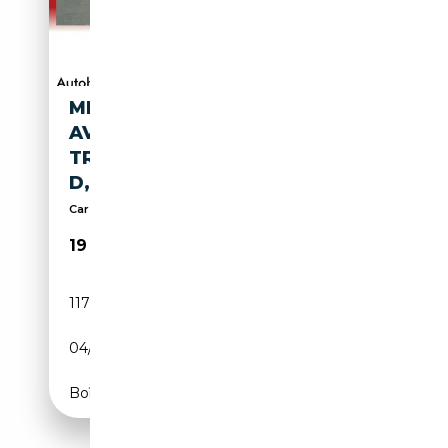
MERCEDES-BENZ E 250 D BT
AVANTG 9G-
TRONIC,SPORTPAKET,COMAN
D,LEDER
Car Garantie incl.
19 900€
117 000 km
Diesel
04/2016
204 CH (150 kW)
Boîte automatique