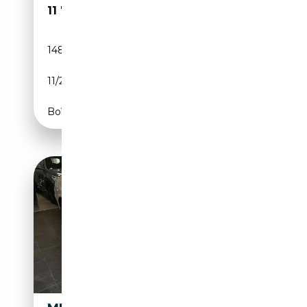
11 780€
148 210 km
Diesel
11/2011
204 CH (150 kW)
Boîte automatique