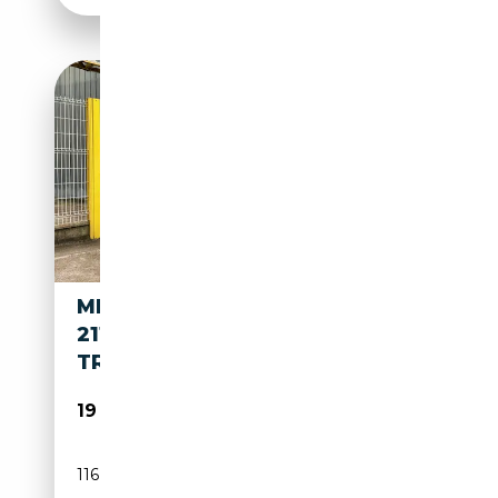
MERCEDES-BENZ E 250 250
211CH SPORT EDITION 7G-
TRONIC PLUS
19 900€
116 000 km
Essence