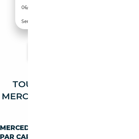
06/2015
213 CH (157 kW)
Semi-automatique
Voir plus d'annonces
TOUTES LES OCCASIONS
MERCEDES-BENZ CLASSE E E
250
MERCEDES-BENZ CLASSE-E E-250
PAR CARBURANT