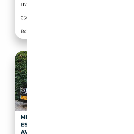
117 500 km
Essence
05/2015
211 CH (155 kW)
Boîte automatique
MERCEDES-BENZ E 250
ESTATE PRESTIGE
AVANTGARDE | AMG |SCHUIF-