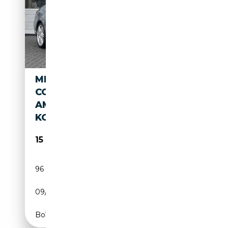
MERCEDES-BENZ E 250
COUPÉ CGI AVANTGARDE
AMG|PANO|LEDER|ILS-
KOPLAMPEN|
15 950€
96 998 km
Essence
09/2010
204 CH (150 kW)
Boîte automatique