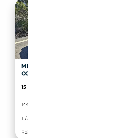
MERCEDES-BENZ E 250
COUPÉ 250CDI 7G PLUS (4.75)
15 490€
144 332 km
Diesel
11/2013
204 CH (150 kW)
Boîte automatique