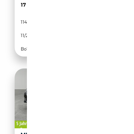
17 900€
114 434 km
Diesel
11/2013
204 CH (150 kW)
Boîte manuelle