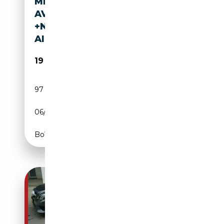
MERCEDES-BENZ E 250
AVANTGARDE
+NAVI+SHZG+PDC+ACC+LED+
AIRMATIC+
19 990€
97 119 km
Essence
06/2015
211 CH (155 kW)
Boîte automatique