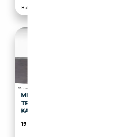
Boîte automatique
MERCEDES-BENZ E 250 T 7G-
TRONIC *360°-
KAM*DISTR.+*LEDER*2.HD*
19 850€