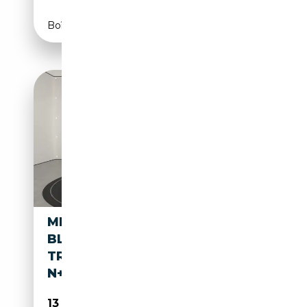
Boîte automatique
MERCEDES-BENZ E 250
BLUEEF.+7G-
TRONIC+AVANTGARDE+XENO
N+NAVI+
13 490€