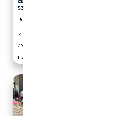
CLASSE E - W212 BERLINA CDI
53000 KM
16 459€
53 000 km
Diesel
09/2010
204 CH (150 kW)
Boîte automatique