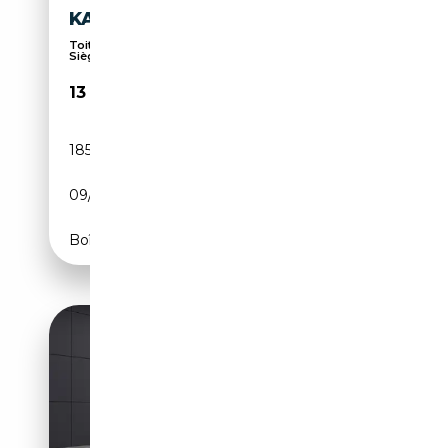
KANTELDA
Toit ouvrant, Caméra d'aide au stationnement,
Sièg...
13 950€
185 444 km
Essence
09/2013
211 CH (155 kW)
Boîte automatique