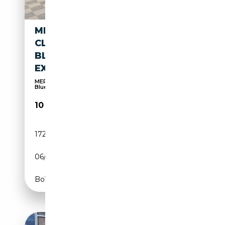
MERCEDES-BENZ E 250
CLASSE E 250 CDI
BLUEEFFICIENCY ELÉGANCE
EXECUTIVE A
MERCEDES CLASSE E Classe E 250 CDI
BlueEfficiency
10 490€
172 900 km
Diesel
06/2009
204 CH (150 kW)
Boîte automatique