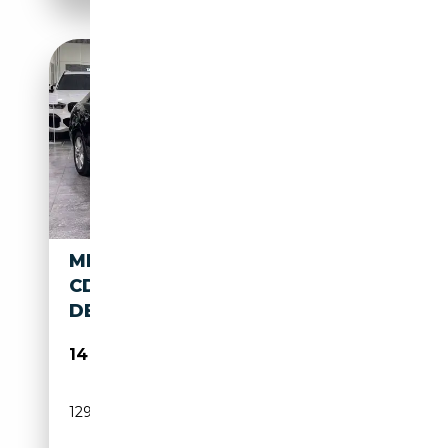
MERCEDES-BENZ E 250
CDI*7G*AVANTG*STHZ*ILS*LE
DER*XENON*NAVI*
14 650€
129 553 km
Diesel