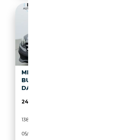
MERCEDES-BENZ E 250 E250
BUSINESS
DAK|SFEER|CAMERA|LED|
24 950€
138 142 km
Essence
05/2018
211 CH (155 kW)