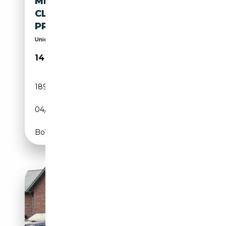
MERCEDES-BENZ E 250
CLASSE E 250 BERLINA CDI
PREMIUM 4MATIC AUTOM
Unico Proprietario - Iva esposta
14 900€
189 437 km
Diesel
04/2014
204 CH (150 kW)
Boîte automatique