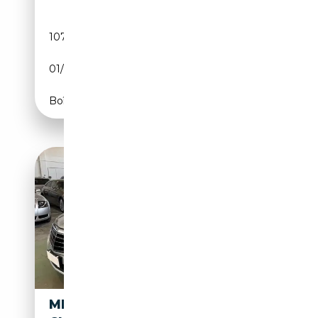
107 000 km
Essence
01/2012
204 CH (150 kW)
Boîte automatique
MERCEDES-BENZ E 250