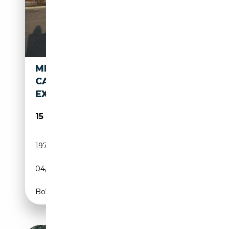
MERCEDES-BENZ E 250 CDI
CABRIO BLUEEFFICIENCY
EXECUTIVE
15 900€
197 940 km
Diesel
04/2011
204 CH (150 kW)
Boîte automatique