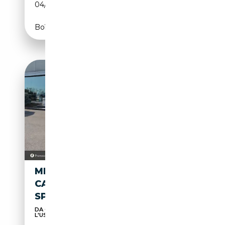
04/2011
204 CH (150 kW)
Boîte automatique
MERCEDES-BENZ E 250 CDI
CABRIO BLUEEFFICIENCY
SPORT *MANUALE*
DA OLTRE 35 ANNI PUNTO DI RIFERIMENTO PER
L'USATO