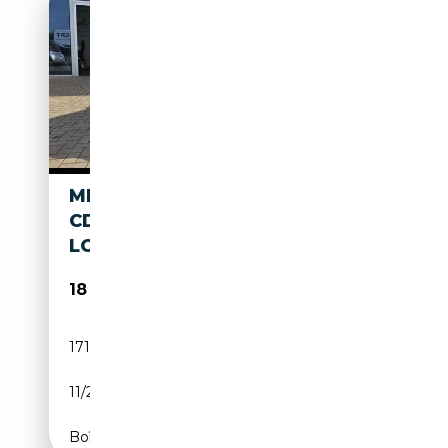
MERCEDES-BENZ E 250 E 250
CDI 4MATIC AVANTGARDE
LOGIC7+S.HEFT+1 HAND
18 999€
171 000 km
Diesel
11/2013
204 CH (150 kW)
Boîte automatique