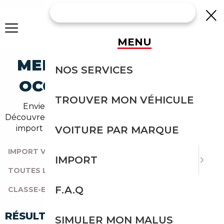
MENU
MERCEDES-BENZ E-250
NOS SERVICES
OCCASION EN IMPORT
TROUVER MON VÉHICULE
Envie d'acheter une e-250 au meilleur prix ?
Découvrez un grand choix d'annonces disponibles en
import avec l'accompagnement Courtage Auto.
VOITURE PAR MARQUE
IMPORT VOITURE
|
TOUTES LES MARQUES
|
IMPORT
TOUTES LES OCCASIONS
|
MERCEDES-BENZ
|
F.A.Q
CLASSE-E
|
E-250
RÉSULTATS DE VOTRE RECHERCHE
SIMULER MON MALUS