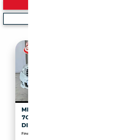
Rechercher
Nouvelle recherche
MERCEDES-BENZ E 250 LIMO
7G BI-XEN LEDER SHZ
DISTRONIC H&K 2HD
Finanzierung OHNE Anzahlung möglich!