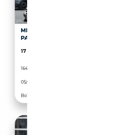
MERCEDES-BENZ E 250 AMG
PACKET
17 900€
164 728 km
Diesel
05/2014
204 CH (150 kW)
Boîte automatique