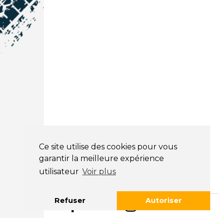
NOS COORDONNÉES
Courtage Auto Grand Est
:
Zone de l'Allan
25600 Vieux-Charmont
03 81 32 32 30
Courtage Auto Bordeaux
:
3 avenue Paul LANGEVIN
33600 PESSAC
05 25 53 07 73
Ce site utilise des cookies pour vous
garantir la meilleure expérience
Courtage Auto Paris
:
utilisateur
Voir plus
12 Avenue des Prés
78180 Montigny Le Bretonneux
01 89 71 00 37
Refuser
Autoriser