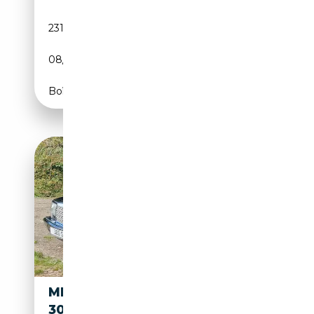
231 510 km
Essence
08/1986
188 CH (138 kW)
Boîte automatique
MERCEDES-BENZ S
25 990€
300