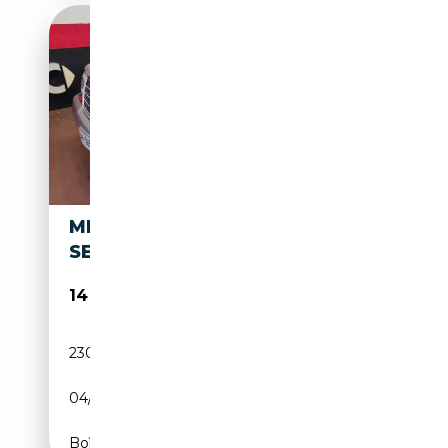
MERCEDES-BENZ S 300 S 300
SE
14 900€
230 000 km
Essence
04/1994
231 CH (170 kW)
Boîte automatique