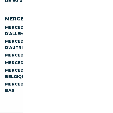
DE 90 000 €
MERCEDES-BENZ S 300 PAR PAYS
MERCEDES-BENZ CLASSE-S S-300
D'ALLEMAGNE
MERCEDES-BENZ CLASSE-S S-300
D'AUTRICHE
MERCEDES-BENZ CLASSE-S S-300 D'ESPAGNE
MERCEDES-BENZ CLASSE-S S-300 D'ITALIE
MERCEDES-BENZ CLASSE-S S-300 DE
BELGIQUE
MERCEDES-BENZ CLASSE-S S-300 DES PAYS-
BAS