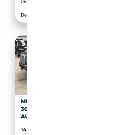
08/1987
179 CH (132 kW)
Boîte automatique
MERCEDES-BENZ S 300 SE
300 W126 S 300 KLIMA
AUTOMATIK TÜV NEU 188PS
14 998€