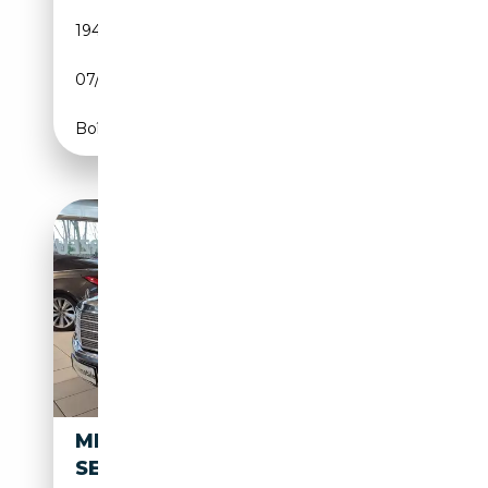
194 000 km
Diesel
07/1997
177 CH (130 kW)
Boîte automatique
MERCEDES-BENZ S 300 300
SE AUTOMATIK/ZV/AHK/H-