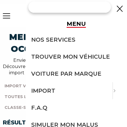
MENU
MERCEDES-BENZ S-300
NOS SERVICES
OCCASION EN IMPORT
TROUVER MON VÉHICULE
Envie d'acheter une s-300 au meilleur prix ?
Découvrez un grand choix d'annonces disponibles en
import avec l'accompagnement Courtage Auto.
VOITURE PAR MARQUE
IMPORT VOITURE
|
TOUTES LES MARQUES
|
IMPORT
TOUTES LES OCCASIONS
|
MERCEDES-BENZ
|
F.A.Q
CLASSE-S
|
S-300
RÉSULTATS DE VOTRE RECHERCHE
SIMULER MON MALUS