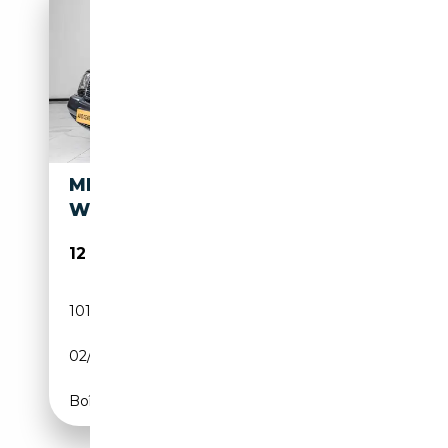
MERCEDES-BENZ S 300
W140
12 950€
101 000 km
Essence
02/1992
231 CH (170 kW)
Boîte automatique