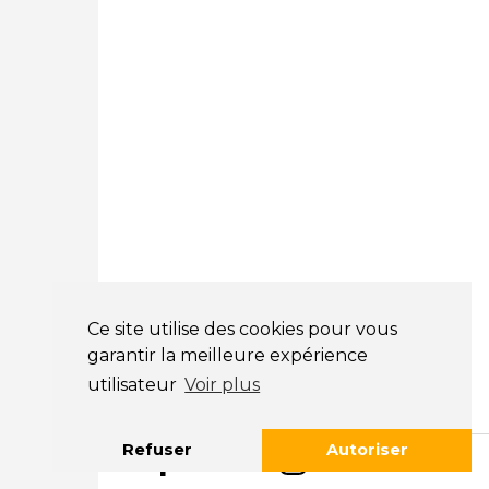
78180 Montigny Le Bretonneux
01 89 71 00 37
Courtage Auto Mulhouse
:
62, Rue Jacques Mugnier
Mulhouse 68200
03 81 32 32 30
Mentions légales
CGV
NOS HORAIRES
LUNDI : 9H00 - 18H00
Ce site utilise des cookies pour vous
MARDI : 9H00 - 18H00
garantir la meilleure expérience
MERCREDI : 9H00 - 18H00
utilisateur
Voir plus
JEUDI : 9H00 - 18H00
VENDREDI : 9H00 - 18H00
Refuser
Autoriser
SAMEDI : 9H00 - 12H00