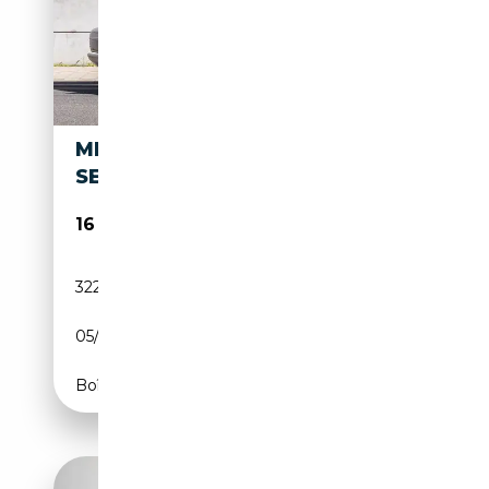
MERCEDES-BENZ S 300
SE
16 950€
322 000 km
Essence
05/1987
179 CH (132 kW)
Boîte automatique