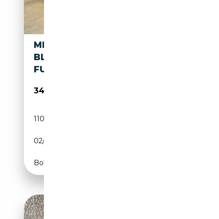
MERCEDES-BENZ S 300
BLUETEC HYBRID PREMIUM
FULL , GARANZIA
34 900€
110 000 km
Électrique/Diesel
02/2015
204 CH (150 kW)
Boîte automatique