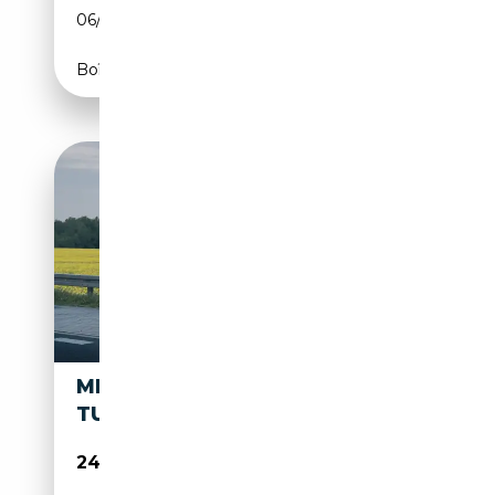
06/1993
231 CH (170 kW)
Boîte automatique
MERCEDES-BENZ S 300
TURBODIESEL
24 999€