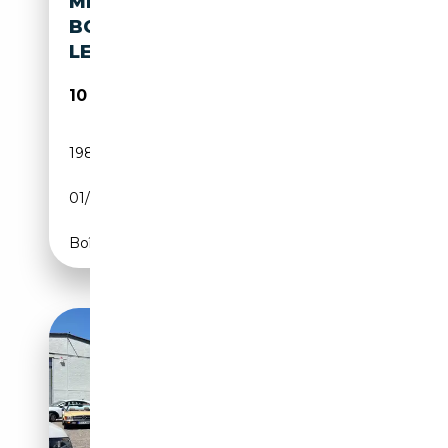
MERCEDES-BENZ S 300 SEL /
BOEKJES / ABS / VERLENGD /
LEDER / SCHUIF- K
10 750€
198 765 km
Essence
01/1989
179 CH (132 kW)
Boîte automatique