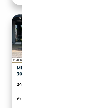
MERCEDES-BENZ S 300
300SE
24 950€
94 976 km
Essence