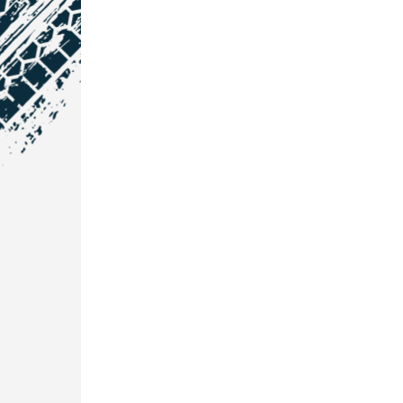
NOS COORDONNÉES
Courtage Auto Grand Est
:
Zone de l'Allan
25600 Vieux-Charmont
03 81 32 32 30
Courtage Auto Bordeaux
:
3 avenue Paul LANGEVIN
33600 PESSAC
05 25 53 07 73
Courtage Auto Paris
:
12 Avenue des Prés