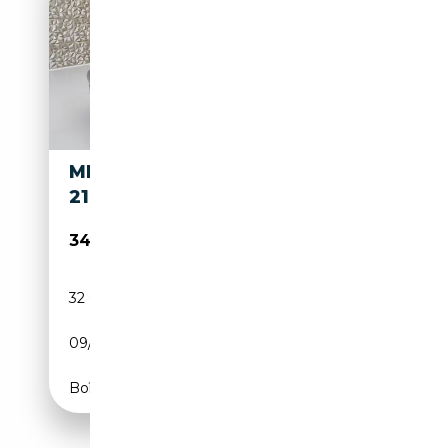
MERCEDES-BENZ S 300 -
219112
34 950€
32 088 km
Diesel
09/1994
150 CH (110 kW)
Boîte automatique