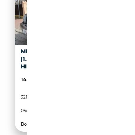
MERCEDES-BENZ S 300 SE
|1.HAND|LÜCKENLOSE
HISTORIE|AUTOMATIK
14 999€
321 000 km
Essence
05/1992
231 CH (170 kW)
Boîte automatique