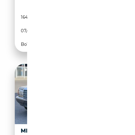
164 389 km
Essence
07/1988
179 CH (132 kW)
Boîte automatique
MERCEDES-BENZ S 300 S-