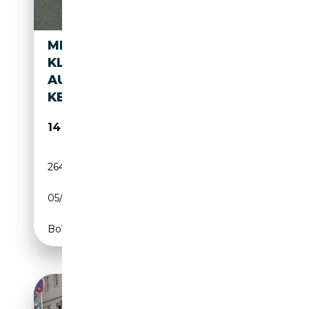
MERCEDES-BENZ S 300 S
KLASSE 300 SE,
AUTOMATIK,SSD,H-
KENNZEICHEN
14 988€
264 080 km
Essence
05/1988
179 CH (132 kW)
Boîte automatique