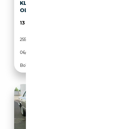
KLASSE AUTOMATIK
OLDTIMER
13 500€
255 000 km
Essence
06/1988
179 CH (132 kW)
Boîte automatique