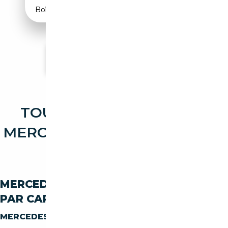
Boîte automatique
Voir plus d'annonces
TOUTES LES OCCASIONS
MERCEDES-BENZ CLASSE S S
300
MERCEDES-BENZ CLASSE-S S-300
PAR CARBURANT
MERCEDES-BENZ CLASSE-S S-300
DIESEL