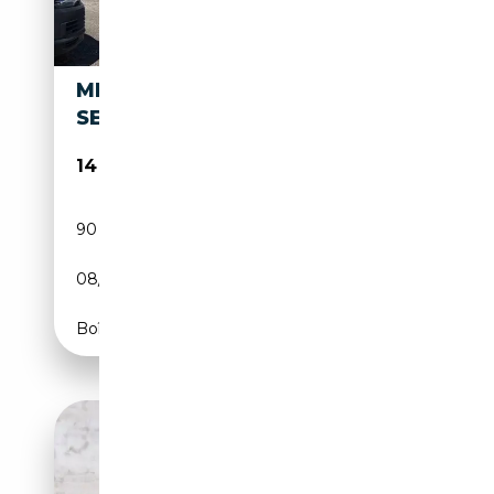
MERCEDES-BENZ S 300 300
SE
14 900€
90 000 km
Essence
08/1988
179 CH (132 kW)
Boîte automatique