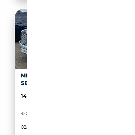
MERCEDES-BENZ S 300
SEL
14 950€
320 150 km
Essence
02/1991
179 CH (132 kW)