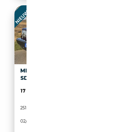
MERCEDES-BENZ S 300
SDL
17 900€
251 434 km
Diesel
02/1987
179 CH (132 kW)