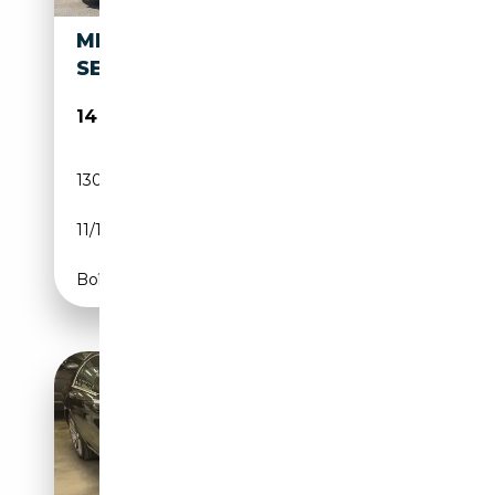
MERCEDES-BENZ S 300 S 300
SE
14 500€
130 000 km
Essence
11/1986
188 CH (138 kW)
Boîte manuelle