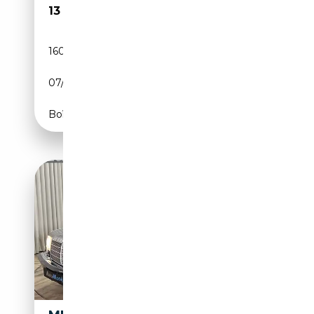
13 999€
160 000 km
Essence
07/1991
188 CH (138 kW)
Boîte automatique