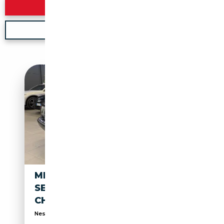
Rechercher
Nouvelle recherche
MERCEDES-BENZ S 300 S 300
SE ISCRITTA ASI DOTATA DI
CHECK MERCEDES
Nessun vincolo di finanziamento prezzo reale