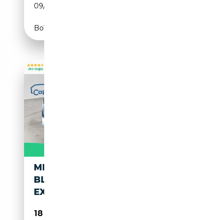
09/2013
204 CH (150 kW)
Boîte automatique
MERCEDES-BENZ CLS 250 250
BLUETEC 204 4MATIC 7G-DCT
EXECUTIVE
18 490€