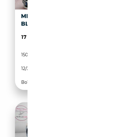
MERCEDES-BENZ CLS 250 CDI
BLUEEFFICIENCY AUTO
17 900€
150 000 km
Diesel
12/2012
204 CH (150 kW)
Boîte automatique