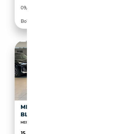
09/2016
204 CH (150 kW)
Boîte automatique
MERCEDES-BENZ CLS 250 CDI
BLUEEFFICIENCY
MERCEDES-BENZ CLS 250 CDI BLUEEFFICIENCY
15 900€