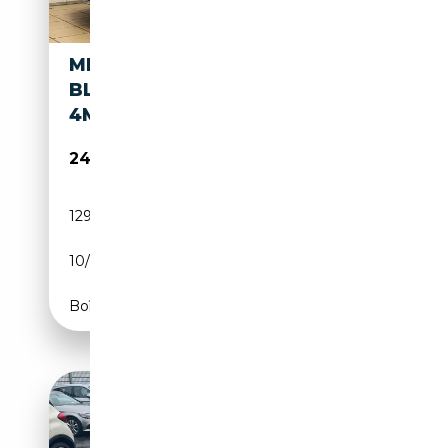
MERCEDES-BENZ CLS 250
BLUETEC D
4MATIC*AUT*LED*KAM*ACC*
24 274€
129 900 km
Diesel
10/2016
204 CH (150 kW)
Boîte automatique