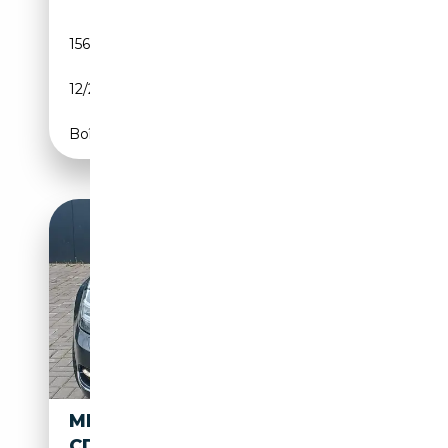
156 766 km
Diesel
12/2015
204 CH (150 kW)
Boîte automatique
MERCEDES-BENZ CLS 250
CDI/NAVI/EL.SD/XENON/TEMP