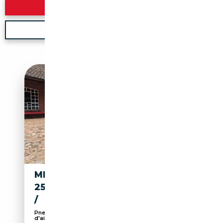
Rechercher
Nouvelle recherche
MERCEDES-BENZ CLS 250 CLS
250 CDI BLUETEC MULTIBEAM
/
Pneus été, 360° caméra, Pack Sport, Capteurs
d'aid...