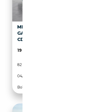
MERCEDES-BENZ CLS 250
GARANTIE 12 MOIS* CLS 250
CDI BE
19 990€
82 600 km
Diesel
04/2013
204 CH (150 kW)
Boîte automatique