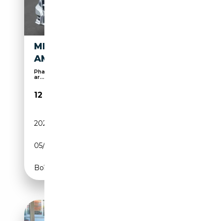
MERCEDES-BENZ CLS 250
AMG LINE *CAM *DIST+
Phares au LED, Capteurs d'aide au stationnement
ar...
12 990€
202 000 km
Diesel
05/2013
204 CH (150 kW)
Boîte automatique