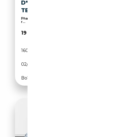
D*NAVI*LEDER*CAM*ASSISTEN
TEN
Phares au LED, Phares de jour, Assistant feux de
r...
19 990€
160 900 km
Diesel
02/2016
204 CH (150 kW)
Boîte automatique