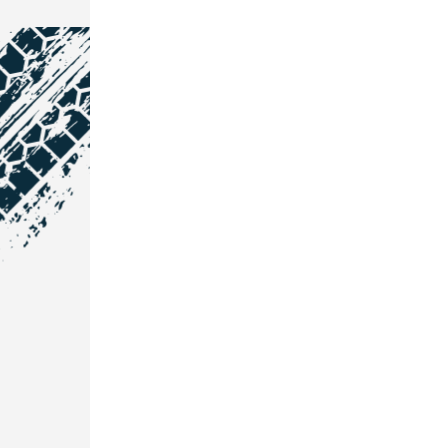
NOS COORDONNÉES
Courtage Auto Grand Est
:
Zone de l'Allan
25600 Vieux-Charmont
03 81 32 32 30
Courtage Auto Bordeaux
:
3 avenue Paul LANGEVIN
33600 PESSAC