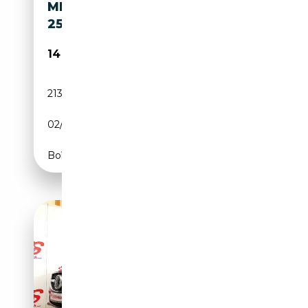
MERCEDES-BENZ CLS 250 CLS
250 CDI BE
14 900€
213 900 km
Diesel
02/2013
204 CH (150 kW)
Boîte automatique