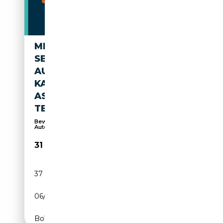
MERCEDES-BENZ CLS 250 CLA
SB PROGRESSIVE 250E PHEV
AUT. *HIGH PERF LED / NAVI /
KAMERA / ACC / VIRTUELL /
ASSISTENZPAKET /
TEILLEDER-KOMFORTSIT
Bewertungssieger 2019, 2021, 2023 & 2024! 700
Auto...
31 880€
37 500 km
Électrique/Essence
06/2023
160 CH (118 kW)
Boîte automatique