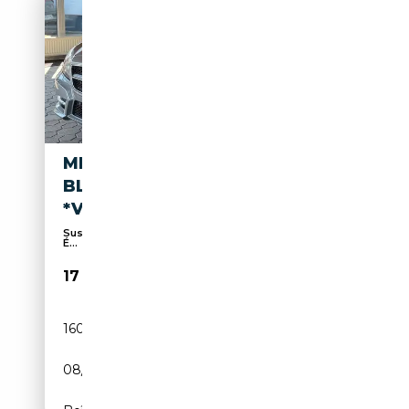
MERCEDES-BENZ CLS 250 CDI
BLUEEFF*SPUR*TOTW*BIXEN
*VOLL*AMG LINE
Suspension sport, Airbag conducteur, Pack Sport,
É...
17 990€
160 824 km
Diesel
08/2012
204 CH (150 kW)