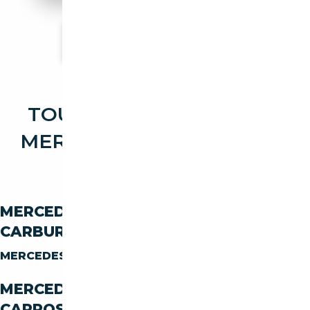
Voir plus d'annonces
TOUTES LES OCCASIONS
MERCEDES-BENZ CLS CLS
250
MERCEDES-BENZ CLS CLS-250 PAR
CARBURANT
MERCEDES-BENZ CLS CLS-250
DIESEL
MERCEDES-BENZ CLS CLS-250 PAR
CARROSSERIE