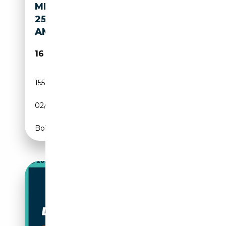
MERCEDES-BENZ CLS 250 CLS
250 D SW 4MATIC PREMIUM
AMG
16 900€
155 000 km
Diesel
02/2016
204 CH (150 kW)
Boîte automatique