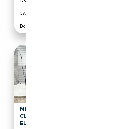
170 000 km
Diesel
09/2014
239 CH (176 kW)
Boîte automatique
MERCEDES-BENZ CLS 250
CLS250 AMG-PACK BLUETEC
EURO6B