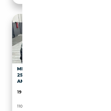
MERCEDES-BENZ CLS 250 CLS
250 D SW 4MATIC PREMIUM
AMG
19 900€
110 000 km
Diesel