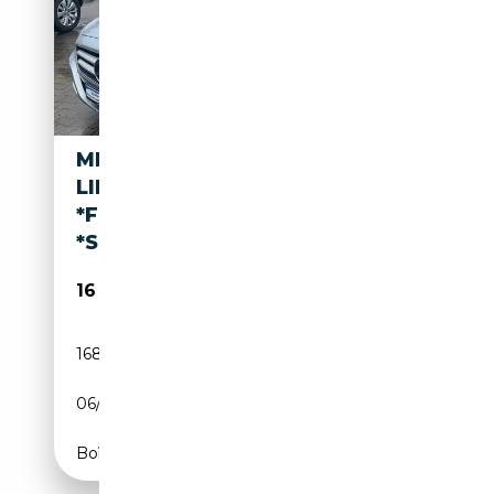
MERCEDES-BENZ CLS 250 CDI
LIM. 7G-TRONIC
*FINANZIERUNG MÖGLICH
*SBD
16 990€
168 000 km
Diesel
06/2014
204 CH (150 kW)
Boîte automatique