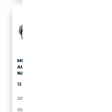
MERCEDES-BENZ CLS 250 CDI
AUT. *LEATHER | XENON |
NAVI-FULLMAP | COMFORT
12 945€
239 709 km
Diesel
03/2013
204 CH (150 kW)