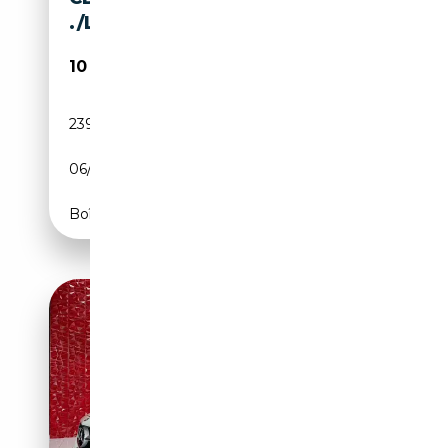
./LEDER
10 490€
239 000 km
Diesel
06/2011
204 CH (150 kW)
Boîte automatique