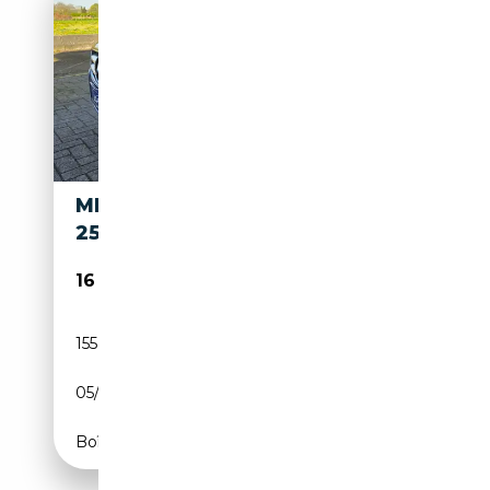
MERCEDES-BENZ CLS 250 CLS
250 D BLUEEFFICIENCY
16 999€
155 000 km
Diesel
05/2012
204 CH (150 kW)
Boîte automatique