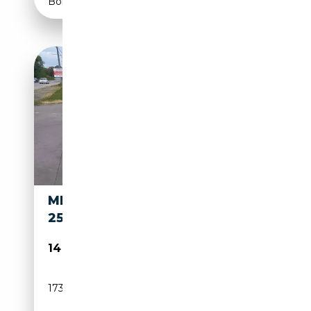
Boîte automatique
MERCEDES-BENZ CLS 250 CLS
250 CDI BE
14 200€
173 000 km
Diesel