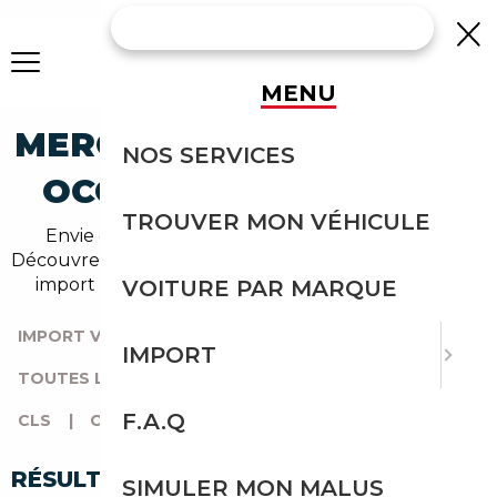
MENU
MERCEDES-BENZ CLS-250
NOS SERVICES
OCCASION EN IMPORT
TROUVER MON VÉHICULE
Envie d'acheter une cls-250 au meilleur prix ?
Découvrez un grand choix d'annonces disponibles en
import avec l'accompagnement Courtage Auto.
VOITURE PAR MARQUE
IMPORT VOITURE
|
TOUTES LES MARQUES
|
IMPORT
TOUTES LES OCCASIONS
|
MERCEDES-BENZ
|
F.A.Q
CLS
|
CLS-250
RÉSULTATS DE VOTRE RECHERCHE
SIMULER MON MALUS