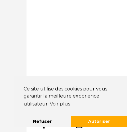
05 25 53 07 73
Courtage Auto Paris
:
12 Avenue des Prés
78180 Montigny Le Bretonneux
01 89 71 00 37
Courtage Auto Mulhouse
:
62, Rue Jacques Mugnier
Mulhouse 68200
03 81 32 32 30
Mentions légales
CGV
Ce site utilise des cookies pour vous
garantir la meilleure expérience
NOS HORAIRES
utilisateur
Voir plus
LUNDI : 9H00 - 18H00
MARDI : 9H00 - 18H00
Refuser
Autoriser
MERCREDI : 9H00 - 18H00