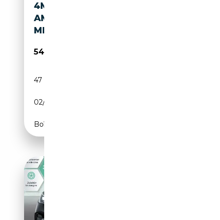
4M+
AMG/DIGITALLIGHT/AHK/AWS/
MEMORY
54 770€
47 000 km
Electrique
02/2023
625 CH (460 kW)
Boîte automatique