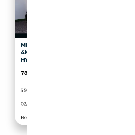
MERCEDES-BENZ EQE 53 AMG
4M+ DYN+ PREMIUM+
HYPERSCREEN PANO
78 078€
5 500 km
Electrique
02/2025
687 CH (505 kW)
Boîte automatique