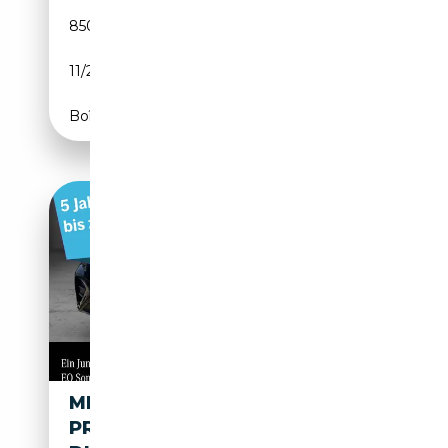
850 km
Electrique
11/2025
625 CH (460 kW)
Boîte automatique
MERCEDES-BENZ EQE 53 AMG
PREMIUM DYNAMIC+ KERAMIK