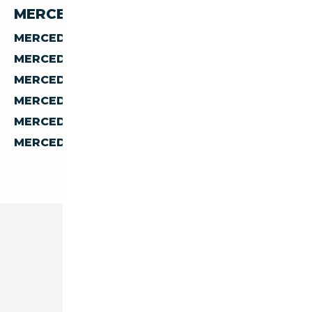
MERCEDES-BENZ EQE 53 PAR PAYS
MERCEDES-BENZ EQ EQE-53 D'ALLEMAGNE
MERCEDES-BENZ EQ EQE-53 D'AUTRICHE
MERCEDES-BENZ EQ EQE-53 D'ESPAGNE
MERCEDES-BENZ EQ EQE-53 D'ITALIE
MERCEDES-BENZ EQ EQE-53 DE BELGIQUE
MERCEDES-BENZ EQ EQE-53 DES PAYS-BAS