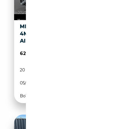
MERCEDES-BENZ EQE 53 AMG
4M DRIVERSP FAHRASS
AIRMAT BURMESTER TV
62 980€
20 888 km
Electrique
05/2023
625 CH (460 kW)
Boîte automatique