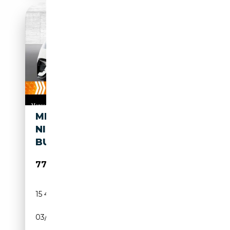
MERCEDES-BENZ EQE 53 4M
NIGHT+DRIVERS+PANO+AHK+
BURMESTER+KEYLESS
77 890€
15 438 km
Electrique
03/2024
625 CH (460 kW)