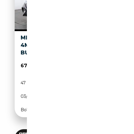
MERCEDES-BENZ EQE 53 AMG
4M NIGHT DISTR PANO HUD
BURMES 4X SHZ 360
67 900€
47 838 km
Electrique
03/2025
625 CH (460 kW)
Boîte automatique