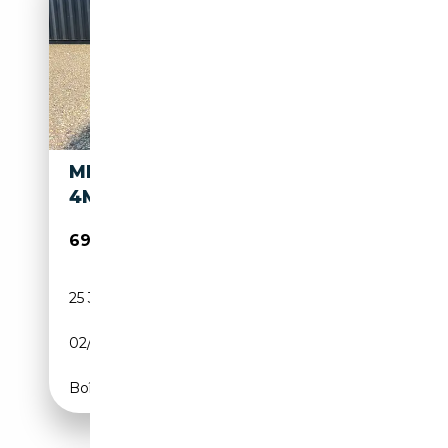
MERCEDES-BENZ EQE 53 AMG
4MATIC+
69 900€
25 327 km
Electrique
02/2025
625 CH (460 kW)
Boîte automatique