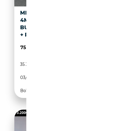
MERCEDES-BENZ EQE 53
4MATIC+ + NAPPA +
BURMESTER + HYPERSCREEN
+ PANO +
75 450€
35 300 km
Electrique
03/2025
625 CH (460 kW)
Boîte automatique