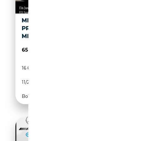
MERCEDES-BENZ EQE 53 AMG
PREM+ HYPER PANO DISTRO
MEMO AIRMATIC
65 770€
16 670 km
Electrique
11/2023
625 CH (460 kW)
Boîte automatique