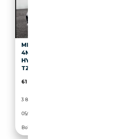
MERCEDES-BENZ EQE 53 AMG
4M+
HYPER/PANO/NIGHT/BURM/SI
TZKLIMA
61 670€
3 852 km
Electrique
05/2023
625 CH (460 kW)
Boîte automatique