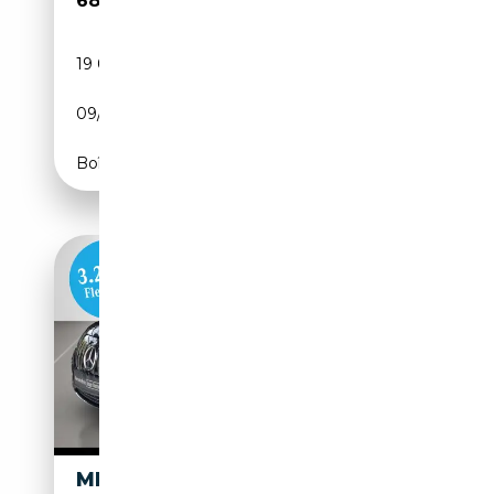
68 590€
19 008 km
Electrique
09/2025
625 CH (460 kW)
Boîte automatique
MERCEDES-BENZ EQE 53 AMG