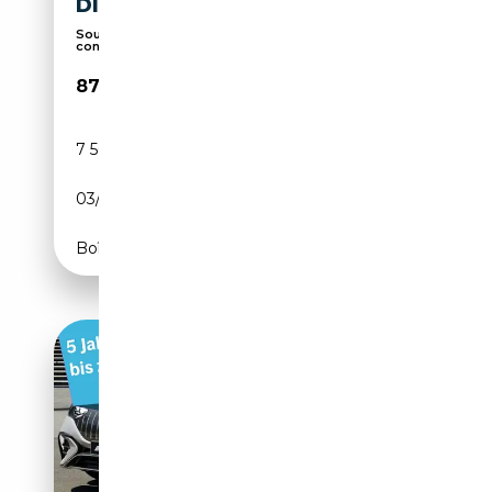
DISTRO HYPER
Soundsystem, Toit panoramique, Airbag
conducteur, ...
87 770€
7 500 km
Electrique
03/2024
687 CH (505 kW)
Boîte automatique