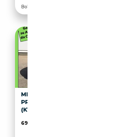
Boîte automatique
MERCEDES-BENZ EQE 53
PREMIUM PLUS 4MATIC
(KW185 / CV626)
69 900€