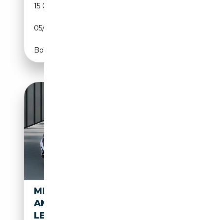
15 000 km
Electrique
05/2024
625 CH (460 kW)
Boîte automatique
MERCEDES-BENZ EQE 53 4M
AMG+DIGITAL+PANO+HYPER+
LEASAB1093,-NET