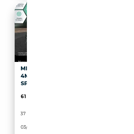
MERCEDES-BENZ EQE 53 AMG
4M FAHRASS AIRMAT PANO
SPORTPAK DISTR+
61 890€
37 949 km
Electrique
03/2024
625 CH (460 kW)