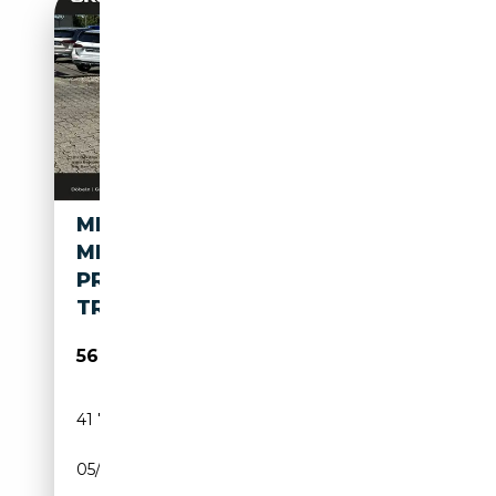
MERCEDES-BENZ EQE 53
MERCEDES-AMG EQE 53 4M+
PREMIUM+HYPERSCREEN+DIS
TR
56 950€
41 762 km
Electrique
05/2023
625 CH (460 kW)