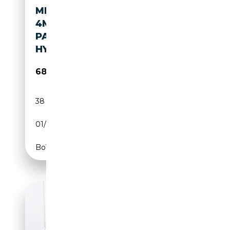
MERCEDES-BENZ EQE 53 AMG
4MATIC+ 90 KWH /
PANORAMADAK/ 21 INCH/
HYPERSC
68 945€
38 407 km
Electrique
01/2024
625 CH (460 kW)
Boîte automatique