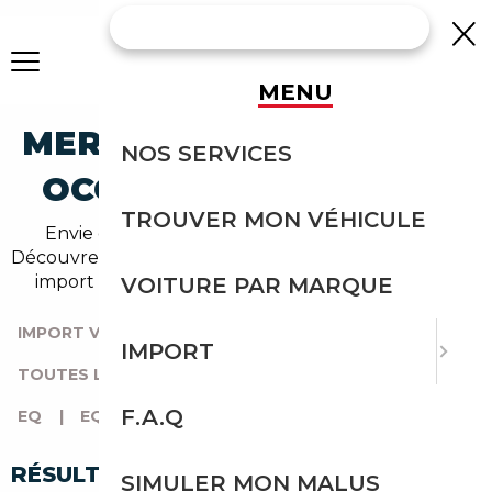
MENU
MERCEDES-BENZ EQE-53
NOS SERVICES
OCCASION EN IMPORT
TROUVER MON VÉHICULE
Envie d'acheter une eqe-53 au meilleur prix ?
Découvrez un grand choix d'annonces disponibles en
import avec l'accompagnement Courtage Auto.
VOITURE PAR MARQUE
IMPORT VOITURE
|
TOUTES LES MARQUES
|
IMPORT
TOUTES LES OCCASIONS
|
MERCEDES-BENZ
|
F.A.Q
EQ
|
EQE-53
RÉSULTATS DE VOTRE RECHERCHE
SIMULER MON MALUS