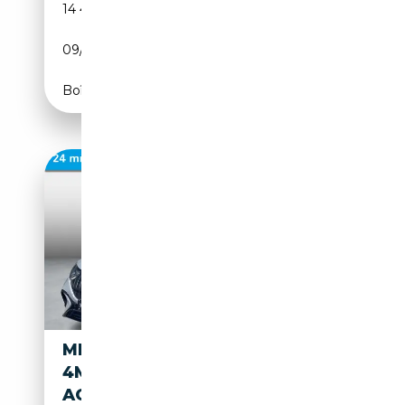
14 456 km
Electrique
09/2025
625 CH (460 kW)
Boîte automatique
MERCEDES-BENZ EQE 53 AMG
4MATIC+ 90 KWH |
ACHTERASBESTURING |