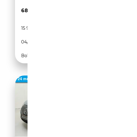
68 890€
15 986 km
Electrique
04/2025
625 CH (460 kW)
Boîte automatique