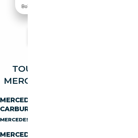
Boîte automatique
Voir plus d'annonces
TOUTES LES OCCASIONS
MERCEDES-BENZ EQ EQE 53
MERCEDES-BENZ EQ EQE-53 PAR
CARBURANT
MERCEDES-BENZ EQ EQE-53
ELECTRIQUE
MERCEDES-BENZ EQ EQE-53 PAR