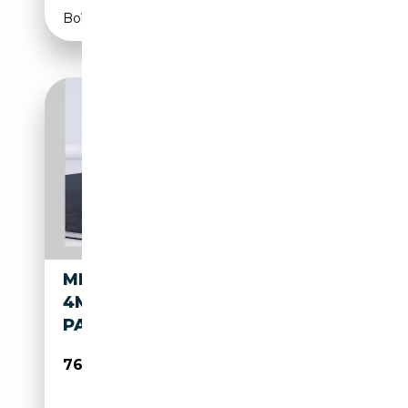
Boîte automatique
MERCEDES-BENZ EQE 53 AMG
4M+ AMG PREMIUM PAKET
PANO SD 360 KAM
76 660€