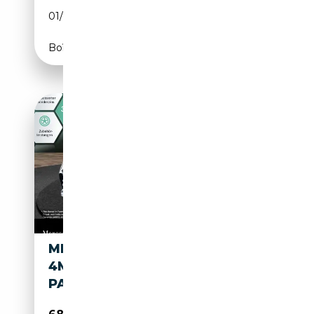
01/2025
625 CH (460 kW)
Boîte automatique
MERCEDES-BENZ EQE 53 AMG
4M FAHRASS 360° AIRMAT
PANO BURMESTER