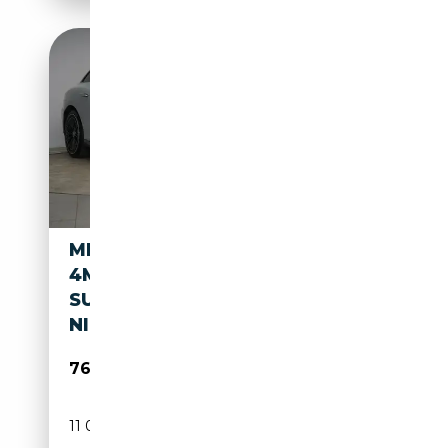
MERCEDES-BENZ EQE 53
4MATIC
SUPERSCREEN/LEDER/DISTRO
NIC/HUD/PA
76 990€
11 000 km
Electrique