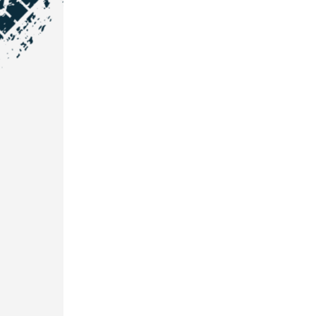
NOS COORDONNÉES
Courtage Auto Grand Est
:
Zone de l'Allan
25600 Vieux-Charmont
03 81 32 32 30
Courtage Auto Bordeaux
:
3 avenue Paul LANGEVIN
33600 PESSAC
05 25 53 07 73
Courtage Auto Paris
:
12 Avenue des Prés
78180 Montigny Le Bretonneux
01 89 71 00 37
Courtage Auto Mulhouse
: