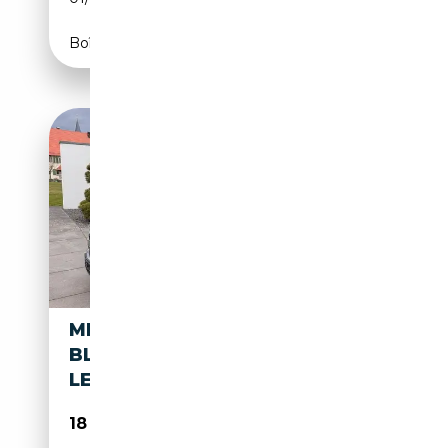
Boîte automatique
MERCEDES-BENZ ML 500
BLUEEFFICIENCY*AMG/PANO/
LEDER/NAVI/H&K*
18 250€