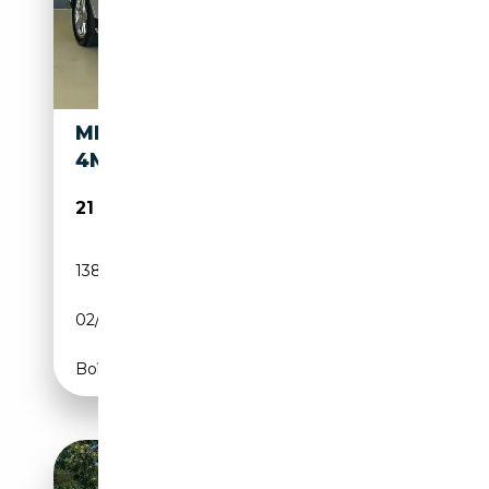
MERCEDES-BENZ ML 500
4MATIC
21 800€
138 921 km
Essence
02/2006
306 CH (225 kW)
Boîte automatique