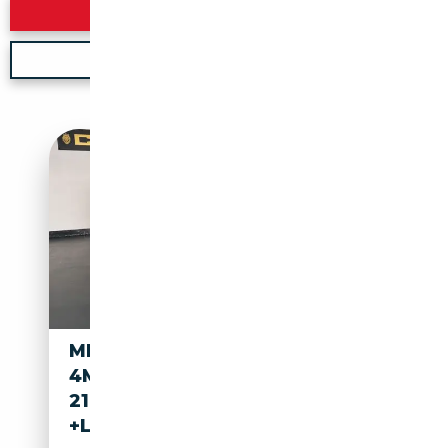
Rechercher
Nouvelle recherche
MERCEDES-BENZ ML 500
4MATIC
21"AMG+2.HAND+360°
+LED+AHK+PANO