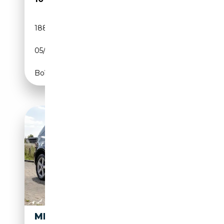
188 394 km
Essence
05/2006
306 CH (225 kW)
Boîte automatique
MERCEDES-BENZ ML 500