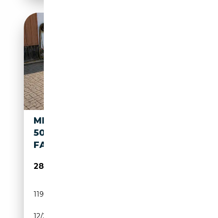
MERCEDES-BENZ ML 500 ML
500 4MATIC BLUEEFFICIENCY
FASCINATION A
28 790€
119 500 km
Essence
12/2014
408 CH (300 kW)