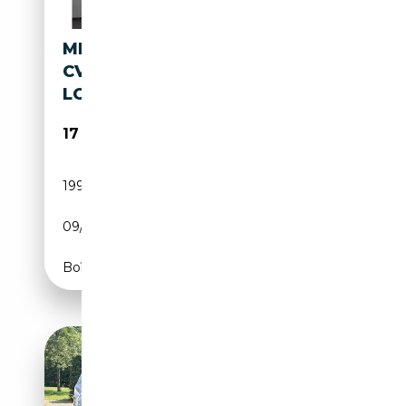
MERCEDES-BENZ ML 500 387
CV BIANCO PERLA CARBON
LOOK “ PACK 63 AMG “
17 000€
199 987 km
Essence
09/2007
387 CH (285 kW)
Boîte automatique