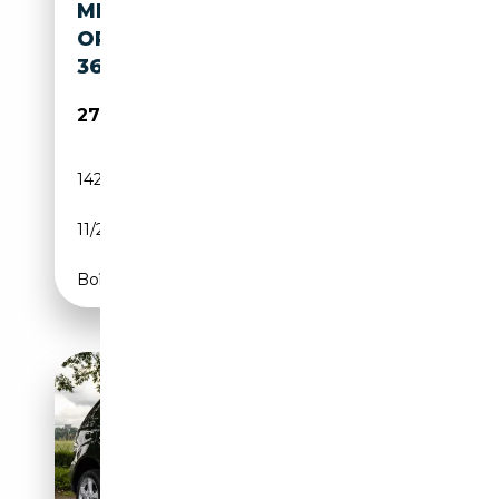
ML500 |FULL
OPT|388PK|YOUNGTIMER|23.1
36 EX BTW|
27 995€
142 400 km
Essence
11/2007
387 CH (285 kW)
Boîte automatique