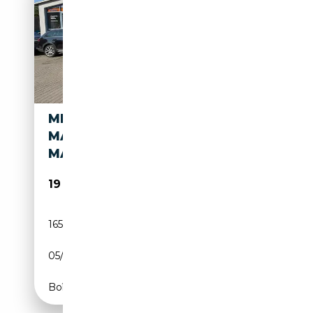
MERCEDES-BENZ ML 500 4
MATIC DESIGNO
MASSAGESITZE 22 ZOLL
19 990€
165 000 km
Essence
05/2015
408 CH (300 kW)
Boîte automatique