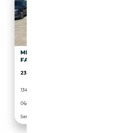
MERCEDES-BENZ ML 500 500
FASCINATION 7G-TRONIC +
23 900€
134 569 km
Essence
06/2013
413 CH (304 kW)
Semi-automatique