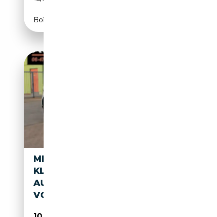
Boîte automatique
MERCEDES-BENZ ML 500 M-
KLASSE AUTOMAAT NED
AUTO GOED ONDERHOUDEN
VOL LE
10 950€