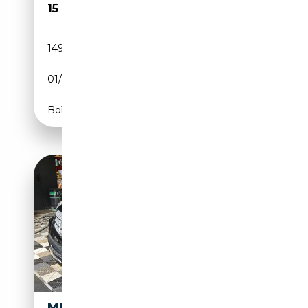
15 000€
149 500 km
Essence
01/2006
306 CH (225 kW)
Boîte automatique
MERCEDES-BENZ ML 500