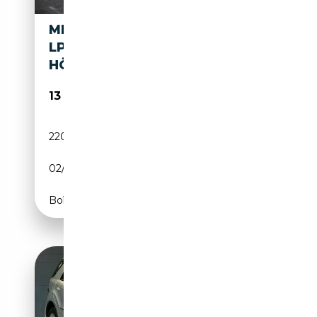
MERCEDES-BENZ ML 500 V8
LPG PRINS/ABSOLUTE
HÖCHSTAUSSTATTUNG
13 980€
220 799 km
GPL
02/2008
387 CH (285 kW)
Boîte automatique