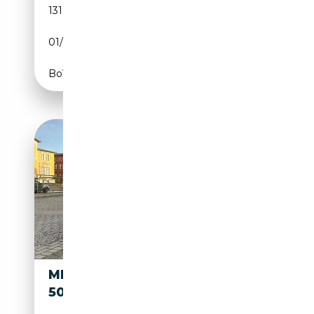
131 529 km
Essence
01/2013
408 CH (300 kW)
Boîte automatique
MERCEDES-BENZ ML 500 ML
500 (164.175)