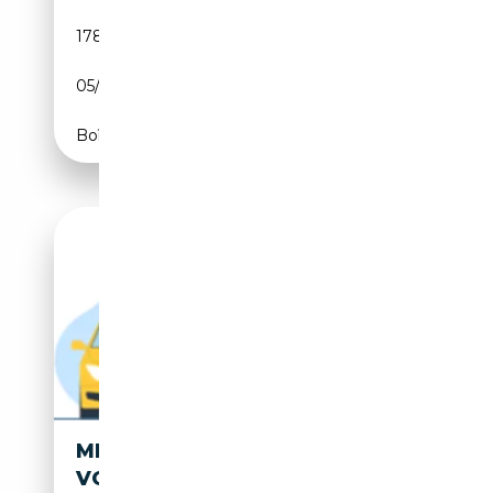
178 763 km
Essence
05/2013
408 CH (300 kW)
Boîte automatique
MERCEDES-BENZ ML 500 4M
VOM DOKTOR / MERCEDES