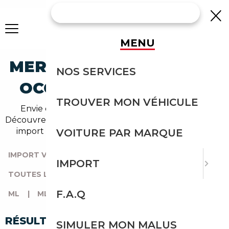
MENU
MERCEDES-BENZ ML-500
NOS SERVICES
OCCASION EN IMPORT
TROUVER MON VÉHICULE
Envie d'acheter une ml-500 au meilleur prix ?
Découvrez un grand choix d'annonces disponibles en
import avec l'accompagnement Courtage Auto.
VOITURE PAR MARQUE
IMPORT VOITURE
|
TOUTES LES MARQUES
|
IMPORT
TOUTES LES OCCASIONS
|
MERCEDES-BENZ
|
F.A.Q
ML
|
ML-500
RÉSULTATS DE VOTRE RECHERCHE
SIMULER MON MALUS