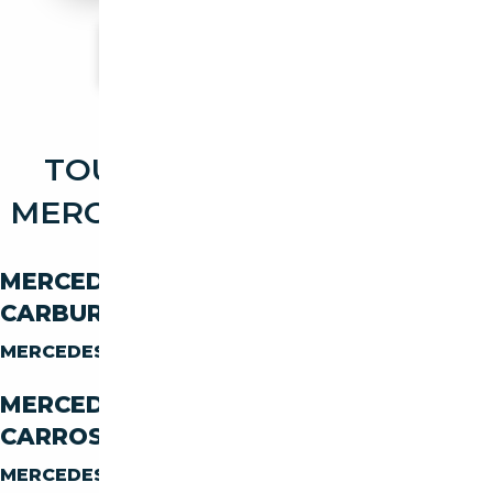
Voir plus d'annonces
TOUTES LES OCCASIONS
MERCEDES-BENZ ML ML 500
MERCEDES-BENZ ML ML-500 PAR
CARBURANT
MERCEDES-BENZ ML ML-500
ESSENCE
MERCEDES-BENZ ML ML-500 PAR
CARROSSERIE
MERCEDES-BENZ ML ML-500
SUV