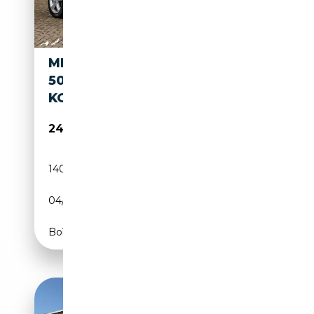
MERCEDES-BENZ ML 500
500|TREKHAAK|STOEL
KOELING|H/K
24 995€
140 000 km
Essence
04/2008
387 CH (285 kW)
Boîte automatique