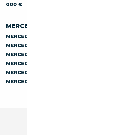
000 €
MERCEDES-BENZ ML 500 PAR PAYS
MERCEDES-BENZ ML ML-500 D'ALLEMAGNE
MERCEDES-BENZ ML ML-500 D'AUTRICHE
MERCEDES-BENZ ML ML-500 D'ESPAGNE
MERCEDES-BENZ ML ML-500 D'ITALIE
MERCEDES-BENZ ML ML-500 DE BELGIQUE
MERCEDES-BENZ ML ML-500 DES PAYS-BAS