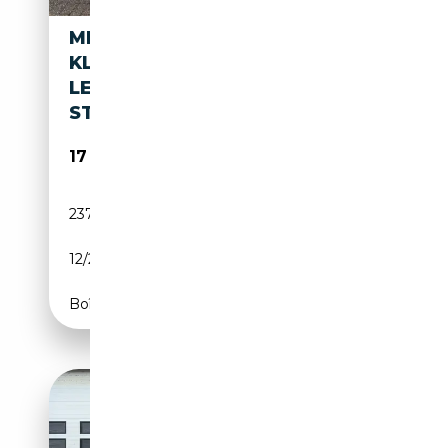
MERCEDES-BENZ ML 500 M-
KLASSE 4 MATIC AUTOM
LEDER SPORTST STOELVERW
STO
17 950€
237 623 km
Essence
12/2013
408 CH (300 kW)
Boîte automatique