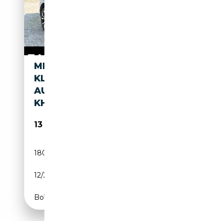
MERCEDES-BENZ ML 500 M-
KLASSE
AUT/ECC/LEER/NAVI/DAK/TRE
KHAAK
13 945€
180 932 km
Essence
12/2005
306 CH (225 kW)
Boîte automatique