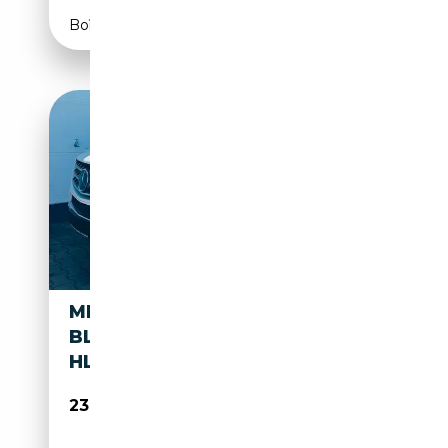
Boîte automatique
MERCEDES-BENZ ML 500
BLUEEFF./AMG/PANO/SITZKÜ
HL./AHK/S-HEFT...
23 990€