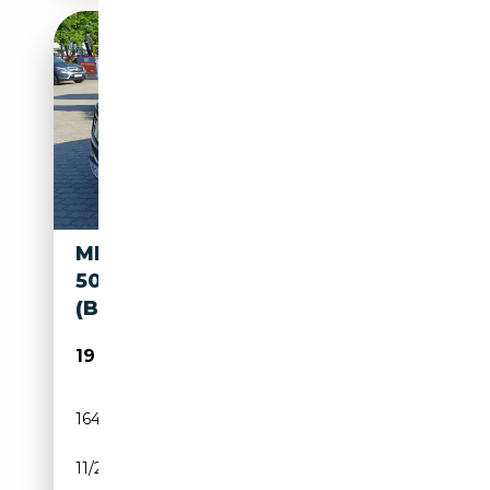
MERCEDES-BENZ ML 500 ML
500 4MATIC
(BLUEEFFICIENCY) 7G-TRONIC
19 990€
164 250 km
Essence
11/2013
408 CH (300 kW)