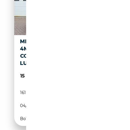
MERCEDES-BENZ ML 500
4MATIC GRIJS KENTEKEN
COMPLETE STOELEN
LUCHTVEREN
15 995€
161 916 km
Essence
04/2008
387 CH (285 kW)
Boîte automatique