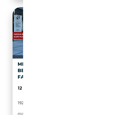
MERCEDES-BENZ ML 500 AMG
BEGINN PLEULAGERSCAHDEN
FAHRBEREIT
12 500€
192 000 km
Essence
01/2013
408 CH (300 kW)