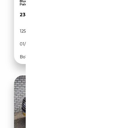
Bluetooth, Caméra d'aide au stationnement,
Palette...
23 998€
125 000 km
Essence
01/2014
408 CH (300 kW)
Boîte automatique