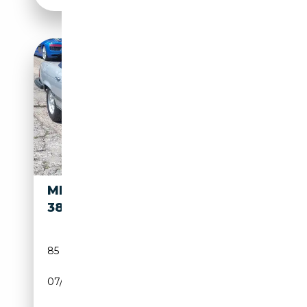
MERCEDES-BENZ SL
19 650€
380
85 000 km
Essence
07/1981
156 CH (115 kW)