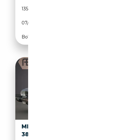
135 500 km
Essence
07/1982
204 CH (150 kW)
Boîte automatique
MERCEDES-BENZ SL
34 900€
380