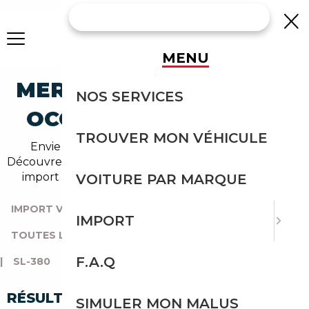
MENU
MERCEDES-BENZ SL-380
NOS SERVICES
OCCASION EN IMPORT
TROUVER MON VÉHICULE
Envie d'acheter une sl-380 au meilleur prix ?
Découvrez un grand choix d'annonces disponibles en
import avec l'accompagnement Courtage Auto.
VOITURE PAR MARQUE
IMPORT VOITURE
|
TOUTES LES MARQUES
|
IMPORT
TOUTES LES OCCASIONS
|
MERCEDES-BENZ
|
SL
F.A.Q
|
SL-380
RÉSULTATS DE VOTRE RECHERCHE
SIMULER MON MALUS