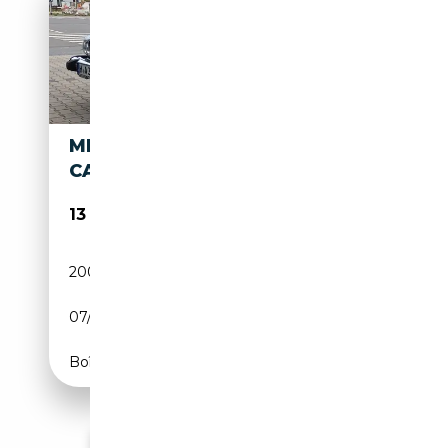
MERCEDES-BENZ SL 380 R107
CABRIO
13 999€
200 000 km
Essence
07/1984
200 CH (147 kW)
Boîte automatique