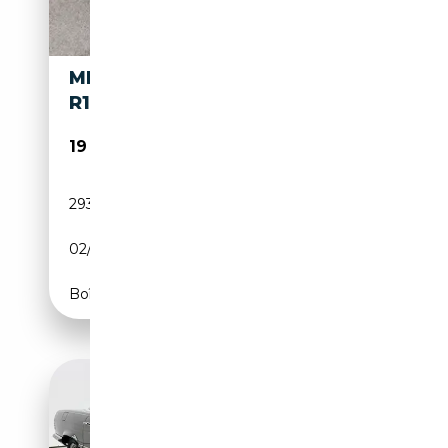
MERCEDES-BENZ SL 380
R107
19 900€
293 100 km
Essence
02/1984
204 CH (150 kW)
Boîte automatique