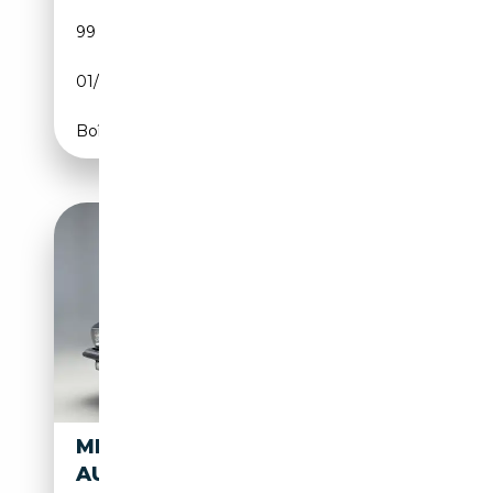
99 000 km
Essence
01/1982
218 CH (160 kW)
Boîte automatique
MERCEDES-BENZ SL 380
AUT.