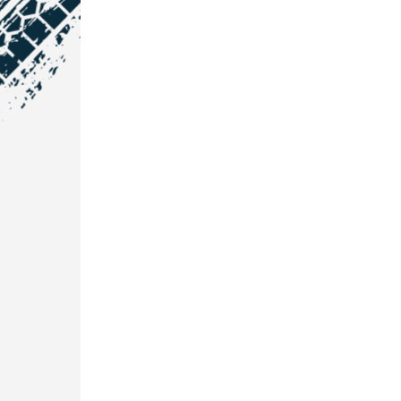
NOS COORDONNÉES
Courtage Auto Grand Est
:
Zone de l'Allan
25600 Vieux-Charmont
03 81 32 32 30
Courtage Auto Bordeaux
:
3 avenue Paul LANGEVIN
33600 PESSAC
05 25 53 07 73
Courtage Auto Paris
:
12 Avenue des Prés
78180 Montigny Le Bretonneux
01 89 71 00 37