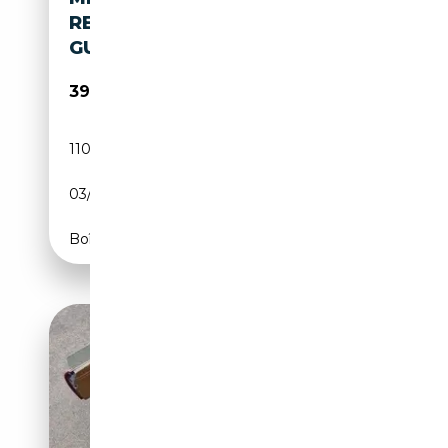
RESTAURIERT-BESTZUSTAND-
GUTACHTEN-4 SITZER
39 950€
110 000 km
Essence
03/1985
204 CH (150 kW)
Boîte automatique