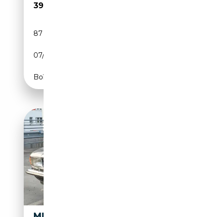
39 900€
87 580 km
Essence
07/1980
218 CH (160 kW)
Boîte automatique
MERCEDES-BENZ SL 380