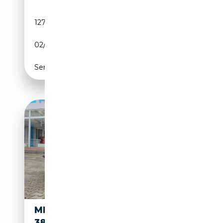
127 460 km
Essence
02/1983
158 CH (116 kW)
Semi-automatique
MERCEDES-BENZ SL
13 800€
380