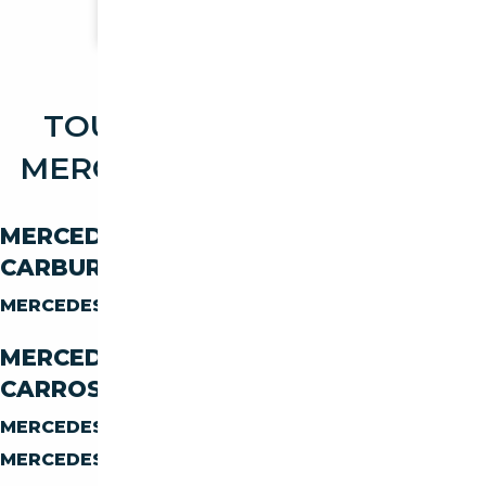
Voir plus d'annonces
TOUTES LES OCCASIONS
MERCEDES-BENZ SL SL 380
MERCEDES-BENZ SL SL-380 PAR
CARBURANT
MERCEDES-BENZ SL SL-380
ESSENCE
MERCEDES-BENZ SL SL-380 PAR
CARROSSERIE
MERCEDES-BENZ SL SL-380
CABRIOLET
MERCEDES-BENZ SL SL-380
AUTRES