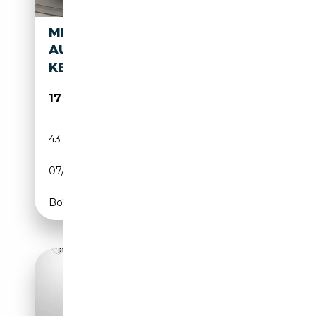
MERCEDES-BENZ SL 380
AUTOMATIK-TÜV-H-
KENNZEICHEN-R107-V8
17 990€
43 500 km
Essence
07/1981
163 CH (120 kW)
Boîte automatique