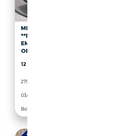
MERCEDES-BENZ SL 380
**R107**AUT=KLIMA=LEDER=T
EMPOMAT=HARDTOP=SOFTT
OP
12 999€
275 000 km
Essence
03/1983
155 CH (114 kW)
Boîte automatique