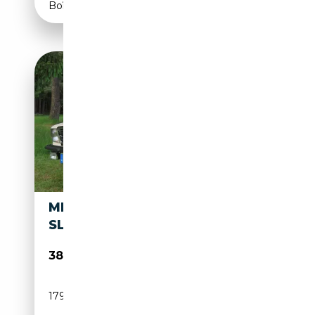
Boîte automatique
MERCEDES-BENZ SL 380
SL
38 795€
179 000 km
Essence