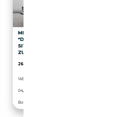
MERCEDES-BENZ SL 380
*DEUTSCH*KOENIG-
SITZE*HARDTOP*GUTER
ZUSTA
26 990€
145 000 km
Essence
04/1984
204 CH (150 kW)
Boîte automatique