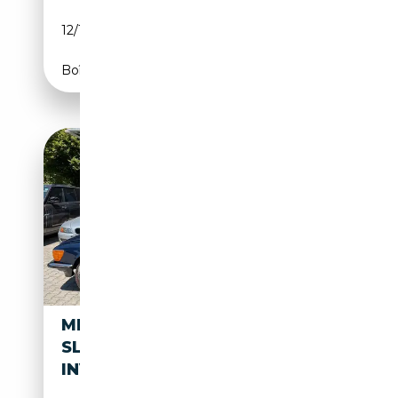
12/1983
CH
Boîte automatique
MERCEDES-BENZ SL 380 380
SL R -DT. FZG. - H-KZ. - 30T
INVEST !