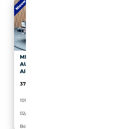
MERCEDES-BENZ SL 380 SL
AUT. HARDTOP BEIGE LEER
AIRCO CRUISE ELEKTR. BE
37 500€
109 720 km
Essence
02/1983
218 CH (160 kW)
Boîte automatique