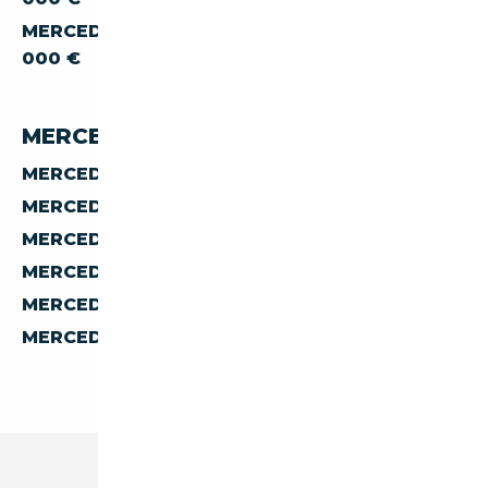
MERCEDES-BENZ SL SL-380 À MOINS DE 500
000 €
MERCEDES-BENZ SL 380 PAR PAYS
MERCEDES-BENZ SL SL-380 D'ALLEMAGNE
MERCEDES-BENZ SL SL-380 D'AUTRICHE
MERCEDES-BENZ SL SL-380 D'ESPAGNE
MERCEDES-BENZ SL SL-380 D'ITALIE
MERCEDES-BENZ SL SL-380 DE BELGIQUE
MERCEDES-BENZ SL SL-380 DES PAYS-BAS