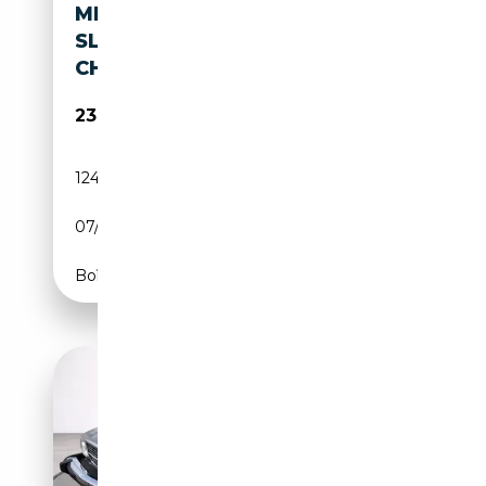
MERCEDES-BENZ SL 380 380
SL CLASSIC-DATA 2+,
CHARAKTERSTARKER V8
23 900€
124 800 km
Essence
07/1985
204 CH (150 kW)
Boîte automatique