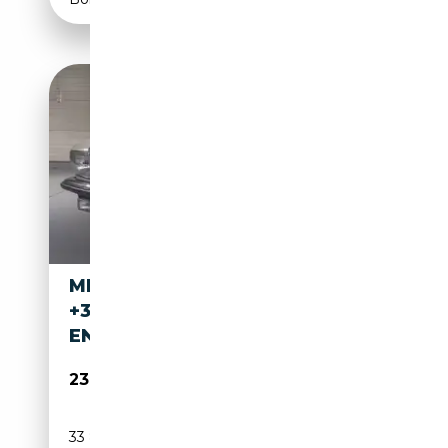
MERCEDES-BENZ SL 380
+33TKM+HARDTOP+GUTACHT
EN
23 990€
33 810 km
Essence