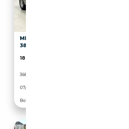
MERCEDES-BENZ SL 380
380SL - ONLINE AUCTION
18 000€
368 463 km
Essence
07/1982
CH
Boîte automatique