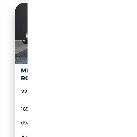
MERCEDES-BENZ SL 380
ROADSTER - V8 - SOFT TOP
22 995€
185 000 km
Essence
09/1981
184 CH (135 kW)
Boîte automatique