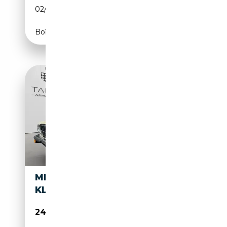
02/1982
218 CH (160 kW)
Boîte automatique
MERCEDES-BENZ SL 380 /
KLIMAAUT. / TEMP. / 2.HAND /
24 990€