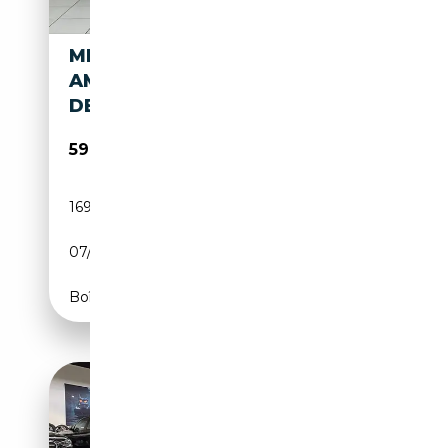
MERCEDES-BENZ SL 600 65
AMG BLACK-SERIES UMBAU
DESIGNO 20LM
59 900€
169 040 km
Essence
07/2008
517 CH (380 kW)
Boîte automatique