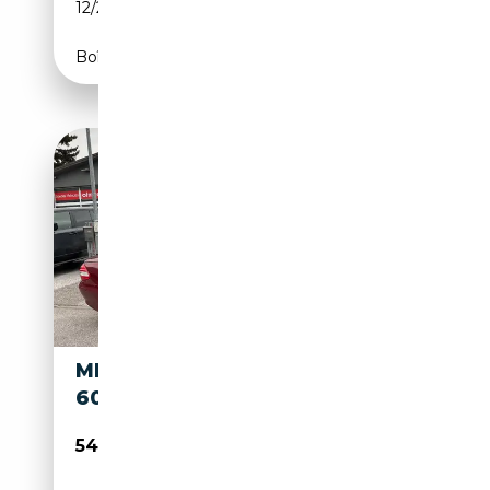
12/2006
500 CH (368 kW)
Boîte automatique
MERCEDES-BENZ SL 600 SL
600 BITURBO EVO SPORT
54 900€