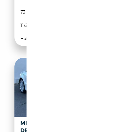
73 106 km
Essence
11/2004
500 CH (368 kW)
Boîte automatique
MERCEDES-BENZ SL 600 V12
DESIGNO