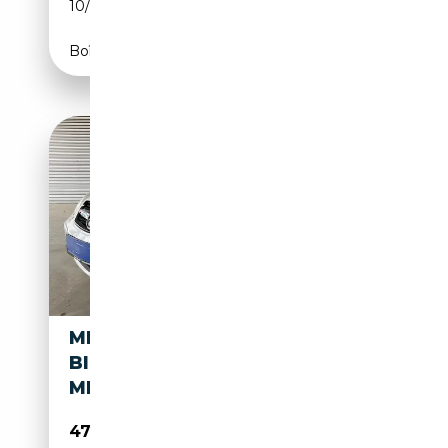
10/1996
441 CH (324 kW)
Boîte automatique
MERCEDES-BENZ SL 600 V12 -
BILDSCHÖNES SOMMERAUTO
MIT LEISTUNG
47 900€