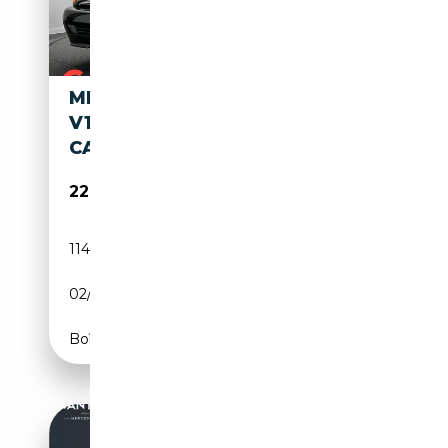
MERCEDES-BENZ SL 600 SL
V12 HARDTOP R129 CLEAR
CARFAX *LOW MILEAGE*
22 950€
114 131 km
Essence
02/1994
394 CH (290 kW)
Boîte automatique