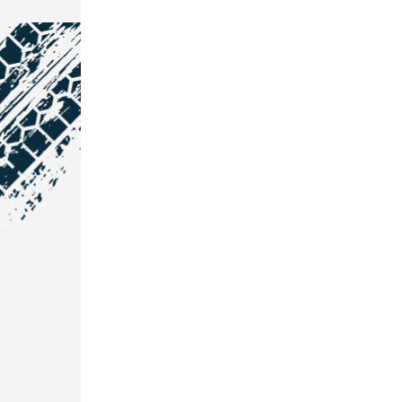
NOS COORDONNÉES
Courtage Auto Grand Est
:
Zone de l'Allan
25600 Vieux-Charmont
03 81 32 32 30
Courtage Auto Bordeaux
:
3 avenue Paul LANGEVIN
33600 PESSAC