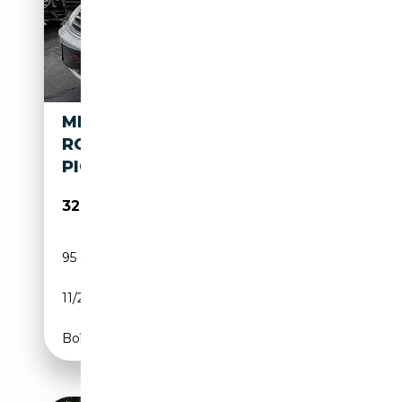
MERCEDES-BENZ SL 600
ROADSTER AUT. * SERVICE +
PICKERL NEU * FINANZI...
32 990€
95 000 km
Essence
11/2003
500 CH (368 kW)
Boîte automatique