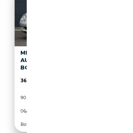
MERCEDES-BENZ SL 600 V12
AUT5 | YOUNGTIMER | ACTIVE
BODY CONTROL | STOE
36 500€
90 478 km
Essence
06/2004
500 CH (368 kW)
Boîte automatique