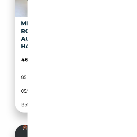
MERCEDES-BENZ SL 600
ROADSTER
AUT.*MEMORY*SITZHEIZUNG*
HARDTOP*VOLLEDER*
46 900€
85 000 km
Essence
05/1998
394 CH (290 kW)
Boîte automatique