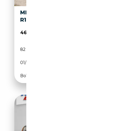
MERCEDES-BENZ SL 600
R129
46 500€
82 600 km
Essence
01/1995
394 CH (290 kW)
Boîte automatique