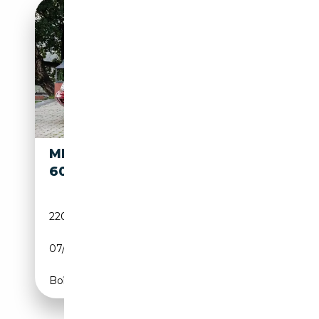
MERCEDES-BENZ SL
25 000€
600
220 000 km
Essence
07/1997
393 CH (289 kW)
Boîte automatique