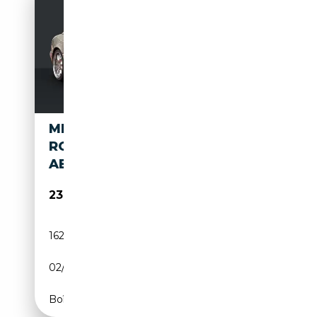
MERCEDES-BENZ SL 600 V12
ROADSTER*XENON*BOSE*BR
ABUS 19"ZOLL*
23 000€
162 435 km
Essence
02/1997
394 CH (290 kW)
Boîte automatique