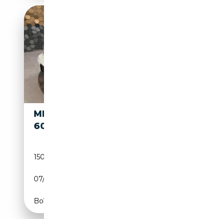
MERCEDES-BENZ SL
28 999€
600
150 000 km
Essence
07/1997
394 CH (290 kW)
Boîte automatique