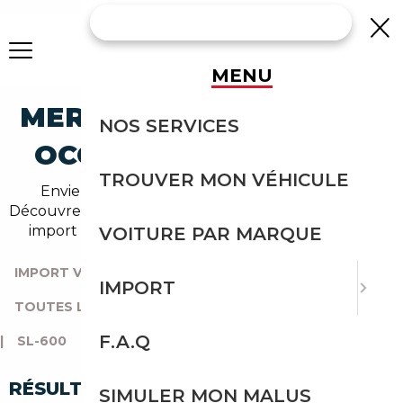
MENU
MERCEDES-BENZ SL-600
NOS SERVICES
OCCASION EN IMPORT
TROUVER MON VÉHICULE
Envie d'acheter une sl-600 au meilleur prix ?
Découvrez un grand choix d'annonces disponibles en
import avec l'accompagnement Courtage Auto.
VOITURE PAR MARQUE
IMPORT VOITURE
|
TOUTES LES MARQUES
|
IMPORT
TOUTES LES OCCASIONS
|
MERCEDES-BENZ
|
SL
F.A.Q
|
SL-600
RÉSULTATS DE VOTRE RECHERCHE
SIMULER MON MALUS