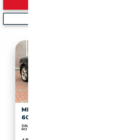
Rechercher
Nouvelle recherche
MERCEDES-BENZ SL 600 SL
600 V12 BITURBO
SALONE: VIA ZONA INDUSTRIALE 85, VILLADOSE
RO