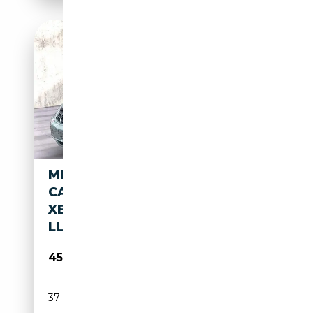
MERCEDES-BENZ SL 600
CABRIO V12|BI-
XENON|NAVI|KAMERA|PDC|VO
LL
45 950€
37 375 km
Essence