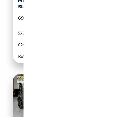
MERCEDES-BENZ SL 600 600
SL
69 900€
55 300 km
Essence
02/1993
394 CH (290 kW)
Boîte automatique