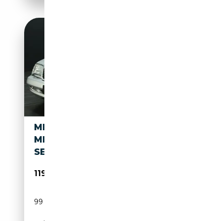
MERCEDES-BENZ SL 600 AMG,
MIT 441 PS,PANORAMADACH,
SEHR SELTEN
119 500€
99 960 km
Essence