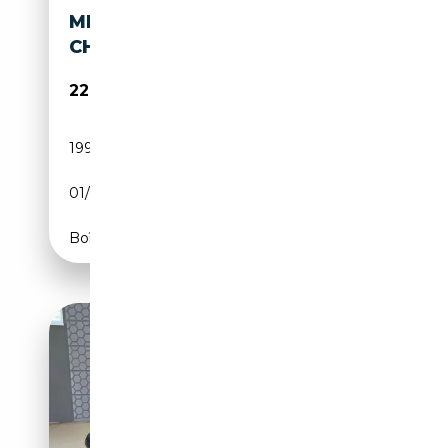
MERCEDES-BENZ SL 600 '95
CH07387
22 500€
199 169 km
Essence
01/1995
394 CH (290 kW)
Boîte automatique