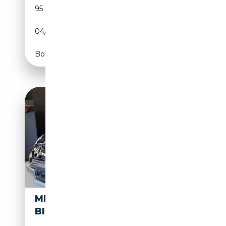
95 000 km
Essence
04/2006
517 CH (380 kW)
Boîte automatique
MERCEDES-BENZ SL 600 V12
BITURBO ASI KIT ESTETICO