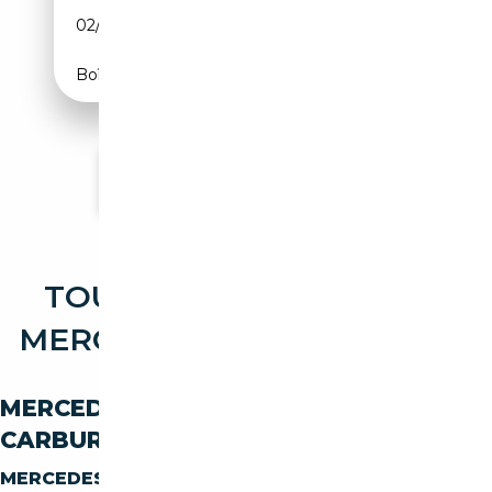
02/2005
500 CH (368 kW)
Boîte automatique
Voir plus d'annonces
TOUTES LES OCCASIONS
MERCEDES-BENZ SL SL 600
MERCEDES-BENZ SL SL-600 PAR
CARBURANT
MERCEDES-BENZ SL SL-600
ESSENCE