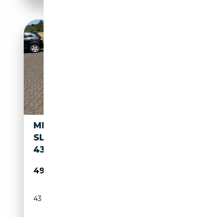
MERCEDES-BENZ SL 600
SL600 SAMMLER FAHRZEUG/
43000KM/ LEDER EXCLUSIVE
49 000€
43 000 km
Essence