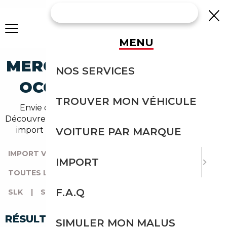
MENU
MERCEDES-BENZ SLK-300
NOS SERVICES
OCCASION EN IMPORT
TROUVER MON VÉHICULE
Envie d'acheter une slk-300 au meilleur prix ?
Découvrez un grand choix d'annonces disponibles en
import avec l'accompagnement Courtage Auto.
VOITURE PAR MARQUE
IMPORT VOITURE
|
TOUTES LES MARQUES
|
IMPORT
TOUTES LES OCCASIONS
|
MERCEDES-BENZ
|
F.A.Q
SLK
|
SLK-300
RÉSULTATS DE VOTRE RECHERCHE
SIMULER MON MALUS