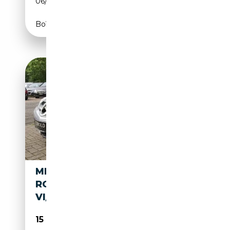
06/2010
231 CH (170 kW)
Boîte automatique
MERCEDES-BENZ SLK 300 V6
ROADSTER/AUTOM/LEDER/NA
VI/XENON/TEMPO
15 980€