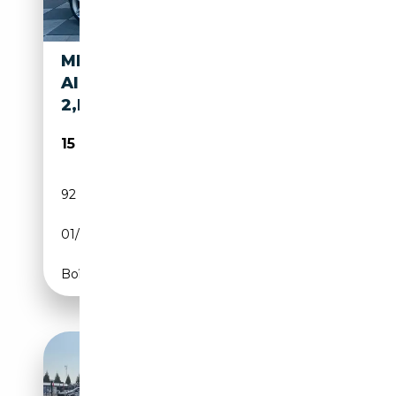
MERCEDES-BENZ SLK 300
AIRSCARF,NAVI,SCHECKHEFT,
2,HAN SEIT 2014
15 800€
92 787 km
Essence
01/2010
231 CH (170 kW)
Boîte automatique