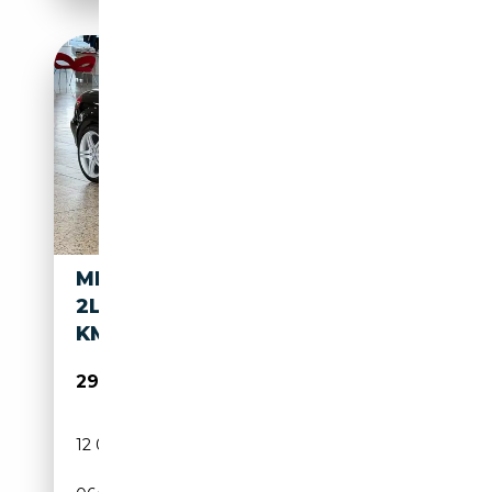
MERCEDES-BENZ SLK 300
2LOOK-EDITION - NUR 12.000
KM AUS 1.HAND
29 950€
12 000 km
Essence