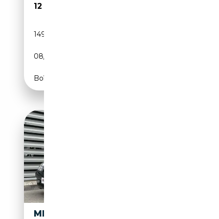
12 995€
149 166 km
Essence
08/2009
231 CH (170 kW)
Boîte automatique
MERCEDES-BENZ SLK 300