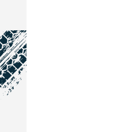
NOS COORDONNÉES
Courtage Auto Grand Est
:
Zone de l'Allan
25600 Vieux-Charmont
03 81 32 32 30