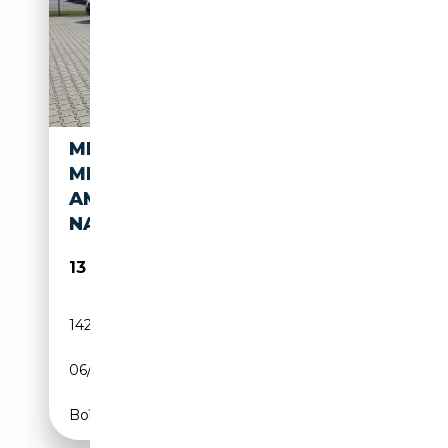
MERCEDES-BENZ SLK 300
MERCEDES-BENZ SLK 300
AMG ROADSTER*V6* LEDER
NAPPA
13 995€
142 600 km
Essence
06/2010
231 CH (170 kW)
Boîte automatique