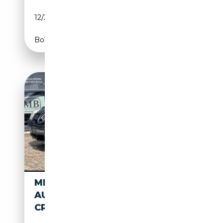
12/2015
245 CH (180 kW)
Boîte automatique
MERCEDES-BENZ SLK 300
AUTOMAAT, COMMAND,
CRUISE, LEDEREN BEKLEDING