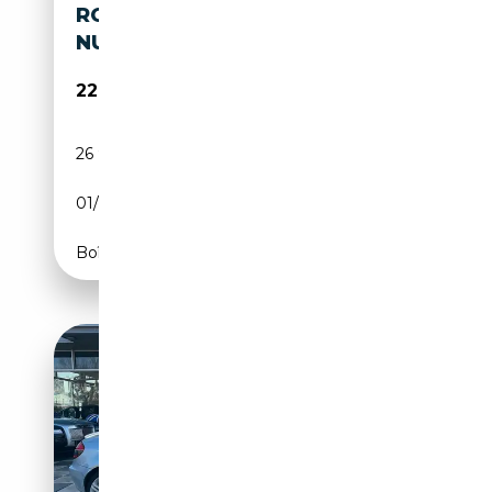
ROADSTER /1 HAND /ORGINAL
NUR 26900KM/
22 990€
26 900 km
Essence
01/2010
231 CH (170 kW)
Boîte automatique