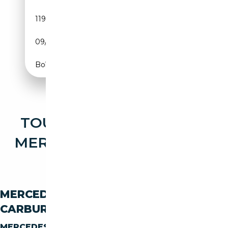
119 452 km
Essence
09/2009
231 CH (170 kW)
Boîte automatique
TOUTES LES OCCASIONS
MERCEDES-BENZ SLK SLK
300
MERCEDES-BENZ SLK SLK-300 PAR
CARBURANT
MERCEDES-BENZ SLK SLK-300
ESSENCE