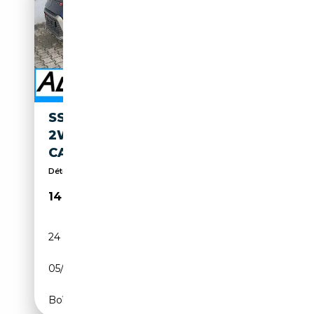
SSANGYONG TIVOLI 1,5 T-GDI
2WD MT SPEZIAL RKAM
CARPLAY ANDAUTO SHZ
Détecteur de pluie, Régulateur de vitesse, Volant ...
14 990€
24 734 km
Essence
05/2025
135 CH (99 kW)
Boîte manuelle