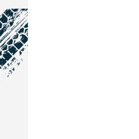
NOS COORDONNÉES
Courtage Auto Grand Est
:
Zone de l'Allan
25600 Vieux-Charmont
03 81 32 32 30
Courtage Auto Bordeaux
:
3 avenue Paul LANGEVIN
33600 PESSAC