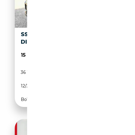
SSANGYONG KORANDO 1.6
DIESEL 2WD DREAM
15 900€
36 102 km
Diesel
12/2022
136 CH (100 kW)
Boîte manuelle