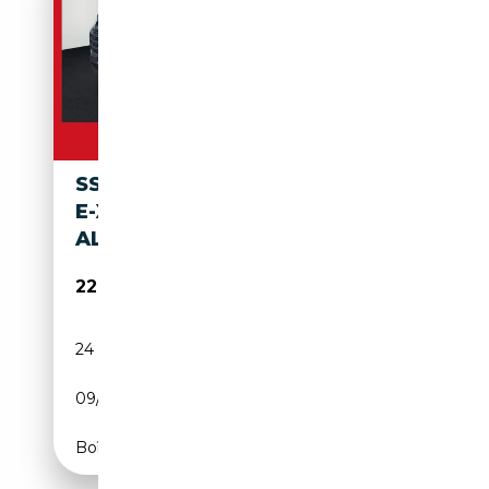
SSANGYONG MUSSO GRAND
E-XDI CRYSTAL
ALLRAD*KAMERA*KLIMA
22 965€
24 952 km
Diesel
09/2022
203 CH (149 kW)
Boîte manuelle