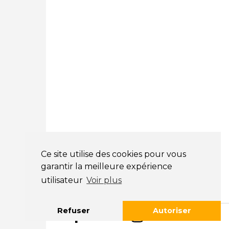
05 25 53 07 73
Courtage Auto Paris
:
12 Avenue des Prés
78180 Montigny Le Bretonneux
01 89 71 00 37
Courtage Auto Mulhouse
:
62, Rue Jacques Mugnier
Mulhouse 68200
03 81 32 32 30
Mentions légales
CGV
Ce site utilise des cookies pour vous
garantir la meilleure expérience
NOS HORAIRES
utilisateur
Voir plus
LUNDI : 9H00 - 18H00
MARDI : 9H00 - 18H00
Refuser
Autoriser
MERCREDI : 9H00 - 18H00