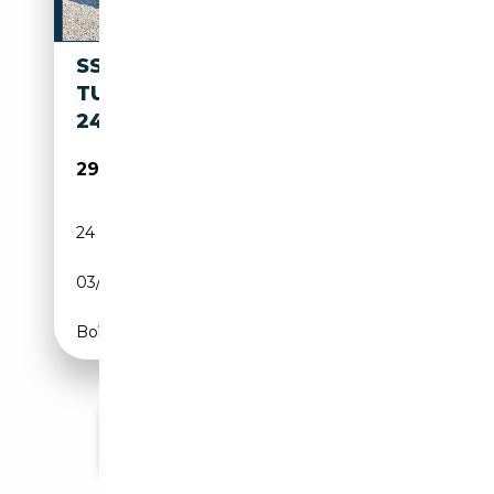
SSANGYONG MUSSO 2.2
TURBO 181 CV AUTO | VOLET |
24.600 € HTVA
29 800€
24 543 km
Diesel
03/2022
181 CH (133 kW)
Boîte automatique
Voir plus d'annonces