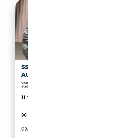
SSANGYONG XLV // BOITE
AUTOMATIQUE \\
Volant multifonctions, Caméra d'aide au
stationnem...
11 950€
96 000 km
Essence
09/2018
128 CH (94 kW)