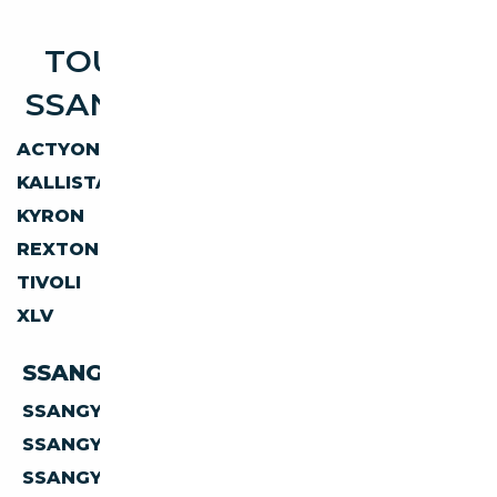
TOUTES LES OCCASIONS
SSANGYONG DISPONIBLES
ACTYON
FAMILY
KALLISTA
KORANDO
KYRON
MUSSO
REXTON
RODIUS
TIVOLI
TORRES
XLV
AUTRES
SSANGYONG PAR CARBURANT
SSANGYONG
DIESEL
SSANGYONG
ESSENCE
SSANGYONG
ELECTRIQUE