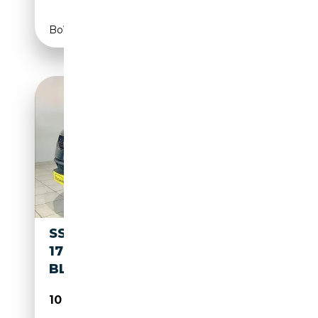
Boîte automatique
SSANGYONG KORANDO 2.2D
178CV 4X4 AUTOMATIQUE
BLEU 2016 AIRCO/CAMERA
10 950€