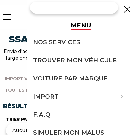
MENU
SSANGYONG OCCASION
NOS SERVICES
Envie d'acheter une ssangyong au meilleur prix ? Un
large choix de véhicules d'occasion vous attend sur
TROUVER MON VÉHICULE
notre comparateur auto.
VOITURE PAR MARQUE
IMPORT VOITURE
|
TOUTES LES MARQUES
|
TOUTES LES OCCASIONS
|
SSANGYONG
IMPORT
RÉSULTATS DE VOTRE RECHERCHE
F.A.Q
TRIER PAR
SIMULER MON MALUS