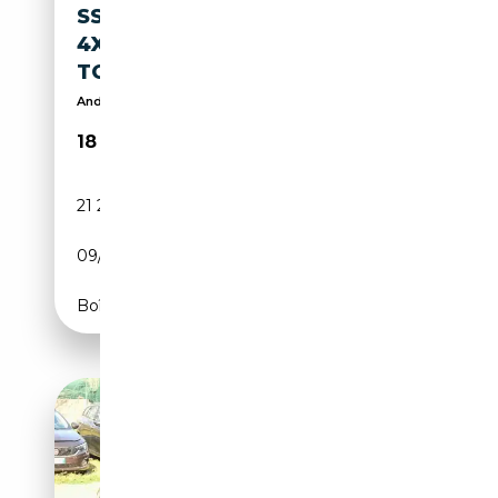
SSANGYONG KORANDO RUBY
4X2 1.5 T-GDI LED KAMERA
TOTWINKEL
Android Auto + Apple CarPlay + Einparkhilfen PDC
18 990€
21 271 km
Essence
09/2022
163 CH (120 kW)
Boîte automatique