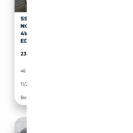
SSANGYONG REXTON
NOBLESSE 2.2
4WD|7SITZE|LEDER|AUTOM|L
ED|NAVI
23 880€
46 300 km
Diesel
11/2019
181 CH (133 kW)
Boîte automatique