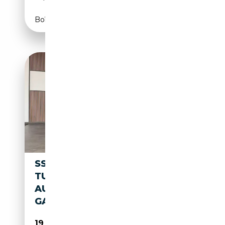
Boîte manuelle
SSANGYONG MUSSO 2.2
TURBO E-XDI 4WD -
AUTOMATIQUE - 1ERPRO -
GARANTIE 12MOIS
19 990€