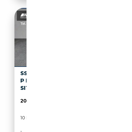
SSANGYONG TIVOLI TIVOLI 1.5
P NOMAD KAMERA NAVI
SITZHEIZUNG
20 450€
10 km
Essence
-
163 CH (120 kW)