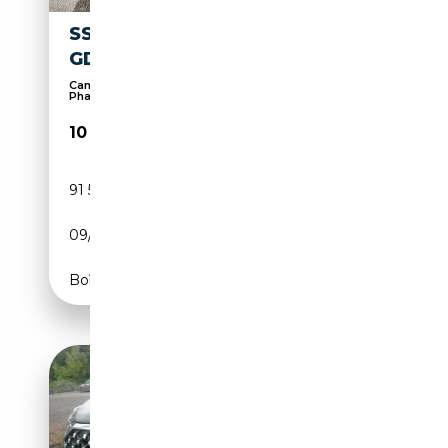
SSANGYONG KORANDO 1.5
GDI-T ICON 2WD
Caméra d'aide au stationnement, Android Auto,
Phar...
10 900€
91 598 km
Essence
09/2020
163 CH (120 kW)
Boîte manuelle