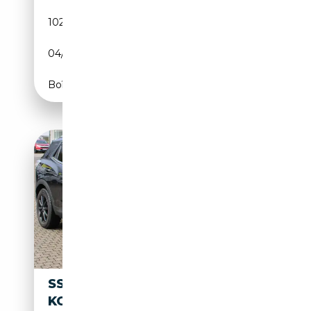
102 650 km
Diesel
04/2016
178 CH (131 kW)
Boîte automatique
SSANGYONG KORANDO
KORANDO E-MOTION