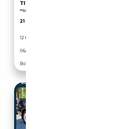
TITANIUM
**SUPER SONDER DEAL**
21 890€
12 805 km
Electrique
06/2023
190 CH (140 kW)
Boîte automatique