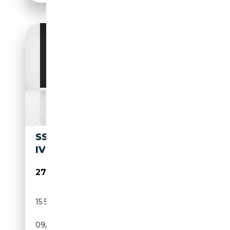
SSANGYONG REXTON REXTON
IV 2.2 E-XDI ICON 4WD AUTO
27 900€
15 500 km
Diesel
09/2024
203 CH (149 kW)