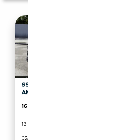
SSANGYONG KORANDO
AMBER
16 990€
18 937 km
Essence
03/2024
163 CH (120 kW)