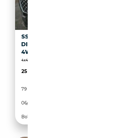
SSANGYONG REXTON 2.2
DIESEL SAPPHIRE ELEGANCE
4WD AHZV
4x4, Sièges électriques, Sièges ventilés, Siège à ...
25 794€
79 980 km
Diesel
06/2021
201 CH (148 kW)
Boîte automatique