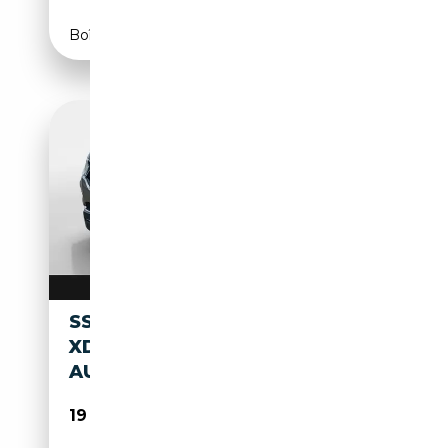
Boîte automatique
SSANGYONG REXTON 2.2 E-
XDI 4X4 CRYSTAL
AUT+KAMERA+DYNLICHT
19 480€