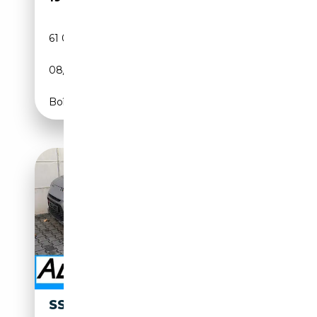
61 000 km
Diesel
08/2019
181 CH (133 kW)
Boîte automatique
SSANGYONG TIVOLI 1,5 T-GDI