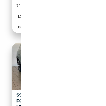
79 700 km
Diesel
11/2018
181 CH (133 kW)
Boîte automatique
SSANGYONG TORRES 1.5
FOREST EDITION 2WD AT