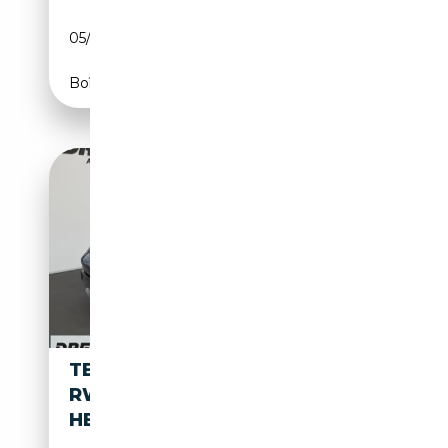
05/2026
534 CH (393 kW)
Boîte automatique
TESLA MODEL 3 STANDARD
RWD + PANORAMADACH + EL.
HECKKLAPPE + WÄR