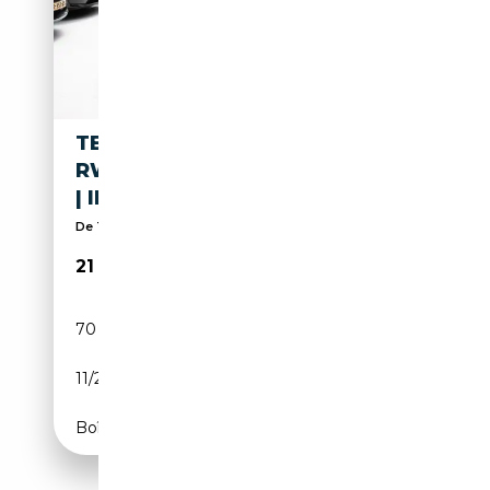
TESLA MODEL 3 STANDARD
RWD PLUS 60 KWH | SOH 88%
| INCL. BTW
De Tesla specialist van Nederland | (9,7/10) Score
21 950€
70 741 km
Electrique
11/2019
238 CH (175 kW)
Boîte automatique