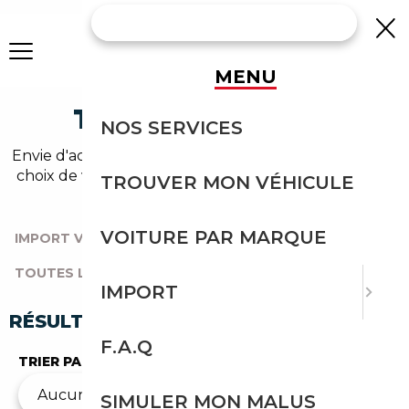
MENU
TESLA OCCASION
NOS SERVICES
Envie d'acheter une tesla au meilleur prix ? Un large
choix de véhicules d'occasion vous attend sur notre
TROUVER MON VÉHICULE
comparateur auto.
VOITURE PAR MARQUE
IMPORT VOITURE
|
TOUTES LES MARQUES
|
TOUTES LES OCCASIONS
|
TESLA
IMPORT
RÉSULTATS DE VOTRE RECHERCHE
F.A.Q
TRIER PAR
SIMULER MON MALUS