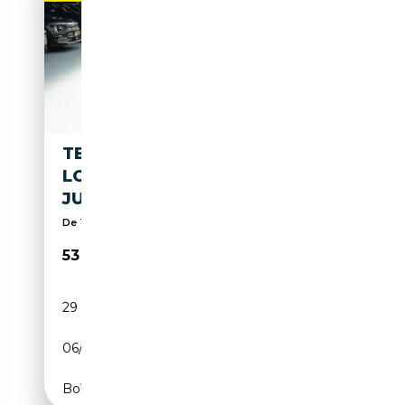
TESLA MODEL Y PREMIUM
LONG RANGE AWD 75 KWH |
JUNIPER | HW4
De Tesla specialist van Nederland | (9,7/10) Score
53 950€
29 940 km
Electrique
06/2025
513 CH (377 kW)
Boîte automatique