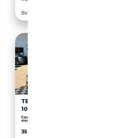
Boîte automatique
TESLA MODEL X MODEL X
100D | FSD | 7 SEAT | TOW
Equipement handicapé, Anti-démarrage, Réglage
élec...
35 750€