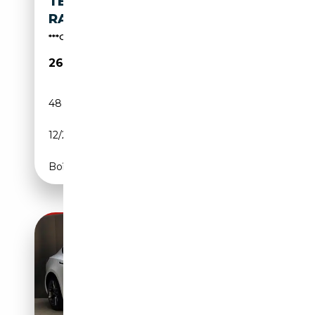
TESLA MODEL 3 STANDARD
RANGE + *1. HAND*
***Gerne kaufen wir auch Ihren Tesla an***
26 950€
48 574 km
Electrique
12/2022
283 CH (208 kW)
Boîte automatique