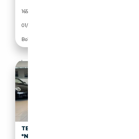
165 555 km
Electrique
01/2019
525 CH (386 kW)
Boîte automatique
TESLA MODEL S 85KWH
*NEOPATENTATI*