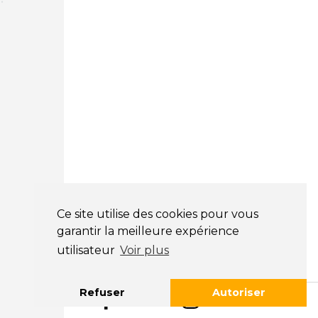
Courtage Auto Grand Est
:
Zone de l'Allan
25600 Vieux-Charmont
03 81 32 32 30
Courtage Auto Bordeaux
:
3 avenue Paul LANGEVIN
33600 PESSAC
05 25 53 07 73
Courtage Auto Paris
:
12 Avenue des Prés
78180 Montigny Le Bretonneux
Ce site utilise des cookies pour vous
01 89 71 00 37
garantir la meilleure expérience
Courtage Auto Mulhouse
:
utilisateur
Voir plus
62, Rue Jacques Mugnier
Mulhouse 68200
Refuser
Autoriser
03 81 32 32 30