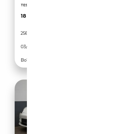
TESLA MODEL S 85 KWH *NEOPATENTATI*
18 900€
258 000 km
Electrique
03/2014
94 CH (69 kW)
Boîte automatique