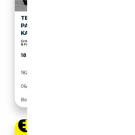
TESLA MODEL S 75
PANORAMADACH NAVI
KAMERA STANDHEIZUNG
Größtes Renault Autohaus im Landkreis München
& Fr...
18 990€
182 395 km
Electrique
06/2017
320 CH (235 kW)
Boîte automatique