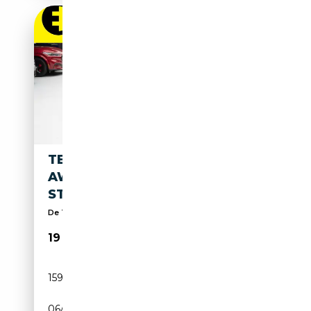
TESLA MODEL 3 LONG RANGE
AWD 75 KWH | LEDER |
STOELVERWARMING |
De Tesla specialist van Nederland | (9,7/10) Score
19 950€
159 057 km
Electrique
06/2019
351 CH (258 kW)