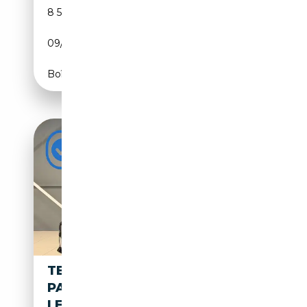
8 555 km
Electrique
09/2022
514 CH (378 kW)
Boîte automatique
TESLA MODEL S 75D BASE |
PANORAMA DAK | SOH 84% |
LEDER |