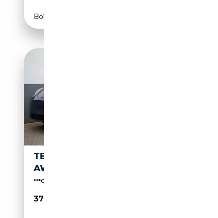
Boîte automatique
TESLA MODEL Y LONG RANGE
AWD *AHK*
***Gerne kaufen wir auch Ihren Tesla an***
37 950€