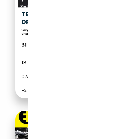
TESLA MODEL 3 REAR-WHEEL
DRIVE
Sièges électriques, Toit panoramique, Sièges
chauf...
31 900€
18 834 km
Electrique
07/2023
385 CH (283 kW)
Boîte automatique