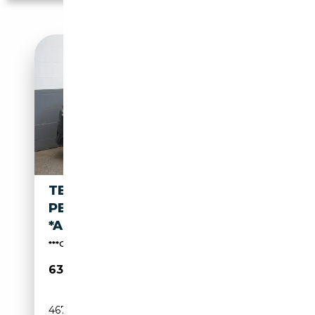
TESLA MODEL Y
PERFORMANCE JUNIPER
*AHK*MWST. AUSWEISBAR*
***Gerne kaufen wir auch Ihren Tesla an***
63 999€
467 km
Electrique