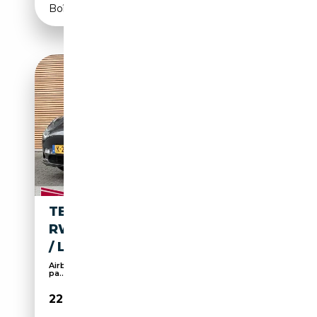
Boîte automatique
TESLA MODEL 3 STANDARD
RWD PLUS 60 KWH PANODAK
/ LEER / ADAPT. C
Airbag conducteur, Régulateur de distance, Toit
pa...
22 300€