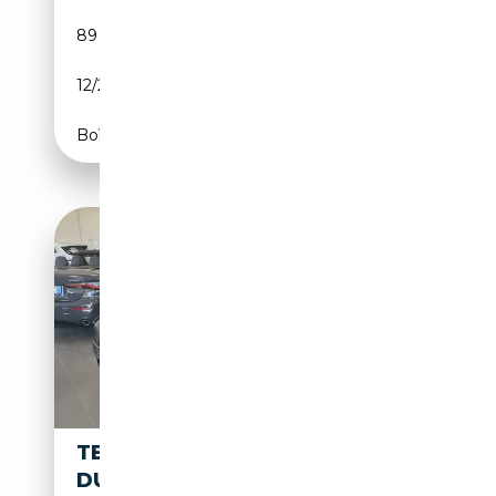
89 406 km
Electrique
12/2020
325 CH (239 kW)
Boîte automatique
TESLA MODEL Y LONG RANGE
DUAL MOTOR AWD TETTO