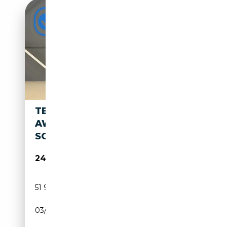
TESLA MODEL 3 LONG RANGE
AWD 75 KWH | AUTOPILOT |
SOH 87,4% | 51
24 744€
51 967 km
Electrique
03/2019
351 CH (258 kW)