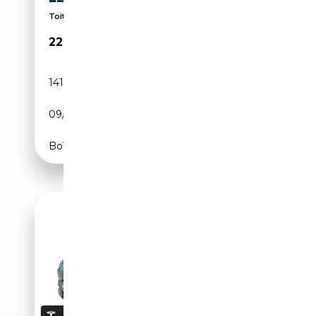
Toit ouvrant, Volant chauffant, Alarme, Toit panor...
22 644€
141 928 km
Electrique
09/2018
333 CH (245 kW)
Boîte automatique