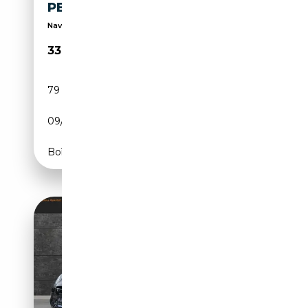
PELLE AUTO PILOT
Navi, Sed.ELettr.+Riscald, Retrocamera, Cerchi 20
33 300€
79 000 km
Electrique
09/2022
208 CH (153 kW)
Boîte automatique