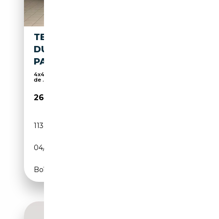
TESLA MODEL 3 LONG RANGE
DUAL AWD
PANO+LED+NAVI+KAM+WP
4x4, Soundsystem, Volant chauffant, Régulateur
de ...
26 750€
113 569 km
Electrique
04/2023
498 CH (366 kW)
Boîte automatique