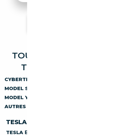
Voir plus d'annonces
TOUTES LES OCCASIONS
TESLA DISPONIBLES
CYBERTRUCK
MODEL 3
MODEL S
MODEL X
MODEL Y
ROADSTER
AUTRES
TESLA PAR CARBURANT
TESLA
ELECTRIQUE