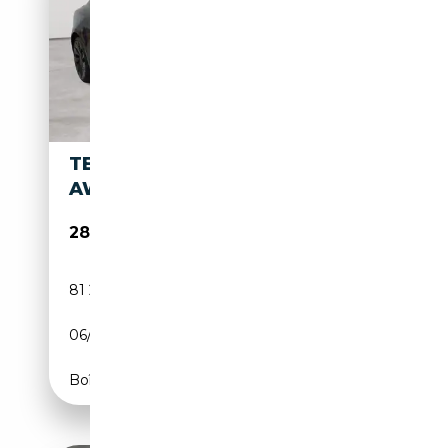
TESLA MODEL 3 MODEL 3 LR
AWD PERFORMANCE
28 289€
81 280 km
Electrique
06/2022
513 CH (377 kW)
Boîte automatique