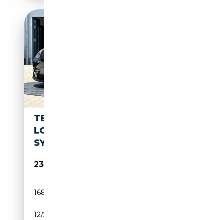
TESLA MODEL 3 MODEL 3
LONG RANGE AWD | AIR LIFT
SYSTEM |
23 750€
168 999 km
Electrique
12/2020
498 CH (366 kW)