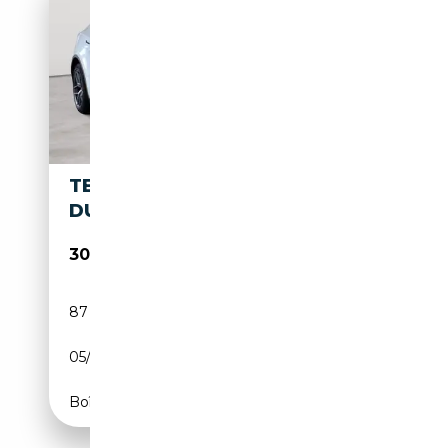
TESLA MODEL Y LONG RANGE
DUAL MOTOR AWD
30 590€
87 750 km
Electrique
05/2023
514 CH (378 kW)
Boîte automatique