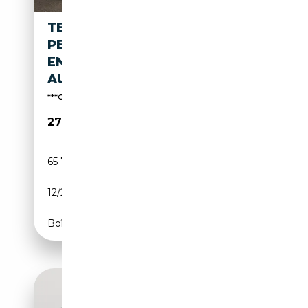
TESLA MODEL 3
PERFORMANCE *EAP
ENHANCED
AUTOPILOT*INNEN WEISS*
***Gerne kaufen wir auch Ihren Tesla an***
27 950€
65 794 km
Electrique
12/2021
513 CH (377 kW)
Boîte automatique