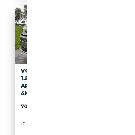
VOLKSWAGEN T7 CALIFORNIA
1.5 TSI BEACH TOUR PLUS
ARTVELOUR EHYBRID
4MOTION
70 690€
10 km
Électrique/Essence