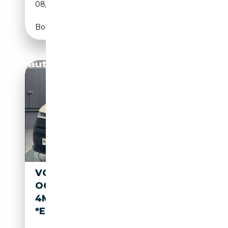
08/2026
245 CH (180 kW)
Boîte automatique
VOLKSWAGEN T7 CALIFORNIA
OCEAN EHYBRID
4MOT.*19ZOLL*MARKISE*HUD
*EL. DACH*