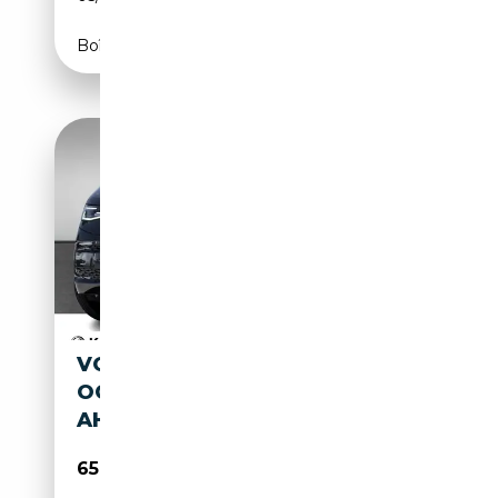
Boîte automatique
VOLKSWAGEN T7 CALIFORNIA
OCEAN 2.0 TDI DSG IQ.LIGHT
AHK NAVI KEYLESS
65 500€