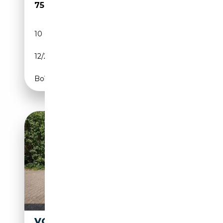
75 890€
10 000 km
Électrique/Essence
12/2025
245 CH (180 kW)
Boîte automatique
VOLKSWAGEN T7 CALIFORNIA