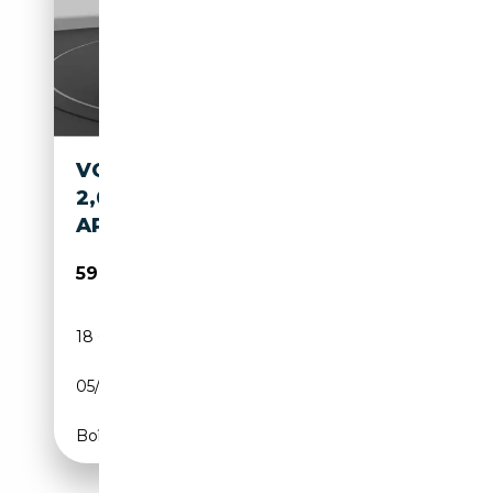
VOLKSWAGEN T7 CALIFORNIA
2,0 TDI BEACH TOUR NAVI
APPLE CARPLAY TEL.-VORB. A
59 680€
18 094 km
Diesel
05/2025
150 CH (110 kW)
Boîte automatique