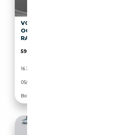
VOLKSWAGEN T7 CALIFORNIA
OCEAN 2.0 TSI DSG (+ACC-
RADAR) NAVI
59 900€
16 300 km
Essence
05/2025
204 CH (150 kW)
Boîte automatique