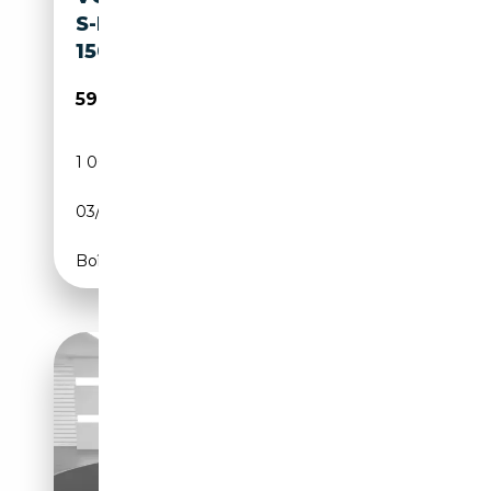
S-MODELL BEACH CAMPER
150 PS TDI DSG
59 999€
1 000 km
Diesel
03/2026
150 CH (110 kW)
Boîte automatique