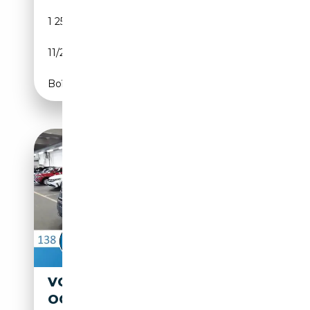
1 250 km
Diesel
11/2024
150 CH (110 kW)
Boîte automatique
VOLKSWAGEN T7 CALIFORNIA
OCEAN 4M ACC AHK 3ZK HUD