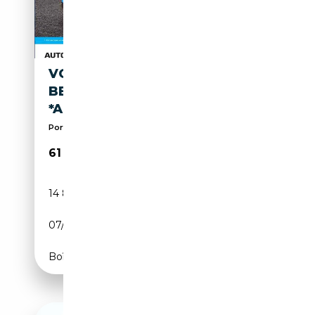
VOLKSWAGEN T7 CALIFORNIA
BEACH TOUR EHYBRID
*AHK*DREHSITZ*
Porte coulissante droite, Chauffage auxiliaire, 4x...
61 960€
14 800 km
Électrique/Essence
07/2025
245 CH (180 kW)
Boîte automatique