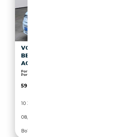
VOLKSWAGEN T7 CALIFORNIA
BEACH TOUR EHYBRID 4M
ACC AHK 360°
Porte coulissante gauche, Attache remorque,
Porte ...
59 480€
10 300 km
Électrique/Essence
08/2025
245 CH (180 kW)
Boîte automatique