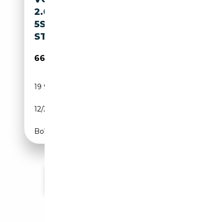
2.0TSI BEACH TOUR DSG
5SITZE TOP+BUSINESS-PAKET
ST
66 878€
19 950 km
Essence
12/2025
204 CH (150 kW)
Boîte automatique
Voir plus d'annonces