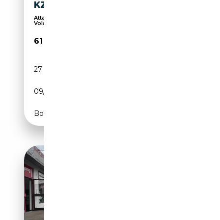
KZU LRHZ
Attache remorque, Chauffage auxiliaire, 4x4,
Volan...
61 590€
27 700 km
Électrique/Essence
09/2025
245 CH (180 kW)
Boîte automatique