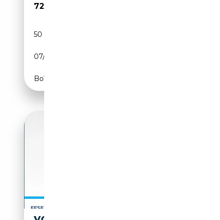
72 780€
50 km
Électrique/Essence
07/2026
245 CH (180 kW)
Boîte automatique
VOLKSWAGEN T7 CALIFORNIA