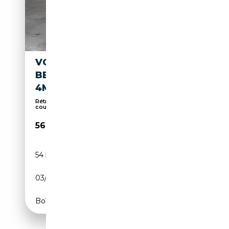
VOLKSWAGEN T7 CALIFORNIA
BEACH TOUR EHYBRID
4MOTION AHK 3ZK
Rétroviseurs latéraux électriques, Porte
coulissan...
56 090€
54 500 km
Électrique/Essence
03/2025
245 CH (180 kW)
Boîte automatique