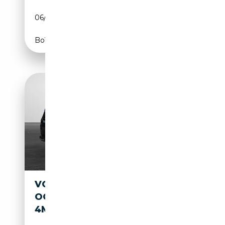
06/2026
150 CH (110 kW)
Boîte automatique
VOLKSWAGEN T7 CALIFORNIA
OCEAN 1.5 TSI EHYBRID DSG
4M LED-MATRIX AHK STA...