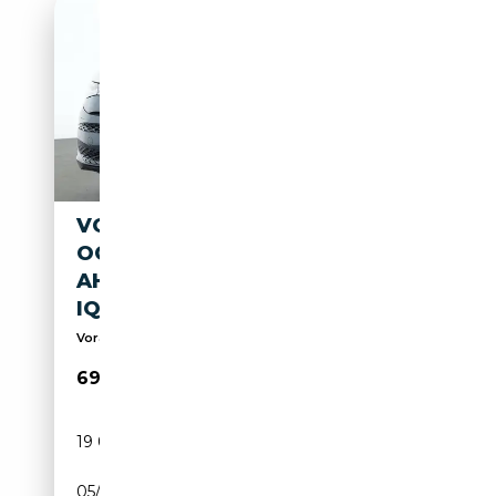
VOLKSWAGEN T7 CALIFORNIA
OCEAN EHYBRID 4MOTION
AHK STANDHEIZUNG MATRIX
IQ
Vorarlbergs Bestbewertetes Autohaus
69 990€
19 000 km
Électrique/Essence
05/2025
177 CH (130 kW)