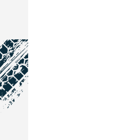
NOS COORDONNÉES
Courtage Auto Grand Est
:
Zone de l'Allan
25600 Vieux-Charmont
03 81 32 32 30