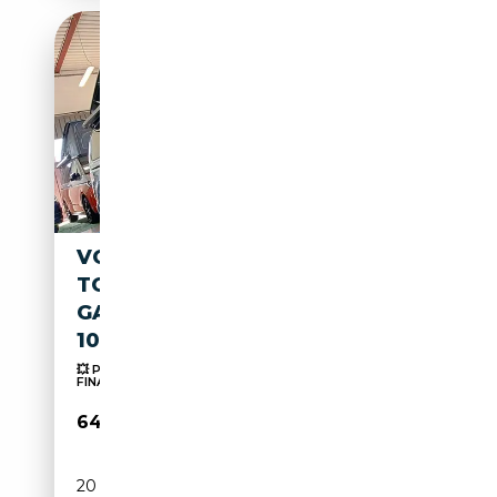
VOLKSWAGEN T7 CALIFORNIA
TOUR TDI DSG 5+5 THULE 18"
GANCIO AGEVOLABILE LEGGE
104
💥 PREZZO REALE! NON VINCOLATO A SERVIZI
FINANZIARI...
64 490€
20 km
Diesel