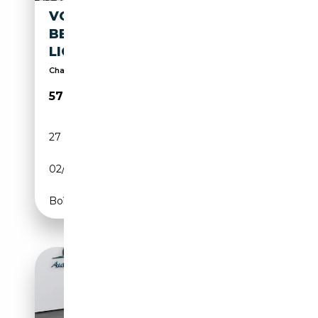
VOLKSWAGEN T7 CALIFORNIA
BEACH/ DIG.C/IQ-
LIGHT/STAND/HUD/ACC/AHK
Chauffage auxiliaire, Porte coulissante droite, Si...
57 600€
27 700 km
Diesel
02/2025
150 CH (110 kW)
Boîte automatique