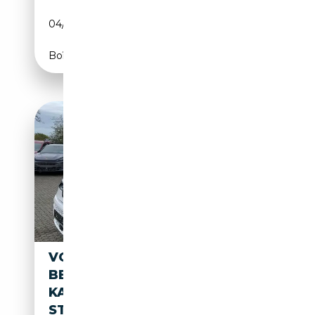
04/2025
150 CH (110 kW)
Boîte automatique
VOLKSWAGEN T7 CALIFORNIA
BEACH CAMPER AHK IQ.LIGHT
KAMERA LUFT-
STANDHEIZUNG