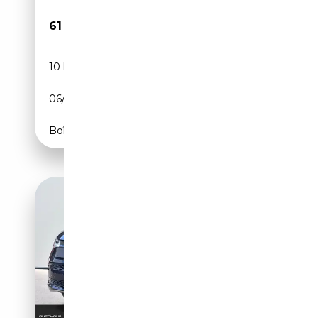
61 995€
10 km
Diesel
06/2025
150 CH (110 kW)
Boîte automatique