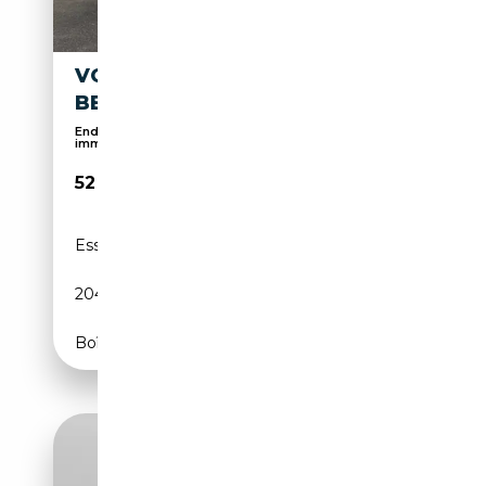
VOLKSWAGEN T7 CALIFORNIA
BEACH TSI DSG OPF
Endpreis, weitere Angebote unter www.autohaus-
imml...
52 990€
Essence
-
204 CH (150 kW)
Boîte automatique