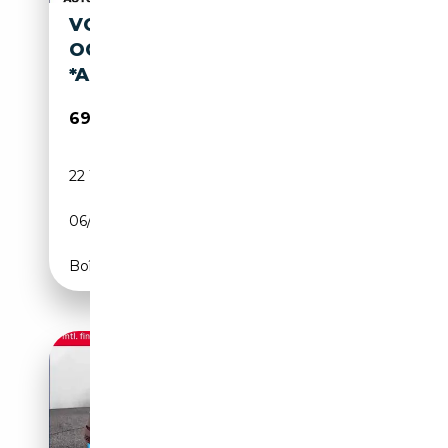
VOLKSWAGEN T7 CALIFORNIA
OCEAN EHYBRID 4M
*AHK*HUD*NAV*ACC*
69 940€
22 100 km
Électrique/Essence
06/2025
245 CH (180 kW)
Boîte automatique