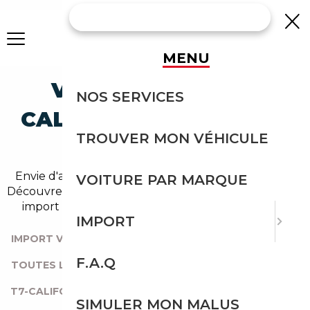
MENU
VOLKSWAGEN T7-
NOS SERVICES
CALIFORNIA OCCASION
TROUVER MON VÉHICULE
EN IMPORT
Envie d'acheter une t7-california au meilleur prix ?
VOITURE PAR MARQUE
Découvrez un grand choix d'annonces disponibles en
import avec l'accompagnement Courtage Auto.
IMPORT
IMPORT VOITURE
|
TOUTES LES MARQUES
|
F.A.Q
TOUTES LES OCCASIONS
|
VOLKSWAGEN
|
T7
|
T7-CALIFORNIA
SIMULER MON MALUS