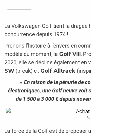
La Volkswagen Golf tient la dragée haute à la
concurrence depuis 1974 !
Prenons l’histoire à l’envers en commençant par le
modèle du moment, la
Golf VIII
. Produite depuis
2020, elle se décline également en version
Golf
SW
(break) et
Golf Alltrack
(inspiration SUV).
« En raison de la pénurie de composants
électroniques, une Golf neuve voit ses tarifs bondir
de 1 500 à 3 000 € depuis novembre 2022. »
Acheter une Volkswagen Golf GTD
La force de la Golf est de proposer une expérience