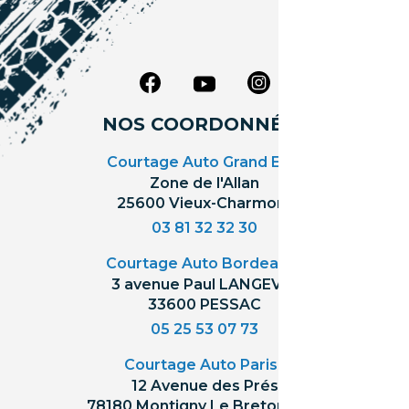
NOS COORDONNÉES
Courtage Auto Grand Est
:
Zone de l'Allan
25600 Vieux-Charmont
03 81 32 32 30
Courtage Auto Bordeaux
:
3 avenue Paul LANGEVIN
33600 PESSAC
05 25 53 07 73
Courtage Auto Paris
:
12 Avenue des Prés
78180 Montigny Le Bretonneux