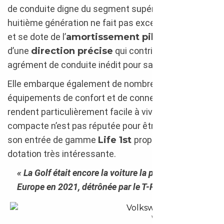
de conduite digne du segment supérieur. La
huitième génération ne fait pas exception à la règle
et se dote de l’
amortissement piloté
ainsi que
d’une
direction précise
qui contribuent à un
agrément de conduite inédit pour sa catégorie.
Elle embarque également de nombreux
équipements de confort et de connectivité qui la
rendent particulièrement facile à vivre. Si la
compacte n’est pas réputée pour être bon marché,
son entrée de gamme
Life 1st
propose déjà une
dotation très intéressante.
« La Golf était encore la voiture la plus vendue en
Europe en 2021, détrônée par le T-Roc en 2022. »
Volkswagen e-Golf 2017 en impo