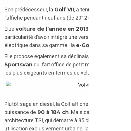
Son prédécesseur, la
Golf VII
, a tenu le haut de
l’affiche pendant neuf ans (de 2012 à 2020).
Elue
voiture de l’année en 2013
, elle a la
particularité d’avoir intégré une version 100 %
électrique dans sa gamme : la
e-Golf
.
Elle propose également sa déclinaison
Golf
Sportsvan
qui fait office de petit monospace pour
les plus exigeants en termes de volumes intérieurs.
Volkswagen Golf Alltrack 201
Plutôt sage en diesel, la Golf affiche des blocs d’une
puissance de
90 à 184 ch
. Mais dans son
architecture TSI, qui démarre à 85 ch pour une
utilisation exclusivement urbaine, la petite