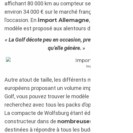
affichant 80 000 km au compteur se monnaie
environ 34 000 € sur le marché français de
l’occasion. En
import Allemagne
, le même
modèle est proposé aux alentours des 28 000 €.
« La Golf décote peu en occasion, preuve de la ferveur
qu’elle génère. »
Importer une Volkswagen Golf GTI
Autre atout de taille, les différents marchés
européens proposant un volume impressionnant de
Golf, vous pouvez trouver le modèle précis que vous
recherchez avec tous les packs d’options adéquats.
La compacte de Wolfsburg étant éditée par le
constructeur dans de
nombreuses finitions
,
destinées à répondre à tous les budgets, l’intérêt