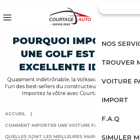
POURQUOI IMPORTER
NOS SERVI
UNE GOLF EST UNE
TROUVER 
EXCELLENTE IDÉE ?
Quasiment indétrônable, la Volkswagen Golf reste
VOITURE 
l'un des best-sellers du constructeur de Wolfsburg.
Importez la vôtre avec Courtage Auto.
IMPORT
ACCUEIL
|
F.A.Q
COMMENT IMPORTER UNE VOITURE FACILEMENT ?
|
QUELLES SONT LES MEILLEURES MARQUES DE
SIMULER 