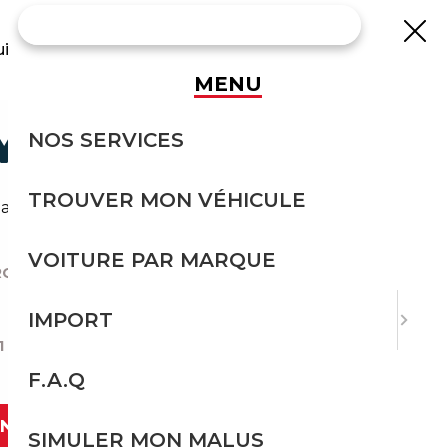
uisse
MENU
IMPORTER ?
NOS SERVICES
TROUVER MON VÉHICULE
 la route votre nouvel endroit préféré.
VOITURE PAR MARQUE
QUES DE VOITURES À IMPORTER ?
|
IMPORT
1 IMPORTER ?
F.A.Q
ANT
SIMULER MON MALUS