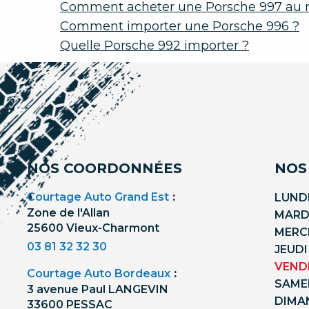
Comment acheter une Porsche 997 au me
Comment importer une Porsche 996 ?
Quelle Porsche 992 importer ?
NOS COORDONNÉES
NOS
Courtage Auto Grand Est
:
LUNDI
Zone de l'Allan
MARDI
25600 Vieux-Charmont
MERCR
03 81 32 32 30
JEUDI
VENDR
Courtage Auto Bordeaux
:
SAMED
3 avenue Paul LANGEVIN
DIMA
33600 PESSAC