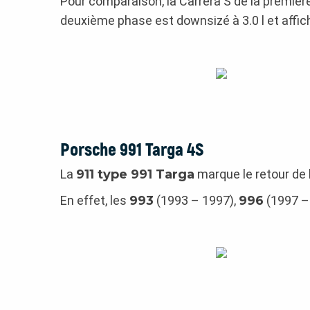
Pour comparaison, la Carrera S de la premièr
deuxième phase est downsizé à 3.0 l et affi
Porsche 991 Targa 4S
La
911 type 991 Targa
marque le retour de 
En effet, les
993
(1993 – 1997),
996
(1997 –