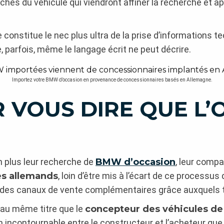
rchés du véhicule qui viendront affiner la recherche et a
le constitue le nec plus ultra de la prise d’informations 
, parfois, même le langage écrit ne peut décrire.
Importez votre BMW d’occasion en provenance de concessionnaires basés en Allemagne.
VOUS DIRE QUE L’
n plus leur recherche de
BMW d’occasion
, leur compa
es allemands
, loin d’être mis à l’écart de ce processu
des canaux de vente complémentaires grâce auxquels t
au même titre que le
concepteur des véhicules 
on incontournable entre le constructeur et l’acheteur qu