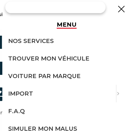
uisse
MENU
ILLEURS
NOS SERVICES
TROUVER MON VÉHICULE
 BMW EN
VOITURE PAR MARQUE
?
IMPORT
F.A.Q
 modèles BMW et petit kilométrage feront votre
SIMULER MON MALUS