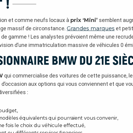
 !
asion et comme neufs locaux à
prix ‘Mini’
semblent augme
ge massif de circonstance.
Grandes marques
et petit
ut de gamme ! Les analystes prévoient même une recru
évision d’une immatriculation massive de véhicules 0 ém
SIONNAIRE BMW DU 21E SIÈ
W
qui commercialise des voitures de cette puissance, l
le d’occasion aux options qui vous conviennent et que
versifiées :
 budget,
 modèles équivalents qui pourraient vous convenir,
e fois le choix du véhicule effectué,
nt ou différents services financiers,