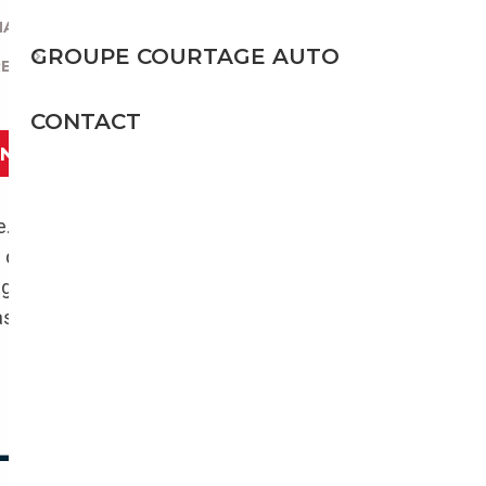
MAGNE ?
|
GROUPE COURTAGE AUTO
RES BMW EN ALLEMAGNE ?
CONTACT
ANT
re. Malgré le contexte morose, et
e de ses
ventes de voitures neuves : de
significative et commence déjà à se ressentir
asions, par effet domino, auront de beaux
LICE, TOUJOURS