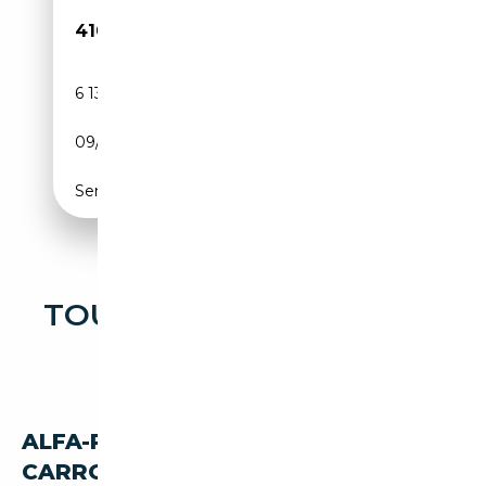
410 000€
6 139 km
Essence
09/2009
450 CH (331 kW)
Semi-automatique
TOUTES LES OCCASIONS
ALFA-ROMEO 8C
ALFA-ROMEO 8C PAR
CARROSSERIE