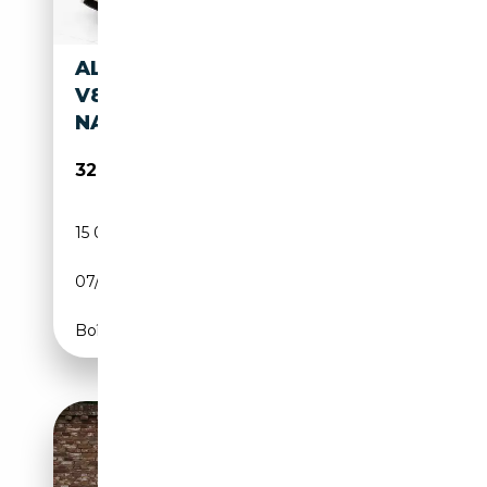
ALFA ROMEO 8C SPIDER 4.7
V8 / PRONTA CONSEGNA /
NAZIONALE
329 000€
15 044 km
Essence
07/2013
450 CH (331 kW)
Boîte automatique