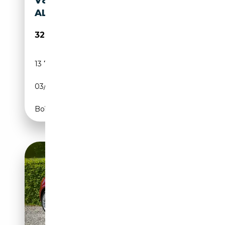
V8°351/500°ROSSO
ALFA°XPEL°CARBON
329 990€
13 740 km
Essence
03/2009
450 CH (331 kW)
Boîte automatique