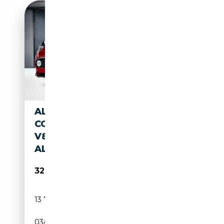
ALFA ROMEO 8C
COMPETIZIONE 4.7
V8°351/500°ROSSO
ALFA°XPEL°CARBON
329 990€
13 740 km
Essence
03/2009
450 CH (331 kW)