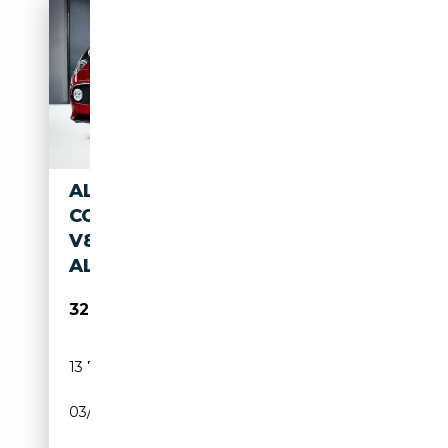
ALFA ROMEO 8C
COMPETIZIONE 4.7
V8°351/500°ROSSO
ALFA°XPEL°CARBON
329 990€
13 740 km
Essence
03/2009
450 CH (331 kW)