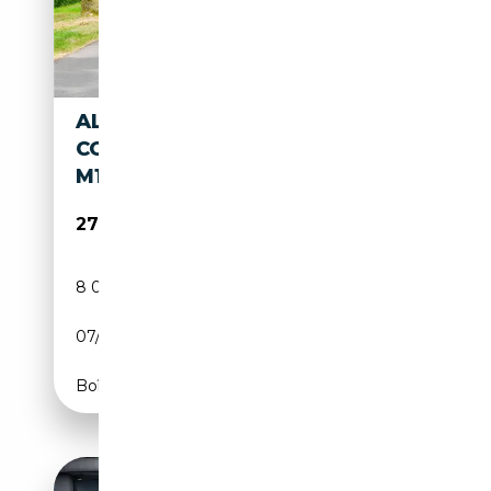
ALFA ROMEO 8C
COMPETIZIONE SPIDER 4.7 V8
M1211
279 500€
8 068 km
Essence
07/2010
451 CH (332 kW)
Boîte automatique