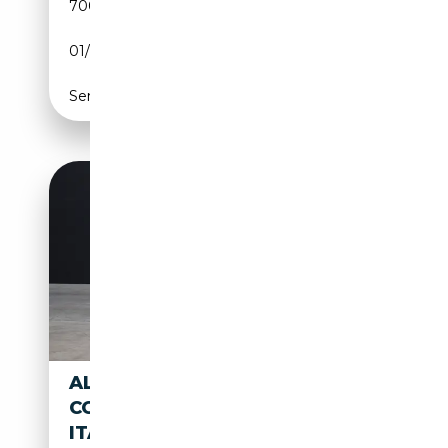
700 km
Essence
01/2010
450 CH (331 kW)
Semi-automatique
ALFA ROMEO 8C
COMPETIZIONE SPIDER,
ITALIANA, A PORDENONE.