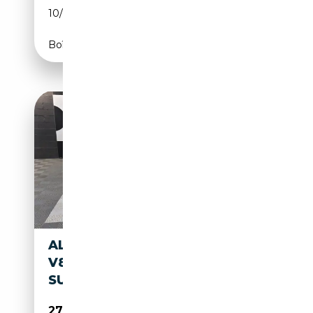
10/2009
450 CH (331 kW)
Boîte automatique
ALFA ROMEO 8C SPIDER 4.7I
V8 BVR - TOURING
SUPERLEGGERA ONE OF ONE
279 990€