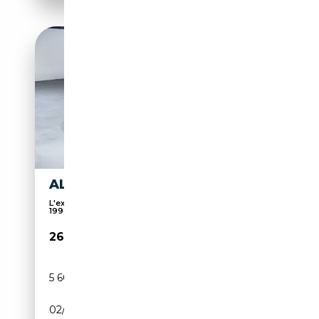
ALFA ROMEO 8C 8C SPIDER
L'expertise automobile a votre service depuis
1998
268 000€
5 600 km
Essence
02/2011
450 CH (331 kW)