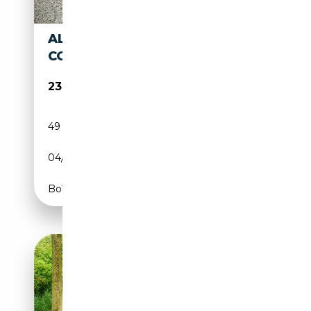
ALFA ROMEO 8C -
COLLEZIONE PACK
238 900€
49 817 km
Essence
04/2010
450 CH (331 kW)
Boîte automatique