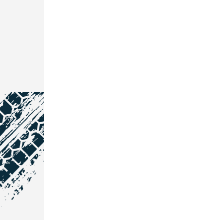
NOS COORDONNÉES
Courtage Auto Grand Est
: