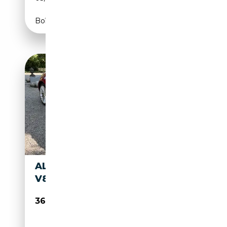
Boîte automatique
ALFA ROMEO 8C SPIDER 4.7
V8
360 000€