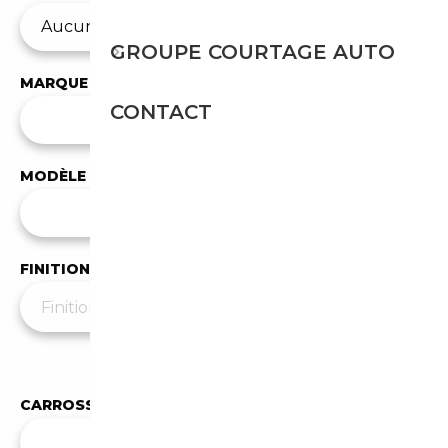
GROUPE COURTAGE AUTO
MARQUE
CONTACT
✕
Alfa Romeo
MODÈLE
Tous les modèles
FINITION
Moins de filtres
▲
CARROSSERIE
Toutes les carrosseries