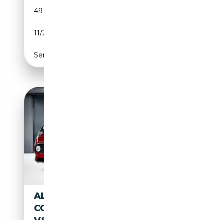
49 600 km
Essence
11/2008
450 CH (331 kW)
Semi-automatique
ALFA ROMEO 8C
COMPETIZIONE 4.7