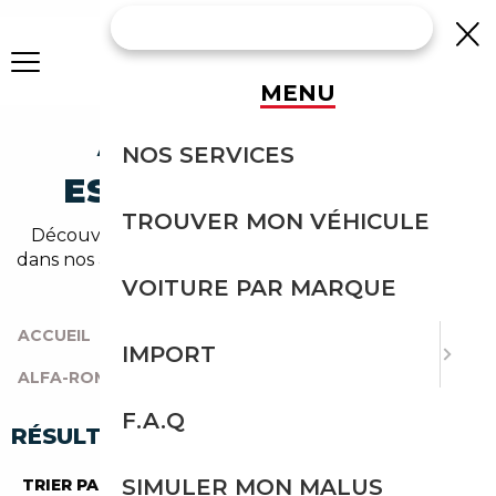
MENU
ALFA-ROMEO 8C
NOS SERVICES
ESSENCE OCCASION
TROUVER MON VÉHICULE
Découvrez un large choix de alfa-romeo essence
dans nos annonces de 8c. Un import sans effort avec
Courtage Auto.
VOITURE PAR MARQUE
ACCUEIL
|
TOUTES LES MARQUES
|
IMPORT
ALFA-ROMEO
|
8C
|
ESSENCE
F.A.Q
RÉSULTATS DE VOTRE RECHERCHE
SIMULER MON MALUS
TRIER PAR