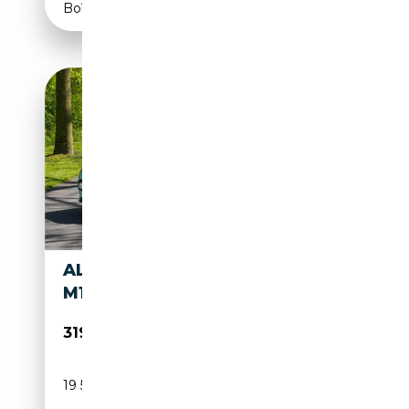
Boîte automatique
ALFA ROMEO 8C SPIDER
M1153
319 500€
19 527 km
Essence