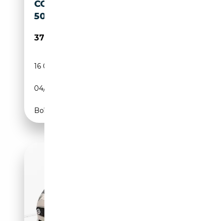
COMPETIZIONE|1 OF
500|TARGA ORIGINALE
375 500€
16 000 km
Essence
04/2008
450 CH (331 kW)
Boîte automatique