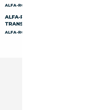
ALFA-ROMEO 8C
CABRIOLET
ALFA-ROMEO 8C PAR
TRANSMISSION
ALFA-ROMEO 8C
AUTOMATIQUE