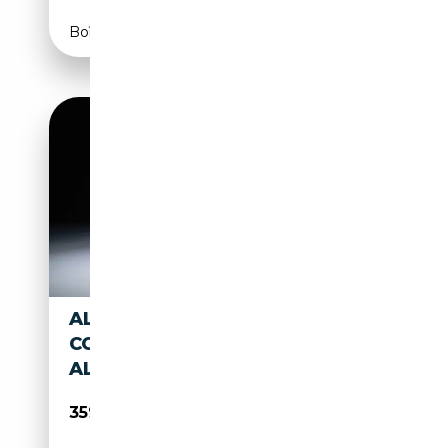
Boîte automatique
ALFA ROMEO 8C
COMPETIZIONE - 'ROSSO
ALFA' WITH BLACK LEATHER
359 000€