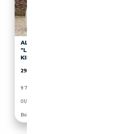
ALFA ROMEO 8C SPIDER
"LESS THAN 9.800
KILOMETERS" "LESS THAN 9.8
298 500€
9 731 km
Essence
01/2009
CH
Boîte automatique