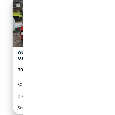
ALFA ROMEO 8C SPIDER 4.7
V8
309 000€
30 709 km
Essence
01/2010
450 CH (331 kW)
Semi-automatique