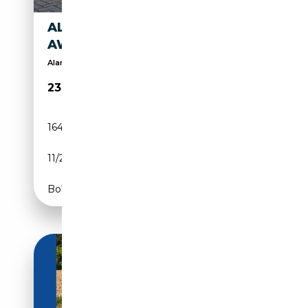
ALFA ROMEO GIULIA 2.0 T
AWD VELOCE
Alarme, Volant chauffant, Vitres teintées, Sièges ...
23 950€
164 478 km
Essence
11/2017
280 CH (206 kW)
Boîte automatique