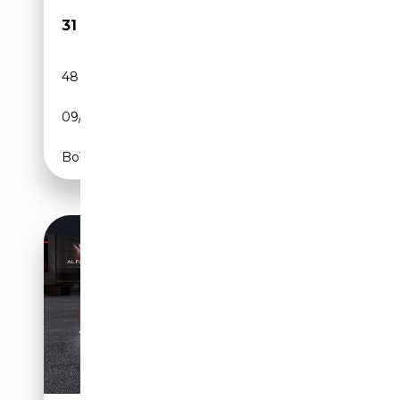
31 890€
48 523 km
Essence
09/2022
280 CH (206 kW)
Boîte automatique