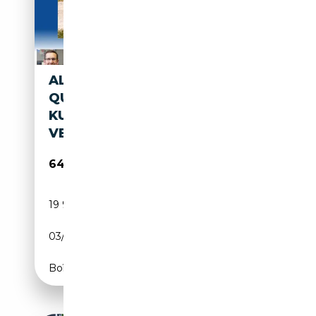
ALFA ROMEO GIULIA
QUADRIFOGLIO IM
KUNDENAUFTRAG ZU
VERKAUFEN
64 900€
19 950 km
Essence
03/2023
510 CH (375 kW)
Boîte automatique