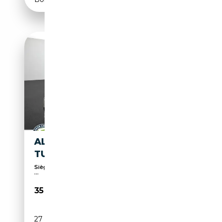
ALFA ROMEO GIULIA 2.0
TURBO 16V VELOCE Q4
Sièges électriques, Soundsystem, 4x4, Palettes de
...
35 880€
27 514 km
Essence