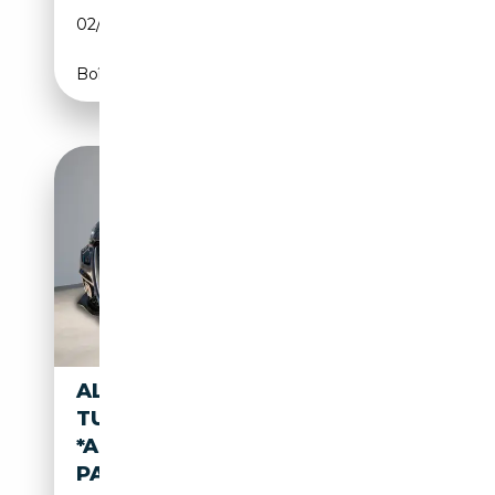
02/2023
280 CH (206 kW)
Boîte automatique
ALFA ROMEO GIULIA 2.0
TURBO 16V 280 AT8
*ASSISTENZ-
PAKET*MIRRORSCREEN*