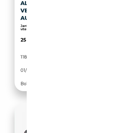
ALFA ROMEO GIULIA 2.0 T
VELOCE Q4 280CV AWD
AUTO
Jantes alliage, Palettes de changement de
vitesses...
25 500€
118 000 km
Essence
01/2018
280 CH (206 kW)
Boîte automatique