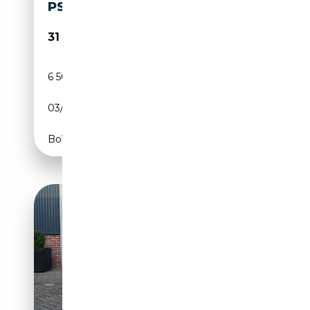
PS) AT
31 990€
6 500 km
Essence
03/2023
200 CH (147 kW)
Boîte automatique