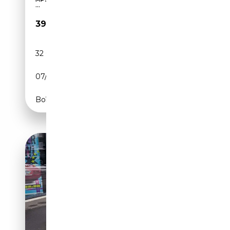
...
39 900€
32 000 km
Essence
07/2023
280 CH (206 kW)
Boîte automatique