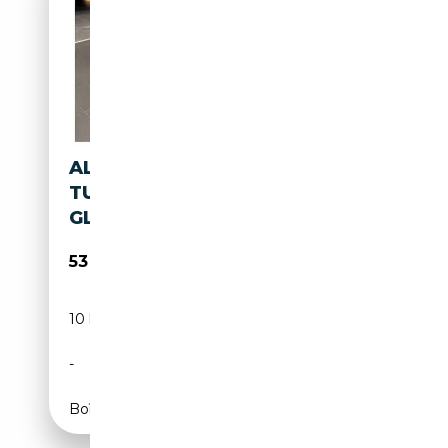
ALFA ROMEO GIULIA 2.0
TURBO 16V AT8-Q4 INTENSA
GLASSCHIEBEDACH
53 985€
10 km
Essence
-
280 CH (206 kW)
Boîte automatique