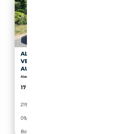
ALFA ROMEO GIULIA 2.0T Q2
VELOCE 310PK
AUTOMAAT•LEDER•NAVI
Alarme, Volant chauffant, Bluetooth, Climatisation...
17 750€
219 437 km
Essence
09/2017
310 CH (228 kW)
Boîte automatique