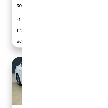
30 885€
41 463 km
Essence
11/2023
280 CH (206 kW)
Boîte automatique