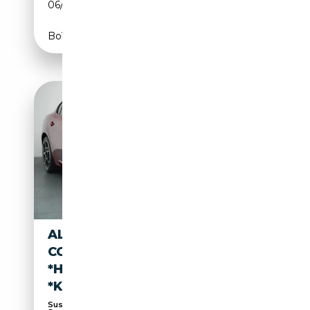
06/2023
280 CH (206 kW)
Boîte automatique
ALFA ROMEO GIULIA
COMPETIZIONE
*HARMAN&KARDON*MEMORY
*KAMERA
Suspension sport, Sièges électriques,