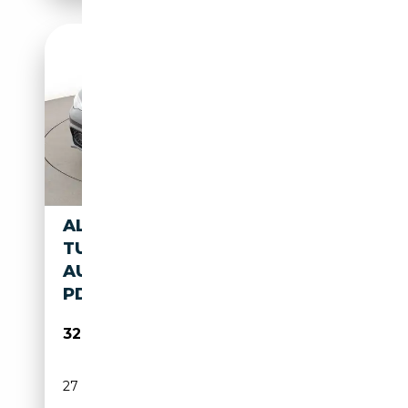
ALFA ROMEO GIULIA 2.0
TURBO TI Q4
AUT.*NAV*MATRIX*ACC*CAM*
PDC*SHZ*
32 170€
27 111 km
Essence