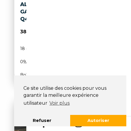
ALFA ROMEO GIULIA 2.0
GASOLINA 206KW (280CV)
Q4 VELOCE
38 490€
18 492 km
Essence
09/2024
280 CH (206 kW)
Boîte automatique
Ce site utilise des cookies pour vous
garantir la meilleure expérience
utilisateur
Voir plus
Refuser
Autoriser