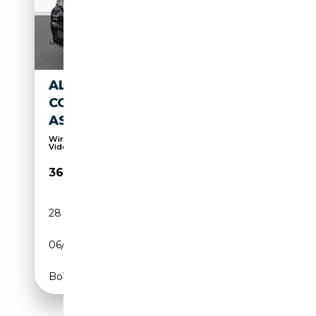
ALFA ROMEO GIULIA
COMPETIZIONE Q4
ASSISTENZPAKET LED NAVI
Wir präsentieren das Fahrzeug auch gerne über
Vide...
36 870€
28 194 km
Essence
06/2023
280 CH (206 kW)
Boîte automatique