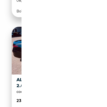
08/2023
280 CH (206 kW)
Boîte automatique
ALFA ROMEO GIULIA GIULIA
2.0 TURBO 16V AT8 SPRINT
COOLE PREISE zum Jahreswechsel
23 790€