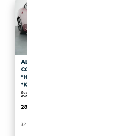
ALFA ROMEO GIULIA
COMPETIZIONE
*HARMAN&KARDON*MEMORY
*KAMERA
Suspension sport, Sièges électriques, 4x4,
Avertis...
28 999€
32 000 km
Essence