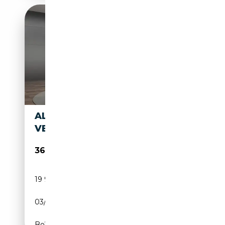
ALFA ROMEO GIULIA MY24
VELOCE PREMIUM PAKET
36 890€
19 995 km
Essence
03/2024
280 CH (206 kW)
Boîte automatique