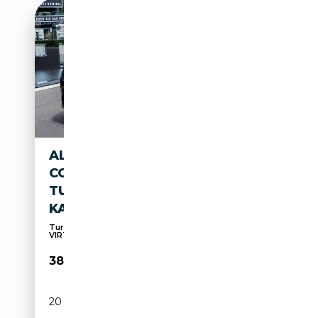
ALFA ROMEO GIULIA
COMPETIZIONE MY23 2.0
TURBO AT8 Q4 HARMAN-
KARDON N
Turbo AT8 Q4 HARMAN-KARDON NAVI KAMERA
VIRTUAL MAT
38 888€
20 567 km
Essence