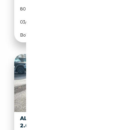
80 180 km
Essence
03/2020
200 CH (147 kW)
Boîte automatique
ALFA ROMEO GIULIA SPRINT
2.0 TURBO 16V 147KW (200