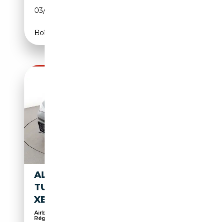
03/2023
280 CH (206 kW)
Boîte automatique
ALFA ROMEO GIULIA 2.0
TURBO VELOCE AUT.*NAVI*BI-
XENON*ACC*CAM*PDC*
Airbag passager, Avertisseur d'angle mort,
Régulat...