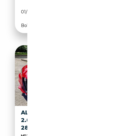
01/2024
280 CH (206 kW)
Boîte automatique
ALFA ROMEO GIULIA GIULIA
2.0 T COMPETIZIONE Q4
280CV AUTO
MP3, 4x4, Sièges électriques, Pneus été, Palettes