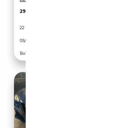
Soundsystem,...
29 999€
22 080 km
Essence
05/2023
280 CH (206 kW)
Boîte automatique