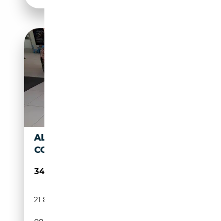
ALFA ROMEO GIULIA
COMPETIZIONE 2.0 16V Q4
34 990€
21 800 km
Essence