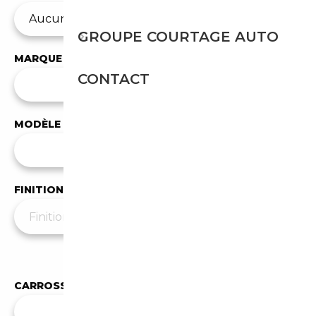
GROUPE COURTAGE AUTO
MARQUE
CONTACT
✕
Alfa Romeo
MODÈLE
Tous les modèles
FINITION
Moins de filtres
▲
CARROSSERIE
Toutes les carrosseries