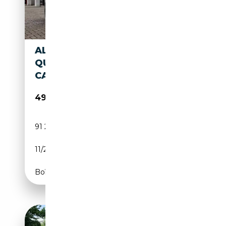
ALFA ROMEO GIULIA 2.9 V6
QUADRIFOGLIO, 510 PK,
CARBON, CAMERA, SPORT
49 950€
91 201 km
Essence
11/2016
510 CH (375 kW)
Boîte automatique