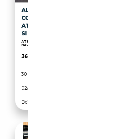
ALFA ROMEO GIULIA
COMPETIZIONE 2.0 TURBO
AT8 Q4 HARMAN-KARDON EL.
SI
AT8 Q4 HARMAN-KARDON EL. SITZE MATRIX-LED
NAVI
36 975€
30 000 km
Essence
02/2024
280 CH (206 kW)
Boîte automatique