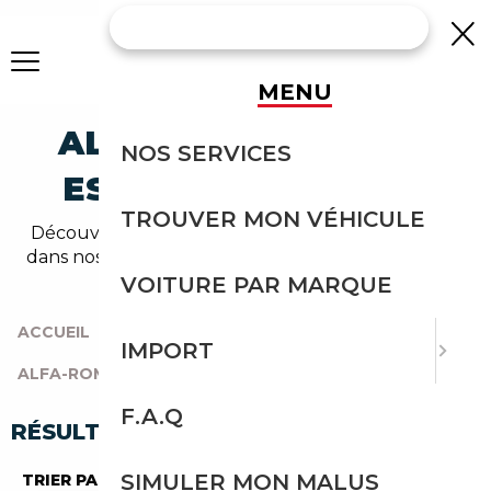
MENU
ALFA-ROMEO GIULIA
NOS SERVICES
ESSENCE OCCASION
TROUVER MON VÉHICULE
Découvrez un large choix de alfa-romeo essence
dans nos annonces de giulia. Un import sans effort
avec Courtage Auto.
VOITURE PAR MARQUE
ACCUEIL
|
TOUTES LES MARQUES
|
IMPORT
ALFA-ROMEO
|
GIULIA
|
ESSENCE
F.A.Q
RÉSULTATS DE VOTRE RECHERCHE
SIMULER MON MALUS
TRIER PAR