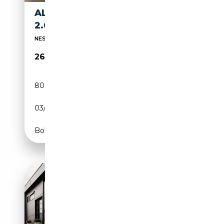
ALFA ROMEO GIULIA GIULIA
2.0 T SPRINT 200CV AUTO
NESSUN OBBLIGO DI FINANZIAMENTO!!!!!!!
26 900€
80 000 km
Essence
03/2020
201 CH (148 kW)
Boîte automatique