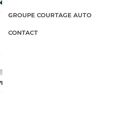
ND,
GROUPE COURTAGE AUTO
Essence
CONTACT
507 CH (373 kW)
69 900€
IVE*SD*EXKLUSIVE*HEADUP*LEDER*
Essence
507 CH (373 kW)