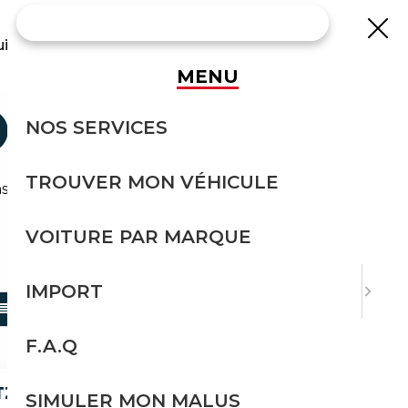
uisse
MENU
OCCASION
NOS SERVICES
TROUVER MON VÉHICULE
s effort avec Courtage Auto.
VOITURE PAR MARQUE
TRIER PAR
IMPORT
F.A.Q
TZ,NUR
SIMULER MON MALUS