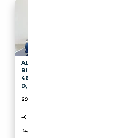
ALPINA B7
BITURBO,2.BESITZ,NUR
46.000KM,SAMMLERZUSTAN
D,
69 900€
46 000 km
Essence
04/2011
507 CH (373 kW)