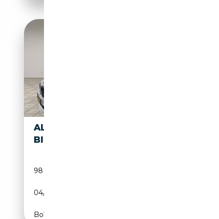
ALPINA B7 B7
67 500€
BITURBO
98 000 km
Essence
04/2017
608 CH (447 kW)
Boîte automatique