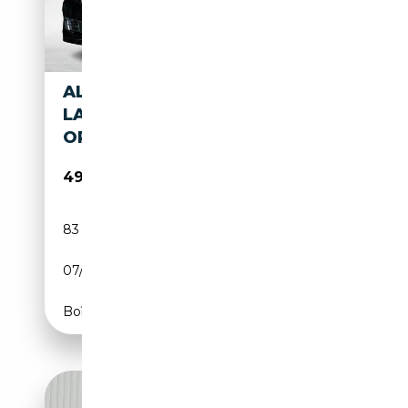
ALPINA B7 BI-TURBO
LANGVERSION ALLRAD **FULL
OPTIONS**
49 990€
83 000 km
Essence
07/2013
540 CH (397 kW)
Boîte automatique