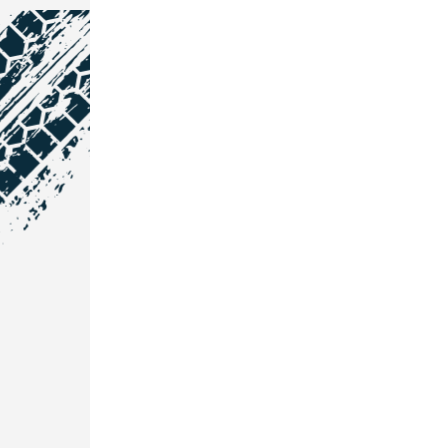
NOS COORDONNÉES
Courtage Auto Grand Est
:
Zone de l'Allan
25600 Vieux-Charmont
03 81 32 32 30
Courtage Auto Bordeaux
:
3 avenue Paul LANGEVIN
33600 PESSAC
05 25 53 07 73