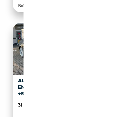
Boîte automatique
ALPINA B7 BITURBO +FOND-
ENTERTAIN +HIFI DSP
+STANDHEIZ
31 990€