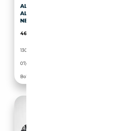
ALPINA B7 NR. 122
ALCANTARA BMW SERVICE
NEU
46 500€
130 000 km
Essence
07/2018
608 CH (447 kW)
Boîte automatique