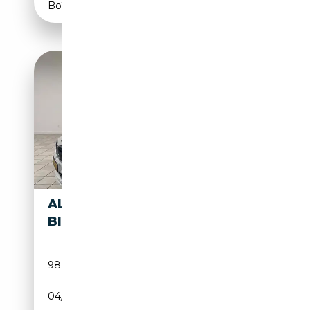
Boîte automatique
ALPINA B7 B7
67 500€
BITURBO
98 000 km
Essence
04/2017
608 CH (447 kW)