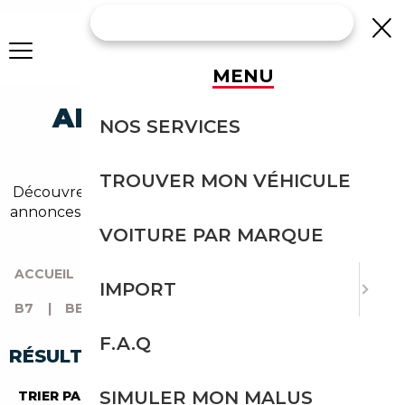
MENU
ALPINA B7 BERLINE
NOS SERVICES
OCCASION
TROUVER MON VÉHICULE
Découvrez un large choix de alpina berline dans nos
annonces de b7. Un import sans effort avec Courtage
Auto.
VOITURE PAR MARQUE
ACCUEIL
|
TOUTES LES MARQUES
|
ALPINA
|
IMPORT
B7
|
BERLINE
F.A.Q
RÉSULTATS DE VOTRE RECHERCHE
SIMULER MON MALUS
TRIER PAR