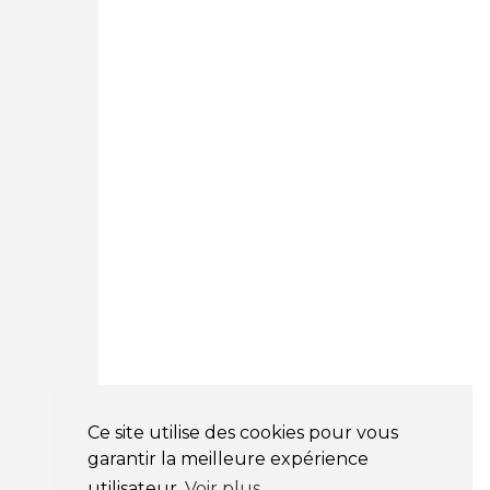
Courtage Auto Paris
:
12 Avenue des Prés
78180 Montigny Le Bretonneux
01 89 71 00 37
Courtage Auto Mulhouse
:
62, Rue Jacques Mugnier
Mulhouse 68200
03 81 32 32 30
Mentions légales
CGV
NOS HORAIRES
LUNDI : 9H00 - 18H00
MARDI : 9H00 - 18H00
Ce site utilise des cookies pour vous
MERCREDI : 9H00 - 18H00
garantir la meilleure expérience
JEUDI : 9H00 - 18H00
utilisateur
Voir plus