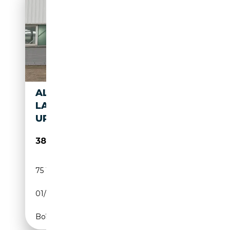
ALPINA B7 ALPINA B7
LANG/360°/21ZOLL/HEAD
UP/LEDER PACKET
38 999€
75 110 km
Essence
01/2013
540 CH (397 kW)
Boîte automatique