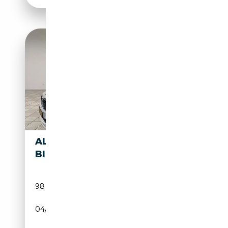
ALPINA B7 B7
67 500€
BITURBO
98 000 km
Essence
04/2017
608 CH (447 kW)