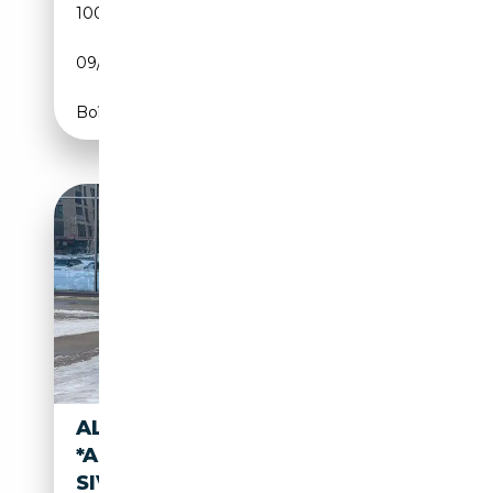
100 312 km
Essence
09/2010
507 CH (373 kW)
Boîte automatique
ALPINA B7
*ALPINA*LI*XDRIVE*SD*EXKLU
SIVE*HEADUP*LEDER*