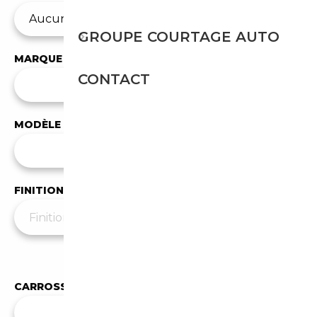
GROUPE COURTAGE AUTO
MARQUE
CONTACT
✕
Alpina
MODÈLE
Tous les modèles
FINITION
Moins de filtres
▲
CARROSSERIE
✕
Berline