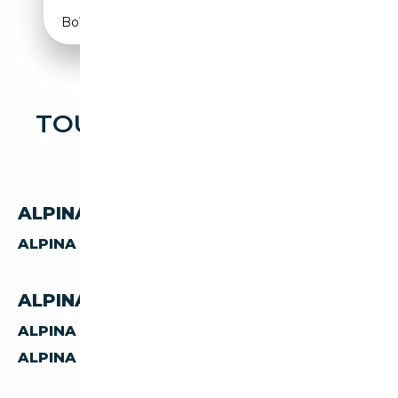
Boîte automatique
TOUTES LES OCCASIONS
ALPINA B7
ALPINA B7 PAR CARBURANT
ALPINA B7
ESSENCE
ALPINA B7 PAR TRANSMISSION
ALPINA B7
MANUELLE
ALPINA B7
AUTOMATIQUE