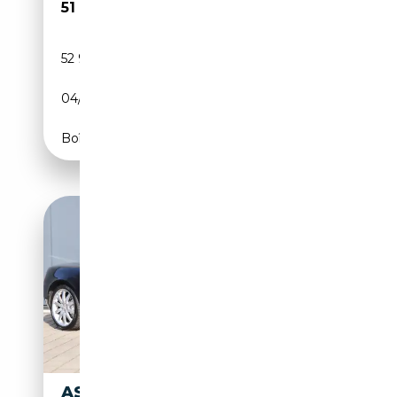
51 990€
52 990 km
Essence
04/2006
457 CH (336 kW)
Boîte automatique
ASTON MARTIN DB9 DB9