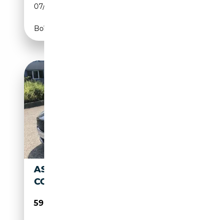
07/2005
450 CH (331 kW)
Boîte automatique
ASTON MARTIN DB9 DB9
COUPÉ TOUCHTRONIC A
59 980€