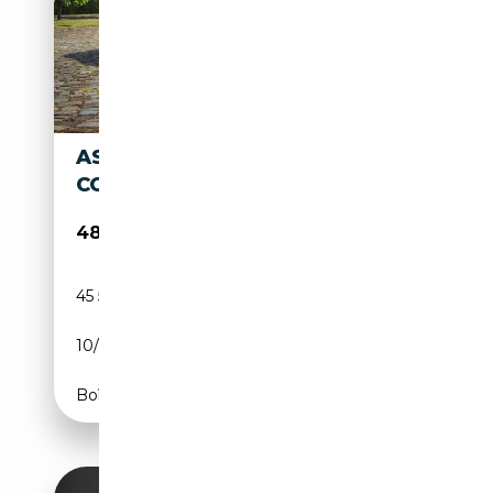
ASTON MARTIN DB9 2+2
COUPÉ AT RESTOMOD
48 900€
45 500 km
Essence
10/2007
457 CH (336 kW)
Boîte automatique