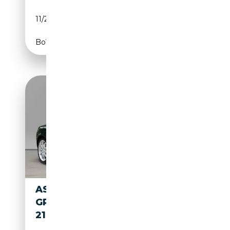
11/2007
454 CH (334 kW)
Boîte automatique
ASTON MARTIN DB9 GHILLES
GREEN / SANDSTORM NUR
21699KM