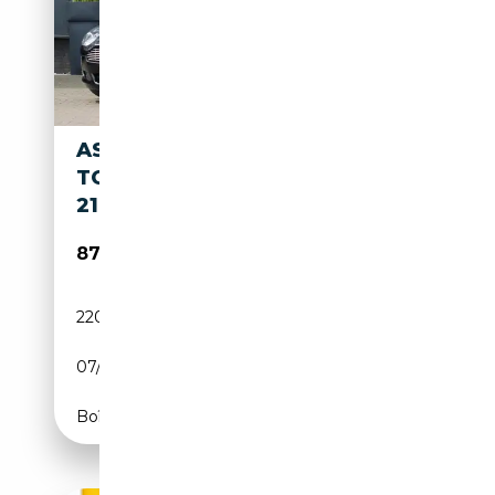
ASTON MARTIN DB9 V12
TOUCHTRONIC | 470HP | ONLY
218KM |
87 950€
220 km
Essence
07/2008
450 CH (331 kW)
Boîte automatique