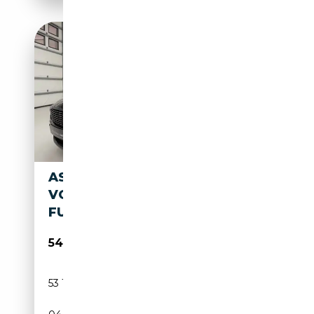
ASTON MARTIN DB9 DB9
VOLANTE TOUCHTRONIC //
FULL HISTORY // V12
54 995€
53 110 km
Essence