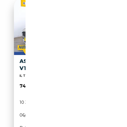
ASTON MARTIN DB9 COUPÉ
V12 TOUCHTRONIC
IL TUO USATO SICURO DAL 1976
74 900€
10 307 km
Essence
06/2009
476 CH (350 kW)