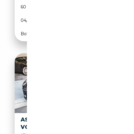
60 930 km
Essence
04/2006
450 CH (331 kW)
Boîte automatique
ASTON MARTIN DB9
VOLANTE