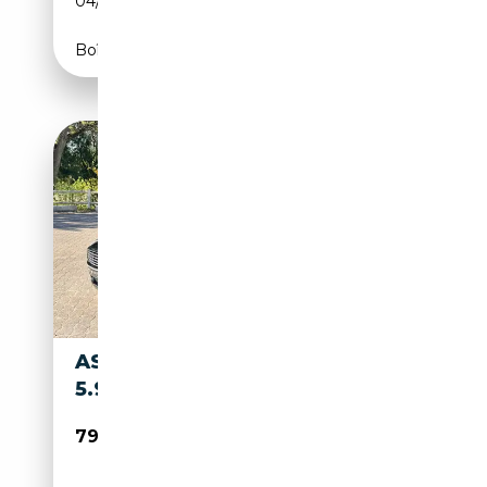
04/2006
455 CH (335 kW)
Boîte automatique
ASTON MARTIN DB9 COUPÉ
5.9I COUPE . PHASE 1
79 990€