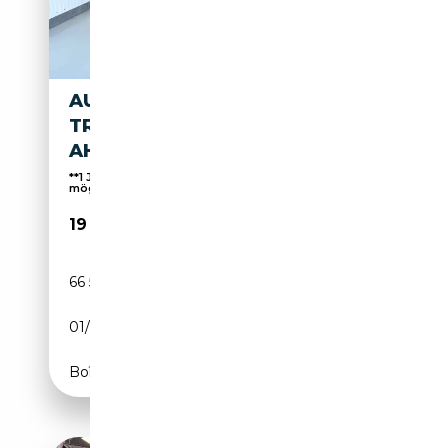
AUDI A4 AVANT 2,0 TDI S-
TRONIC "SPORT"
AHK*SITZH*VIRTUAL*
**1 JAHR GARANTIE KOSTENLOS** Finanzierung
möglich
19 950€
66 595 km
Diesel
01/2018
150 CH (110 kW)
Boîte automatique