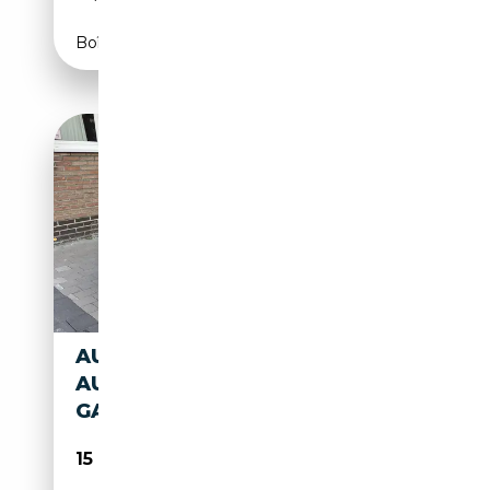
Boîte automatique
AUDI A4 2.0 TDI S-LINE*
AUTOMAAT! NIEUWSTAAT*
GARANTIE!
15 999€