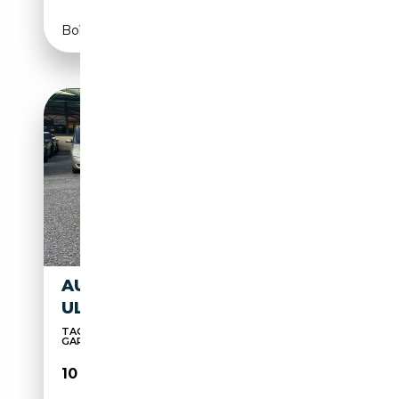
Boîte automatique
AUDI A4 AVANT 2.0 TDI
ULTRA 136CV
TAGLIANDO DI PRE-CONSEGNA E 12 MESI DI
GARANZIA IN...
10 990€