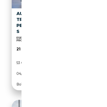
AUDI A4 30 TDI AVANT S-
TRONIC BUSINESS -
PELLE/VIRTUAL/ADAS/KEYLES
S
ESEGUITI TUTTI I TAGLIANDI AUDI - UNICO
PROPRIETAR...
21 750€
53 000 km
Diesel
04/2022
136 CH (100 kW)
Boîte automatique