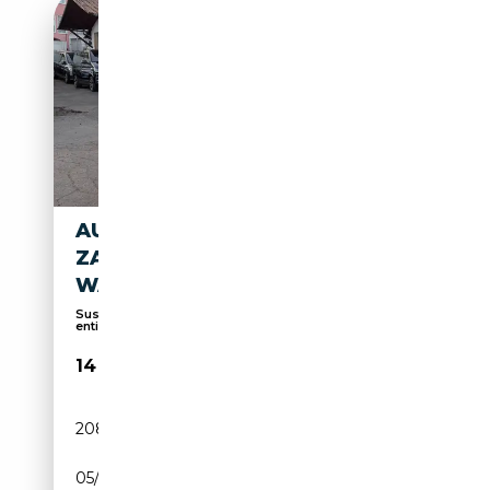
AUDI A4 LIM. SPORT/
ZAHNRIEMEN +
WASSERPUMPE NEU
Suspension sport, Écran multifonction
entièrement ...
14 890€
208 000 km
Diesel
05/2016
190 CH (140 kW)