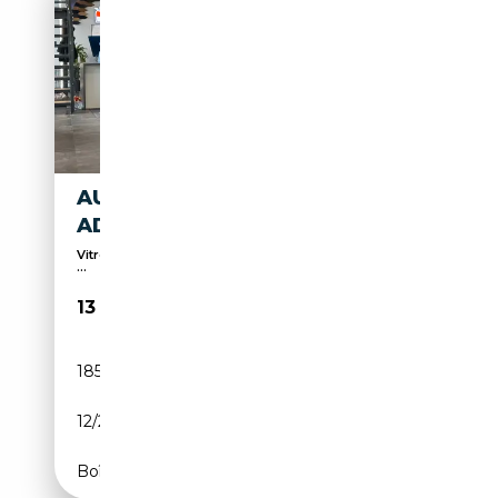
AUDI A4 AVANT 30 TDI
ADVANCED *LED*NAVI*
Vitres teintées, Éclairage d'ambiance, Système de
...
13 799€
185 516 km
Diesel
12/2021
136 CH (100 kW)
Boîte automatique