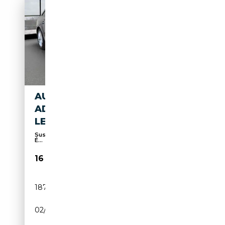
AUDI A4 AVANT 40 TDI
ADVANCED
LED*SPORTSITZ*AHK
Suspension sport, Sièges sport, Vitres teintées,
É...
16 400€
187 000 km
Diesel
02/2022
204 CH (150 kW)