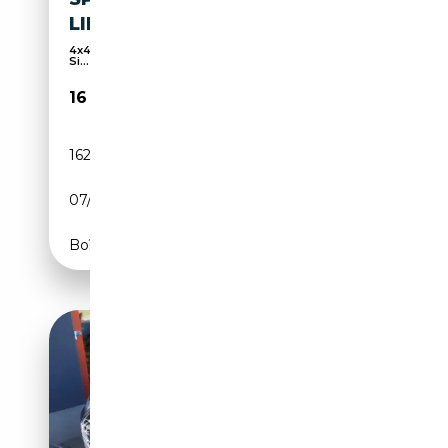
LINE*MATRIX*AHK
4x4, Écran multifonction entièrement numérique,
Si...
16 030€
162 975 km
Diesel
07/2018
218 CH (160 kW)
Boîte automatique