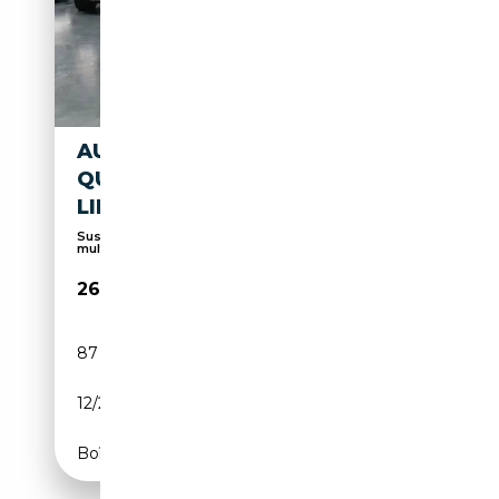
AUDI A4 LIM. 40 TDI
QUATTRO S
LINE*MATRIX*GARANTIE*
Suspension sport, 4x4, Pack Sport, Écran
multifonc...
26 780€
87 155 km
Diesel
12/2022
204 CH (150 kW)
Boîte automatique