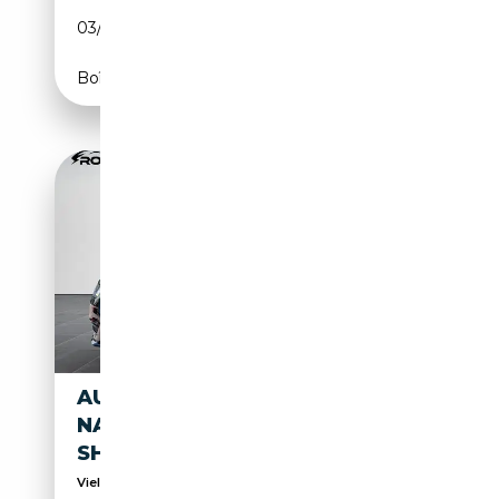
03/2017
272 CH (200 kW)
Boîte automatique
AUDI A4 AVANT QUATTRO
NAVI*KLIMA*PDC*XENON*LED*
SHZ*
Viel Auto für Wenig Geld / wir sind immer für sie ...