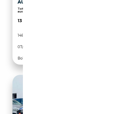
AUDI A4 AVANT AMBIENTE
Toit panoramique, Bluetooth, Chauffage
auxiliaire,...
13 999€
148 000 km
Diesel
07/2015
204 CH (150 kW)
Boîte automatique