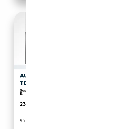
AUDI A4 LIMOUSINE S LINE 35
TDI S TRONIC NAVI PDC SHZ
Suspension sport, Pack Sport, Sièges sport, MP3,
É...
23 980€
94 438 km
Diesel