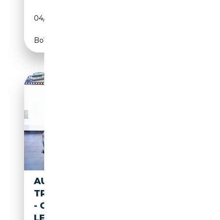
04/2023
204 CH (150 kW)
Boîte automatique
AUDI A4 30 TDI AVANT S-
TRONIC BUSINESS ADVANCED
- CERCHI 18"/FULL
LED/ADAS/BAULE ELETTRICO