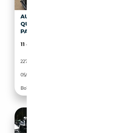
AUDI A4 AVANT 3.0 TDI
QUATTRO S-OPTIK
PANO/B&O/BT/AHK
11 450€
227 000 km
Diesel
05/2013
245 CH (180 kW)
Boîte automatique