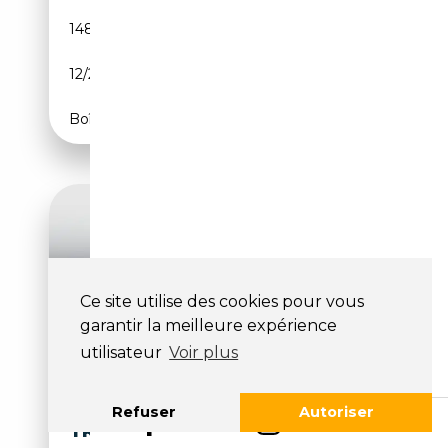
148 059 km
Diesel
12/2014
136 CH (100 kW)
Boîte manuelle
Ce site utilise des cookies pour vous
garantir la meilleure expérience
utilisateur
Voir plus
AUDI A4 AVANT 35 TDI S
Refuser
Autoriser
TRONIC S LINE LED NAVI LM18