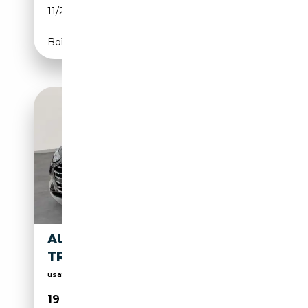
11/2023
163 CH (120 kW)
Boîte automatique
AUDI A4 35 TDI 163 CV S
TRONIC ADVANCED
usato garantito e certificato
19 500€