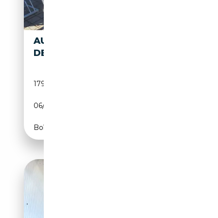
AUDI A4
12 890€
DESIGN
179 573 km
Diesel
06/2016
150 CH (110 kW)
Boîte automatique