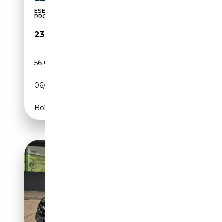
ESEGUITI TUTTI I TAGLIANDI AUDI - UNICO
PROPRIETAR...
23 750€
56 000 km
Diesel
06/2023
136 CH (100 kW)
Boîte automatique