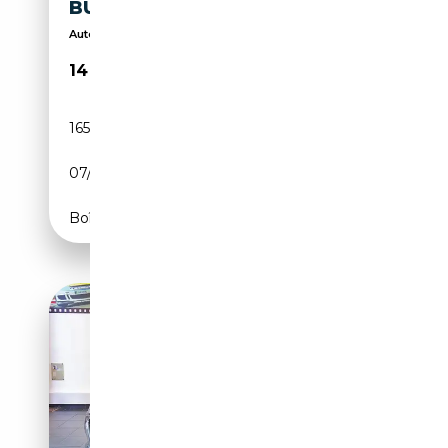
BUSINESS
Auto visibile in sede. Possibilità di finanziament...
14 900€
165 000 km
Diesel
07/2016
218 CH (160 kW)
Boîte automatique