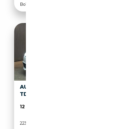
Boîte automatique
AUDI A4 QUATTRO SPORT 3.0
TDI
12 999€
223 500 km
Diesel