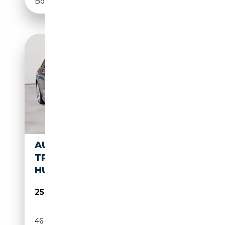
Boîte automatique
AUDI A4 A4 AVANT 40 TDI S
TRONIC S LINE MATRIX AHK
HUD
25 090€
46 861 km
Diesel