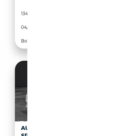
134 670 km
Diesel
04/2022
163 CH (120 kW)
Boîte automatique
AUDI A4 3.0 TDI AVANT
SPORT QUATTRO S-