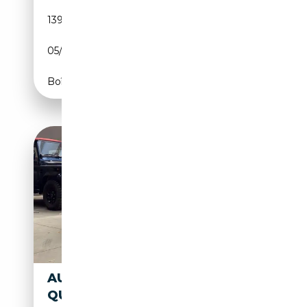
139 689 km
Diesel
05/2017
150 CH (110 kW)
Boîte automatique
AUDI A4 AVANT 3.0 TDI
QUATTRO S TRONIC