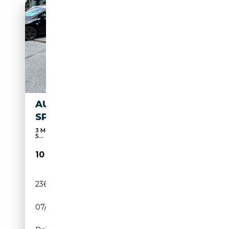
AUDI A4 AVANT 2,0 TDI AUT
SPORT
3 Monate Aktion bei Finanzierung Fixzins nur für
5...
10 990€
236 948 km
Diesel
07/2016
150 CH (110 kW)