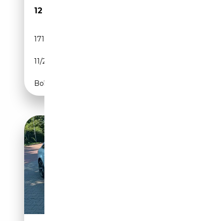
12 990€
171 400 km
Diesel
11/2014
245 CH (180 kW)
Boîte manuelle