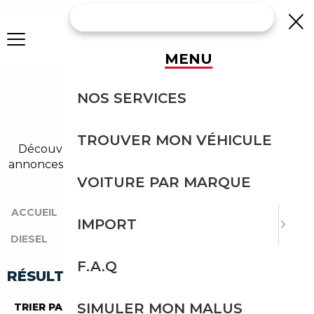
MENU
AUDI A4 DIESEL
NOS SERVICES
OCCASION
TROUVER MON VÉHICULE
Découvrez un large choix de audi diesel dans nos
annonces de a4. Un import sans effort avec Courtage
Auto.
VOITURE PAR MARQUE
ACCUEIL
|
TOUTES LES MARQUES
|
AUDI
|
A4
|
IMPORT
DIESEL
F.A.Q
RÉSULTATS DE VOTRE RECHERCHE
SIMULER MON MALUS
TRIER PAR