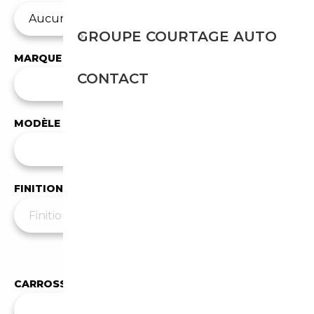
GROUPE COURTAGE AUTO
MARQUE
CONTACT
✕
Audi
MODÈLE
Tous les modèles
FINITION
Moins de filtres
▲
CARROSSERIE
Toutes les carrosseries