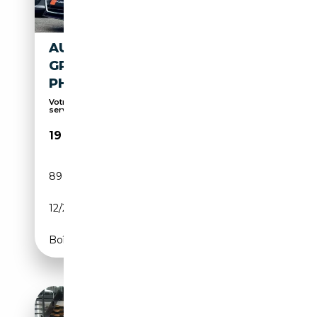
AUDI A4 AVANT 30 TDI AUTO
GPS COCKPIT CARPLAY
PHARES LED CUIR
Votre concessionnaire en occasion! À votre
service...
19 990€
89 507 km
Diesel
12/2021
136 CH (100 kW)
Boîte automatique