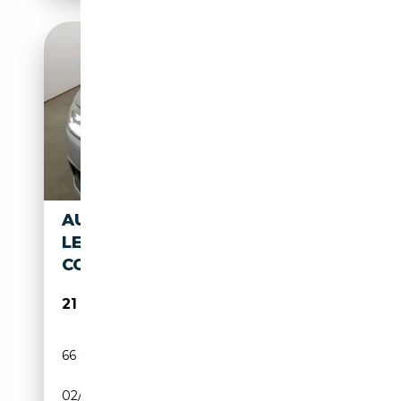
AUDI A4 LIM. 30 TDI
LED*NAVITOUCH*DAB*PDC*A
CC*1HAND
21 950€
66 600 km
Diesel
02/2023
136 CH (100 kW)