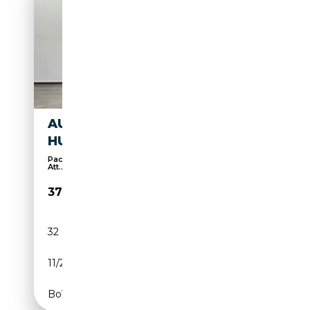
AUDI A6 50 E S LINE MATRIX
HUD B&O 360" AHK 19" FACE
Pack Sport, 360° caméra, Affichage tête haute,
Att...
37 490€
32 093 km
Électrique/Essence
11/2023
299 CH (220 kW)
Boîte automatique