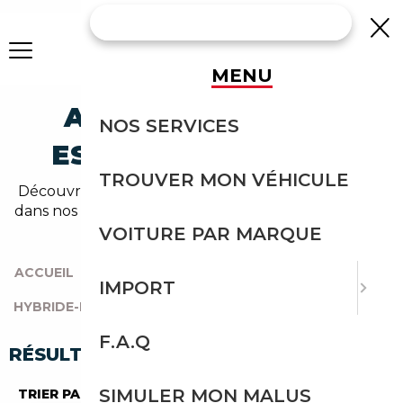
MENU
AUDI A6 HYBRIDE-
NOS SERVICES
ESSENCE OCCASION
TROUVER MON VÉHICULE
Découvrez un large choix de audi hybride-essence
dans nos annonces de a6. Un import sans effort avec
Courtage Auto.
VOITURE PAR MARQUE
ACCUEIL
|
TOUTES LES MARQUES
|
AUDI
|
A6
|
IMPORT
HYBRIDE-ESSENCE
F.A.Q
RÉSULTATS DE VOTRE RECHERCHE
SIMULER MON MALUS
TRIER PAR