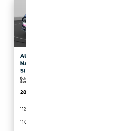
AUDI A6 55 TFSI E SPORT
NAVI AHK MATRIX-LED
SITZHEIZUNG
Éclairage d'ambiance, Suspension sport, Pack
Sport...
28 900€
112 330 km
Électrique/Essence
11/2022
367 CH (270 kW)