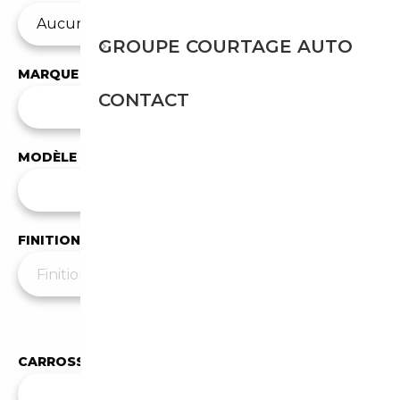
GROUPE COURTAGE AUTO
MARQUE
CONTACT
✕
Audi
MODÈLE
Tous les modèles
FINITION
Moins de filtres
▲
CARROSSERIE
Toutes les carrosseries