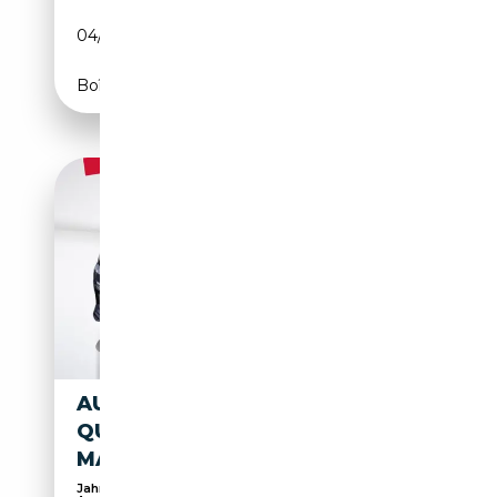
04/2021
252 CH (185 kW)
Boîte automatique
AUDI A6 AVANT 55 TFSI E
QUATTRO SPORT S LINE HD
MATRIX 20Z
Jahresendspurt!!! Finanzierung Leasing Garantie