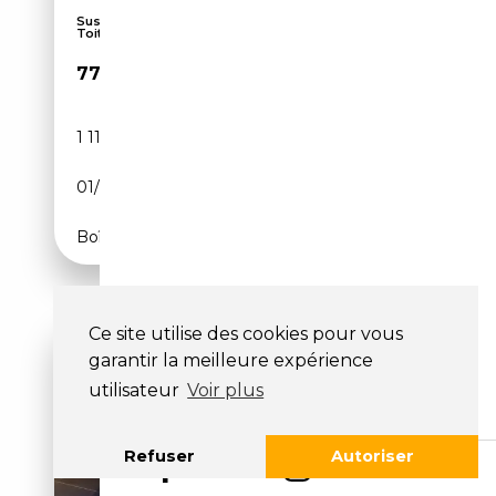
Suspension pneumatique, Affichage tête haute,
Toit...
77 900€
1 119 km
Électrique/Essence
01/2026
367 CH (270 kW)
Boîte automatique
Ce site utilise des cookies pour vous
garantir la meilleure expérience
utilisateur
Voir plus
Refuser
Autoriser