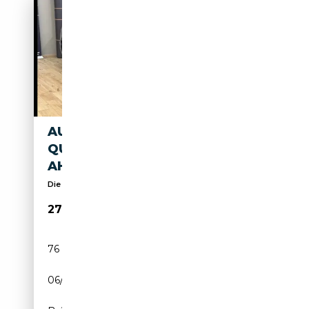
AUDI A6 AVANT 50 TFSI E
QU.SPORT
AHK/TEILLEDER/LED/19 SPOR
Die Nr.1 im Nordwesten
27 900€
76 600 km
Électrique/Essence
06/2021
265 CH (195 kW)