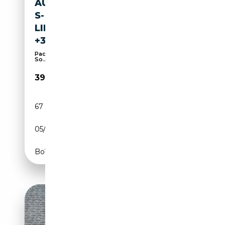
AUDI A6 AVANT 55 TFSI E QU.
S-
LINE+MATRIX+AHK+PANO+20''
+36
Pack Sport, Éclairage d'ambiance, Sièges sport,
So...
39 880€
67 817 km
Électrique/Essence
05/2023
367 CH (270 kW)
Boîte automatique