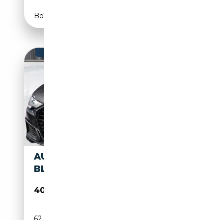
Boîte automatique
AUDI A6 50 TFSIE S EDITION
BLACKPACK / 3X S LINE / HIFI /
40 900€
62 824 km
Électrique/Essence