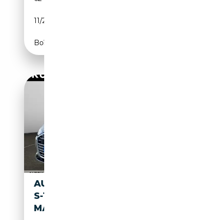
11/2022
299 CH (220 kW)
Boîte automatique
AUDI A6 LIMOUSINE 50 TFSIE
S-TRONIC QUATTRO
MATRIX*Q*APP*A