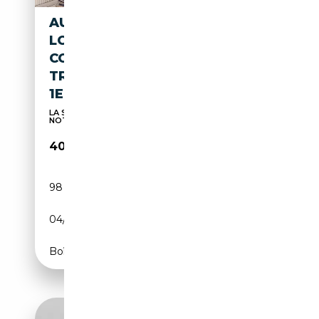
AUDI A6 PHEV 55 TFSI E *
LOOK S6 - S LINE * QUATTRO
COMPETITION SPORT S
TRONIC * GARANTIE 12 MOIS *
1ER PROP *
LA SATISFACTION DE NOS CLIENTS TELLE EST
NOTRE DEV...
40 990€
98 845 km
Électrique/Essence
04/2021
265 CH (195 kW)
Boîte automatique