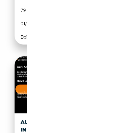
79 989 km
Électrique/Essence
01/2024
367 CH (270 kW)
Boîte automatique
AUDI A6 50 TFSI E QU. NAVI,
INTERFACE