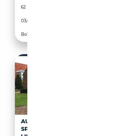
62 844 km
Électrique/Essence
03/2023
265 CH (195 kW)
Boîte automatique
AUDI A6 LIMOUSINE 45 TFSI
SPORT PRO LINE S AUT. | 3X S-