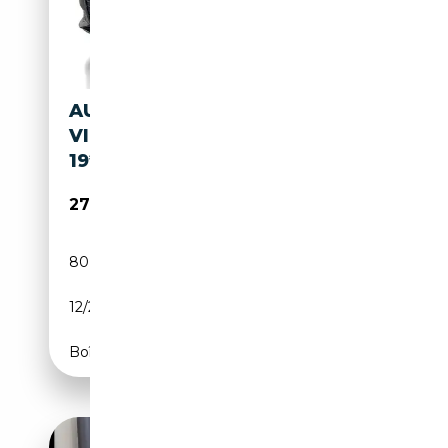
AUDI A6 50QUATTRO SPORT
VIRTUAL*ACC*AHK*B&O*HUD*
19*DA
27 950€
80 600 km
Électrique/Essence
12/2022
299 CH (220 kW)
Boîte automatique