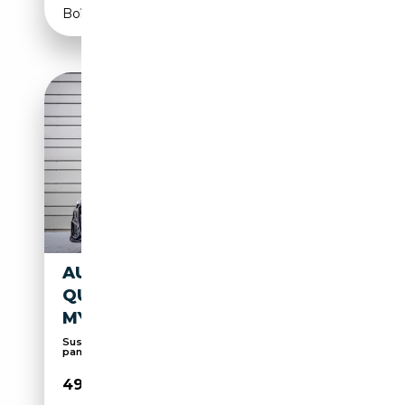
Boîte automatique
AUDI A6 AVANT 55 TFSI E
QUATTRO COMPETITION
MY24 - RS-SEAT
Suspension sport, Sièges sport, Toit
panoramique, ...
49 500€