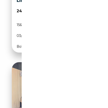
LIN
24 945€
156 393 km
Électrique/Essence
03/2019
245 CH (180 kW)
Boîte automatique