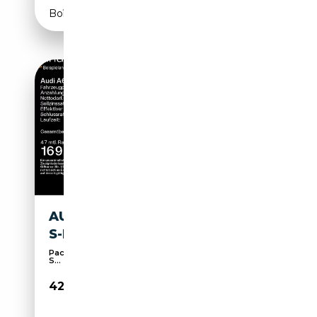
Boîte automatique
AUDI A6 50 TFSIE QUATTRO
S-LINE*NAVI-PLUS*LED*A
Pack Sport, Sièges sport, Attache remorque, 4x4,
S...
42 899€