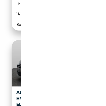
16 600 km
Électrique/Essence
11/2025
299 CH (220 kW)
Boîte automatique
AUDI A6 AVANT 2.0 TFSI E-
HYBRID QUATTRO 270 KW
EDITION ONE