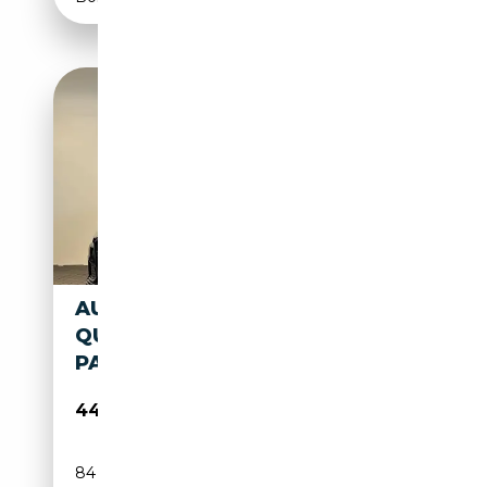
AUDI A6 LIMOUSINE 55 TFSI E
QUATTRO COMP
PANO|HUD|MEMORY|B
44 890€
84 159 km
Électrique/Essence