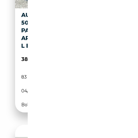
AUDI A6 AVANT PHEV
50TFSIE QUATTRO SPORT
PANO/MATRIX/CAMERA/ACC/C
ARPLAY/MEMORY/KEYLESS/AL
L BLACK
38 490€
83 000 km
Électrique/Essence
04/2022
265 CH (195 kW)
Boîte automatique