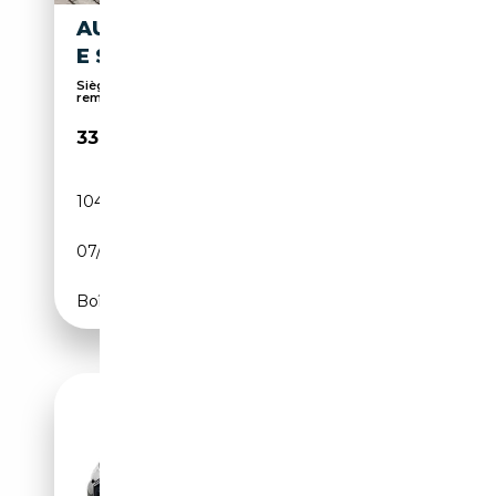
AUDI A6 AVANT PHEV 55 TFSI
E S LINE QUATTRO
Sièges sport, Suspension sport, 4x4, Attache
remor...
33 450€
104 990 km
Électrique/Essence
07/2021
367 CH (270 kW)
Boîte automatique