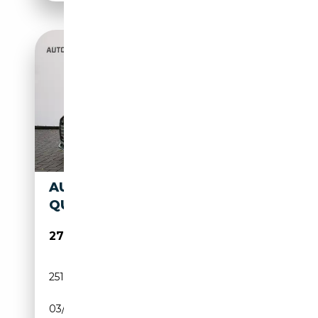
AUDI A6 AVANT 55 TFSI E
QUATTRO COMPETITION
27 950€
251 267 km
Électrique/Essence
03/2021
367 CH (270 kW)