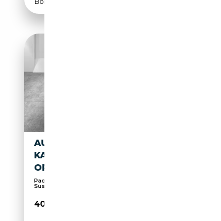
Boîte automatique
AUDI A6 LIM. SPORT ACC
KAMERA PARKASSIST SITZH
OPTIK SC...
Pack Sport, Sièges sport, 360° caméra,
Suspension ...
40 860€