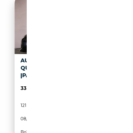
AUDI A6 LIMOUSINE 50 TFSIE
QUATTRO COMPETITION
|PANO|RSZET
33 850€
121 500 km
Électrique/Essence
08/2020
CH
Boîte automatique