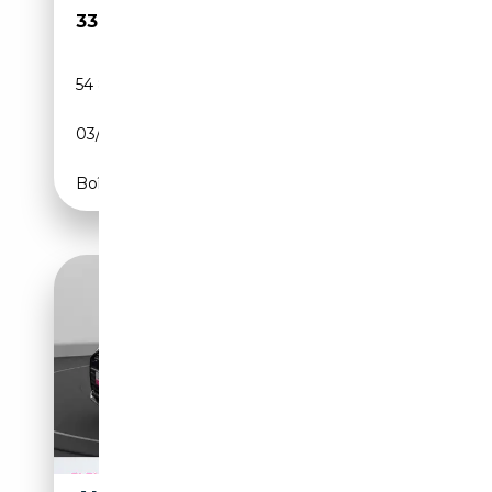
33 160€
54 800 km
Électrique/Essence
03/2023
265 CH (195 kW)
Boîte automatique