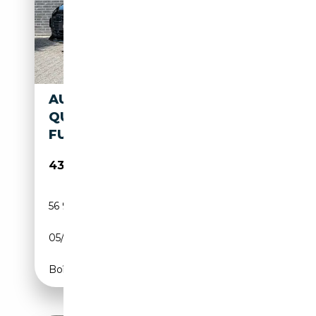
AUDI A6 AVANT 50 TFSI E
QUATTRO S LINE
FULLBLACK|21INCH|29
43 995€
56 948 km
Électrique/Essence
05/2023
299 CH (220 kW)
Boîte automatique