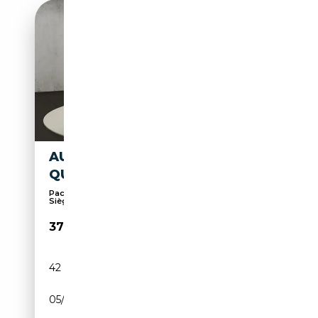
AUDI A6 S LINE 50 TFSI E
QUATTRO 220(299) KW(PS
Pack Sport, Attache remorque, Sièges sport,
Sièges...
37 600€
42 537 km
Électrique/Essence
05/2023
299 CH (220 kW)