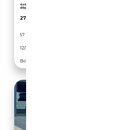
4x4, Soundsystem, Airbag passager, Kit de
dépannag...
27 888€
57 000 km
Électrique/Essence
12/2022
299 CH (220 kW)
Boîte automatique