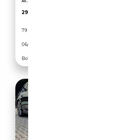
An...
29 975€
79 650 km
Électrique/Essence
06/2021
367 CH (270 kW)
Boîte automatique