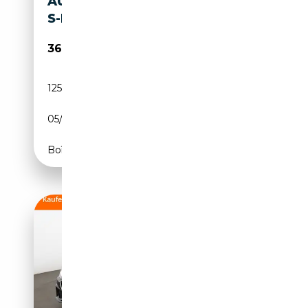
AUDI A7 SPORTBACK 40 TDI
S-LINE QUATTRO*PANO*CAM*
36 750€
125 000 km
Diesel
05/2023
204 CH (150 kW)
Boîte automatique