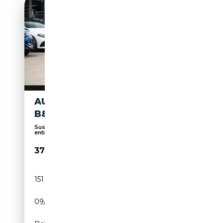
AUDI A7 50 TDI S-LINE MATRIX
B&O 360° HUD STHZG LUFT
Suspension pneumatique, Écran multifonction
entièr...
37 285€
151 000 km
Diesel
09/2019
286 CH (210 kW)