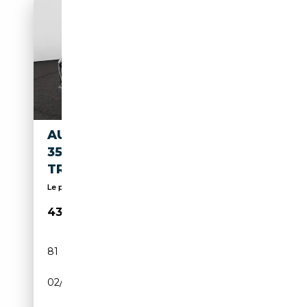
AUDI A7 AUDI A7 SPORTBACK
35 TDI 120(163) KW(CH) S
TRONIC
Le plus grand choix dans la région!!
43 950€
81 621 km
Diesel
02/2023
163 CH (120 kW)