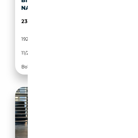
BIT COMPETITION PANO
NARDO TOP
23 999€
192 399 km
Diesel
11/2016
326 CH (240 kW)
Boîte automatique