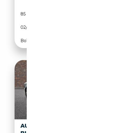
85 000 km
Diesel
02/2015
218 CH (160 kW)
Boîte automatique
AUDI A7 SPORTBACK 3.0 TDI