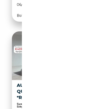
06/2021
286 CH (210 kW)
Boîte automatique
AUDI A7 50 BASIS TDI
QUATTRO S-LINE
*RFK*22ZOLL*LASER*TOTW
Suspension sport, Phares laser, Sièges sport,
Sièg...