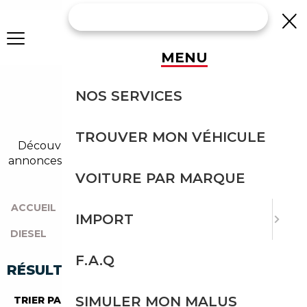
MENU
AUDI A7 DIESEL
NOS SERVICES
OCCASION
TROUVER MON VÉHICULE
Découvrez un large choix de audi diesel dans nos
annonces de a7. Un import sans effort avec Courtage
Auto.
VOITURE PAR MARQUE
ACCUEIL
|
TOUTES LES MARQUES
|
AUDI
|
A7
|
IMPORT
DIESEL
F.A.Q
RÉSULTATS DE VOTRE RECHERCHE
SIMULER MON MALUS
TRIER PAR