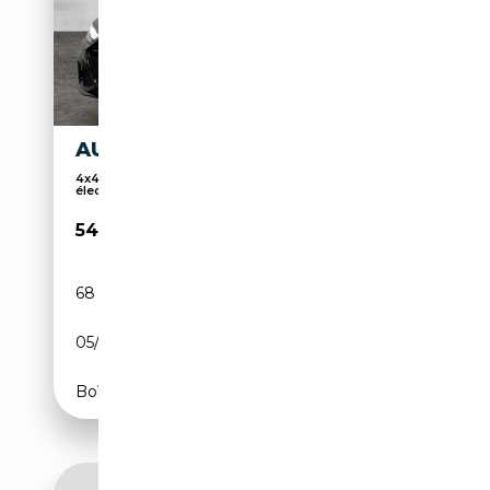
AUDI A7 40 TDI QUATTRO
4x4, Sièges sport, Pack Sport, Hayon arrière
élect...
54 900€
68 543 km
Diesel
05/2021
204 CH (150 kW)
Boîte automatique