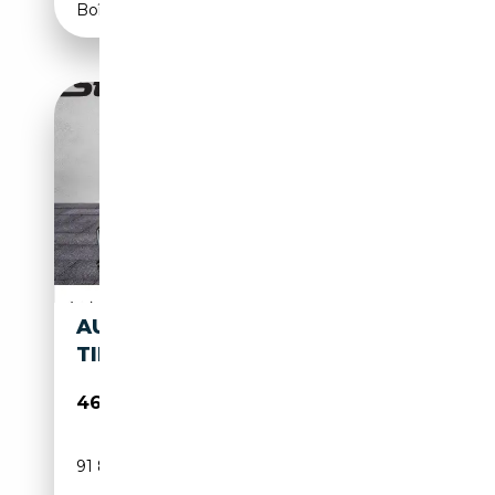
Boîte automatique
AUDI A7 3.0 V6 TDI
TIPTRONIC QUATTRO S-LINE
46 990€
91 878 km
Diesel