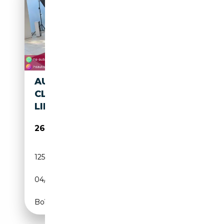
AUDI A7 SPORTBACK 3.0 TDI
CLEAN DIESEL QUATTRO S-
LINE
26 900€
125 122 km
Diesel
04/2017
272 CH (200 kW)
Boîte automatique