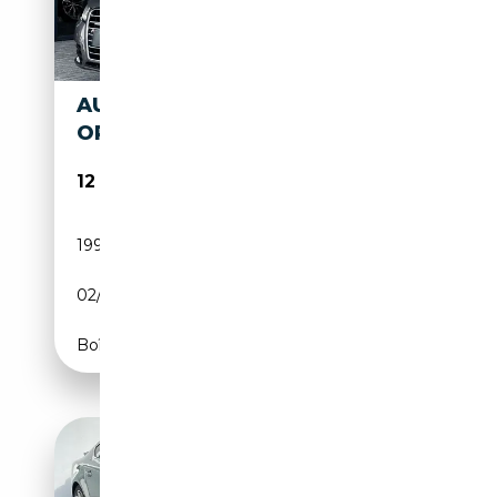
AUDI A7 3.0 TDI Q. PRO LINE -
ORG. NL. - WEGKL. TREKH.
12 450€
199 039 km
Diesel
02/2012
245 CH (180 kW)
Boîte automatique