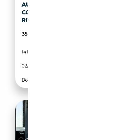
AUDI A7 3.0 TDI
COMPETITIONQUATTRO/MAT
RIX/BOSE/HEAD-UP/EHK
35 990€
141 000 km
Diesel
02/2017
326 CH (240 kW)
Boîte automatique