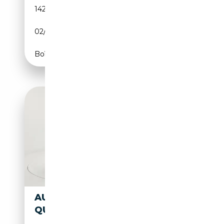
142 100 km
Diesel
02/2022
204 CH (150 kW)
Boîte automatique
AUDI A7 SPORTBACK 3.0BITDI
QUATTRO TIPTRONIC