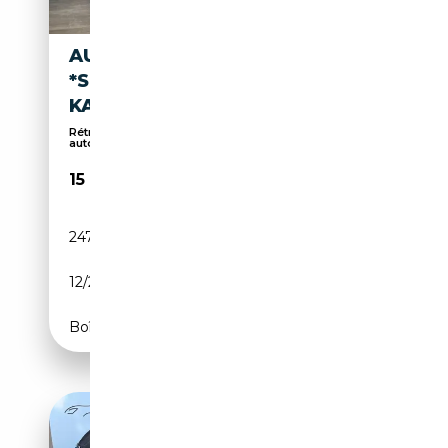
AUDI A7 3.0 TDI QUATTRO
*SLINE*AHK*BOSE*MASSAGE*
KAMER
Rétroviseurs latéraux électriques, Start/Stop
auto...
15 899€
247 900 km
Diesel
12/2013
313 CH (230 kW)
Boîte automatique