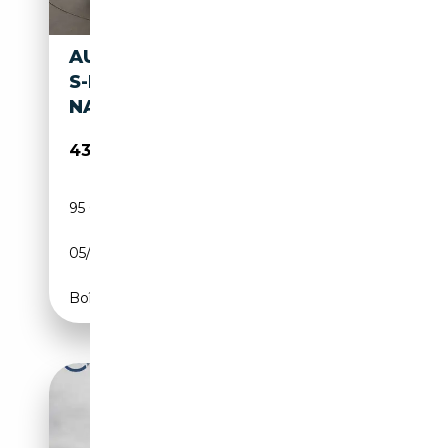
AUDI A7 SB 50 TDI QUATTRO
S-LINE AUT LASER 360-CAM
NAV
43 390€
95 000 km
Diesel
05/2018
286 CH (210 kW)
Boîte automatique