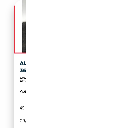
AUDI A7 40 TDI QU S TR.
360°K NAVI HUD
4x4, Pack Sport, 360° caméra, Sièges sport,
Affich...
43 990€
45 000 km
Diesel
09/2022
204 CH (150 kW)