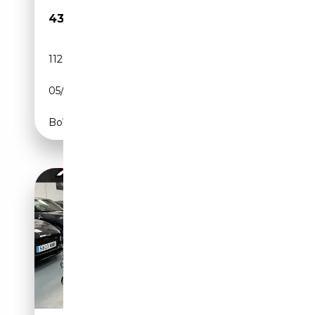
43 990€
112 912 km
Diesel
05/2018
286 CH (210 kW)
Boîte automatique