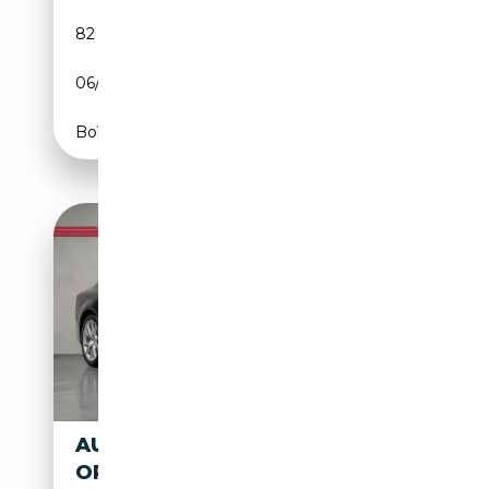
82 468 km
Diesel
06/2020
204 CH (150 kW)
Boîte automatique
AUDI A7 A7 3.0 TDI V6 FULL
OPTION/12 MOIS GARANTIE