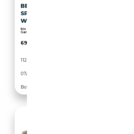
BENTLEY CONTINENTAL
SPEED 1. HAND MOTOR NEU
W12 DE
bis zu 15 Jahre oder 250.000km Toyota Relax
Garant...
69 950€
112 800 km
Essence
07/2010
610 CH (449 kW)
Boîte automatique