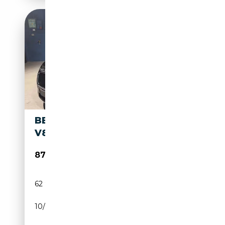
BENTLEY CONTINENTAL GTC
V8 CONVERTIBILE
87 900€
62 992 km
Essence
10/2015
507 CH (373 kW)