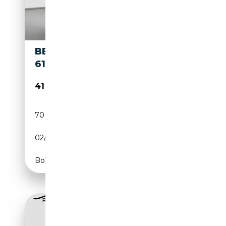
BENTLEY CONTINENTAL W12 -
610 PS - LPG - 70690 KM
41 990€
70 690 km
Essence
02/2010
610 CH (449 kW)
Boîte automatique