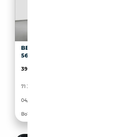
BENTLEY CONTINENTAL W12 -
560 PS - ALLRAD - 71.390 KM
39 990€
71 390 km
Essence
04/2008
560 CH (412 kW)
Boîte automatique