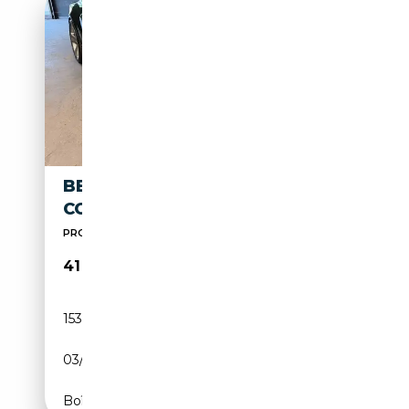
BENTLEY CONTINENTAL
CONTINENTAL GT I GT 6.0
PRONTA CONSEGNA!!!
41 000€
153 807 km
Essence
03/2004
559 CH (411 kW)
Boîte automatique