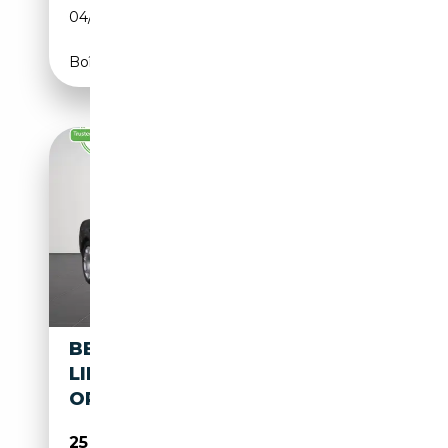
04/2012
575 CH (423 kW)
Boîte automatique
BENTLEY CONTINENTAL
LIMOUSINE*FULL
OPTION*CARNET OK*
25 000€