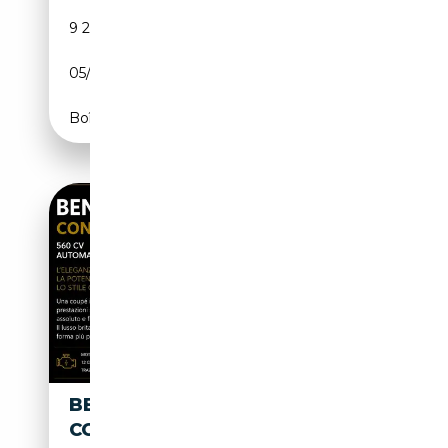
9 200 km
Essence
05/2024
549 CH (404 kW)
Boîte automatique
BENTLEY CONTINENTAL
CONTINENTAL GT