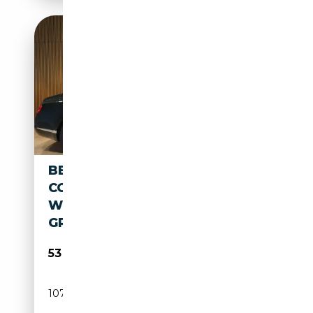
BENTLEY CONTINENTAL
CONTINENTAL GT 6.0
W12*BRD FZG*BRITISH
GREEN*21"*
53 941€
107 000 km
Essence