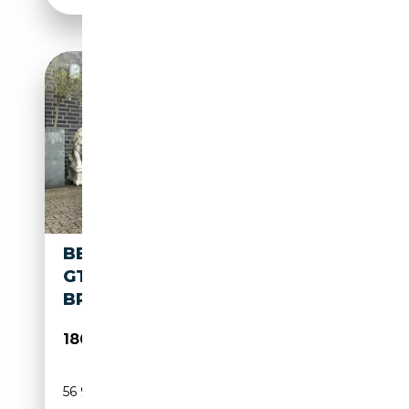
BENTLEY CONTINENTAL NEW
GT SPEED*HUD*CERAMIC
BREMSANLAGE*360
186 700€
56 900 km
Essence