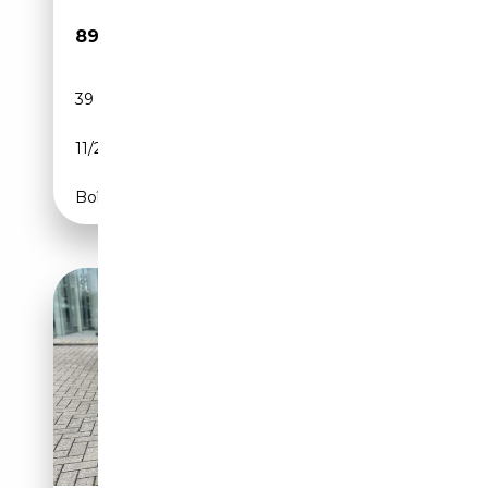
89 900€
39 620 km
Essence
11/2015
635 CH (467 kW)
Boîte automatique