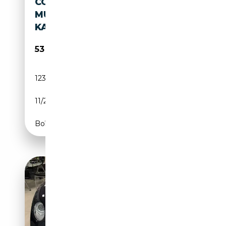
CONTINENTAL GT V8
MULLINER CARBON DIAMOND
KAMERA
53 999€
123 000 km
Essence
11/2013
507 CH (373 kW)
Boîte automatique