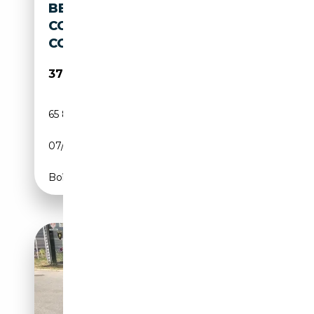
BENTLEY CONTINENTAL
CONTINENTAL 6.0I W12 GT
COUPE 2ÈME MAIN
37 990€
65 850 km
Essence
07/2006
559 CH (411 kW)
Boîte automatique