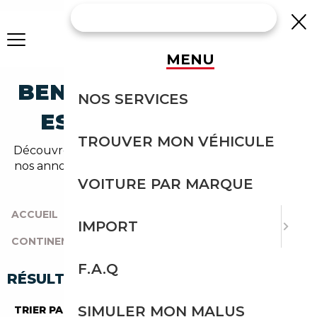
MENU
BENTLEY CONTINENTAL
NOS SERVICES
ESSENCE OCCASION
TROUVER MON VÉHICULE
Découvrez un large choix de bentley essence dans
nos annonces de continental. Un import sans effort
avec Courtage Auto.
VOITURE PAR MARQUE
ACCUEIL
|
TOUTES LES MARQUES
|
BENTLEY
|
IMPORT
CONTINENTAL
|
ESSENCE
F.A.Q
RÉSULTATS DE VOTRE RECHERCHE
SIMULER MON MALUS
TRIER PAR