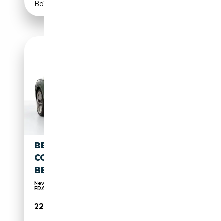
Boîte automatique
BENTLEY CONTINENTAL NEW
CONTINENTAL GT S V8 VON
BENTLEY FRANKFURT
New Continental GT S V8 von BENTLEY
FRANKFURT
228 888€