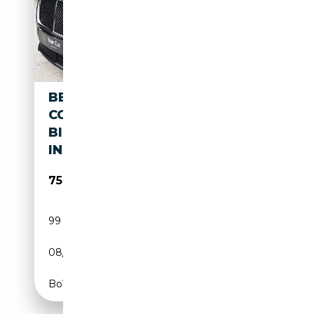
BENTLEY CONTINENTAL
CONTINENTAL GT 4.0
BITURBO V8 S MULLINER * 21
INCH * NAIM *
75 000€
99 899 km
Essence
08/2017
528 CH (388 kW)
Boîte automatique