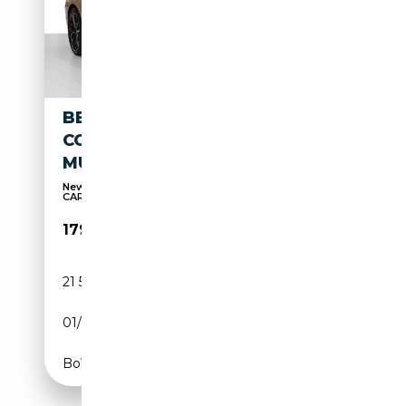
BENTLEY CONTINENTAL NEW
CONTINENTAL GT W12
MULLINER / BLACKLINE / CARB
New Continental GT W12 MULLINER / BLACKLINE /
CARB
179 900€
21 500 km
Essence
01/2020
635 CH (467 kW)
Boîte automatique