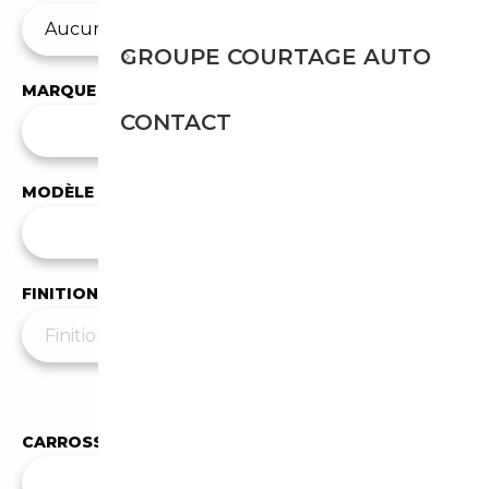
GROUPE COURTAGE AUTO
MARQUE
CONTACT
✕
Bentley
MODÈLE
Tous les modèles
FINITION
Moins de filtres
▲
CARROSSERIE
Toutes les carrosseries