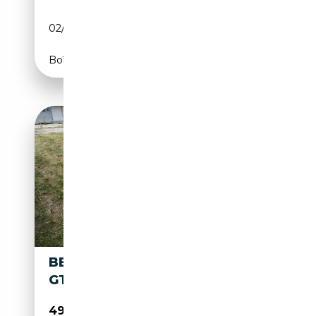
02/1996
362 CH (266 kW)
Boîte automatique
BENTLEY CONTINENTAL V8
GT
49 900€