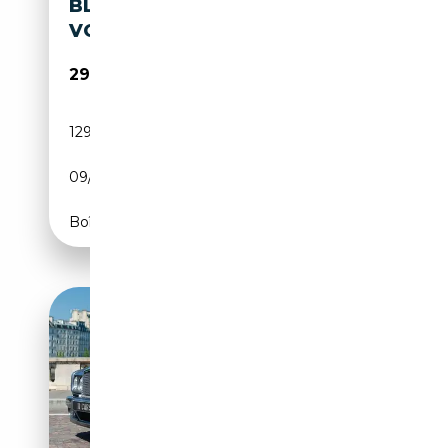
BLUETOOTH NAVI
VOLLLEDER KLIMA
29 999€
129 298 km
Essence
09/2004
560 CH (412 kW)
Boîte automatique