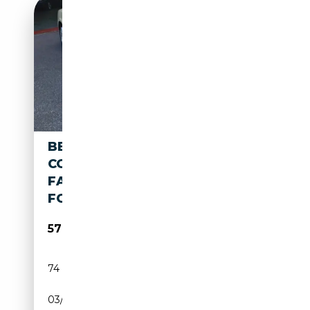
BENTLEY CONTINENTAL
CONTINENTAL GTC GTC
FAHRZEUG IST CREMEBEIGE
FOLIERT
57 980€
74 400 km
Essence
03/2008
559 CH (411 kW)