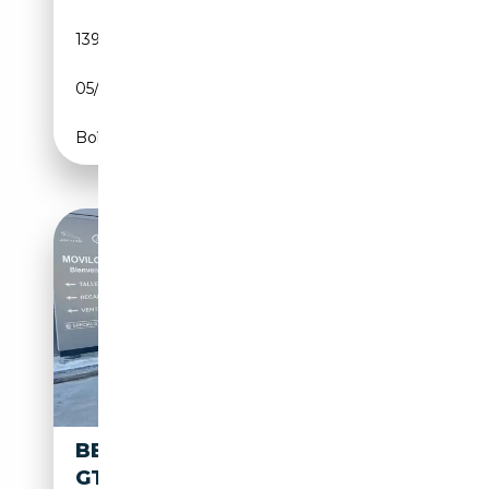
139 700 km
Essence
05/2018
635 CH (467 kW)
Boîte automatique
BENTLEY CONTINENTAL W12
GT SPEED 635