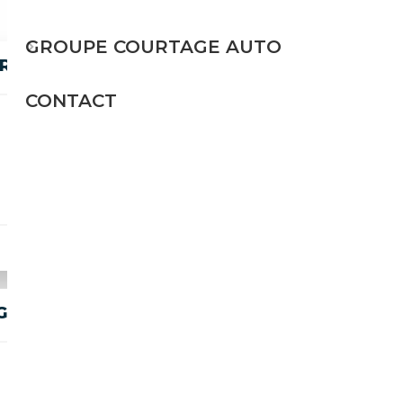
GROUPE COURTAGE AUTO
T 19' PARKING ASSISTANT
CONTACT
Electrique
163 CH (120 kW)
25 990€
 AUT. M SPORTPAKET PRO 19' AC
Electrique