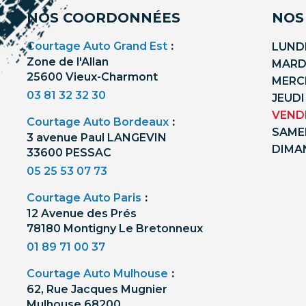
NOS COORDONNÉES
NOS
Courtage Auto Grand Est
:
LUNDI
Zone de l'Allan
MARDI
25600 Vieux-Charmont
MERCR
03 81 32 32 30
JEUDI
VENDR
Courtage Auto Bordeaux
:
SAMED
3 avenue Paul LANGEVIN
DIMA
33600 PESSAC
05 25 53 07 73
Courtage Auto Paris
:
12 Avenue des Prés
78180 Montigny Le Bretonneux
01 89 71 00 37
Courtage Auto Mulhouse
:
62, Rue Jacques Mugnier
Mulhouse 68200