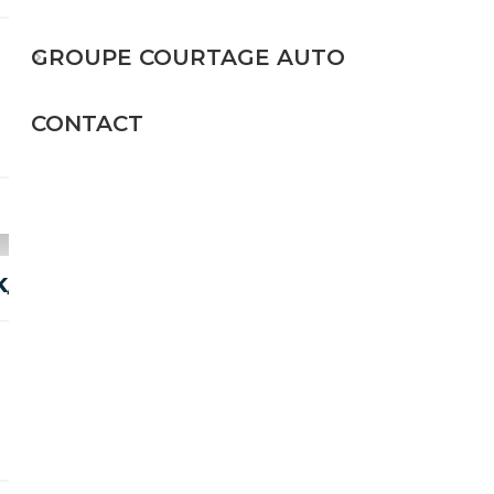
Essence
GROUPE COURTAGE AUTO
184 CH (135 kW)
CONTACT
19 990€
&K/4XSHZ/LHZ/CARPLAY/TOTW/R20
Essence
530 CH (390 kW)