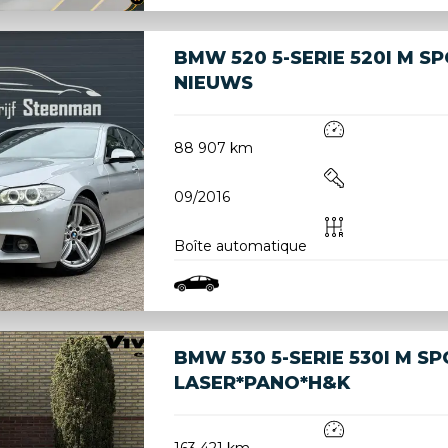
BMW 520 5-SERIE 520I M SP
NIEUWS
88 907 km
09/2016
Boîte automatique
BMW 530 5-SERIE 530I M S
LASER*PANO*H&K
163 421 km