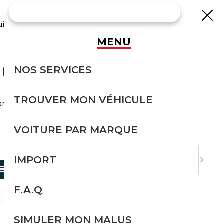
uisse
MENU
 OCCASION
NOS SERVICES
TROUVER MON VÉHICULE
ns effort avec Courtage Auto.
VOITURE PAR MARQUE
TRIER PAR
IMPORT
F.A.Q
D
SIMULER MON MALUS