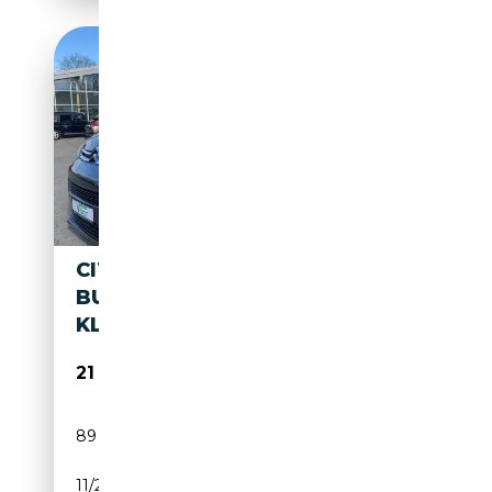
CITROEN SPACETOURER
BUSINESS M
KLIMA/NAVI/CARPLAY
21 990€
89 333 km
Diesel
11/2018
150 CH (110 kW)