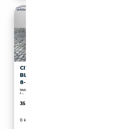
CITROEN SPACETOURER 2.2
BLUEHDI 180 AUTOM PLUS M
8-SITZER AHK KA LED L
Volant chauffant, Système de navigation, Attache
r...
35 970€
8 km
Diesel