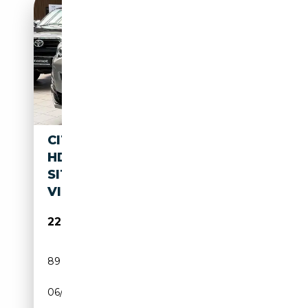
CITROEN SPACETOURER 2.0
HDI 8-
SITZER*1.HAND*DAB*AHK*NA
VI
22 950€
89 257 km
Diesel
06/2018
150 CH (110 kW)