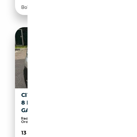
Boîte automatique
CITROEN SPACETOURER 1.6 -
8 POSTI - 12 MESI DI
GARANZIA
Radio, MP3, USB, Airbag passager, Alarme,
Ordinate...
13 900€