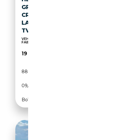
GRAND GPS / CLIM AUTO /
CRUISE / CAMERA / 2 PORTES
LATERALES / GARANTIE /
TVA*BTW
VEHICULE BELGE - PREMIER PROPRIÉTAIRE -
FAIBLE KM
19 900€
88 000 km
Diesel
09/2017
150 CH (110 kW)
Boîte manuelle