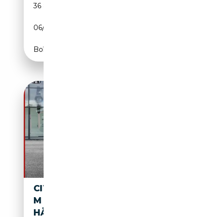
36 802 km
Diesel
06/2021
144 CH (106 kW)
Boîte automatique
CITROEN SPACETOURER FEEL
M 2.0 BHDI 150 °NUR AN
HÄNDLER!°