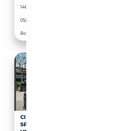
146 800 km
Diesel
05/2020
177 CH (130 kW)
Boîte automatique
CITROEN SPACETOURER C4
SPACETOURER FEEL NAVI. E-