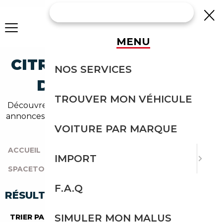
MENU
CITROEN SPACETOURER
NOS SERVICES
DIESEL OCCASION
TROUVER MON VÉHICULE
Découvrez un large choix de citroen diesel dans nos
annonces de spacetourer. Un import sans effort avec
Courtage Auto.
VOITURE PAR MARQUE
ACCUEIL
|
TOUTES LES MARQUES
|
CITROEN
|
IMPORT
SPACETOURER
|
DIESEL
F.A.Q
RÉSULTATS DE VOTRE RECHERCHE
SIMULER MON MALUS
TRIER PAR