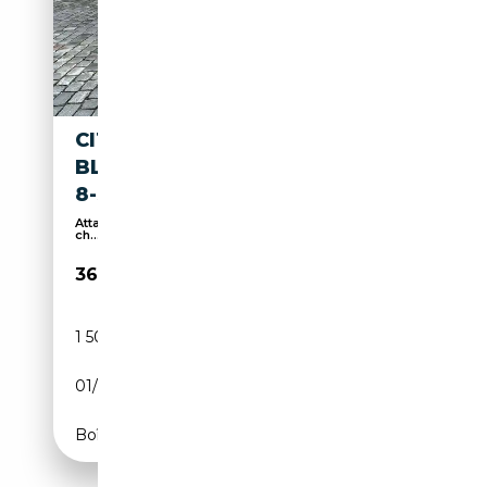
CITROEN SPACETOURER 2.2
BLUEHDI 180 AUTOM PLUS XL
8-SITZER AHK KA LED
Attache remorque, Système de navigation, Sièges
ch...
36 970€
1 500 km
Diesel
01/2026
179 CH (132 kW)
Boîte automatique