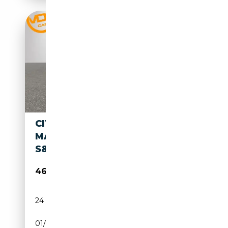
CITROEN SPACETOURER
MAAT XL 2.0 BLUEHDI 180
S&S EA
46 980€
24 796 km
Diesel
01/2025
177 CH (130 kW)