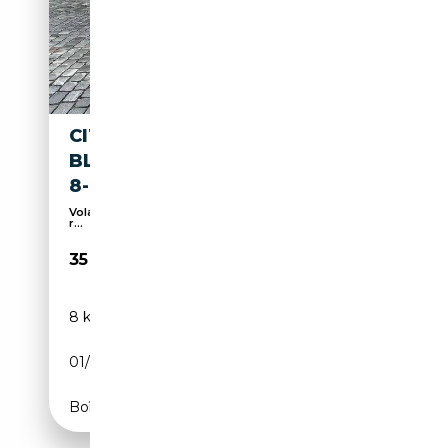
CITROEN SPACETOURER 2.2
BLUEHDI 180 AUTOM PLUS M
8-SITZER AHK KA LED L
Volant chauffant, Système de navigation, Attache
r...
35 970€
8 km
Diesel
01/2026
179 CH (132 kW)
Boîte automatique