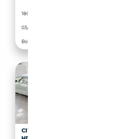
180 000 km
Diesel
03/2017
116 CH (85 kW)
Boîte manuelle
CITROEN SPACETOURER 2.0
HDI 150CV / 8 PLACES /