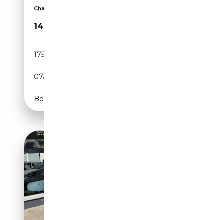
Chauffage auxiliaire, Jantes alliage, Caméra d'aid...
14 490€
175 550 km
Diesel
07/2018
150 CH (110 kW)
Boîte manuelle