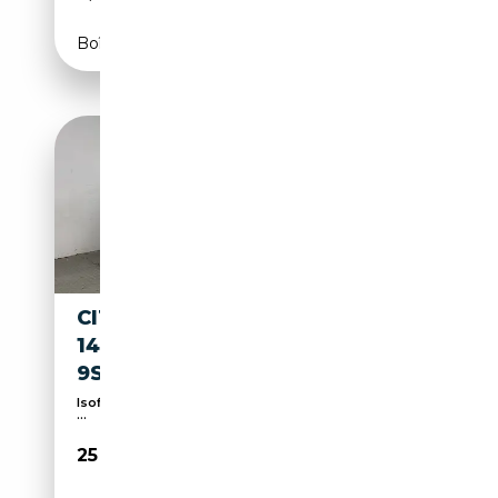
Boîte manuelle
CITROEN SPACETOURER M 2.0
145 EAT8 BUSINESS
9SITZ+AHK+
Isofix, Système de contrôle de la pression pneus,
...
25 400€