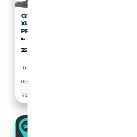
CITROEN SPACETOURER PLUS
XL 9S KLIMAP LED CARP PDC
PRIVG 132 KW (17...
Ihr EU-Neuwagen-Spezialist seit über 20 Jahren
35 422€
10 km
Diesel
02/2026
179 CH (132 kW)
Boîte automatique