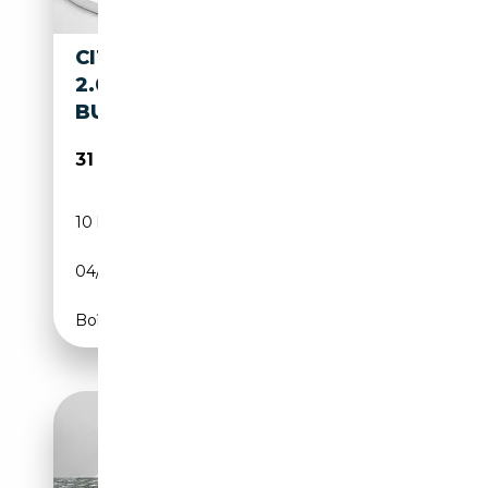
CITROEN SPACETOURER XL
2.0 BLUEHDI 180CV S&S
BUSINESS EAT8 9 POSTI
31 900€
10 km
Diesel
04/2026
179 CH (132 kW)
Boîte automatique