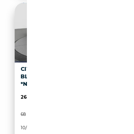
CITROEN SPACETOURER
BLUEHDI 145 2.0
*NAVI*CAM*SITZHZG*
26 790€
68 820 km
Diesel
10/2021
144 CH (106 kW)