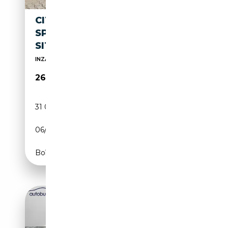
CITROEN SPACETOURER
SPACETOURER FEEL M *8-
SITZER*NAVI*
INZAHLUNGNAHME UND FINANZIERUNG MÖGLICH
26 990€
31 000 km
Diesel
06/2018
116 CH (85 kW)
Boîte manuelle