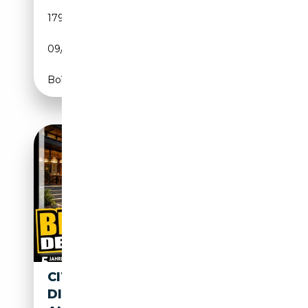
179 800 km
Diesel
09/2021
120 CH (88 kW)
Boîte manuelle
CITROEN SPACETOURER 2.2
DIESEL 180 PLUS XL