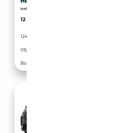
HECKKL. KEYLESS
Isofix, Vitres teintées, Airbags latéraux, Capteur...
12 990€
124 403 km
Diesel
09/2020
131 CH (96 kW)
Boîte manuelle