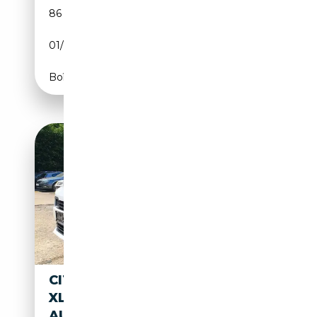
86 939 km
Diesel
01/2022
144 CH (106 kW)
Boîte automatique
CITROEN SPACETOURER PLUS
XL
AUTOMATIK*KAMERA*SCHIEN