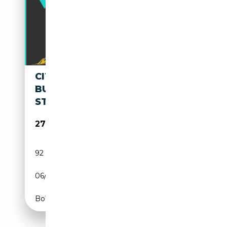
CITROEN SPACETOURER
BUSINESS LOUNGE M AHK
STANDHZ HUD
27 440€
92 521 km
Diesel
06/2018
179 CH (132 kW)
Boîte automatique