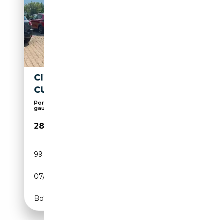
CITROEN SPACETOURER RIP
CURL M (L2)
Porte coulissante droite, Porte coulissante
gauche...
28 970€
99 000 km
Diesel
07/2020
177 CH (130 kW)
Boîte automatique