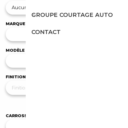
GROUPE COURTAGE AUTO
MARQUE
CONTACT
✕
Citroen
MODÈLE
Tous les modèles
FINITION
Moins de filtres
▲
CARROSSERIE
Toutes les carrosseries