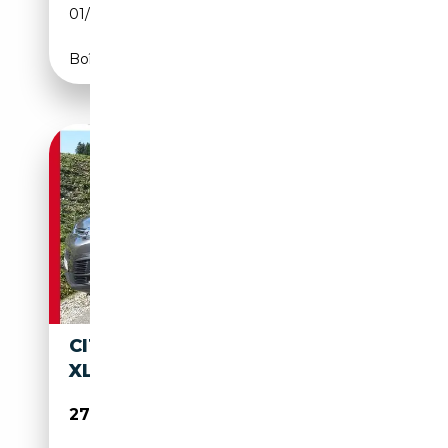
01/2026
179 CH (132 kW)
Boîte automatique
CITROEN SPACETOURER FEEL
XL BHDI 180 EAT8 MIT AHV!
27 490€