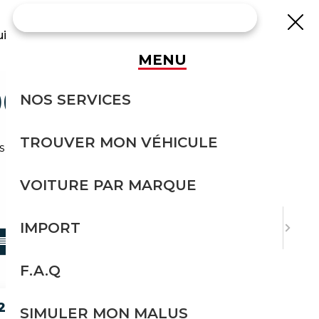
uisse
MENU
OCCASION
NOS SERVICES
TROUVER MON VÉHICULE
s effort avec Courtage Auto.
VOITURE PAR MARQUE
TRIER PAR
IMPORT
F.A.Q
204 VON 219
SIMULER MON MALUS