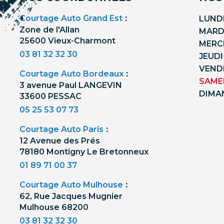
Courtage Auto Grand Est
:
LUNDI
Zone de l'Allan
MARDI
25600 Vieux-Charmont
MERCR
03 81 32 32 30
JEUDI
VENDR
Courtage Auto Bordeaux
:
SAMED
3 avenue Paul LANGEVIN
DIMA
33600 PESSAC
05 25 53 07 73
Courtage Auto Paris
:
12 Avenue des Prés
78180 Montigny Le Bretonneux
01 89 71 00 37
Courtage Auto Mulhouse
:
62, Rue Jacques Mugnier
Mulhouse 68200
03 81 32 32 30