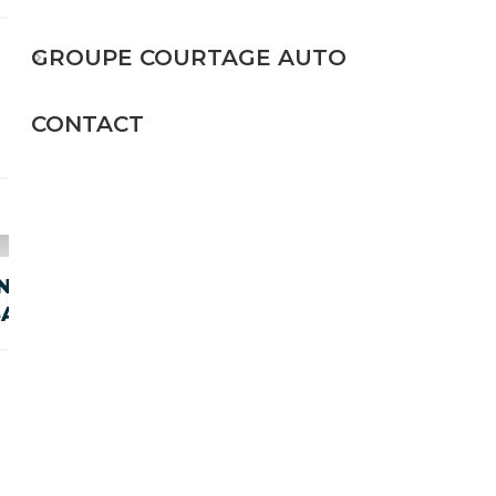
Essence
GROUPE COURTAGE AUTO
254 CH (187 kW)
CONTACT
135 900€
N
AGE/R21
Essence
600 CH (441 kW)