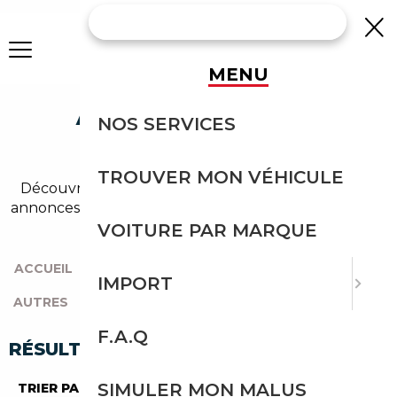
MENU
AUDI A5 AUTRES
NOS SERVICES
OCCASION
TROUVER MON VÉHICULE
Découvrez un large choix de audi autres dans nos
annonces de a5. Un import sans effort avec Courtage
Auto.
VOITURE PAR MARQUE
ACCUEIL
|
TOUTES LES MARQUES
|
AUDI
|
A5
|
IMPORT
AUTRES
F.A.Q
RÉSULTATS DE VOTRE RECHERCHE
SIMULER MON MALUS
TRIER PAR