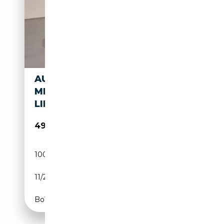
AUDI A5 COUPE' 40 TFSI
MHEV QUATTRO S TRONIC S-
LINE
49 900€
100 km
Électrique/Essence
11/2024
204 CH (150 kW)
Boîte automatique