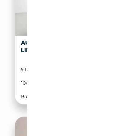
AUDI A5 A5
49 900€
LIMOUSINE
9 000 km
Diesel
10/2025
204 CH (150 kW)
Boîte automatique