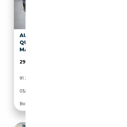
AUDI A5 A5 CABRIOLET TFSI
QUATTRO S LINE SPORT
MAGNETICR
29 970€
91 215 km
Essence
03/2019
245 CH (180 kW)
Boîte automatique