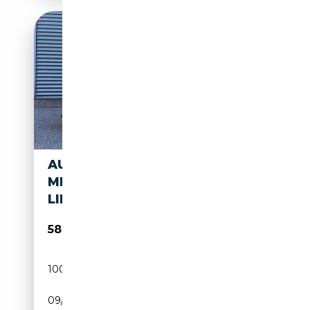
AUDI A5 SPORTBACK 40 TDI
MHEV S-TRONIC QUATTRO S-
LINE EDIT
58 500€
100 km
Électrique/Diesel
09/2025
204 CH (150 kW)