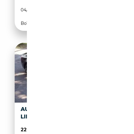
04/2010
190 CH (140 kW)
Boîte automatique
AUDI A5 (2) 2.0 TFSI 225 S
LINE QUATTRO S TRONIC
22 900€