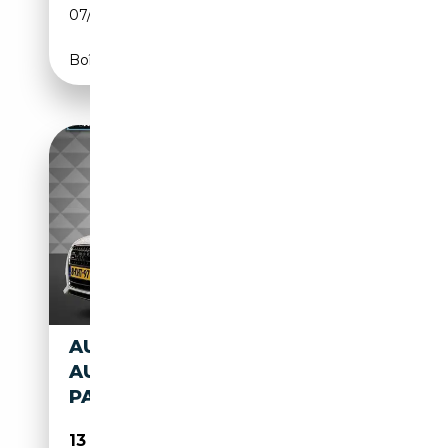
07/2011
239 CH (176 kW)
Boîte automatique
AUDI A5 COUPE S-LINE
AUTOMAAT 2X S-LINE 200 PK
PANORAMA VO
13 995€