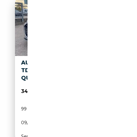
AUDI A5 SPORTBACK 40 2.0
TDI MHEV S LINE EDITION
QUATTRO 204CV S-TRONIC
34 900€
99 999 km
Électrique/Diesel
09/2021
204 CH (150 kW)
Semi-automatique