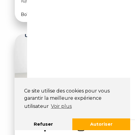
10/2025
204 CH (150 kW)
Boîte automatique
Ce site utilise des cookies pour vous
garantir la meilleure expérience
AUDI A5
61 026€
utilisateur
Voir plus
BERLINE
Refuser
Autoriser
6 000 km
Électrique/Essence