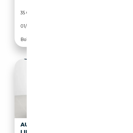
35 000 km
Essence
01/2014
CH
Boîte automatique
AUDI A5 A5
49 900€
LIMOUSINE