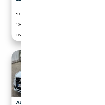
9 000 km
Diesel
10/2025
204 CH (150 kW)
Boîte automatique
AUDI A5 AUDI A5 2013 CABRIO