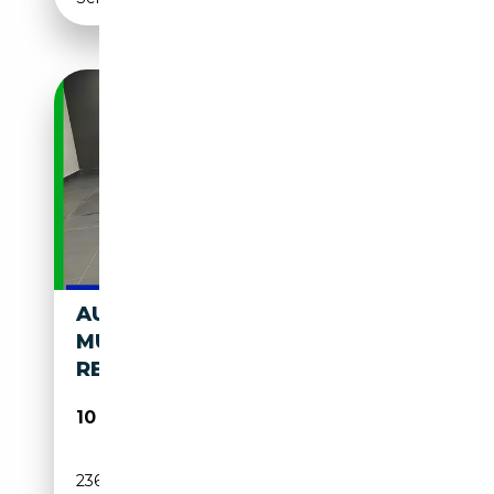
AUDI A5 2.7 V6 TDI
MULTITRONIC AMBITION
REPLICA RS5
10 900€
236 363 km
Diesel