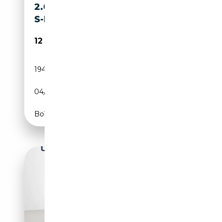
2.0 TDI 177 CV MULTITRONIC
S-L
12 800€
194 000 km
Diesel
04/2013
177 CH (130 kW)
Boîte automatique