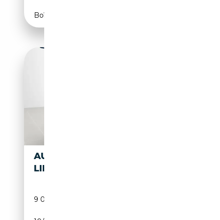
Boîte automatique
AUDI A5 A5
49 900€
LIMOUSINE
9 000 km
Diesel