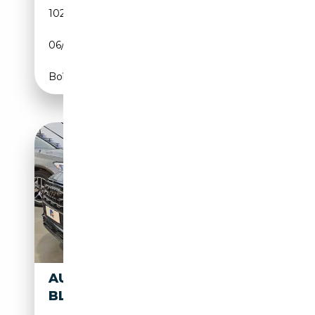
102 000 km
Essence
06/2021
150 CH (110 kW)
Boîte automatique
AUDI Q2 35 1.5 TFSI IDENTITY
BLACK S-TRONIC PROMMO