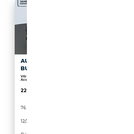
AUDI Q2 30 TDI S-TRONIC
BUSINESS
Vitres teintées, Système de navigation,
Accoudoir,...
22 900€
76 823 km
Diesel
12/2022
116 CH (85 kW)