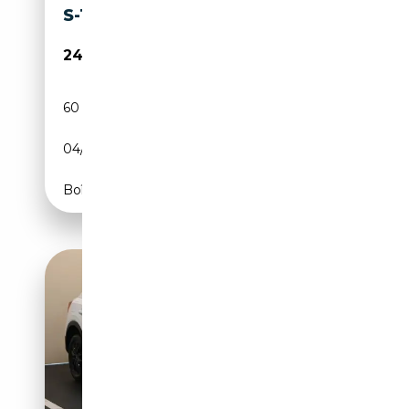
S-TRONIC
24 300€
60 000 km
Diesel
04/2022
150 CH (110 kW)
Boîte automatique