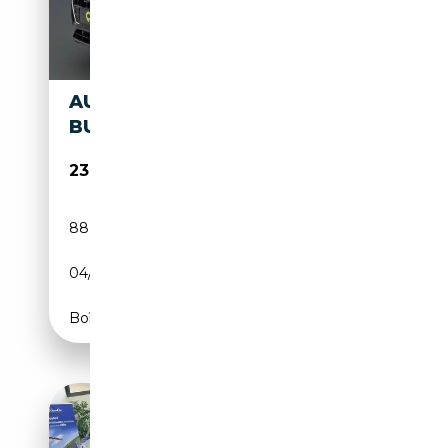
AUDI Q2 30 TDI S-TRONIC
BUISNESS
23 990€
88 507 km
Diesel
04/2023
116 CH (85 kW)
Boîte automatique