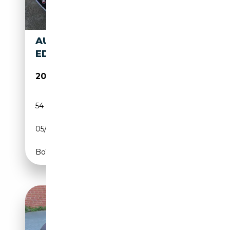
AUDI Q2 30 1.0 TFSI S LINE
EDITION 110CV
20 900€
54 000 km
Essence
05/2021
110 CH (81 kW)
Boîte manuelle