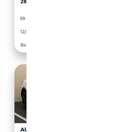
28 490€
59 800 km
Diesel
12/2022
150 CH (110 kW)
Boîte automatique
AUDI Q2 Q2 35 TDI QUATTRO