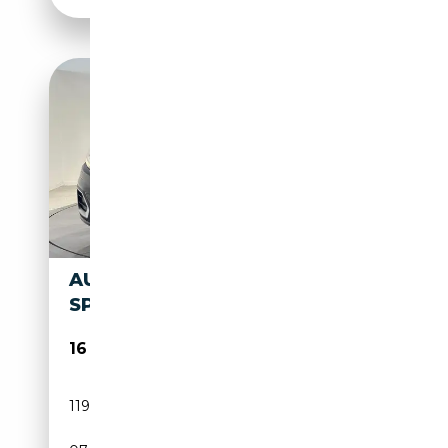
AUDI Q2 35 TFSI 35 TFSI BVA
SPORT
16 990€
119 000 km
Essence