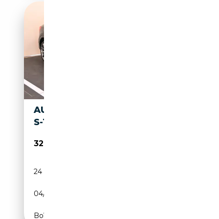
AUDI Q2 Q2 35 TDI QUATTRO
S-TRONIC S-LINE EDITION
32 900€
24 000 km
Diesel
04/2025
150 CH (110 kW)
Boîte automatique