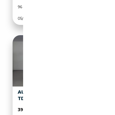
96 324 km
Diesel
05/2023
116 CH (85 kW)
AUDI Q2 IDENTITY BLACK 35
TDI S TRONIC
39 900€