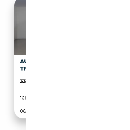
AUDI Q2 S LINE EDITION 35
TFSI S TRONIC
33 900€
16 km
Essence
06/2026
150 CH (110 kW)