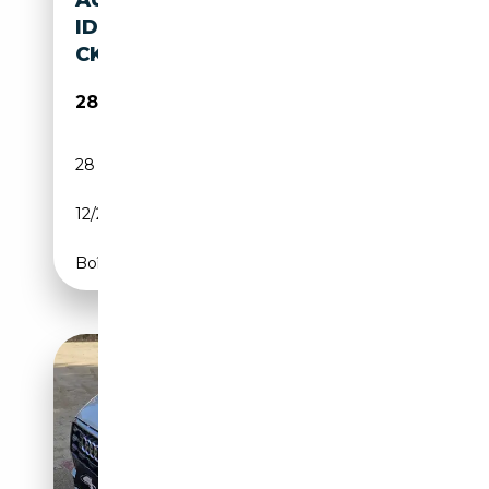
IDENTITY BLACK VIRTUAL
CKT UFF. ITA
28 999€
28 262 km
Diesel
12/2023
116 CH (85 kW)
Boîte automatique