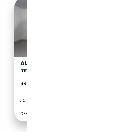
AUDI Q2 IDENTITY BLACK 35
TDI S TRONIC
39 900€
30 km
Diesel
03/2026
150 CH (110 kW)