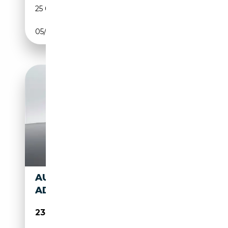
25 090 km
Essence
05/2025
150 CH (110 kW)
AUDI Q2 30 2.0 TDI ADMIRED
ADVANCED S-TRONIC
23 900€