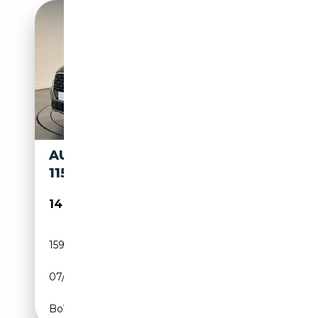
AUDI Q2 30 TDI S LINE
115
14 490€
159 000 km
Diesel
07/2017
116 CH (85 kW)
Boîte manuelle