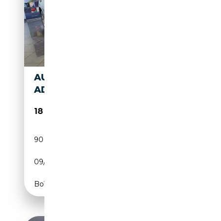
AUDI Q2 Q2 30 1.6 TDI
ADMIRED S-TRONIC
18 900€
90 000 km
Diesel
09/2019
116 CH (85 kW)
Boîte automatique