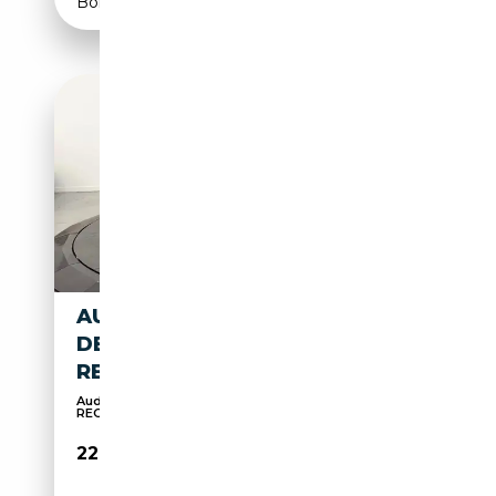
Boîte automatique
AUDI Q2 35 TFSI 150 CH
DESIGN LUXE / CAMÉRA
RECUL / CUIR / SUIVI AUDI
Audi Q2 35 TFSI 150 ch Design Luxe / CAMÉRA
RECUL
22 990€