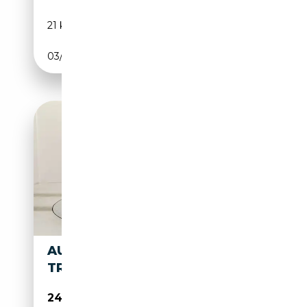
21 km
Diesel
03/2026
150 CH (110 kW)
AUDI Q2 30 2.0 TDI S-
TRONIC
24 100€