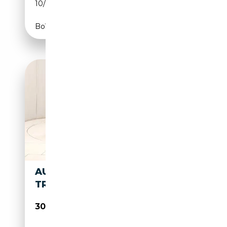
10/2023
116 CH (85 kW)
Boîte automatique
AUDI Q2 35 TFSI S
TRONIC
30 500€