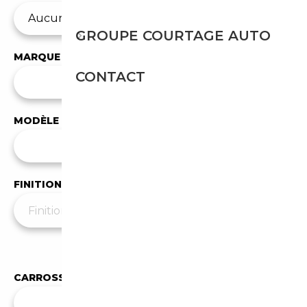
GROUPE COURTAGE AUTO
MARQUE
CONTACT
✕
Audi
MODÈLE
Tous les modèles
FINITION
Moins de filtres
▲
CARROSSERIE
✕
Autre