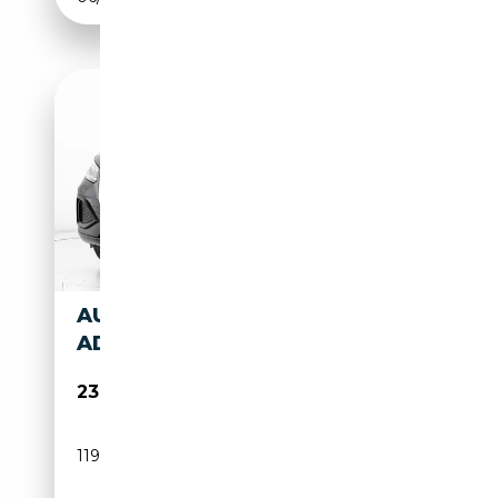
AUDI Q2 30 TDI S TRONIC
ADMIRED
23 900€
119 521 km
Diesel