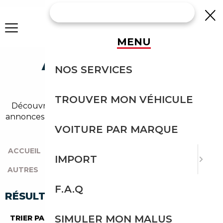
MENU
AUDI Q2 AUTRES
NOS SERVICES
OCCASION
TROUVER MON VÉHICULE
Découvrez un large choix de audi autres dans nos
annonces de q2. Un import sans effort avec Courtage
Auto.
VOITURE PAR MARQUE
ACCUEIL
|
TOUTES LES MARQUES
|
AUDI
|
Q2
|
IMPORT
AUTRES
F.A.Q
RÉSULTATS DE VOTRE RECHERCHE
SIMULER MON MALUS
TRIER PAR