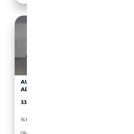
AUDI Q2 BUSINESS
ADVANCED 35 TFSI S TRONIC
33 200€
16 km
Essence
06/2026
150 CH (110 kW)