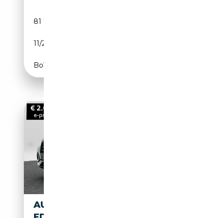
81 110 km
Diesel
11/2022
116 CH (85 kW)
Boîte automatique
AUDI Q2 35 TFSI ADVANCED
EDITION | 17 INCH | ZWART