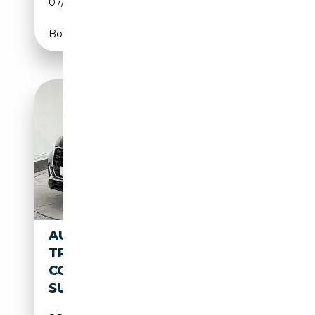
07/2019
150 CH (110 kW)
Boîte automatique
AUDI Q2 AUDI Q2 35 TDI 150 S
TRONIC 7 S LINE - VIRTUAL
COCKPIT - TOIT OUVRANT -
SUIVI AUDI