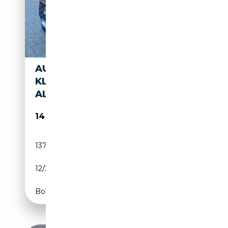
AUDI Q2 DESIGN 1,4BASIS
KLIMAAUTOMATIK TEMP. PDC
ALU
14 980€
137 900 km
Essence
12/2017
150 CH (110 kW)
Boîte automatique