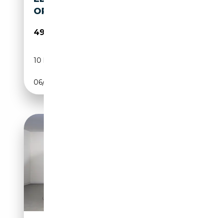
OPTIEK
49 556€
10 km
Essence
06/2026
150 CH (110 kW)