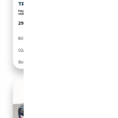
TRONIC
Hayon arrière électrique, Caméra d'aide au
station...
29 900€
80 000 km
Diesel
02/2023
150 CH (110 kW)
Boîte automatique