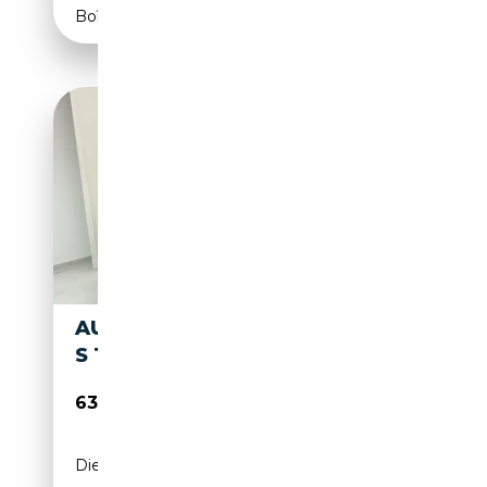
Boîte automatique
AUDI Q3 Q3 SPORTBACK TDI
S TRONIC S LINE EDITION
63 900€
Diesel
-