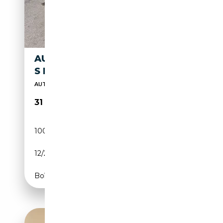
AUDI Q3 SPORTBACK 2.0 TDI
S LINE TETTO APRIBILE
AUTO VISIONABILE IN SEDE UFFICIALE ITALIANA
31 000€
100 000 km
Diesel
12/2021
150 CH (110 kW)
Boîte automatique