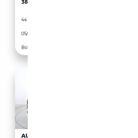
38 750€
44 819 km
Essence
05/2024
150 CH (110 kW)
Boîte automatique
AUDI Q3 AUDI SB 35TDI 150CV