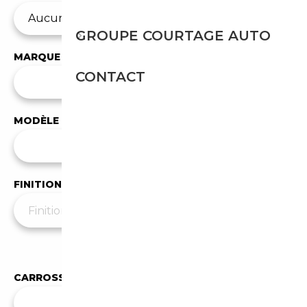
GROUPE COURTAGE AUTO
MARQUE
CONTACT
✕
Audi
MODÈLE
Tous les modèles
FINITION
Moins de filtres
▲
CARROSSERIE
✕
Coupé