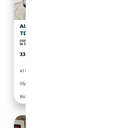
AUDI Q3 SPORTBACK 35 2.0
TDI BUSINESS PLUS S-TRONIC
PREZZO VERO - NESSUN VINCOLO - TEST DRIVE
IN SEDE
33 500€
41 663 km
Diesel
05/2023
150 CH (110 kW)
Boîte automatique