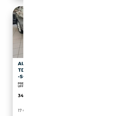
AUDI Q3 SPORTBACK 35 2.0
TDI S LINE EDITION S-TRONIC
-SOLO 17000 KM!!
PREZZO TRA I PRIMI IN ITALIA,OCCASIONE,KM
UFFICIAL...
34 900€
17 000 km
Diesel