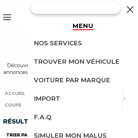
MENU
AUDI Q3 COUPE
NOS SERVICES
OCCASION
TROUVER MON VÉHICULE
Découvrez un large choix de audi coupe dans nos
annonces de q3. Un import sans effort avec Courtage
Auto.
VOITURE PAR MARQUE
ACCUEIL
|
TOUTES LES MARQUES
|
AUDI
|
Q3
|
IMPORT
COUPE
F.A.Q
RÉSULTATS DE VOTRE RECHERCHE
SIMULER MON MALUS
TRIER PAR