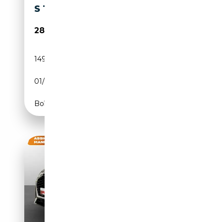
S TRONIC S LINE EDITION
28 900€
149 011 km
Diesel
01/2020
150 CH (110 kW)
Boîte automatique