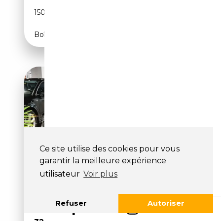
150 CH (110 kW)
Boîte automatique
Ce site utilise des cookies pour vous
garantir la meilleure expérience
utilisateur
Voir plus
AUDI Q3 SPORTBACK 45 1.4
TFSI E BUSINESS PLUS S-
TRONIC
Refuser
Autoriser