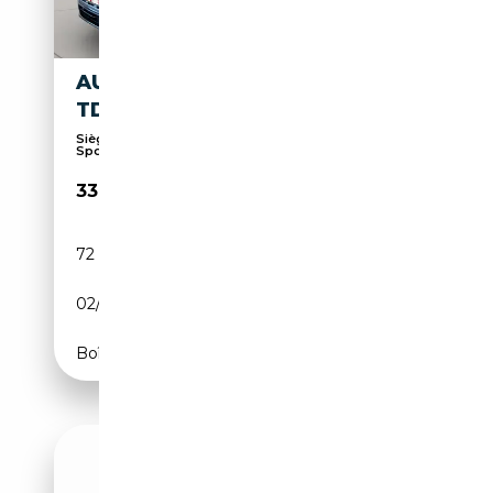
AUDI Q3 SPORTBACK 35 2.0
TDI S LINE EDITION S-TRONIC
Sièges sport, Hayon arrière électrique, Pack
Sport...
33 750€
72 724 km
Diesel
02/2023
150 CH (110 kW)
Boîte automatique