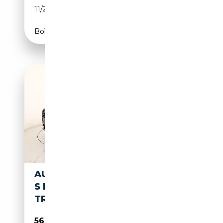
11/2020
150 CH (110 kW)
Boîte automatique
AUDI Q3 SPORTBACK 2.0 TDI
S LINE EDITION 150CV S-
TRONIC
56 900€