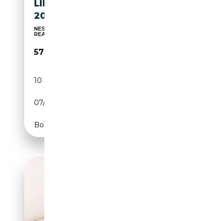
LINE S-TRONIC,TETTO,CERCHI
20
NESSUN VINCOLO DI FINANZIAMENTO-PREZZO
REALE
57 900€
10 km
Diesel
07/2026
150 CH (110 kW)
Boîte automatique