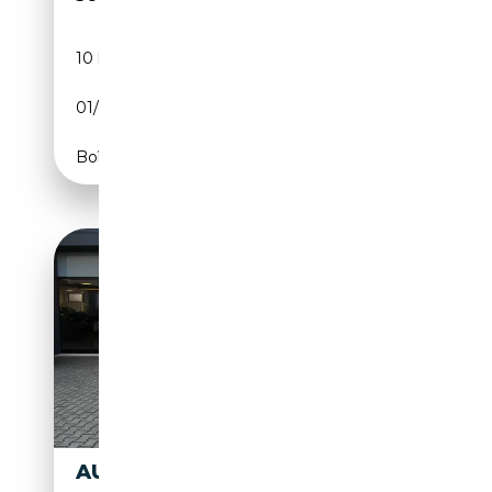
10 km
Diesel
01/2026
150 CH (110 kW)
Boîte automatique
AUDI Q3 SPB 2.0 TDI 150CV S-