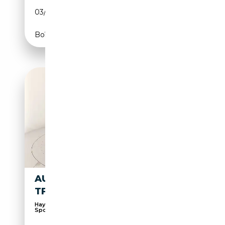
03/2023
150 CH (110 kW)
Boîte automatique
AUDI Q3 SPORTBACK 35 1.5
TFSI S LINE EDITION S-TRONIC
Hayon arrière électrique, Sièges sport, Pack
Sport...