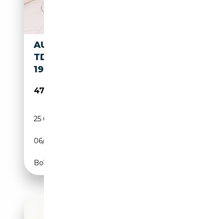
AUDI Q3 SPORTBACK 40 2.0
TDI S LINE EDITION QUATTRO
193CV
47 900€
25 643 km
Diesel
06/2025
193 CH (142 kW)
Boîte automatique