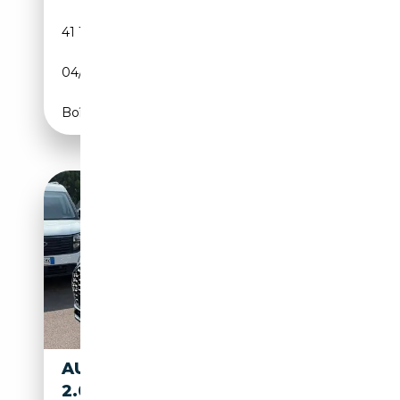
41 125 km
Essence
04/2023
150 CH (110 kW)
Boîte automatique
AUDI Q3 SPB SPORTBACK 35
2.0 TDI BUSINESS PLUS S-