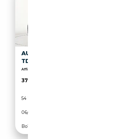
AUDI Q3 SPORTBACK 35 2.0
TDI S LINE EDITION
Affidatevi all' accuratezza dei nostri 110 control...
37 900€
54 780 km
Diesel
06/2023
150 CH (110 kW)
Boîte manuelle