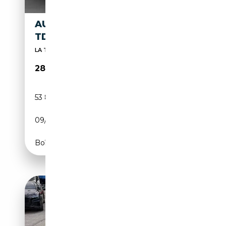
AUDI Q3 SPORTBACK 35 2.0
TDI BUSINESS PLUS S-TRONIC
LA TUA NUOVA AUTO AD UN PREZZO SPECIALE
28 700€
53 869 km
Diesel
09/2020
150 CH (110 kW)
Boîte automatique