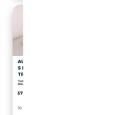
AUDI Q3 SPORTBACK 2.0 TDI
S LINE EDITION 150CV S-
TRONIC
Toit panoramique, Sièges sport, Hayon arrière
élec...
57 500€
10 km
Diesel