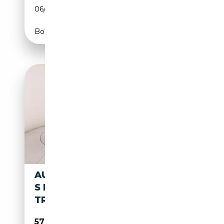
06/2026
150 CH (110 kW)
Boîte automatique
AUDI Q3 SPORTBACK 2.0 TDI
S LINE EDITION 150CV S-
TRONIC
57 500€