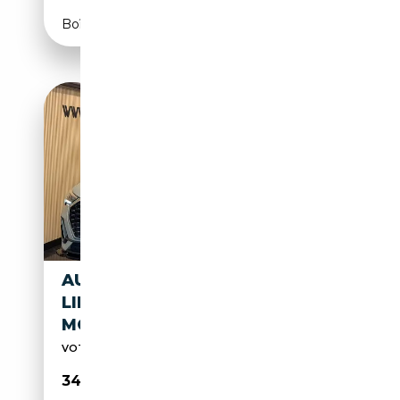
Boîte manuelle
AUDI Q3 SPORTBACK 35TFSI S
LINE S TRONIC ** GARANTIE 12
MOIS **
VOTRE SATISFACTION EST NOTRE PRIORITE
34 990€