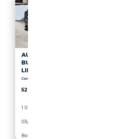
AUDI Q3 SPORTBACK 2.0 TDI
BUSINESS 150CV S-TRONIC S-
LINE
Concessionaria Ufficiale
52 900€
1 000 km
Diesel
03/2026
150 CH (110 kW)
Boîte automatique