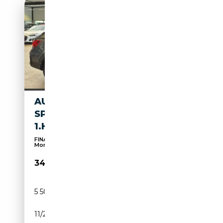
AUDI Q3 SPORTBACK SLINE
SPURPAKET TEMPOMAT AHK
1.HAND
FINANZIERUNG ab 3,99%++GARANTIE bis 36
Monate++ANK...
34 490€
5 500 km
Essence
11/2024
150 CH (110 kW)