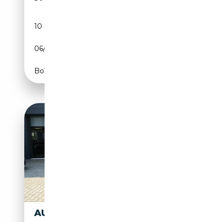
10 km
Diesel
06/2026
150 CH (110 kW)
Boîte automatique
AUDI Q3 SPB 2.0 TDI 150CV S-