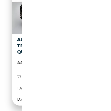
AUDI Q3 SPORTBACK 40 2.0
TFSI S LINE EDITION
QUATTRO S-TRO
44 900€
37 646 km
Essence
10/2024
190 CH (140 kW)
Boîte automatique