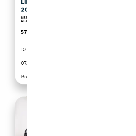
LINE S-TRONIC,TETTO,CERCHI
20
NESSUN VINCOLO DI FINANZIAMENTO-PREZZO
REALE
57 900€
10 km
Diesel
07/2026
150 CH (110 kW)
Boîte automatique