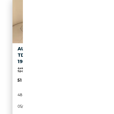
AUDI Q3 SPORTBACK 40 2.0
TDI S LINE EDITION QUATTRO
193CV
4x4, Sièges sport, Système de navigation, Pack
Spo...
51 900€
48 km
Diesel
05/2026
193 CH (142 kW)