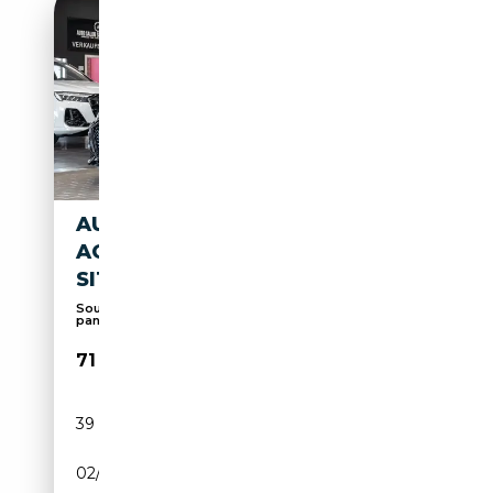
AUDI RS5 SPORTBACK|RS-
AGA|RS-
SITZE|LASER|PANO|B&O
Soundsystem, Affichage tête haute, Toit
panoramiqu...
71 990€
39 250 km
Essence
02/2024
450 CH (331 kW)