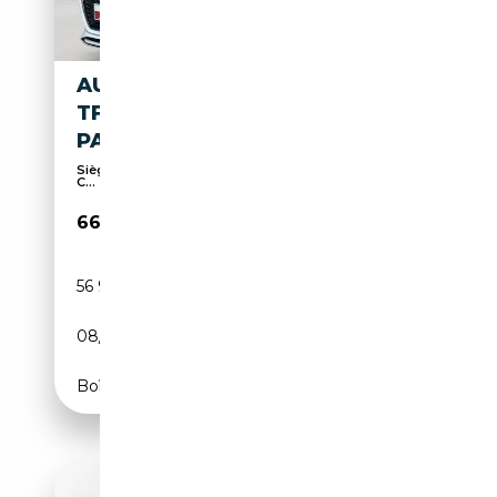
AUDI RS5 SPORTBACK 2.9
TFSI QUATTRO TIPTRONIC EL.
PANODACH
Sièges sport, Phares bi-xénon, Toit panoramique,
C...
66 550€
56 986 km
Essence
08/2023
450 CH (331 kW)
Boîte automatique