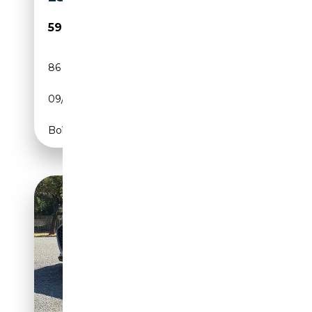
59 990€
86 010 km
Essence
09/2022
450 CH (331 kW)
Boîte automatique