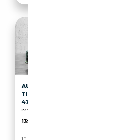
AUDI RS5 RS 5 LIMOUSINE
TIPTRONIC RS 5 LIMOUSINE
470 KW TIP
Ihr Verkaufsteam
139 990€
10 000 km
Électrique/Essence