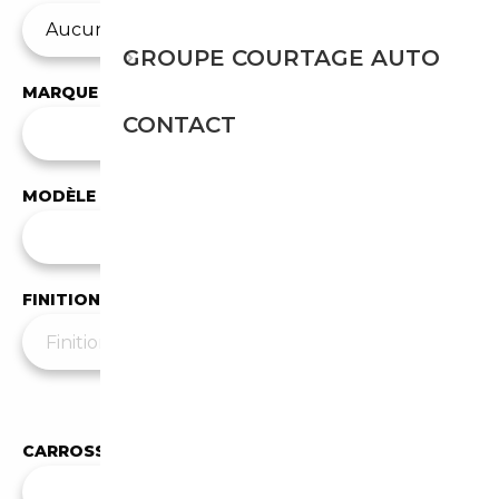
GROUPE COURTAGE AUTO
MARQUE
CONTACT
✕
Audi
MODÈLE
Tous les modèles
FINITION
Moins de filtres
▲
CARROSSERIE
✕
Berline