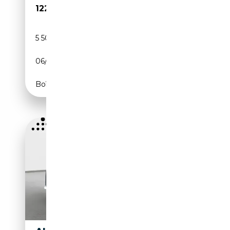
122 990€
5 500 km
Électrique/Essence
06/2026
639 CH (470 kW)
Boîte automatique