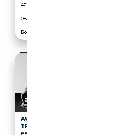
47 552 km
Essence
08/2019
450 CH (331 kW)
Boîte automatique
AUDI RS5 SPORTBACK 2.9
TFSI QUATTRO TIPTRONIC RS
ESSENTI...