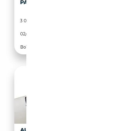
PA
3 022 km
Essence
02/2025
470 CH (346 kW)
Boîte automatique
AUDI RS5 SPORTBACK 2.9