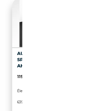
AUDI RS5 LIMOUSINE AUDI
SPORT PAKET TECH PRO HUD
AHK
119 990€
Électrique/Essence
-
639 CH (470 kW)