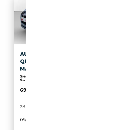
AUDI RS5 SPORTBACK
QUATTRO TIPTRONIC
MATRIX*VIRTUAL*NAVI...
Sièges sport, Pack Sport, Soundsystem, Éclairage
d...
69 990€
28 430 km
Essence
05/2024
450 CH (331 kW)