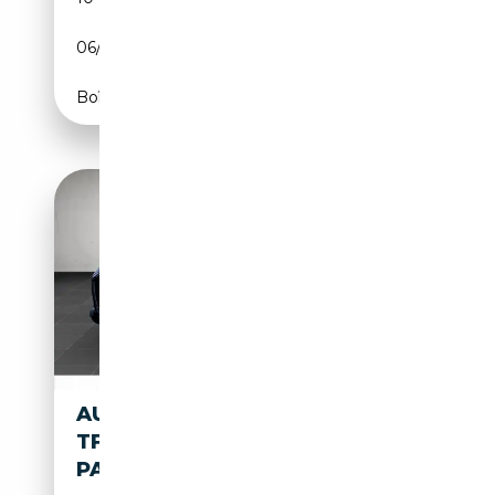
06/2026
639 CH (470 kW)
Boîte automatique
AUDI RS5 SPORTBACK 2.9
TFSI *450 PS* B&O MASSAGE
PANO