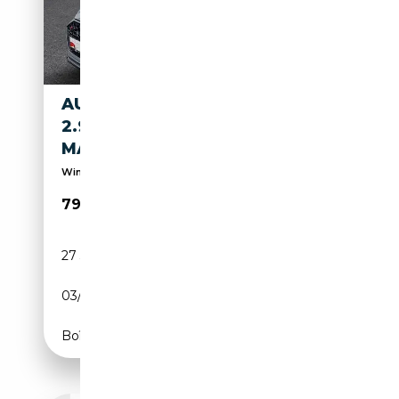
AUDI RS5 RS 5 SPORTBACK
2.9 TFSI QUATTRO TIPTRONIC
MATRIX
Winterräder auf Anfrage verfügbar
79 980€
27 315 km
Essence
03/2024
450 CH (331 kW)
Boîte automatique