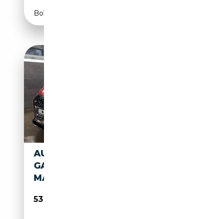
Boîte automatique
AUDI RS5 RS 5 DYNAMIK 5 J.
GARANTIE PANO B&O
MASSAGE ACC
53 877€