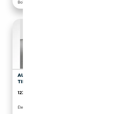
Boîte automatique
AUDI RS5 LIMOUSINE 470 KW
TIPTRONIC
123 389€
Électrique/Essence
-