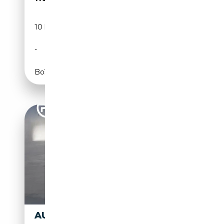
10 km
Électrique/Essence
-
639 CH (470 kW)
Boîte automatique
AUDI RS5
114 990€