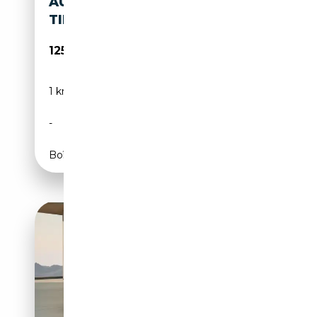
AUDI RS5 5 470 KW
TIPTRONIC
125 999€
1 km
Électrique/Essence
-
639 CH (470 kW)
Boîte automatique