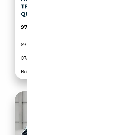
TFSI PERFORMANCE EDITION
QUATTRO 470
97 800€
69 km
Essence
07/2025
470 CH (346 kW)
Boîte automatique