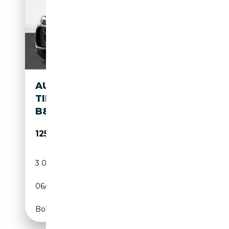
AUDI RS5 LIMOUSINE
TIPTRONIC PANO TECH PRO
B&O LM21
125 380€
3 000 km
Électrique/Essence
06/2026
639 CH (470 kW)
Boîte automatique