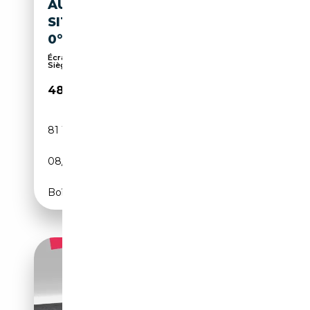
AUDI RS5 SB 2.9 TFSI QU S-
SITZE,HUD,MASSAGE,B+O,36
0°
Écran multifonction entièrement numérique,
Sièges ...
48 880€
81 118 km
Essence
08/2019
450 CH (331 kW)
Boîte automatique