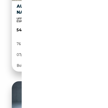
AUDI RS5 SPORTBACK
NARDO' FULL IVA ESPOSTA!
UFFICIALE ITALIANA FULL OPTIONALS IVA
ESPOSTA GOMM
54 900€
76 000 km
Essence
07/2022
450 CH (331 kW)
Boîte automatique