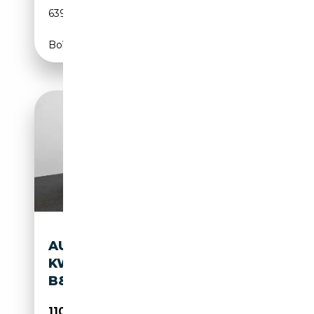
639 CH (470 kW)
Boîte automatique
AUDI RS5 RS 5 LIMOUSINE 470
KW TIPTRONIC TECH PRO,
B&O, ...
110 792€