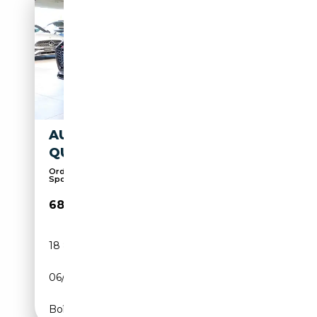
AUDI RS5 RS 5 2.9 TFSI
QUATTRO SPORTBACK
Ordinateur de bord, Affichage tête haute, Pack
Spo...
68 990€
18 800 km
Essence
06/2024
450 CH (331 kW)
Boîte automatique