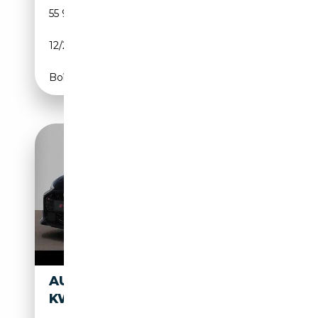
55 945 km
Essence
12/2021
450 CH (331 kW)
Boîte automatique
AUDI RS5 RS 5 LIMOUSINE 470
KW TIPTRONIC