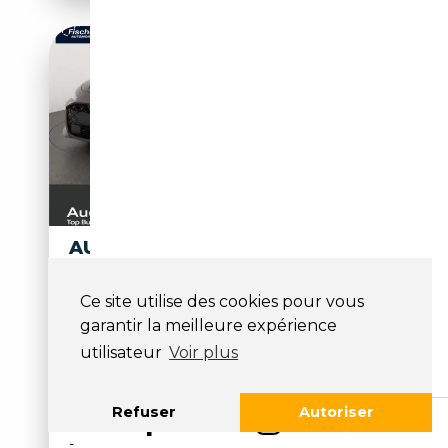
AUDI RS5 LIMOUSINE E-
HYBRID QUATTRO SPORT
PAKET
Ce site utilise des cookies pour vous
garantir la meilleure expérience
128 980€
utilisateur
Voir plus
15 km
Électrique/Essence
Refuser
Autoriser
-
639 CH (470 kW)