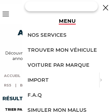
MENU
AUDI RS5 BERLINE
NOS SERVICES
OCCASION
TROUVER MON VÉHICULE
Découvrez un large choix de audi berline dans nos
annonces de rs5. Un import sans effort avec
Courtage Auto.
VOITURE PAR MARQUE
ACCUEIL
|
TOUTES LES MARQUES
|
AUDI
|
IMPORT
RS5
|
BERLINE
F.A.Q
RÉSULTATS DE VOTRE RECHERCHE
SIMULER MON MALUS
TRIER PAR