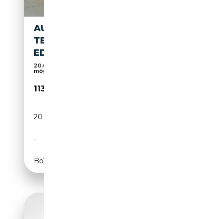
AUDI RS5
TECHPRO*285KMH*RSAGA*OL
ED*EXP+*AH
20.000 Fahrzeuge abrufbar|Gratis FZ-Bewertung
mögl...
113 890€
20 km
Électrique/Essence
-
639 CH (470 kW)
Boîte automatique