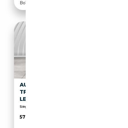
Boîte automatique
AUDI RS5 SPORTBACK 2.9
TFSI QUATTRO ACC RFK NAVI
LED
Sièges sport, Toit ouvrant, Phares laser, Éclairag...
57 690€