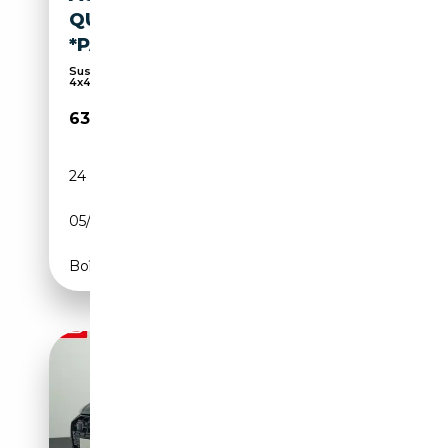
QUATTRO TIPTRONIC
*PANO*AHK*B&O
Suspension pneumatique, Affichage tête haute,
4x4,...
63 580€
24 880 km
Diesel
05/2025
344 CH (253 kW)
Boîte automatique