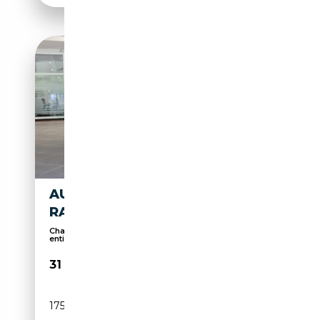
AUDI S6 AVANT NP: 102T€
RAUTE 21-ZOLL STANDH.
Chauffage auxiliaire, Écran multifonction
entièrem...
31 980€
175 089 km
Diesel