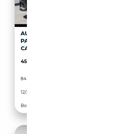
AUDI S6 AVANT 3.0 TDI
PANORAMA MATRIX ACC AHK
CARBON
45 480€
84 954 km
Diesel
12/2021
344 CH (253 kW)
Boîte automatique