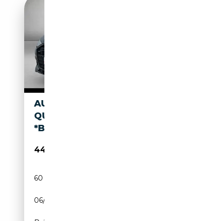
AUDI S6 AVANT 3.0 TDI
QUATTRO TIPTRONIC
*B&O*AHK*
44 980€
60 704 km
Diesel
06/2023
344 CH (253 kW)