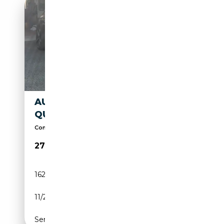
AUDI S6 S6 AVANT 4.0 TFSI
QUATTRO S-TRONIC
Condizioni eccellenti rispetto al chilometraggio
27 900€
162 000 km
Essence
11/2016
450 CH (331 kW)
Semi-automatique