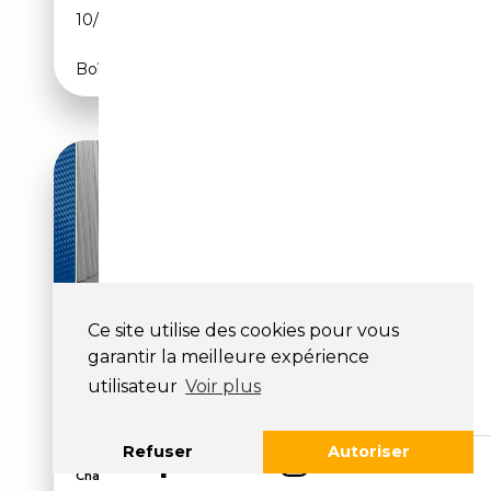
10/2023
344 CH (253 kW)
Boîte automatique
Ce site utilise des cookies pour vous
garantir la meilleure expérience
AUDI S6 AVANT TDI QUATTRO
utilisateur
Voir plus
*B&O / AHK / PANO / HUD /
MATRIX-LED*
Refuser
Autoriser
Suspension pneumatique, Sièges ventilés,
Chauffage...