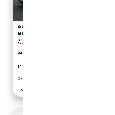
AUDI S6 AVANT MATRIX AHK
B&O ASSISTENZPAKET ALU 21
Sièges sport, Soundsystem, Attache remorque,
4x4, ...
52 950€
19 300 km
Diesel
06/2024
344 CH (253 kW)
Boîte automatique