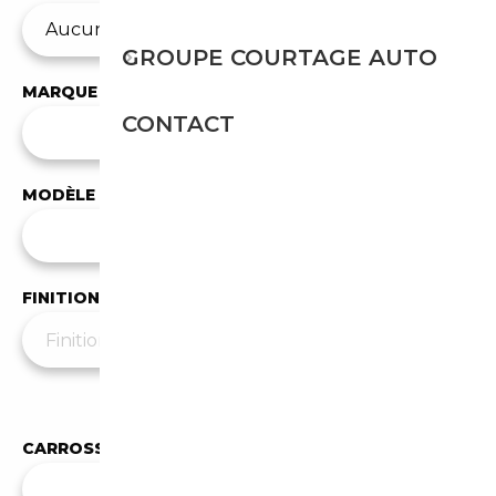
GROUPE COURTAGE AUTO
MARQUE
CONTACT
✕
Audi
MODÈLE
Tous les modèles
FINITION
Moins de filtres
▲
CARROSSERIE
✕
Break