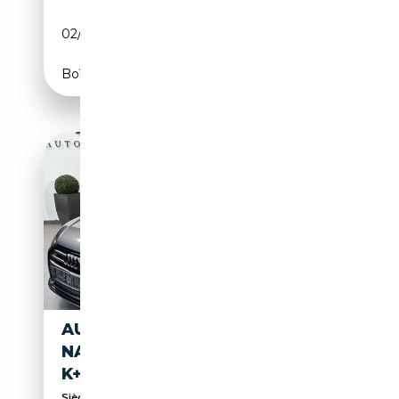
02/2021
344 CH (253 kW)
Boîte automatique
AUDI S6 AVANT BLACK
NAV+MATRIX+B&O+PANO+AH
K+V-COCKPIT
Sièges sport, Suspension sport, Soundsystem,