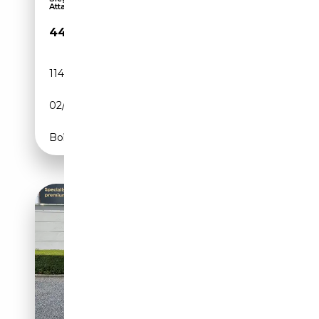
Attac...
44 749€
114 750 km
Diesel
02/2023
344 CH (253 kW)
Boîte automatique