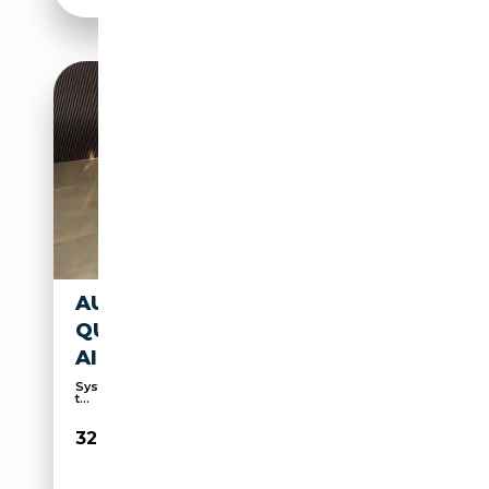
AUDI S6 4.0 TFSI AVANT
QUATTRO*HEADUP*MEMORY*
AIRMATIC
Système de navigation, Anti-démarrage, Affichage
t...
32 950€