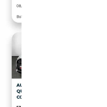
08/2019
349 CH (257 kW)
Boîte automatique
AUDI S6 AVANT 3.0 TDI
QUATTRO ACC B&O DIGI-
COCKPIT