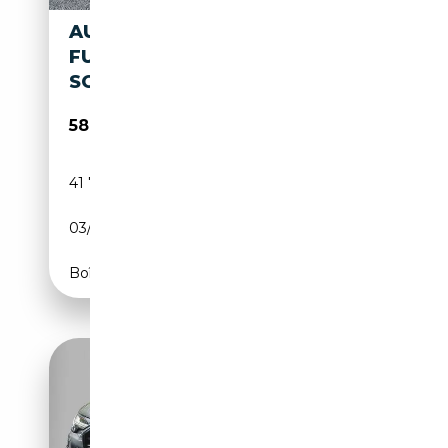
AUDI S6 3.0 TDI QUATTRO
FULL OPTION-PANO-360°-
SOFTCLOSE
58 500€
41 763 km
Diesel
03/2022
344 CH (253 kW)
Boîte automatique