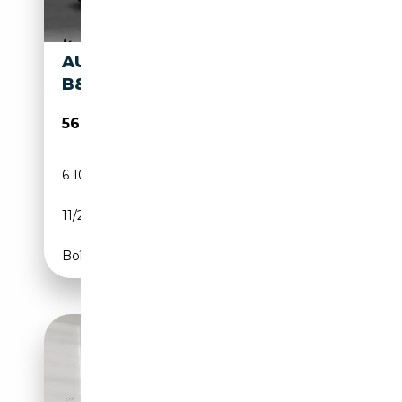
AUDI S6 3.0 TDI QUATTRO
B&O STHZG AHK HD-MATRIX
56 480€
6 109 km
Diesel
11/2024
344 CH (253 kW)
Boîte automatique