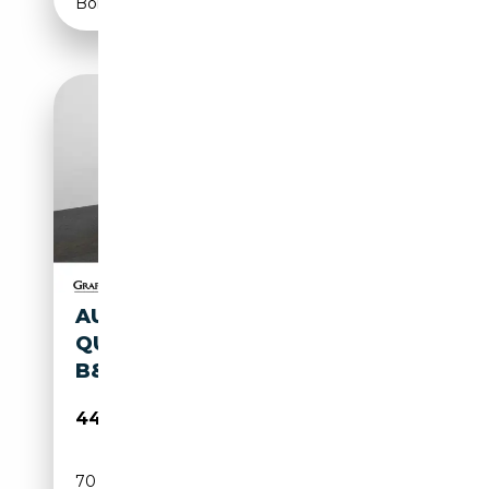
Boîte automatique
AUDI S6 AVANT 3.0 TDI
QUATTRO . MATRIX ACC HUD
B&O
44 880€
70 940 km
Diesel