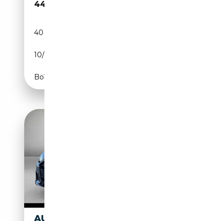
44 980€
40 064 km
Diesel
10/2023
344 CH (253 kW)
Boîte automatique
AUDI S6 AVANT 3.0 TDI