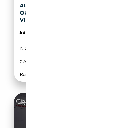
AUDI S6 AVANT 55 TDI
QUATTRO TIPTRONIC AHK
VIRTUELL LED
58 480€
12 214 km
Diesel
02/2025
344 CH (253 kW)
Boîte automatique