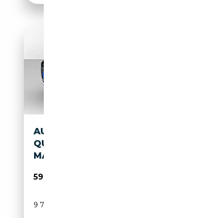
AUDI S6 AVANT 3.0 TDI
QUATTRO TIPTRONIC
MATRIX*LUFTFED*...
59 980€
9 730 km
Diesel