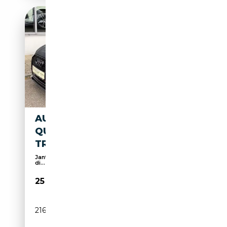
AUDI S6 AVANT 4.0 TFSI
QUATTRO S-
TRONIC/STANDHZG/PANO
Jantes alliage, Toit panoramique, Régulateur de
di...
25 990€
216 000 km
Essence