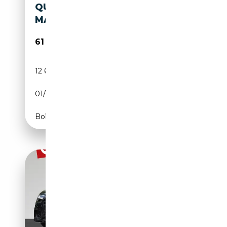
QUATTRO TIPTRONIC
MATRIX*AHK
61 230€
12 640 km
Diesel
01/2025
344 CH (253 kW)
Boîte automatique