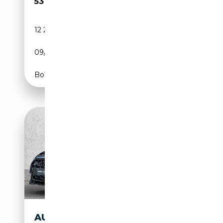
53 780€
12 200 km
Diesel
09/2024
344 CH (253 kW)
Boîte automatique
AUDI S6 AVANT 55 TDI