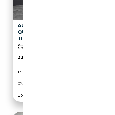
AUDI S6 AVANT 4.0 TFSI
QUATTRO/AHK/STANDHZ/MA
TRIX/360
Pneus été, Suspension sport, Chauffage
auxiliaire,...
38 000€
130 500 km
Essence
02/2018
450 CH (331 kW)
Boîte automatique