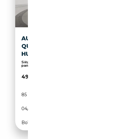
AUDI S6 AVANT 3.0 TDI
QUATTRO AHK HD-MATRIX
HUD PANO
Sièges sport, Suspension pneumatique, Toit
panoram...
49 890€
85 872 km
Diesel
04/2023
344 CH (253 kW)
Boîte automatique