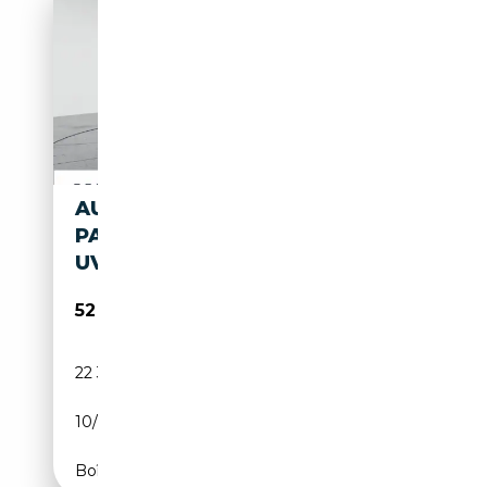
AUDI S6
PANO/MATRIX/21'/HEAD-UP.
UVM.
52 555€
22 359 km
Diesel
10/2024
344 CH (253 kW)
Boîte automatique