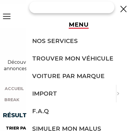
MENU
AUDI S6 BREAK
NOS SERVICES
OCCASION
TROUVER MON VÉHICULE
Découvrez un large choix de audi break dans nos
annonces de s6. Un import sans effort avec Courtage
Auto.
VOITURE PAR MARQUE
ACCUEIL
|
TOUTES LES MARQUES
|
AUDI
|
S6
|
IMPORT
BREAK
F.A.Q
RÉSULTATS DE VOTRE RECHERCHE
SIMULER MON MALUS
TRIER PAR