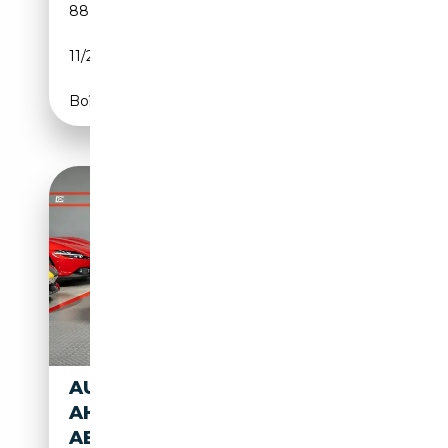
88 563 km
Essence
11/2015
450 CH (331 kW)
Boîte automatique
AUDI S6 3.0 V6 TDI QUATTRO
AHK HUD B&O PANO STHZ
ABT