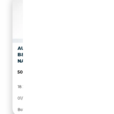
AUDI S6 AVANT TDI
B&O,LEDER,MATRIX,KAMERA,
NAVI,PDC
50 850€
18 200 km
Diesel
01/2025
344 CH (253 kW)
Boîte automatique