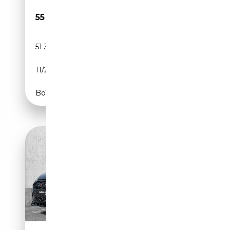
55 970€
51 317 km
Diesel
11/2023
385 CH (283 kW)
Boîte automatique