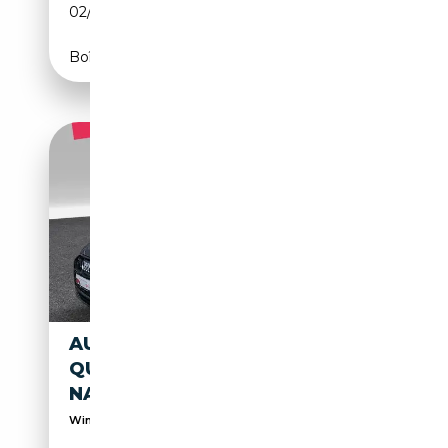
02/2018
450 CH (331 kW)
Boîte automatique
AUDI S6 AVANT 3.0 TDI
QUATTRO TIPTRONIC AHK
NAVI
Winterräder auf Anfrage verfügbar