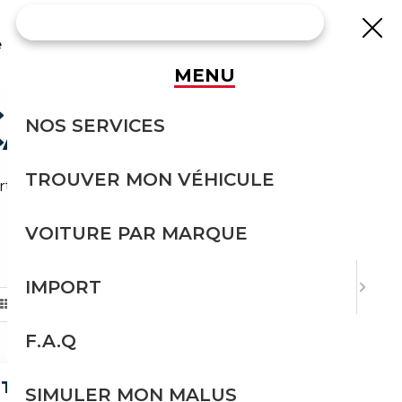
e
MENU
CASION
NOS SERVICES
TROUVER MON VÉHICULE
rt avec Courtage Auto.
VOITURE PAR MARQUE
TRIER PAR
IMPORT
F.A.Q
TTRO S TRONIC
SIMULER MON MALUS