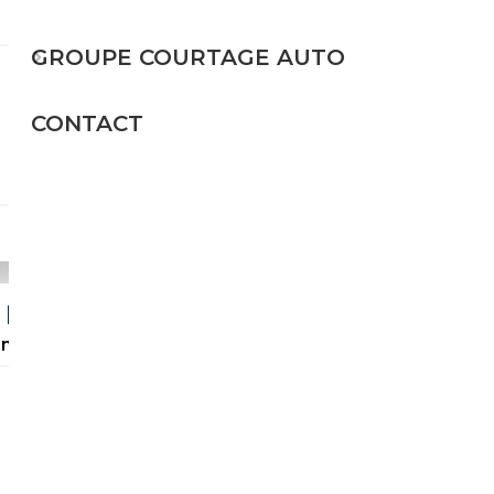
GROUPE COURTAGE AUTO
Essence
CONTACT
306 CH (225 kW)
30 990€
 | MAGNETIC | CAM | MATRIX |
sport, Isofi...
Essence
310 CH (228 kW)