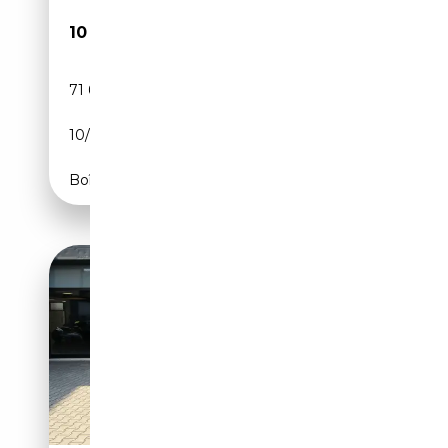
10 500€
71 650 km
Essence
10/2015
109 CH (80 kW)
Boîte manuelle