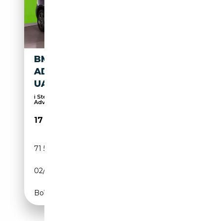
BMW 116 I STEPTRONIC
ADVANTAGE+LED+NAVI+VIRT
UAL+PDC
i Steptronic
Advantage+LED+NAVI+VIRTUAL+TEMPO
17 690€
71 548 km
Essence
02/2024
109 CH (80 kW)
Boîte automatique