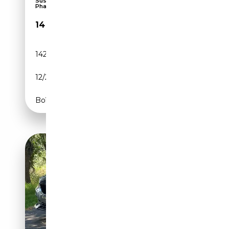
Suspension sport, Pack Sport, Toit ouvrant,
Phares...
14 950€
142 000 km
Diesel
12/2016
190 CH (140 kW)
Boîte automatique