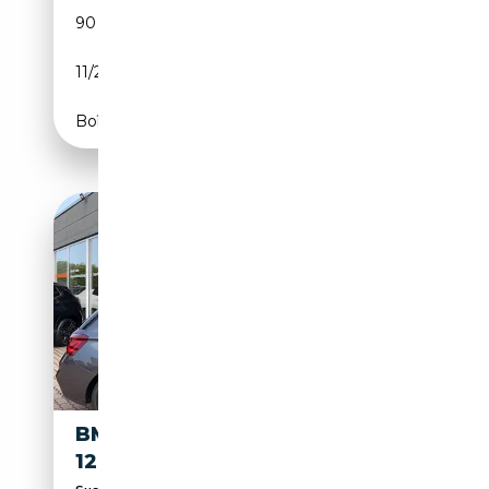
90 881 km
Diesel
11/2015
116 CH (85 kW)
Boîte manuelle
BMW 120 1 LIMOUSINE 5-TRG.
120 D M SPORT