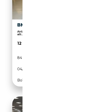
BMW 118 118I ADVANTAGE 5P
Airbag conducteur, Phares au LED, ESP, Jantes
alli...
12 900€
84 950 km
Essence
04/2016
136 CH (100 kW)
Boîte manuelle