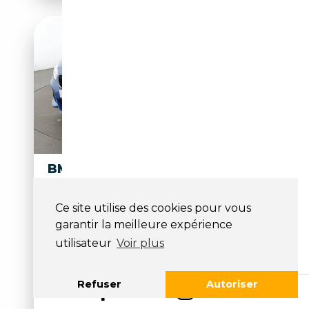
BMW 118 118I M SPORT
*PDC*TEMPO*SHZ*ALU*KLIMA
*
Ce site utilise des cookies pour vous
Suspension sport, Sièges sport, MP3, Pack Sport,
garantir la meilleure expérience
B...
utilisateur
Voir plus
15 190€
Refuser
Autoriser
51 396 km
Essence