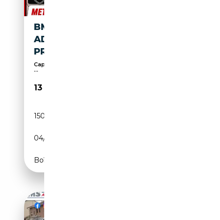
BMW 116 D BUSINESS
ADVANTAGE *SUPER
PROMO*IVA ESPOSTA*
Capteurs d'aide au stationnement avant, Détection
...
13 999€
150 000 km
Diesel
04/2023
116 CH (85 kW)
Boîte manuelle