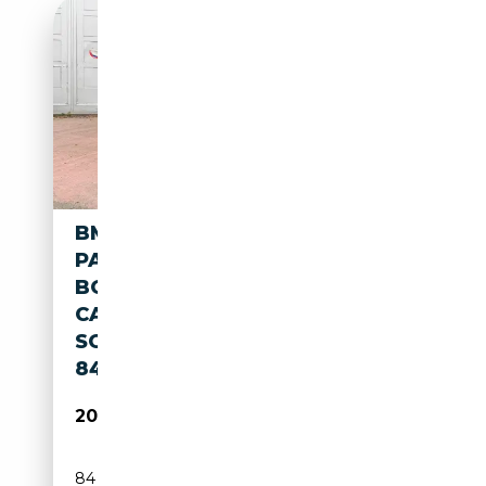
BMW 120 GARANTIE - B48 -
PACK M - SHADOWLINE -
BOITE AUTOSPORT - APPLE
CARPLAY - PALETTES - CUIR -
SOUND SYSTEM - NAVI -
84.990KM
20 990€
84 990 km
Essence