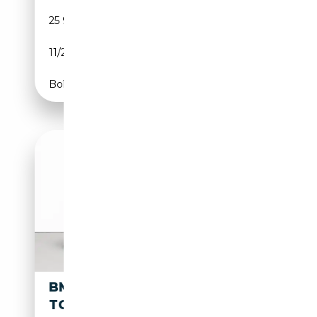
25 927 km
Diesel
11/2018
190 CH (140 kW)
Boîte automatique
BMW 118 118I OPF LOOK M |
TOIT PANORAMIQUE | FULL