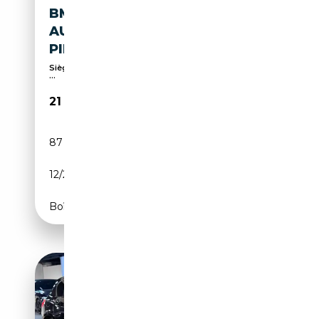
BMW 118 D MSPORT CAMBIO
AUTO ,CERCHI 18''. FARI LED ,
PINZE BLU MSPORT
Sièges sport, Palettes de changement de vitesses,
...
21 900€
87 000 km
Diesel
12/2019
150 CH (110 kW)
Boîte automatique