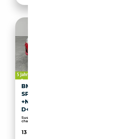
BMW 116 I LIMOUSINE M
SPORT
+NAVI+PDC+SHZG+TEMPO+LE
D+
Suspension sport, Sièges sport, Sièges
chauffants,...
13 990€