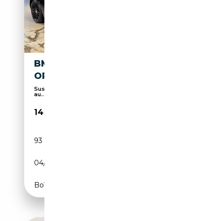
BMW 116 116I JOY EDITION
OPF (EU6D-TEMP)
Suspension sport, Sièges sport, Capteurs d'aide
au...
14 490€
93 000 km
Essence
04/2019
109 CH (80 kW)
Boîte manuelle