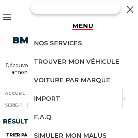
MENU
BMW SERIE-1 BERLINE
NOS SERVICES
OCCASION
TROUVER MON VÉHICULE
Découvrez un large choix de bmw berline dans nos
annonces de serie-1. Un import sans effort avec
Courtage Auto.
VOITURE PAR MARQUE
ACCUEIL
|
TOUTES LES MARQUES
|
BMW
|
IMPORT
SERIE-1
|
BERLINE
F.A.Q
RÉSULTATS DE VOTRE RECHERCHE
SIMULER MON MALUS
TRIER PAR