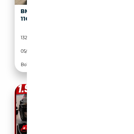
BMW
10 950€
116
132 000 km
Diesel
05/2018
116 CH (85 kW)
Boîte manuelle