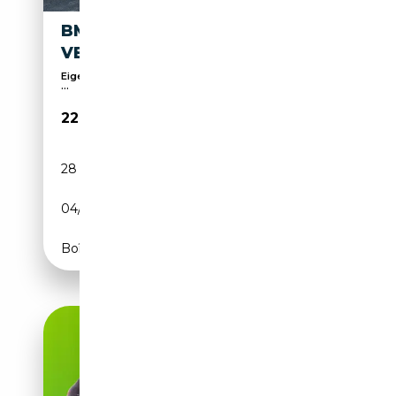
BMW 118
VERKOCHT,VENDU,SOLD
Eigen Atelier / Diagnose / Onderhoudsservice / 35
...
22 900€
28 075 km
Essence
04/2024
136 CH (100 kW)
Boîte automatique