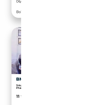
06/2022
109 CH (80 kW)
Boîte automatique
BMW 116 116 D
Sièges sport, Suspension sport, Pack Sport,
Phares...
11 900€