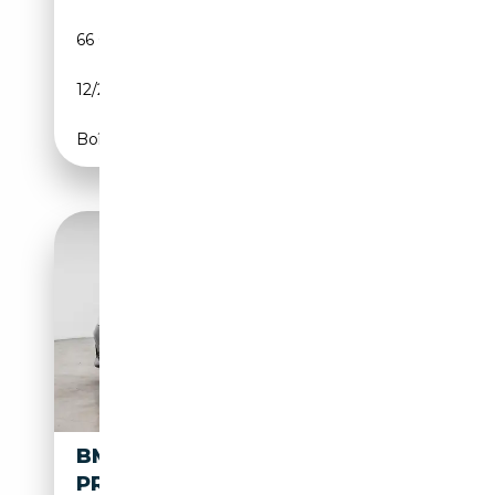
66 071 km
Essence
12/2018
109 CH (80 kW)
Boîte manuelle
BMW 118 *D* PACK M * 1
PROP* TOIT OUVRANT*