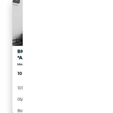
BMW 118 118I 3DRS
*AIRCO*BLUETOOTH*PDC*
Minimum 12m Europese GOLD garantie
10 300€
101 742 km
Essence
05/2016
136 CH (100 kW)
Boîte manuelle