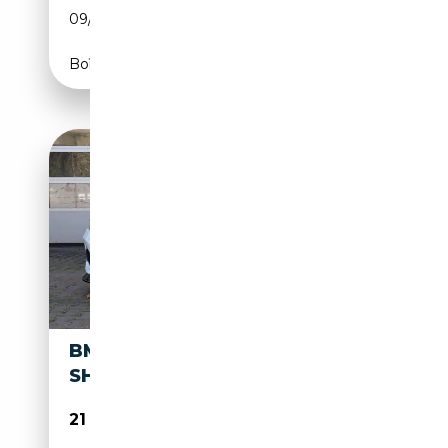
09/2012
184 CH (135 kW)
Boîte automatique
BMW 120 D EDITION M SPORT
SHADOW
21 900€