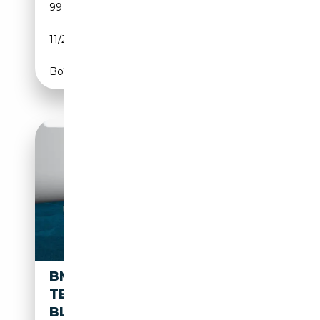
99 000 km
Diesel
11/2019
116 CH (85 kW)
Boîte manuelle
BMW 116 I ADVANTAGE LED
TEMPOMAT SITZHZG PDC
BLUETOOTH -