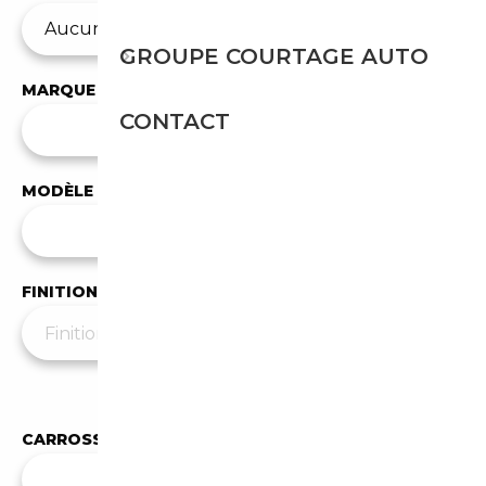
GROUPE COURTAGE AUTO
MARQUE
CONTACT
✕
BMW
MODÈLE
Tous les modèles
FINITION
Moins de filtres
▲
CARROSSERIE
✕
Berline