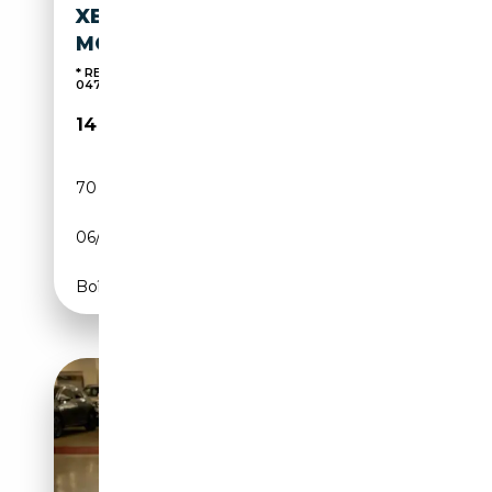
XENON* NAVI* GARANTIE 12
MOIS*
* REPRISE AU MEILLEUR PRIX MBS AUTOMOBILE
04700168...
14 450€
70 000 km
Diesel
06/2017
136 CH (100 kW)
Boîte manuelle