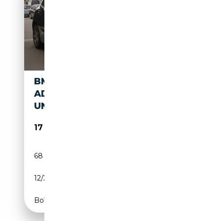
BMW 118 118D BUSINESS
ADVANTAGE
UNICOPROPRIETARIO
17 900€
68 000 km
Diesel
12/2020
150 CH (110 kW)
Boîte manuelle