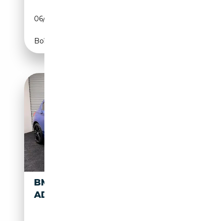
06/2018
184 CH (135 kW)
Boîte automatique
BMW 116 116 D
14 690€
ADBLUE