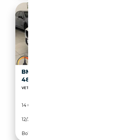
BMW 120 120
24 900€
48V
VETTURE CERTIFICATE
14 000 km
Électrique/Essence
12/2024
156 CH (115 kW)
Boîte automatique