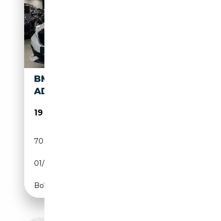
BMW 118 118I BUSINESS
ADVANTAGE AUTO
19 900€
70 000 km
Essence
01/2024
140 CH (103 kW)
Boîte automatique