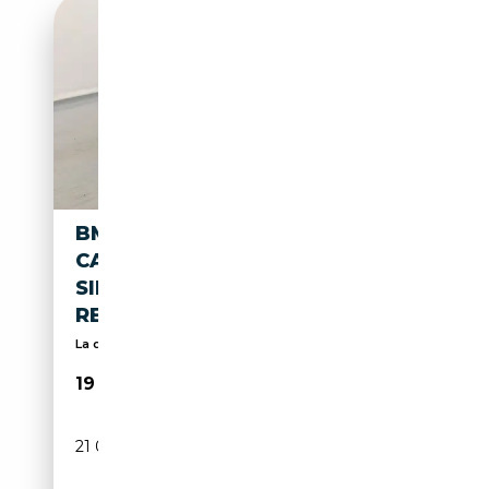
BMW 116 IA - GPS - APP -
CAMERA - CLIM AUTO - LED -
SIEGES CHAUFFANT -
REGULATEUR
La qualité, le service et le prix le moins cher.
19 990€
21 000 km
Essence