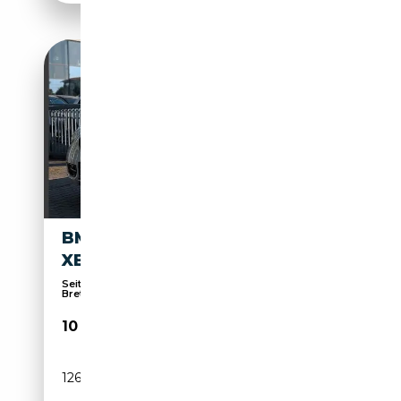
BMW 120 D SPORT LINE NAVI.
XENON. PDC. 8-GANG
Seit 1963 Ihr KFZ-Meisterbetrieb in Mainz
Bretzenh...
10 990€
126 600 km
Diesel