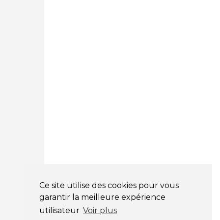
Courtage Auto Paris
:
12 Avenue des Prés
78180 Montigny Le Bretonneux
01 89 71 00 37
Courtage Auto Mulhouse
:
62, Rue Jacques Mugnier
Mulhouse 68200
03 81 32 32 30
Mentions légales
CGV
NOS HORAIRES
LUNDI : 9H00 - 18H00
MARDI : 9H00 - 18H00
Ce site utilise des cookies pour vous
MERCREDI : 9H00 - 18H00
garantir la meilleure expérience
JEUDI : 9H00 - 18H00
utilisateur
Voir plus
VENDREDI : 9H00 - 18H00