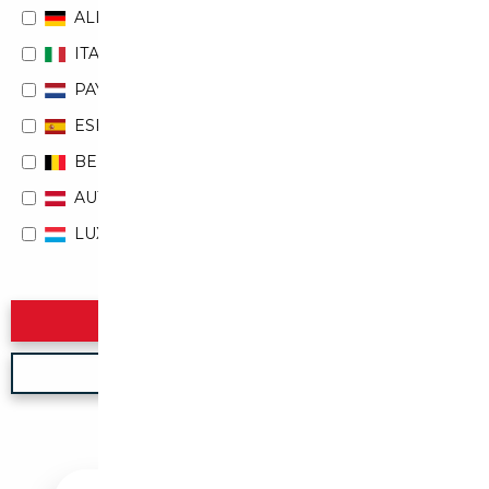
ALLEMAGNE
ITALIE
PAYS-BAS
ESPAGNE
BELGIQUE
AUTRICHE
LUXEMBOURG
Rechercher
Nouvelle recherche