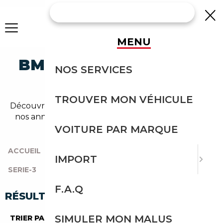
MENU
BMW 330 ELECTRIQUE
NOS SERVICES
OCCASION
TROUVER MON VÉHICULE
Découvrez un large choix de bmw electrique dans
nos annonces de 330. Un import sans effort avec
Courtage Auto.
VOITURE PAR MARQUE
ACCUEIL
|
TOUTES LES MARQUES
|
BMW
|
IMPORT
SERIE-3
|
330
|
ELECTRIQUE
F.A.Q
RÉSULTATS DE VOTRE RECHERCHE
SIMULER MON MALUS
TRIER PAR