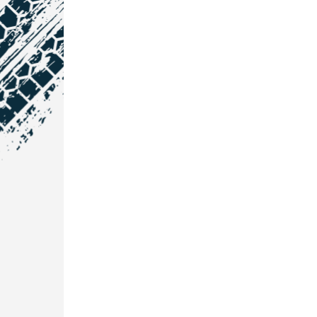
NOS COORDONNÉES
Courtage Auto Grand Est
:
Zone de l'Allan
25600 Vieux-Charmont
03 81 32 32 30
Courtage Auto Bordeaux
:
3 avenue Paul LANGEVIN
33600 PESSAC
05 25 53 07 73