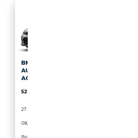
BMW 330 E XDRIVE TOURING
AUT. M SPORTPAKET PRO 19'
AC
52 930€
27 555 km
Electrique
08/2025
184 CH (135 kW)
Boîte automatique