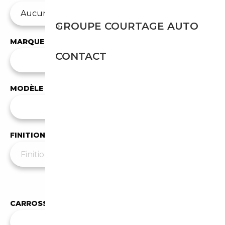
GROUPE COURTAGE AUTO
MARQUE
CONTACT
✕
BMW
MODÈLE
Tous les modèles
FINITION
Moins de filtres
▲
CARROSSERIE
Toutes les carrosseries