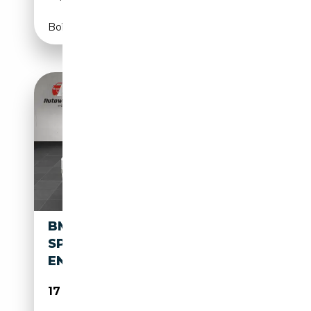
Boîte automatique
BMW 740 D XDRIVE M-
SPORTPAKET*LEDER*FOND
ENTERTAINMEN
17 299€