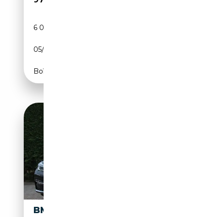
6 020 km
Diesel
05/2025
299 CH (220 kW)
Boîte automatique
BMW 740 7-SERIE 740LE