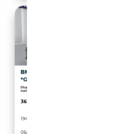
BMW 740 D XDRIVE
*GARANTIE*FINANZIERUNG*
Phares laser, Écran multifonction entièrement
numé...
36 990€
194 312 km
Diesel
06/2019
320 CH (235 kW)