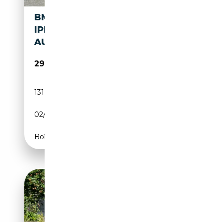
BMW 740 7-SERIE 740E
IPERFORMANCE M-SPORT
AUT. PANO|INDIVI
29 450€
131 952 km
Électrique/Essence
02/2018
258 CH (190 kW)
Boîte automatique