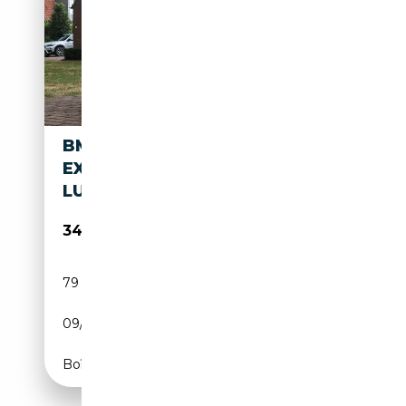
BMW 740 7-SERIE 740I HIGH
EXECUTIVE AUT. | ADAPTIEF |
LUCH
34 945€
79 954 km
Essence
09/2018
328 CH (241 kW)
Boîte automatique