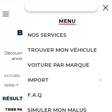
MENU
BMW 740 BERLINE
NOS SERVICES
OCCASION
TROUVER MON VÉHICULE
Découvrez un large choix de bmw berline dans nos
annonces de 740. Un import sans effort avec
Courtage Auto.
VOITURE PAR MARQUE
ACCUEIL
|
TOUTES LES MARQUES
|
BMW
|
IMPORT
SERIE-7
|
740
|
BERLINE
F.A.Q
RÉSULTATS DE VOTRE RECHERCHE
SIMULER MON MALUS
TRIER PAR