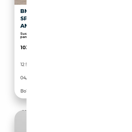
BMW 740 D M
SPORT.INDIVIDUAL.TOPZUST
AND.5/100
Suspension pneumatique, Sièges massants, Toit
pano...
103 990€
12 500 km
Diesel
04/2026
286 CH (210 kW)
Boîte automatique