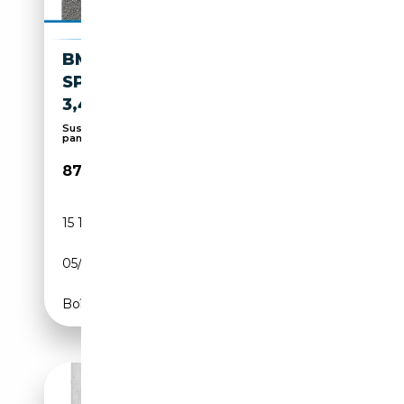
BMW 740 D XDRIVE M
SPORTPAKET STANDHZG*AB
3,49% EFF.*
Suspension pneumatique, Pack Sport, Toit
panoramiq...
87 690€
15 196 km
Diesel
05/2025
299 CH (220 kW)
Boîte automatique