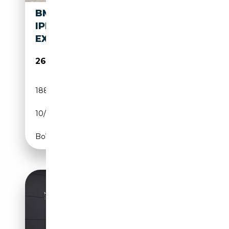
BMW 740 7-SERIE 740E
IPERFORMANCE HIGH
EXECUTIVE|HUD|H&K|M
26 740€
188 104 km
Électrique/Essence
10/2016
326 CH (240 kW)
Boîte automatique