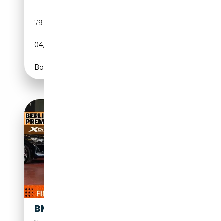
79 538 km
Électrique/Diesel
04/2021
340 CH (250 kW)
Boîte automatique
BMW 740 740DA XDRIVE