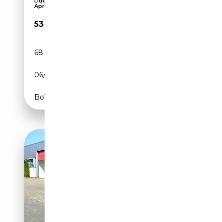
Liquidación en mas de 100 Vehiculos ,
Aprovéchate
53 900€
68 600 km
Diesel
06/2022
340 CH (250 kW)
Boîte automatique