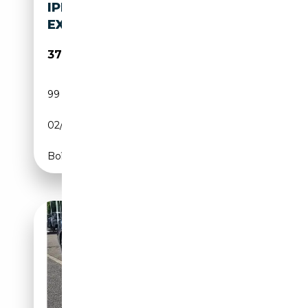
IPERFORMANCE HIGH
EXECUTIVE | FULL O
37 500€
99 275 km
Électrique/Essence
02/2019
326 CH (240 kW)
Boîte automatique