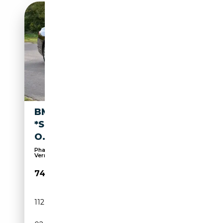
BMW 740 D XDRIVE
*STHZ*GD*SOFT-C*MIETKAUF
O.SCHUFA
Phares laser, Caméra d'aide au stationnement,
Verr...
74 900€
112 500 km
Diesel