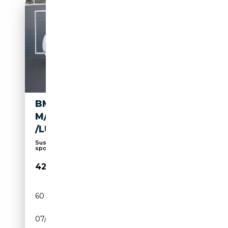
BMW 740 LI
M/H&K/360/APPLE/SHZ/PANO
/LUFT/ADAPT.LED/20
Suspension pneumatique, Alarme, Suspension
sport, ...
42 950€
60 709 km
Essence
07/2022
340 CH (250 kW)