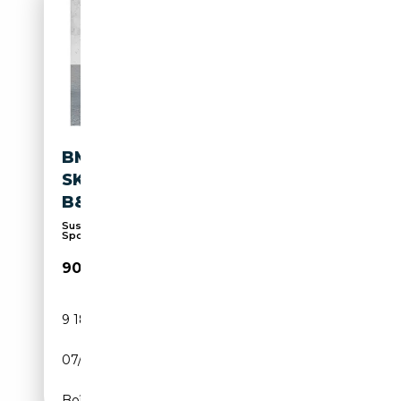
BMW 740 D XDRIVE M SPORT
SKYLOUNGE DA/PA PROF
B&W AHK
Suspension pneumatique, Toit panoramique, Pack
Spo...
90 780€
9 182 km
Diesel
07/2025
299 CH (220 kW)
Boîte automatique