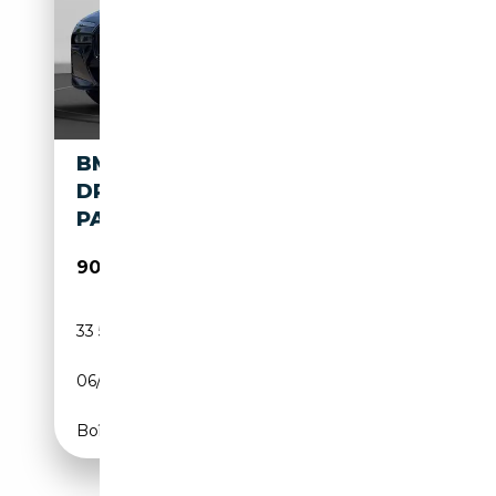
BMW 740 D XDRIVE M-PAKET
DRIVE-PARKASSIST
PANORAMA SKY LOU
90 980€
33 500 km
Diesel
06/2024
286 CH (210 kW)
Boîte automatique