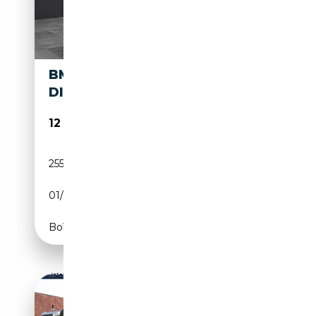
BMW 740 7ER-REIHE ALLRAD
DIESEL (F01) XDRIVE AUT.
12 999€
255 000 km
Diesel
01/2012
306 CH (225 kW)
Boîte automatique