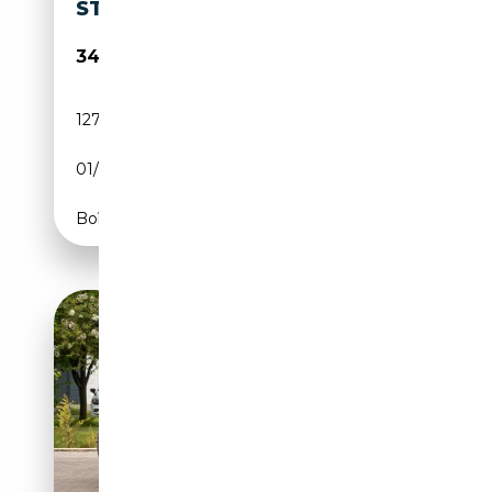
STOELMAS
34 950€
127 964 km
Essence
01/2018
328 CH (241 kW)
Boîte automatique