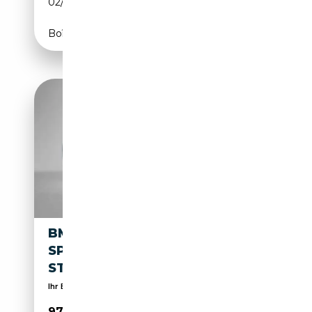
02/2022
340 CH (250 kW)
Boîte automatique
BMW 740 740D M
SPORTPAKET PRO 3.0 8-GANG
STEPTRONIC XDR...
Ihr EU-Neuwagen-Spezialist seit über 20 Jahren
97 040€