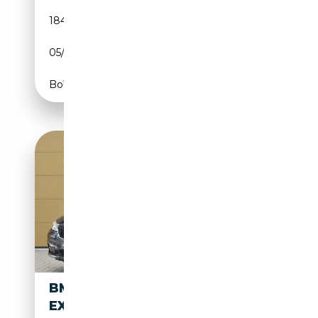
184 760 km
Diesel
05/2011
306 CH (225 kW)
Boîte automatique
BMW 740 7-SERIE 740I HIGH
EXECUTIVE * SCHUIFDAK *