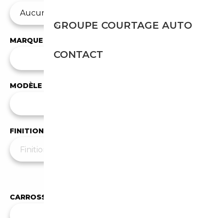
GROUPE COURTAGE AUTO
MARQUE
CONTACT
✕
BMW
MODÈLE
Tous les modèles
FINITION
Moins de filtres
▲
CARROSSERIE
✕
Berline