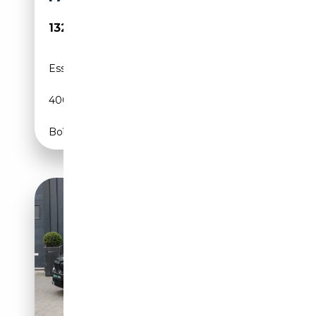
132 990€
Essence
-
400 CH (294 kW)
Boîte automatique