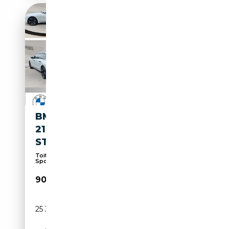
BMW 740 D XDRIVE M SPORT
21" SKY LOUNGE TV
STANDHZG.
Toit panoramique, Suspension pneumatique, Pack
Spo...
90 940€
25 300 km
Diesel