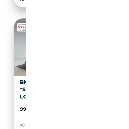
BMW 740 D XDRIVE M SPORT
*SWAROVSKI*B&W*22"*SKY-
LOUNGE*360
99 990€
72 000 km
Diesel