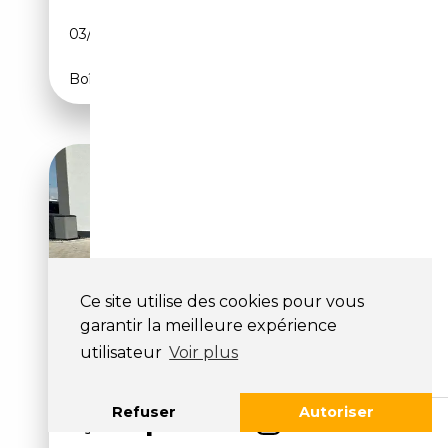
03/2023
286 CH (210 kW)
Boîte automatique
Ce site utilise des cookies pour vous
garantir la meilleure expérience
utilisateur
Voir plus
BMW 740 LE XDRIVE LANGE
VERSION HYBRID!
Refuser
Autoriser
Sièges ventilés, Suspension pneumatique,
Réglage é...