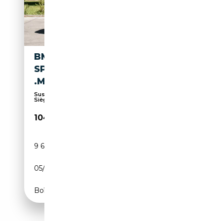
BMW 740 D M
SPORT.TOPZUSTAND.INDIVID
.MASSAGE.SKY
Suspension pneumatique, Toit panoramique,
Sièges m...
104 990€
9 600 km
Diesel
05/2026
299 CH (220 kW)
Boîte automatique