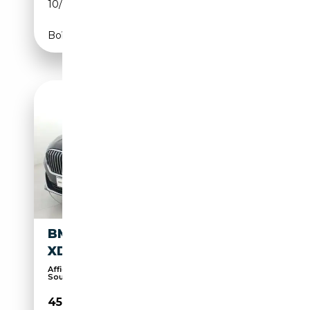
10/2025
299 CH (220 kW)
Boîte automatique
BMW 740 D MHEV 48V
XDRIVE AUTO
Affichage tête haute, Sièges électriques,
Soundsys...
45 900€