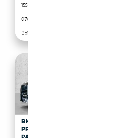
155 070 km
Essence
07/2014
320 CH (235 kW)
Boîte automatique
BMW 740 XDRIVE M SPORT
PRO LMR 22'' HUD
PANORAMA LEDER SOU