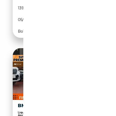
139 000 km
Électrique/Diesel
05/2022
190 CH (140 kW)
Boîte automatique
BMW X4 XDRIVE 30DA XLINE
Liquidación en mas de 100 Vehiculos ,
Aprovéchate