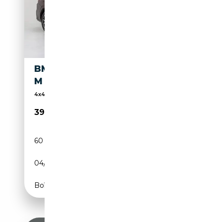
BMW X4 XDRIVE 20DA XLINE
M SPORT
4x4
39 900€
60 000 km
Diesel
04/2022
190 CH (140 kW)
Boîte automatique