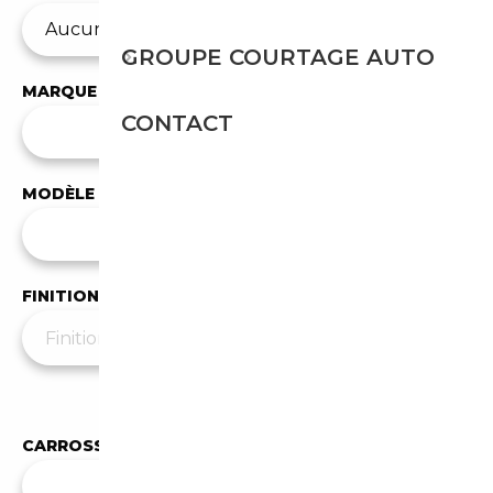
GROUPE COURTAGE AUTO
MARQUE
CONTACT
✕
BMW
MODÈLE
Tous les modèles
FINITION
Moins de filtres
▲
CARROSSERIE
✕
Coupé