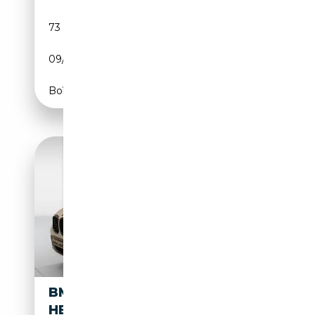
73 439 km
Diesel
09/2021
286 CH (210 kW)
Boîte automatique
BMW X4 XDRIVE20D M SPORT
HEAD-UP HIFI DAB LED RFK