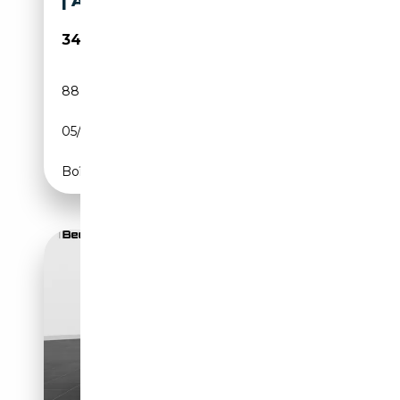
| AHK | HIFI | LED | NAVI | SITZ
34 666€
88 500 km
Essence
05/2021
184 CH (135 kW)
Boîte automatique