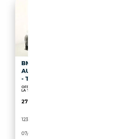
BMW X4 XDRIVE20D MSPORT
AUTO MY19 - TAGLIANDI BMW
- TETTO
OFFERTE FINANZIARIE VANTAGGIOSE-PROTEGGI
LA TUA AU...
27 900€
123 000 km
Diesel
07/2019
190 CH (140 kW)