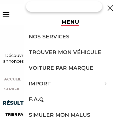
MENU
BMW X4 COUPE
NOS SERVICES
OCCASION
TROUVER MON VÉHICULE
Découvrez un large choix de bmw coupe dans nos
annonces de x4. Un import sans effort avec Courtage
Auto.
VOITURE PAR MARQUE
ACCUEIL
|
TOUTES LES MARQUES
|
BMW
|
IMPORT
SERIE-X
|
X4
|
COUPE
F.A.Q
RÉSULTATS DE VOTRE RECHERCHE
SIMULER MON MALUS
TRIER PAR