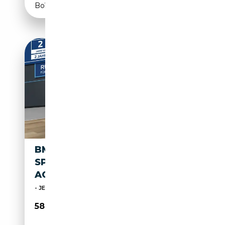
Boîte automatique
BMW X4 XDRIVE30D [M
SPORT, LASER, PANO, AHK,
ACC]
- JETZT ANGEBOT SICHERN -
58 887€