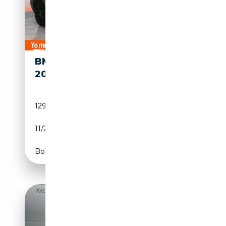
BMW X4 XDRIVE
27 290€
20DA
129 912 km
Diesel
11/2019
190 CH (140 kW)
Boîte automatique