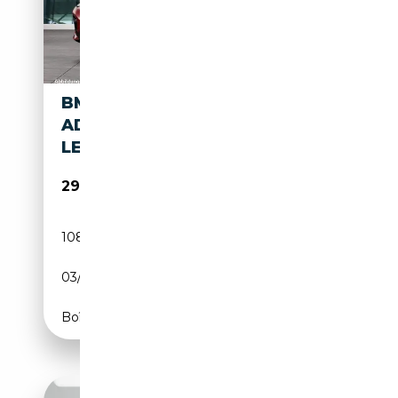
BMW X4 XDRIVE30D
ADVANTAGE HEAD-UP HIFI
LED WLAN
29 990€
108 200 km
Diesel
03/2019
265 CH (195 kW)
Boîte automatique