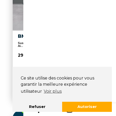
BMW X4 XDRIVE 20DA
Suspension sport, 4x4, Verrouillage centralisé,
Ai...
29 900€
90 236 km
Diesel
Ce site utilise des cookies pour vous
05/2019
190 CH (140 kW)
garantir la meilleure expérience
utilisateur
Voir plus
Boîte automatique
Refuser
Autoriser