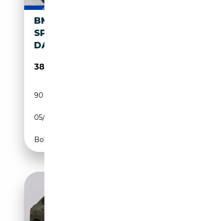
BMW X4 XDRIVE20D M
SPORTPAKET HEAD-UP HIFI
DAB WLAN
38 888€
90 015 km
Diesel
05/2023
190 CH (140 kW)
Boîte automatique