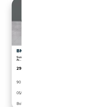
BMW X4 XDRIVE 20DA
Suspension sport, 4x4, Verrouillage centralisé,
Ai...
29 900€
90 236 km
Diesel
05/2019
190 CH (140 kW)
Boîte automatique