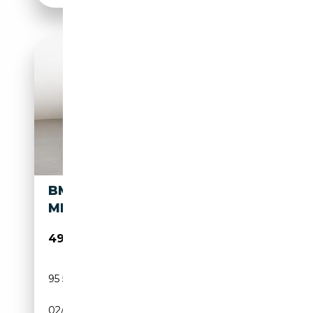
BMW X4 X4 XDRIVE M40D
MHEV 48V AUTO
49 500€
95 571 km
Électrique/Diesel
02/2023
340 CH (250 kW)