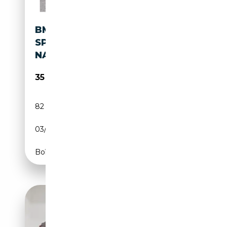
BMW X4 XDRIVE20D A M
SPORT HUD PANO ACC RFK
NAVI LM
35 990€
82 566 km
Diesel
03/2020
190 CH (140 kW)
Boîte automatique