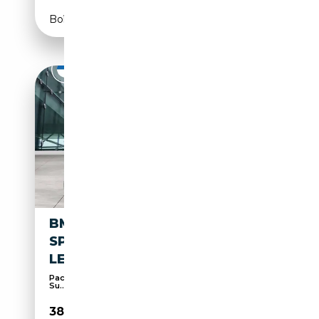
Boîte automatique
BMW X4 XDRIVE20I M
SPORTPAKET HK HIFI DAB
LED WLAN
Pack Sport, Climatisation automatique, 3 zones,
Su...
38 490€