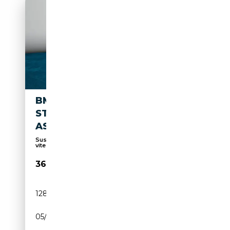
BMW X4 XDRIVE20D
STHZ+NAVI+SHZ+HIFI+FERNL.
ASS+LED+BT
Suspension sport, Palettes de changement de
vitess...
36 690€
128 800 km
Diesel
05/2023
190 CH (140 kW)