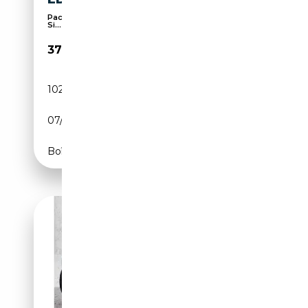
Pack Sport, Climatisation automatique, 3 zones,
Si...
37 100€
102 101 km
Essence
07/2022
184 CH (135 kW)
Boîte automatique