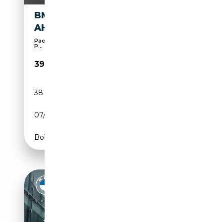
BMW X4 XDRIVE20I M SPORT/
AHK/ AD. LED/ HIFI/ RFK
Pack Sport, Sièges sport, 4x4, Suspension sport,
P...
39 808€
38 394 km
Essence
07/2022
184 CH (135 kW)
Boîte automatique