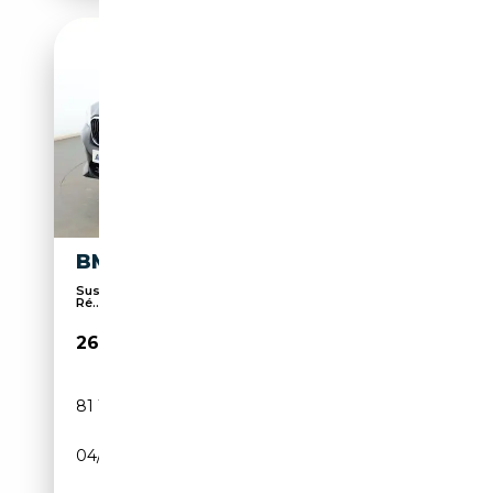
BMW X4 XDRIVE 20DA
Suspension sport, 4x4, Verrouillage centralisé,
Ré...
26 190€
81 140 km
Diesel
04/2019
190 CH (140 kW)