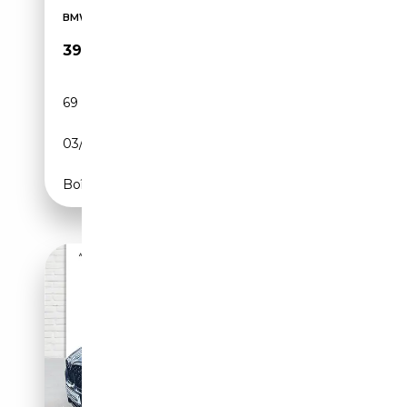
BMW Vertragshändler - MINI Servicepartner
39 950€
69 900 km
Diesel
03/2022
190 CH (140 kW)
Boîte automatique