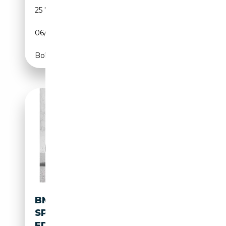
25 700 km
Diesel
06/2025
286 CH (210 kW)
Boîte automatique
BMW X4 XDRIVE20I M
SPORT+DA+PA+HIFI+ADAPT.L
ED