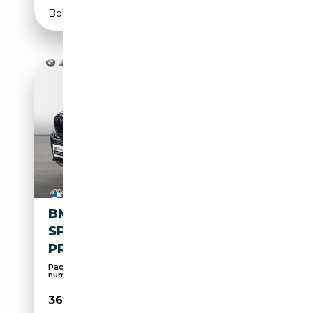
Boîte automatique
BMW X4 XDRIVE30D *M
SPORT X*LC
PROF*HUD*PANORAMA*AHK*
Pack Sport, Écran multifonction entièrement
numéri...
36 990€