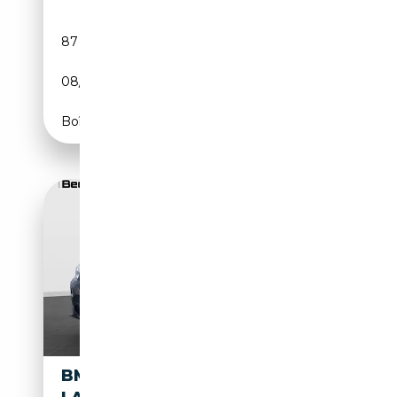
87 850 km
Essence
08/2023
184 CH (135 kW)
Boîte automatique
BMW X4 XDRIVE20I M SPORT