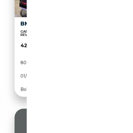
BMW X4 XDRIVE 30DA XLINE
GARANTIA DE LA MARCA 20 ANIVERSARIO
REVISION GRATI...
42 900€
80 700 km
Diesel
01/2023
286 CH (210 kW)
Boîte automatique