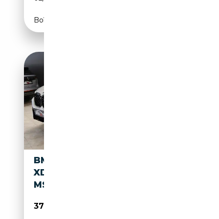
Boîte automatique
BMW X4 X4 G02 2021
XDRIVE20D MHEV 48V
MSPORT AUTO
37 990€