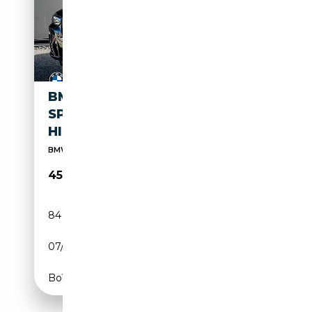
BMW X4 XDRIVE30D M
SPORTPAKET ACC GSD CAM
HIFI DAB
BMW / MINI Vertragshändler seit 1972
45 630€
84 866 km
Diesel
07/2023
286 CH (210 kW)
Boîte automatique