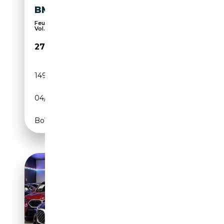
BMW X4 M40IA
Feux anti-brouillard, Verrouillage centralisé,
Vol...
27 990€
149 000 km
Essence
04/2016
360 CH (265 kW)
Boîte automatique