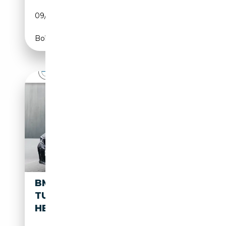
09/2012
313 CH (230 kW)
Boîte automatique
BMW 640 I XDRIVE GRAN
TURISMO M SPORTPAKET
HEAD-UP