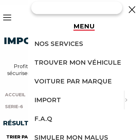
MENU
IMPORTEZ UNE BMW 640
NOS SERVICES
D'ALLEMAGNE
TROUVER MON VÉHICULE
Profitez de l'expérience Courtage Auto pour
sécuriser l'import de votre bmw 640 serie-6 depuis
l'Allemagne.
VOITURE PAR MARQUE
ACCUEIL
|
TOUTES LES MARQUES
|
BMW
|
IMPORT
SERIE-6
|
640
|
640 D'ALLEMAGNE
F.A.Q
RÉSULTATS DE VOTRE RECHERCHE
SIMULER MON MALUS
TRIER PAR