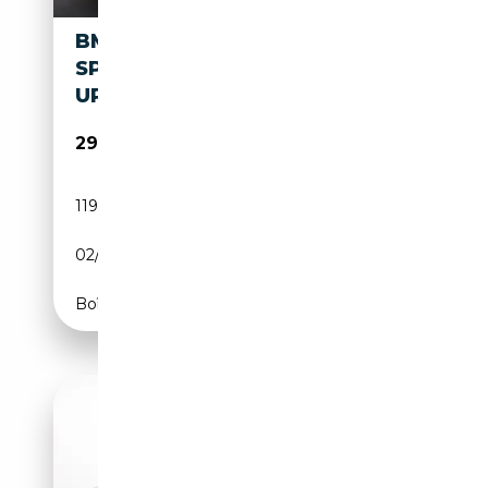
BMW 640 I XDRIVE M-
SPORT+HEAD-
UP+ACC+PANO+HIFI
29 480€
119 181 km
Essence
02/2018
340 CH (250 kW)
Boîte automatique