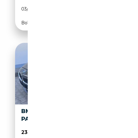
03/2014
313 CH (230 kW)
Boîte automatique
BMW 640 640 D XDRIVE M
PAKET VOLLAUSSTATTUNG
23 000€