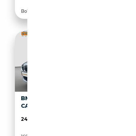
Boîte automatique
BMW 640 D XDRIVE *
CABRIOLET * M-PAKET *
24 488€