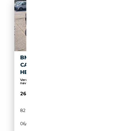
BMW 640 BMW 640D
CABRIO/VOLLLEDER/HUD/S-
HEFT/KAMERA
Verrouillage centralisé, Bluetooth, Système de
nav...
26 999€
82 000 km
Diesel
06/2014
313 CH (230 kW)