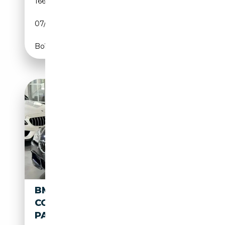
166 100 km
Diesel
07/2017
313 CH (230 kW)
Boîte automatique
BMW 640 D X-DRIVE GRAN
COUPE, M-
PAKET,PANO,VOLL,TOP