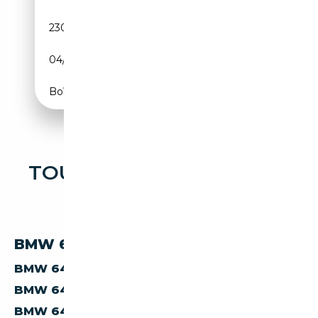
230 000 km
Diesel
04/2014
313 CH (230 kW)
Boîte automatique
TOUTES LES OCCASIONS
BMW 640
BMW 640 PAR CARBURANT
BMW 640
DIESEL
BMW 640
ESSENCE
BMW 640
ELECTRIQUE