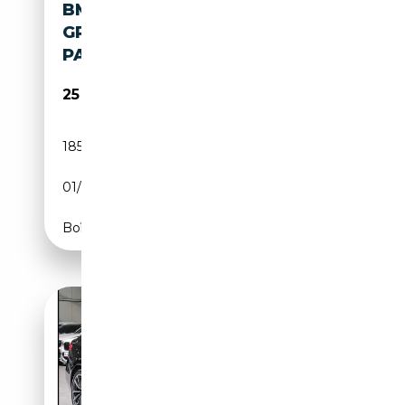
BMW 640 640 D X-DRIVE
GRAN COUPE, M-
PAKET,PANO,VOLL,TOP
25 390€
185 000 km
Diesel
01/2016
313 CH (230 kW)
Boîte automatique