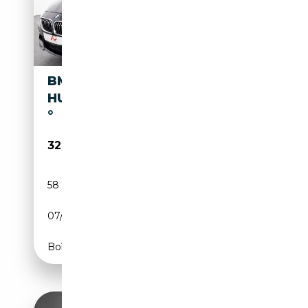
BMW 640 D CABRIO M SPORT
HUD,HARMAN/K,KEYLESS,360
°
32 880€
58 712 km
Diesel
07/2017
313 CH (230 kW)
Boîte automatique