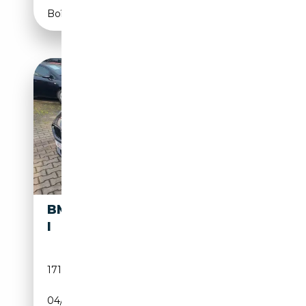
Boîte automatique
BMW 640 640
16 900€
I
171 300 km
Essence
04/2011
320 CH (235 kW)