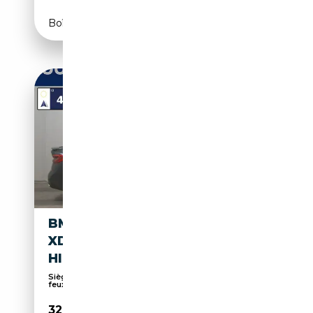
Boîte automatique
BMW 640 GRAN TURISMO
XDR LEDER NAVI LED HUD
HIFI
Sièges chauffants, Sièges massants, Assistant
feux...
32 180€