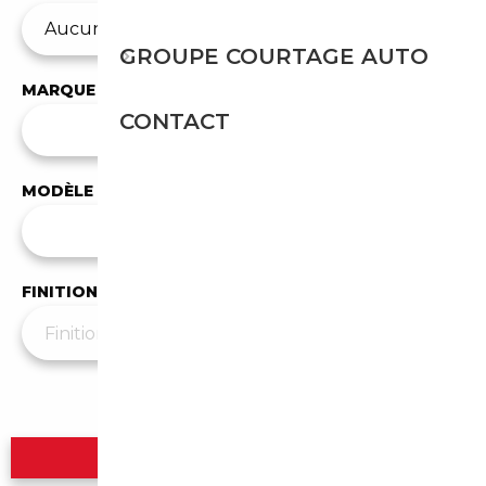
GROUPE COURTAGE AUTO
MARQUE
CONTACT
✕
BMW
MODÈLE
Tous les modèles
FINITION
Plus de filtres
▼
Rechercher