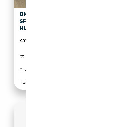
BMW 640 640 XDRIVE GT M
SPORT PANORAMA LASER
HUD H&K ACC
47 900€
63 800 km
Diesel
04/2022
340 CH (250 kW)
Boîte automatique