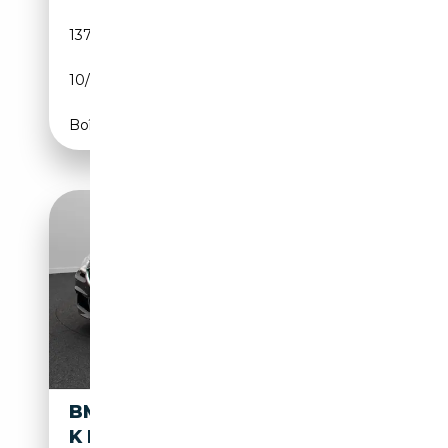
137 506 km
Diesel
10/2016
313 CH (230 kW)
Boîte automatique
BMW 640 COUPÉ M SPORT H
K KAMERA HUD SOFTCL 19