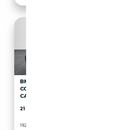
BMW 640 BAUREIHE 6 GRAN
COUPE 640 D XDRIVE
CAMARA
21 990€
192 488 km
Diesel