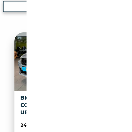
Nouvelle recherche
BMW 640 640D XDRIVE GRAN
COUPÉ*HEAD-
UP*RFK*KEYLESS*
24 995€