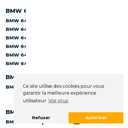
BMW 640 PAR CARROSSERIE
BMW 640
BERLINE
BMW 640
CABRIOLET
BMW 640
COUPE
BMW 640
SUV
BMW 640
BREAK
BMW 640
AUTRES
BMW 640 PAR TRANSMISSION
Ce site utilise des cookies pour vous
BMW 640
AUTOMATIQUE
garantir la meilleure expérience
utilisateur
Voir plus
BMW 640 PAR PAYS
Refuser
Autoriser
BMW SERIE-6 640 D'AUTRICHE