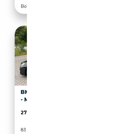
Boîte automatique
BMW 640 640 D GRAN COUPÉ
- M-PAKET - 83TKM !
27 500€
83 700 km
Diesel