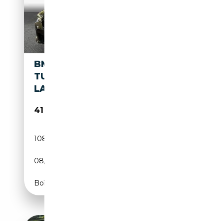
BMW 640 640I XDRIVE GRAN
TURISMO MPAKET PANO
LASER HEADUP
41 890€
108 723 km
Essence
08/2022
333 CH (245 kW)
Boîte automatique