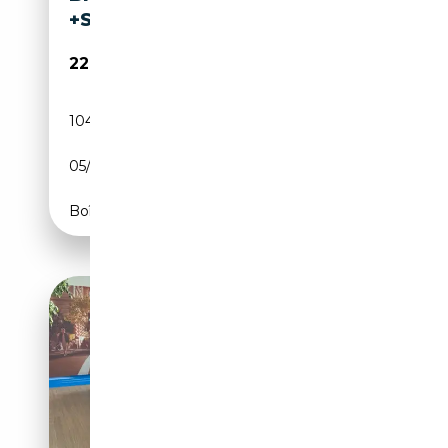
+SPORTSITZE+NAVI+PDC+
22 990€
104 000 km
Essence
05/2013
320 CH (235 kW)
Boîte automatique