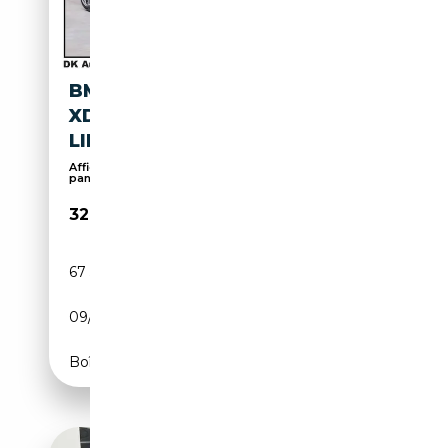
BMW 640 I GRAN TURISMO
XDRIVE SPORT-AUT./SPORT
LINE/
Affichage tête haute, Pack Sport, Toit
panoramique...
32 900€
67 500 km
Essence
09/2018
340 CH (250 kW)
Boîte automatique