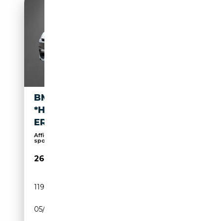
BMW 640 D XDRIVE COUPE
*HARMAN/KARDON*HUD*KAM
ERA*
Affichage tête haute, Phares au LED, Sièges
sport,...
26 850€
119 000 km
Diesel
05/2016
313 CH (230 kW)