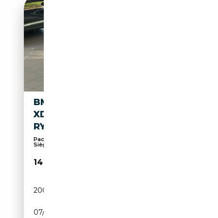
BMW 640 CABRIO D
XDRIVE/KAMERA/NAVI/MEMO
RY/BI-XENON
Pack Sport, Soundsystem, Airbag conducteur,
Sièges...
14 999€
200 000 km
Diesel
07/2014
313 CH (230 kW)