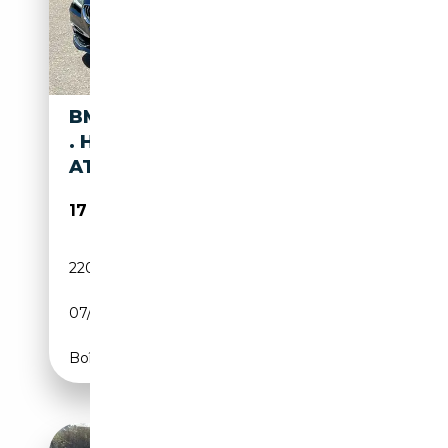
BMW 640 640 D GRAN COUPÉ
. HEAD-UP . SOFT CLOSS .
ATM !
17 400€
220 000 km
Diesel
07/2015
313 CH (230 kW)
Boîte automatique