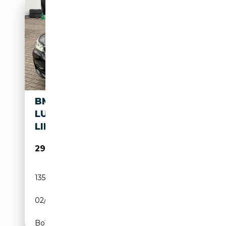
BMW 640 I GRAN TURISM
LUXURY
LINE*LEDER*PAN.DACH*HEA
29 999€
135 000 km
Essence
02/2019
340 CH (250 kW)
Boîte automatique