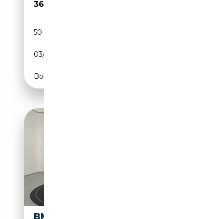
36 670€
50 174 km
Essence
03/2018
340 CH (250 kW)
Boîte automatique
BMW 640 I CABRIO