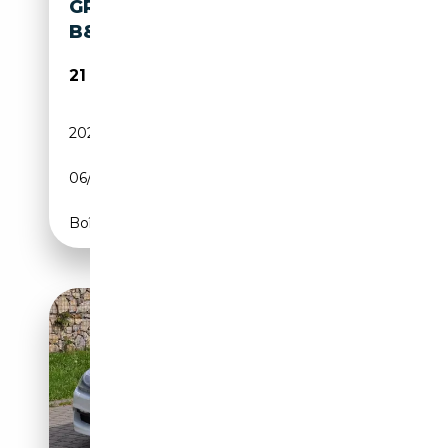
GRAN COUPE RFK HUD SOFT
B&O STDHZG
21 200€
202 800 km
Diesel
06/2013
313 CH (230 kW)
Boîte automatique