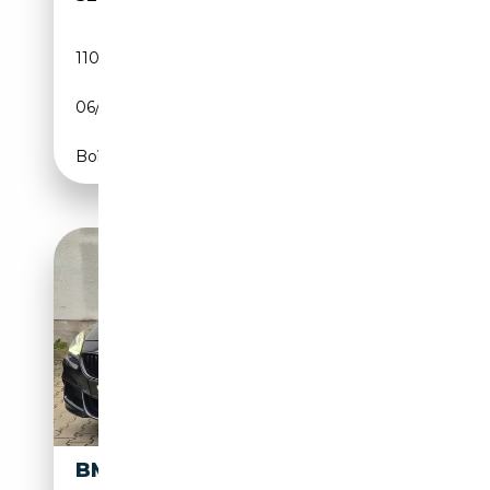
110 469 km
Essence
06/2022
333 CH (245 kW)
Boîte automatique
BMW 640 D XDRIVE M-SPORT