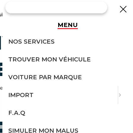
uisse
MENU
MW M6
NOS SERVICES
TROUVER MON VÉHICULE
E
VOITURE PAR MARQUE
erie-m depuis l'Allemagne.
IMPORT
F.A.Q
TRIER PAR
SIMULER MON MALUS