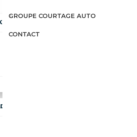
GROUPE COURTAGE AUTO
KERAMIK*CARBON*DEUTSCH*TOP*
CONTACT
Essence
560 CH (412 kW)
39 980€
D-UP*NAVI*
Essence