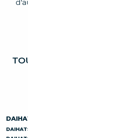
d'autres marques et modèles
disponibles.
TOUTES LES OCCASIONS
DAIHATSU CUORE
DAIHATSU CUORE PAR PAYS
DAIHATSU CUORE D'AUTRICHE