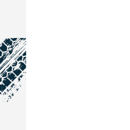
NOS COORDONNÉES
Courtage Auto Grand Est
:
Zone de l'Allan
25600 Vieux-Charmont
03 81 32 32 30