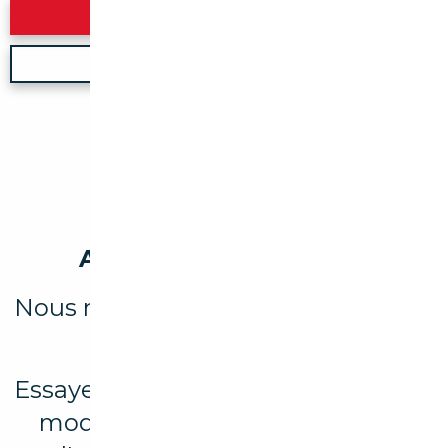
Rechercher
Nouvelle recherche
Aucun véhicule trouvé
Nous n'avons trouvé aucun résultat
pour votre recherche.
Essayez d’élargir votre recherche en
modifiant les filtres ou explorez