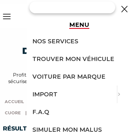
MENU
IMPORTEZ UNE
NOS SERVICES
DAIHATSU CUORE
TROUVER MON VÉHICULE
D'ALLEMAGNE
Profitez de l'expérience Courtage Auto pour
VOITURE PAR MARQUE
sécuriser l'import de votre daihatsu cuore depuis
l'Allemagne.
IMPORT
ACCUEIL
|
TOUTES LES MARQUES
|
DAIHATSU
|
F.A.Q
CUORE
|
CUORE D'ALLEMAGNE
RÉSULTATS DE VOTRE RECHERCHE
SIMULER MON MALUS