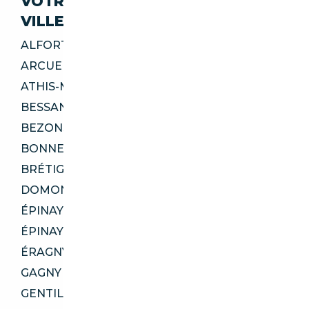
VOTRE IMPORT SÉCURISÉ DANS CES
VILLES
ALFORTVILLE 94140
ARCUEIL 94110
ATHIS-MONS 91200
BESSANCOURT 95550
BEZONS 95870
BONNEUIL-SUR-MARNE 94380
BRÉTIGNY-SUR-ORGE 91220
DOMONT 95330
ÉPINAY-SOUS-SÉNART 91860
ÉPINAY-SUR-SEINE 93800
ÉRAGNY 95610
GAGNY 93220
GENTILLY 94250