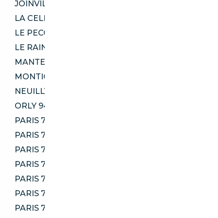
JOINVILLE-LE-PONT 94340
LA CELLE-SAINT-CLOUD 78170
LE PECQ 78230
LE RAINCY 93340
MANTES-LA-VILLE 78711
MONTIGNY-LE-BRETONNEUX 78180
NEUILLY-SUR-MARNE 93330
ORLY 94310
PARIS 75004
PARIS 75007
PARIS 75009
PARIS 75010
PARIS 75014
PARIS 75015
PARIS 75018