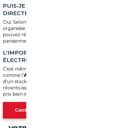
PUIS-JE ME FAIRE LIVRER À ARNOUVILLE
DIRECTEMENT ?
Oui. Selon l'option choisie, la livraison peut être
organisée
à votre adresse en Val-d'Oise
ou vous
pouvez récupérer le véhicule dans notre agence
parisienne, à votre convenance.
L'IMPORT EST-IL ADAPTÉ AUX VÉHICULES
ÉLECTRIQUES OU HYBRIDES ?
C'est même particulièrement avantageux. Les pays
comme l'
Allemagne ou les Pays-Bas
disposent
d'un stock important de véhicules électriques
récents issus de flottes d'entreprise, souvent à des
prix bien inférieurs au marché français.
Contacter l'agence Paris