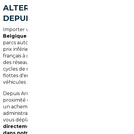
ALTERNATIVE CONCRÈTE
DEPUIS ARNOUVILLE
Importer un véhicule depuis l'
Allemagne, la
Belgique ou les Pays-Bas
permet d'accéder à des
parcs automobiles mieux entretenus, souvent à des
prix inférieurs de
15 à 25 %
par rapport au marché
français à caractéristiques équivalentes. Ces pays ont
des réseaux de distribution plus compétitifs et des
cycles de renouvellement plus courts dans les
flottes d'entreprise, ce qui libère régulièrement des
véhicules récents en excellent état.
Depuis Arnouville, la logistique est simplifiée : la
proximité de Paris et des autoroutes A1 et A15 permet
un acheminement rapide, et les démarches
administratives sont gérées sans que vous ayez à
vous déplacer.
La livraison peut être effectuée
directement à votre domicile à Arnouville ou
dans notre agence parisienne
, selon votre