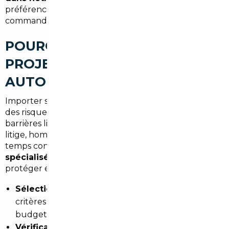
préférence et l'option choisie lors de votre
commande.
POURQUOI CONFIER VOTRE
PROJET À UN COURTIER
AUTOMOBILE
Importer seul un véhicule depuis l'étranger expose à
des risques réels : difficultés de vérification à distance,
barrières linguistiques, absence de recours en cas de
litige, homologation incomplète, et surtout, perte de
temps considérable. Un
courtier automobile
spécialisé
intervient à chaque étape pour vous
protéger et optimiser votre achat.
Sélection rigoureuse
du véhicule selon vos
critères exacts (motorisation, finition, kilométrage,
budget)
Vérification technique et historique
du