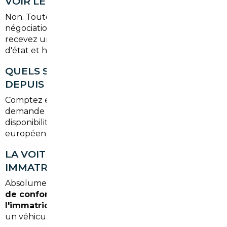
VOIR LE VÉHICULE ?
Non. Toute la sélection, la vérification et les
négociations sont réalisées par notre équipe. Vous
recevez un dossier complet avec photos, rapport
d'état et historique avant de vous engager.
QUELS SONT LES DÉLAIS HABITUELS
DEPUIS ARNOUVILLE ?
Comptez en moyenne
3 à 6 semaines
entre votre
demande et la livraison du véhicule, selon la
disponibilité du modèle recherché sur le marché
européen.
LA VOITURE SERA-T-ELLE BIEN
IMMATRICULÉE EN FRANCE ?
Absolument. Nous gérons la
demande de certificat
de conformité, le contrôle technique si requis et
l'immatriculation
au nom du client. Vous recevez
un véhicule prêt à rouler légalement en France.