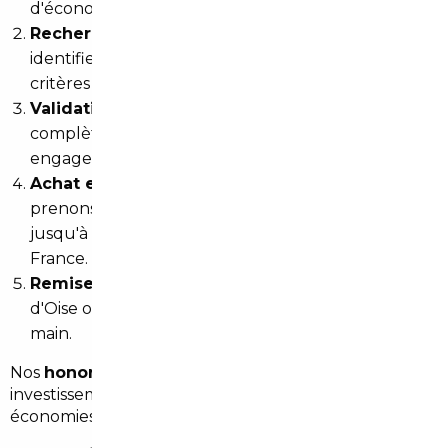
d'économies potentielles.
Recherche ciblée
: nos partenaires en Europe
identifient les véhicules correspondant à vos
critères dans un délai de 5 à 15 jours ouvrés.
Validation et accord
: vous recevez une fiche
complète du véhicule retenu. Aucun
engagement avant votre accord explicite.
Achat et acheminement
: une fois validé, nous
prenons en charge l'intégralité du processus
jusqu'à la remise du véhicule immatriculé en
France.
Remise du véhicule
: à votre domicile en Val-
d'Oise ou dans notre agence parisienne, clé en
main.
Nos
honoraires démarrent à 1 500 €
, un
investissement souvent largement compensé par les
économies réalisées sur le prix du véhicule lui-même.