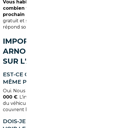
Vous habitez Arnouville et vous souhaitez savoir
combien vous pourriez économiser sur votre
prochain achat ?
Contactez-nous pour un devis
gratuit et sans engagement. Notre équipe vous
répond sous 24h.
IMPORT DE VOITURE À
ARNOUVILLE : VOS QUESTIONS
SUR L'ACHAT ET L'IMPORT
EST-CE QUE L'IMPORT EST POSSIBLE
MÊME POUR UN BUDGET MODESTE ?
Oui. Nous travaillons sur des véhicules à partir de
10
000 €
. L'intérêt de l'import est proportionnel au prix
du véhicule, mais dès 15 000 €, les économies
couvrent largement nos honoraires.
DOIS-JE ME DÉPLACER EN EUROPE POUR