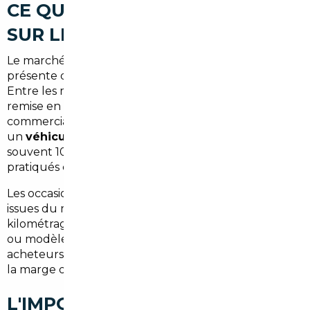
CE QUE VOUS PAYEZ EN TROP
SUR LE MARCHÉ LOCAL
Le marché automobile classique en Île-de-France
présente des prix parmi les plus élevés de France.
Entre les marges des concessionnaires, les frais de
remise en état non transparents et la pression
commerciale, un acheteur d'Arnouville qui cherche
un
véhicule récent entre 20 000 et 50 000 €
paie
souvent 10 à 20 % de trop par rapport aux prix
pratiqués en Europe centrale ou nordique.
Les occasions proposées localement sont souvent
issues du même stock régional : voitures parisiennes à
kilométrage élevé, historique d'entretien incomplet,
ou modèles mal adaptés aux besoins réels des
acheteurs de banlieue nord. Le choix est contraint, et
la marge de négociation, quasi nulle.
L'IMPORT EUROPÉEN : UNE