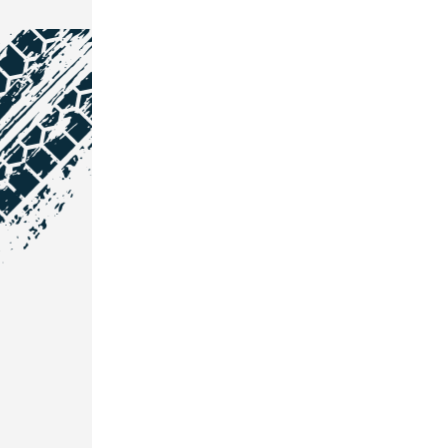
NOS COORDONNÉES
Courtage Auto Grand Est
:
Zone de l'Allan
25600 Vieux-Charmont
03 81 32 32 30
Courtage Auto Bordeaux
:
3 avenue Paul LANGEVIN
33600 PESSAC