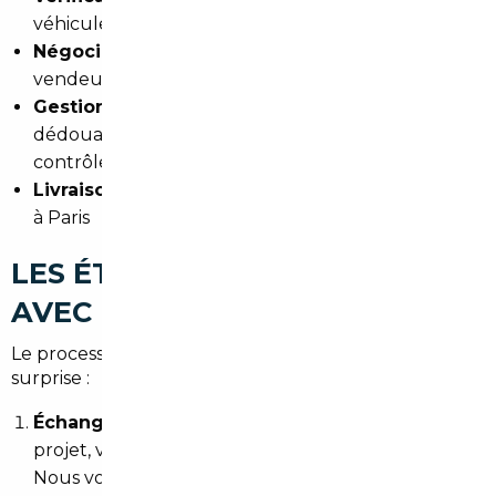
véhicule avant achat
Négociation du prix
directement avec les
vendeurs européens
Gestion complète de l'administratif
:
dédouanement, immatriculation française,
contrôle technique si nécessaire
Livraison à domicile à Arnouville
ou en agence
à Paris
LES ÉTAPES DE VOTRE IMPORT
AVEC NOTRE ÉQUIPE
Le processus est conçu pour être simple et sans
surprise :
Échange initial gratuit
: vous décrivez votre
projet, votre budget, le type de véhicule souhaité.
Nous vous soumettons une estimation