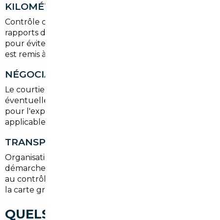
KILOMÉTRAGE
Contrôle des factures, du carnet d'entretien, des
rapports d'expertise et des relevés kilométriques
pour éviter toute mauvaise surprise. Un rapport clair
est remis à l'acheteur à Thann.
NÉGOCIATION ET ACHAT
Le courtier négocie le prix, vérifie les garanties
éventuelles et prépare les documents nécessaires
pour l'exportation (certificat de vente, quitus fiscal si
applicable).
TRANSPORT ET IMMATRICULATION
Organisation du transport sécurisé jusqu'à Thann,
démarches pour l'immatriculation française, passage
au contrôle technique si nécessaire et obtention de
la carte grise.
QUELS TYPES DE VOITURES