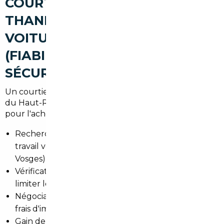
COURTIER AUTOMOBILE À
THANN POUR ACHETER UNE
VOITURE D'OCCASION
(FIABILITÉ, AVANTAGES,
SÉCURISATION)
Un courtier local combine connaissance du marché
du Haut-Rhin et réseau européen. Les avantages
pour l'acheteur de Thann :
Recherche ciblée selon besoins (trajet domicile-
travail vers Mulhouse, scolaire ou loisirs dans les
Vosges).
Vérification des annonces et des vendeurs pour
limiter les risques de fraude.
Négociation du prix et optimisation des coûts (TVA,
frais d'import).
Gain de temps administratif et logistique pour