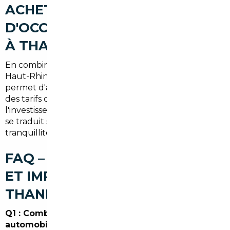
ACHETER UNE VOITURE
D'OCCASION AU MEILLEUR PRIX
À THANN (SYNTHÈSE)
En combinant la connaissance du marché local du
Haut-Rhin et un réseau européen, le courtier
permet d'accéder à des véhicules mieux équipés à
des tarifs compétitifs. Pour un acheteur à Thann,
l'investissement dans un courtier ou mandataire auto
se traduit souvent par des économies nettes et une
tranquillité d'esprit administrative.
FAQ – COURTIER AUTOMOBILE
ET IMPORT DE VOITURE À
THANN
Q1 : Combien coûte le service d'un courtier
automobile à Thann ?