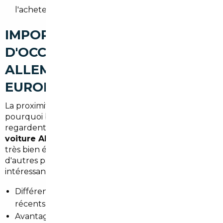
l'acheteur.
IMPORT DE VOITURES
D'OCCASION À THANN :
ALLEMAGNE, BELGIQUE ET
EUROPE
La proximité de la frontière allemande explique
pourquoi beaucoup d'acheteurs de Thann
regardent du côté de l'Allemagne. Un
import
voiture Allemagne Thann
peut offrir des voitures
très bien équipées à des prix attractifs. La Belgique et
d'autres pays européens restent aussi des sources
intéressantes.
Différences de prix : modèles premium et diesels
récents souvent moins chers en Allemagne.
Avantages : historique d'entretien complet, options