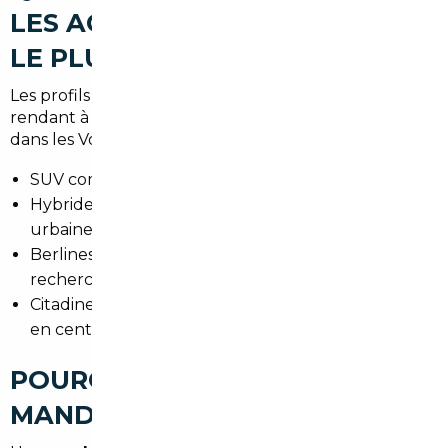
LES ACHETEURS RECHERCHENT
LE PLUS À THANN
Les profils varient : familles de la vallée, actifs se
rendant à Mulhouse, et amateurs de week-ends
dans les Vosges.
SUV compacts pour la polyvalence et l'espace.
Hybrides pour réduire la consommation en zone
urbaine et périurbaine.
Berlines premium pour les conducteurs
recherchant confort et performance.
Citadines économiques pour les trajets quotidiens
en centre-ville.
POURQUOI FAIRE APPEL À UN
MANDATAIRE AUTO À THANN