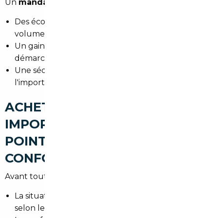
Un
mandataire auto Thann
optimise l'achat par :
Des économies sur le prix d'achat grâce aux
volumes négociés.
Un gain de temps significatif sur la recherche et les
démarches.
Une sécurisation juridique et administrative pour
l'import.
ACHETER UNE VOITURE
IMPORTÉE À THANN : LES
POINTS DE VIGILANCE (TVA,
CONFORMITÉ, CARTE GRISE)
Avant toute importation, vérifiez :
La situation fiscale : TVA déjà payée ou à régler
selon le pays et le statut du vendeur.