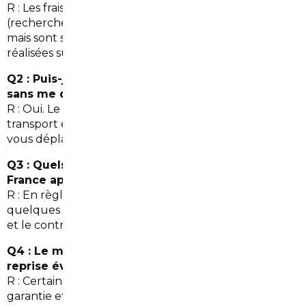
R : Les frais varient selon le niveau de service
(recherche simple à accompagnement complet),
mais sont souvent compensés par les économies
réalisées sur le prix d'achat et les démarches.
Q2 : Puis-je importer une voiture d'Allemagne
sans me déplacer depuis Thann ?
R : Oui. Le courtier peut gérer la visite, l'achat, le
transport et l'immatriculation sans que vous ayez à
vous déplacer.
Q3 : Quels délais pour l'immatriculation en
France après import ?
R : En règle générale, compter de quelques jours à
quelques semaines selon la rapidité des documents
et le contrôle technique.
Q4 : Le mandat couvre-t-il les garanties et la
reprise éventuelle ?
R : Certains mandataires proposent des extensions de
garantie et des options de reprise. Vérifiez les