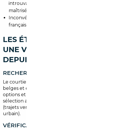
introuvables localement, kilométrage souvent
maîtrisé.
Inconvénients à prévoir : conformité aux normes
françaises, TVA et procédures d'homologation.
LES ÉTAPES POUR IMPORTER
UNE VOITURE D'OCCASION
DEPUIS THANN
RECHERCHE DU VÉHICULE
Le courtier fouille les plateformes allemandes,
belges et européennes, filtre par kilométrage,
options et historiques d'entretien, puis propose une
sélection adaptée aux habitudes de mobilité locales
(trajets vers Mulhouse, loisirs en montagne, usage
urbain).
VÉRIFICATION HISTORIQUE ET