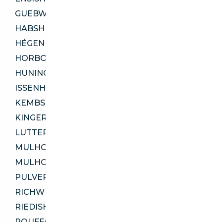
GUEBWILLER 68500
HABSHEIM 68440
HÉGENHEIM 68220
HORBOURG-WIHR 68180
HUNINGUE 68330
ISSENHEIM 68500
KEMBS 68680
KINGERSHEIM 68260
LUTTERBACH 68460
MULHOUSE 68100
MULHOUSE 68200
PULVERSHEIM 68840
RICHWILLER 68120
RIEDISHEIM 68400
ROUFFACH 68250