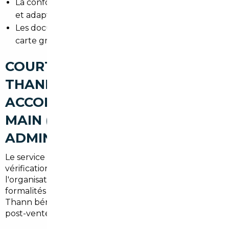
La conformité technique : homologation, émissions
et adaptabilité aux normes françaises.
Les documents administratifs : certificat de cession,
carte grise étrangère, contrôle technique.
COURTIER AUTOMOBILE
THANN : UN
ACCOMPAGNEMENT CLÉ EN
MAIN (RECHERCHE,
ADMINISTRATIF, LIVRAISON)
Le service offert inclut la recherche personnalisée, la
vérification complète du véhicule, la négociation,
l'organisation du transport et la gestion des
formalités (immatriculation, taxes). Les clients de
Thann bénéficient d'une livraison locale et d'un suivi
post-vente.