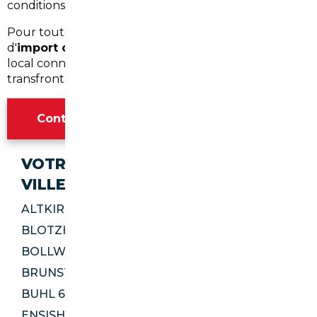
conditions avant signature.
Pour toute recherche personnalisée ou devis
d'
import occasion Thann
, contactez un courtier
local connaissant bien le Grand Est et les spécificités
transfrontalières.
Contacter l'agence Mulhouse
VOTRE IMPORT SÉCURISÉ DANS CES
VILLES
ALTKIRCH 68130
BLOTZHEIM 68730
BOLLWILLER 68540
BRUNSTATT-DIDENHEIM 68350
BUHL 68530
ENSISHEIM 68190