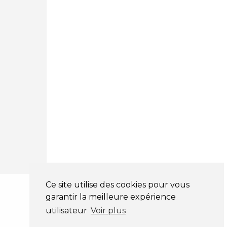
03 81 32 32 30
Mentions légales
CGV
NOS HORAIRES
LUNDI : 9H00 - 18H00
MARDI : 9H00 - 18H00
MERCREDI : 9H00 - 18H00
JEUDI : 9H00 - 18H00
VENDREDI : 9H00 - 18H00
SAMEDI : 9H00 - 12H00
DIMANCHE : FERMÉ
Ce site utilise des cookies pour vous
garantir la meilleure expérience
utilisateur
Voir plus