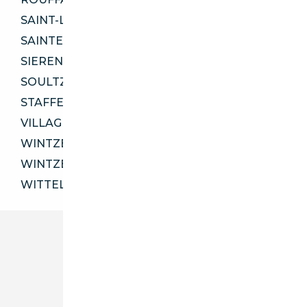
SAINT-LOUIS 68300
SAINTE-CROIX-EN-PLAINE 68127
SIERENTZ 68510
SOULTZ-HAUT-RHIN 68360
STAFFELFELDEN 68850
VILLAGE-NEUF 68128
WINTZENHEIM 68124
WINTZENHEIM 68920
WITTELSHEIM 68310