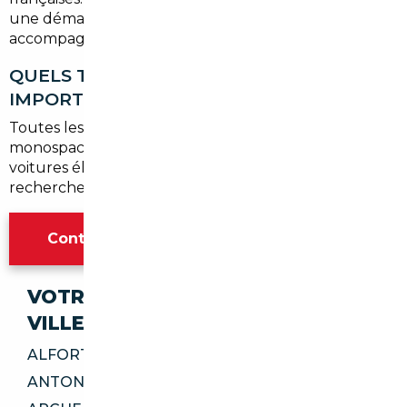
une démarche en autonomie et un
accompagnement professionnel.
QUELS TYPES DE VÉHICULES PEUT-ON
IMPORTER VIA VOTRE SERVICE ?
Toutes les catégories sont accessibles : berlines, SUV,
monospaces, utilitaires légers, véhicules de prestige,
voitures électriques ou hybrides. Nous adaptons la
recherche à votre projet, pas l'inverse.
Contacter l'agence Paris
VOTRE IMPORT SÉCURISÉ DANS CES
VILLES
ALFORTVILLE 94140
ANTONY 92160