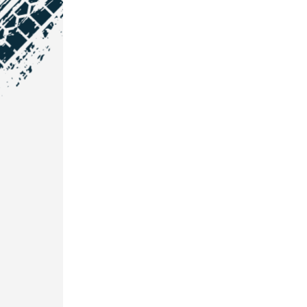
NOS COORDONNÉES
Courtage Auto Grand Est
:
Zone de l'Allan
25600 Vieux-Charmont
03 81 32 32 30
Courtage Auto Bordeaux
:
3 avenue Paul LANGEVIN
33600 PESSAC
05 25 53 07 73
Courtage Auto Paris
:
12 Avenue des Prés
78180 Montigny Le Bretonneux
01 89 71 00 37