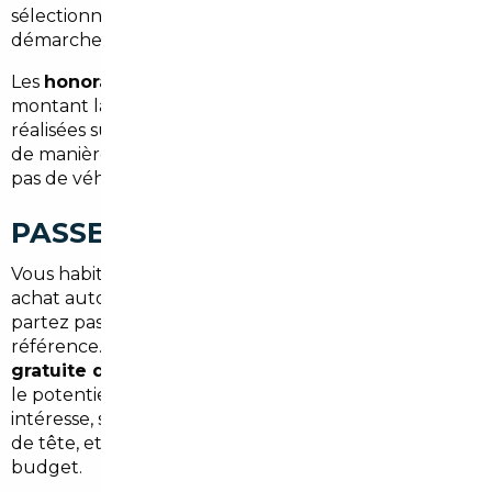
sélectionnée lors de votre commande. Aucune
démarche complexe ne repose sur vous.
Les
honoraires démarrent à partir de 1 500 €
, un
montant largement compensé par les économies
réalisées sur le prix d'achat. Chaque dossier est traité
de manière personnalisée : pas de formule standard,
pas de véhicule imposé.
PASSEZ À L'ACTION
Vous habitez Bourg-la-Reine et vous envisagez un
achat automobile dans les prochains mois ? Ne
partez pas du prix affiché en concession comme
référence. Contactez-nous pour une
analyse
gratuite de votre projet
: nous évaluons ensemble
le potentiel d'économies sur le modèle qui vous
intéresse, sans engagement. C'est rapide, sans prise
de tête, et ça peut changer significativement votre
budget.