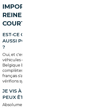
IMPORT VOITURE À BOURG-LA-
REINE : VOS QUESTIONS SUR LE
COURTAGE ET L'IMPORT
EST-CE QUE L'IMPORT FONCTIONNE
AUSSI POUR LES VOITURES ÉLECTRIQUES
?
Oui, et c'est même particulièrement pertinent. Les
véhicules électriques importés d'Allemagne ou de
Belgique bénéficient souvent de configurations plus
complètes à prix équivalent. Le bonus écologique
français s'applique sous conditions, ce que nous
vérifions systématiquement pour chaque dossier.
JE VIS À BOURG-LA-REINE : EST-CE QUE JE
PEUX ÊTRE LIVRÉ À DOMICILE ?
Absolument. La
livraison à domicile est possible
à