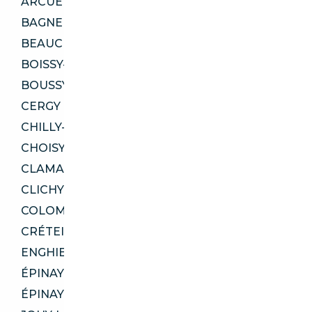
ARCUEIL 94110
BAGNEUX 92220
BEAUCHAMP 95250
BOISSY-SAINT-LÉGER 94470
BOUSSY-SAINT-ANTOINE 91800
CERGY 95000
CHILLY-MAZARIN 91380
CHOISY-LE-ROI 94600
CLAMART 92140
CLICHY 92110
COLOMBES 92700
CRÉTEIL 94000
ENGHIEN-LES-BAINS 95880
ÉPINAY-SUR-ORGE 91360
ÉPINAY-SUR-SEINE 93800