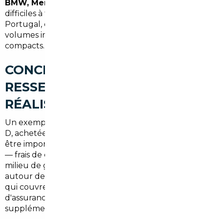
BMW, Mercedes, Audi
— à des prix sortie usine
difficiles à trouver en France. L'Espagne et le
Portugal, quant à eux, permettent d'accéder à des
volumes importants sur les citadines et les SUV
compacts.
CONCRÈTEMENT, À QUOI
RESSEMBLENT LES ÉCONOMIES
RÉALISÉES ?
Un exemple concret : une berline premium segment
D, achetée en concession française à
58 000 €
, peut
être importée d'Allemagne pour
48 000 à 51 000 €
— frais de courtage inclus. Sur un SUV familial de
milieu de gamme, l'économie tourne régulièrement
autour de
4 000 à 7 000 €
. Ce sont des montants
qui couvrent largement plusieurs années
d'assurance, voire le financement d'options
supplémentaires.