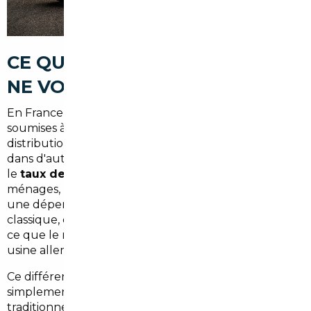
CE QUE LE MARCHÉ FRANÇAIS
NE VOUS DIT PAS
En France, les voitures neuves ou récentes sont
soumises à des marges importateurs, des frais de
distribution et des taxes qui n'existent pas ou peu
dans d'autres pays européens. À Bourg-la-Reine, où
le
taux de motorisation dépasse les 70 %
des
ménages, la voiture est un investissement réel — pas
une dépense anodine. Acheter en concession
classique, c'est souvent payer 15 à 25 % de plus que
ce que le même véhicule coûte à la sortie d'une
usine allemande, belge ou espagnole.
Ce différentiel de prix n'est pas un secret : il est
simplement peu mis en avant par les acteurs
traditionnels. Un
courtier automobile spécialisé