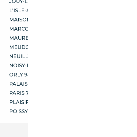
JOUY-LE-MOUTIER 95280
L'ISLE-ADAM 95290
MAISONS-ALFORT 94700
MARCOUSSIS 91460
MAUREPAS 78310
MEUDON 92360
NEUILLY-SUR-SEINE 92200
NOISY-LE-SEC 93130
ORLY 94310
PALAISEAU 91120
PARIS 75005
PLAISIR 78370
POISSY 78300