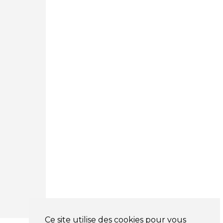
Courtage Auto Mulhouse
:
62, Rue Jacques Mugnier
Mulhouse 68200
03 81 32 32 30
Mentions légales
CGV
NOS HORAIRES
LUNDI : 9H00 - 18H00
MARDI : 9H00 - 18H00
MERCREDI : 9H00 - 18H00
JEUDI : 9H00 - 18H00
VENDREDI : 9H00 - 18H00
SAMEDI : 9H00 - 12H00
DIMANCHE : FERMÉ
Ce site utilise des cookies pour vous