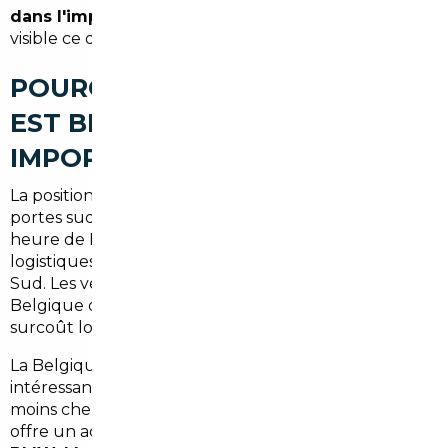
dans l'import
joue précisément ce rôle : rendre
visible ce que les circuits classiques dissimulent.
POURQUOI BOURG-LA-REINE
EST BIEN PLACÉE POUR
IMPORTER
La position géographique de Bourg-la-Reine, aux
portes sud de Paris, est un atout réel. À moins d'une
heure de Paris, la ville est connectée aux grands axes
logistiques qui desservent l'Europe du Nord et du
Sud. Les véhicules importés depuis l'Allemagne, la
Belgique ou le Portugal arrivent rapidement, sans
surcoût logistique disproportionné.
La Belgique reste l'un des marchés les plus
intéressants : fiscalité favorable, véhicules souvent
moins chers à configuration équivalente. L'Allemagne
offre un accès direct aux constructeurs premium —