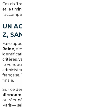
Ces chiffres varient selon le modèle, le pays d'origine
et le timing d'achat — c'est précisément pourquoi
l'accompagnement par un expert change tout.
UN ACCOMPAGNEMENT DE A À
Z, SANS MAUVAISE SURPRISE
Faire appel à un
courtier automobile à Bourg-la-
Reine
, c'est déléguer l'intégralité du processus :
identification du véhicule correspondant à vos
critères, vérification de l'historique, négociation avec
le vendeur étranger, gestion des démarches
administratives (homologation, immatriculation
française, TVA intracommunautaire), et livraison
finale.
Sur ce dernier point, vous avez le choix :
livraison
directement à votre domicile à Bourg-la-Reine
ou récupération dans notre agence partenaire à
Paris — selon vos préférences et l'option