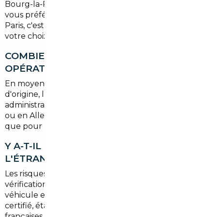
Bourg-la-Reine et dans toute la région parisienne. Si
vous préférez récupérer votre véhicule en agence à
Paris, c'est également envisageable. Tout dépend de
votre choix au moment de finaliser votre commande.
COMBIEN DE TEMPS PREND UNE
OPÉRATION D'IMPORT COMPLÈTE ?
En moyenne, entre
4 et 10 semaines
selon le pays
d'origine, la disponibilité du véhicule et les délais
administratifs. Pour un véhicule en stock en Belgique
ou en Allemagne, les délais sont souvent plus courts
que pour une commande en concession française.
Y A-T-IL DES RISQUES LIÉS À L'ACHAT À
L'ÉTRANGER ?
Les risques existent si l'on achète seul, sans
vérification préalable. Avec un courtier, chaque
véhicule est contrôlé : historique, kilométrage
certifié, état général, conformité aux normes
françaises. C'est la différence fondamentale entre