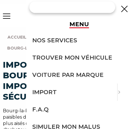
MENU
ACCUEIL
|
AGENCE PARIS
|
NOS SERVICES
BOURG-LA-REINE (92340)
TROUVER MON VÉHICULE
IMPORT VOITURE À
BOURG-LA-REINE :
VOITURE PAR MARQUE
IMPORTEZ EN TOUTE
IMPORT
SÉCURITÉ
F.A.Q
Bourg-la-Reine, ses
22 000 habitants
, ses rues
paisibles du Val-de-Bièvre et ses ménages parmi les
plus aisés des Hauts-de-Seine : c'est un profil
SIMULER MON MALUS