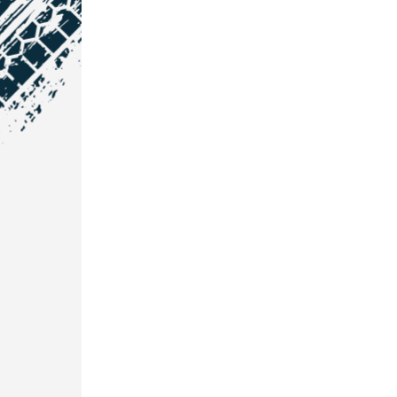
NOS COORDONNÉES
Courtage Auto Grand Est
:
Zone de l'Allan
25600 Vieux-Charmont
03 81 32 32 30
Courtage Auto Bordeaux
:
3 avenue Paul LANGEVIN
33600 PESSAC
05 25 53 07 73
Courtage Auto Paris
:
12 Avenue des Prés
78180 Montigny Le Bretonneux