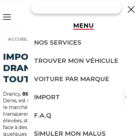
MENU
ACCUEIL
|
AGENCE PARIS
|
DRANCY (93700)
NOS SERVICES
IMPORT VOITURE À
TROUVER MON VÉHICULE
DRANCY : IMPORTEZ EN
TOUTE SÉCURITÉ
VOITURE PAR MARQUE
Drancy,
86 000 habitants
au cœur de la Seine-Saint-
IMPORT
Denis, est une ville dense, bien connectée à Paris, où
le marché automobile local manque souvent de
transparence. Concessionnaires surchargés, marges
F.A.Q
élevées, stock limité : les acheteurs drancéens font
face à des conditions peu favorables. Et pourtant, à
SIMULER MON MALUS
quelques centaines de kilomètres, des marchés