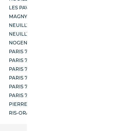
LES PAVILLONS-SOUS-BOIS 93320
MAGNY-LES-HAMEAUX 78114
NEUILLY-SUR-MARNE 93330
NEUILLY-SUR-SEINE 92200
NOGENT-SUR-MARNE 94130
PARIS 75004
PARIS 75008
PARIS 75012
PARIS 75013
PARIS 75016
PARIS 75020
PIERRELAYE 95220
RIS-ORANGIS 91130