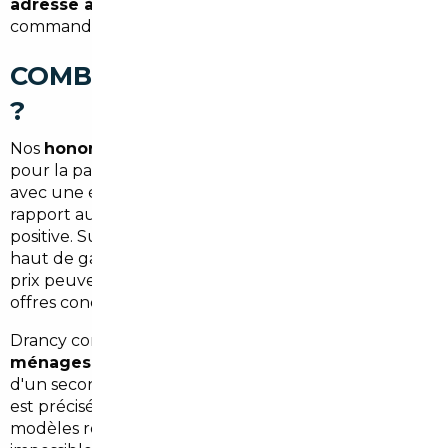
adresse à Drancy
, selon votre choix lors de la
commande.
COMBIEN ÇA COÛTE VRAIMENT
?
Nos
honoraires démarrent à 1 500 €
, tout compris
pour la partie courtage. Sur un véhicule importé
avec une économie moyenne de 4 000 à 8 000 € par
rapport au prix français, la balance est rapidement
positive. Sur un segment premium — SUV, berline
haut de gamme, véhicule électrique — les écarts de
prix peuvent dépasser
10 000 €
par rapport aux
offres concessionnaires locaux.
Drancy compte une proportion significative de
ménages bi-motorisés
, souvent à la recherche
d'un second véhicule fiable sans se ruiner. L'import
est précisément adapté à ce profil : accès à des
modèles récents, bien entretenus, à des tarifs