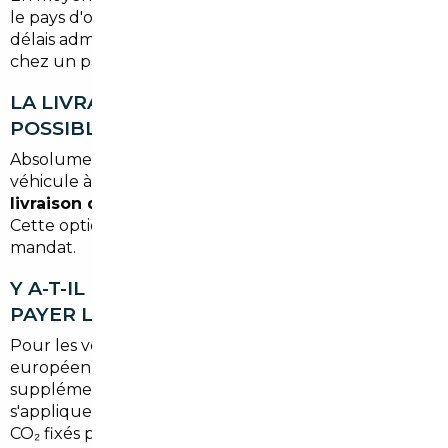
le pays d'origine, la disponibilité du véhicule et les
délais administratifs. Pour un véhicule déjà en stock
chez un partenaire, le délai peut être plus court.
LA LIVRAISON À BREUILLET EST-ELLE
POSSIBLE ?
Absolument. Vous pouvez choisir de récupérer votre
véhicule à notre agence de Paris, ou opter pour une
livraison directement à votre adresse à Breuillet
.
Cette option est précisée lors de la signature du
mandat.
Y A-T-IL DES TAXES SUPPLÉMENTAIRES À
PAYER LORS D'UN IMPORT EN FRANCE ?
Pour les véhicules en provenance de l'Union
européenne, il n'y a pas de droits de douane
supplémentaires. En revanche, le
malus écologique
s'applique si le véhicule dépasse les seuils d'émissions
CO₂ fixés par la réglementation française. Nous