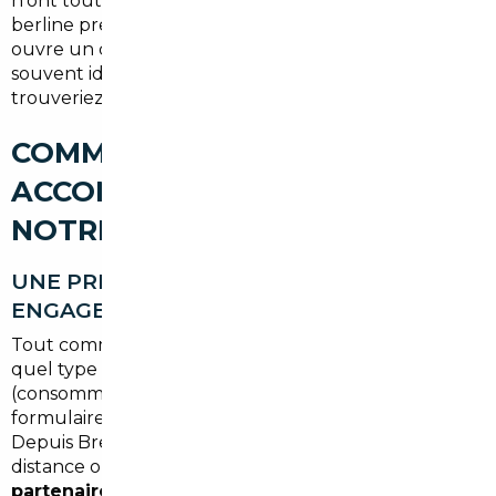
n'ont tout simplement pas. Un SUV familial, une
berline premium ou un utilitaire récent : l'import
ouvre un catalogue bien plus large, pour un budget
souvent identique — voire inférieur — à ce que vous
trouveriez localement.
COMMENT SE DÉROULE UN
ACCOMPAGNEMENT AVEC
NOTRE COURTIER
UNE PREMIÈRE CONSULTATION SANS
ENGAGEMENT
Tout commence par un échange sur votre projet :
quel type de véhicule, quel budget, quelles priorités
(consommation, motorisation, équipements). Pas de
formulaire complexe, juste une conversation directe.
Depuis Breuillet, vous pouvez nous contacter à
distance ou vous rendre dans notre
agence
partenaire la plus proche, à Paris
.