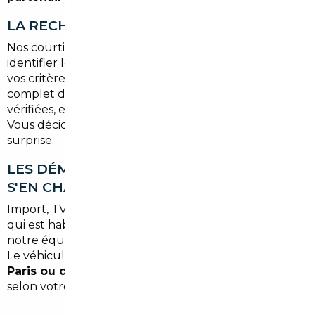
LA RECHERCHE DU VÉHICULE IDÉAL
Nos courtiers activent leur réseau européen pour
identifier les véhicules correspondant exactement à
vos critères. Chaque proposition inclut : historique
complet du véhicule, photos détaillées, options
vérifiées, et estimation des frais d'immatriculation.
Vous décidez en connaissance de cause, sans
surprise.
LES DÉMARCHES ADMINISTRATIVES, ON
S'EN CHARGE
Import, TVA, contrôle technique, carte grise : tout ce
qui est habituellement source de stress est géré par
notre équipe. Vous n'avez qu'à valider les étapes clés.
Le véhicule vous est ensuite livré
à l'agence de
Paris ou directement à votre domicile à Breuillet
,
selon votre préférence et l'option choisie.