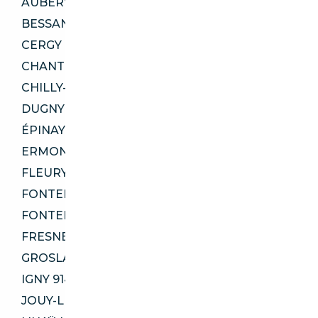
AUBERVILLIERS 93300
BESSANCOURT 95550
CERGY 95800
CHANTELOUP-LES-VIGNES 78570
CHILLY-MAZARIN 91380
DUGNY 93440
ÉPINAY-SOUS-SÉNART 91860
ERMONT 95120
FLEURY-MÉROGIS 91700
FONTENAY-AUX-ROSES 92260
FONTENAY-LE-FLEURY 78330
FRESNES 94260
GROSLAY 95410
IGNY 91430
JOUY-LE-MOUTIER 95280