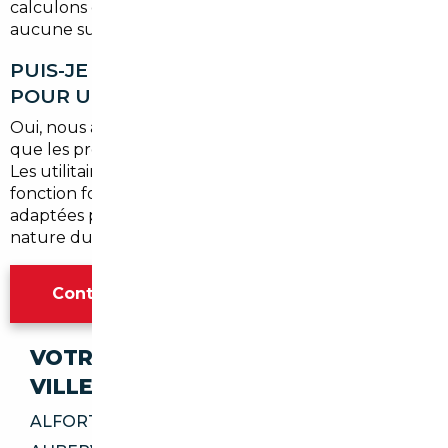
calculons ce montant en amont pour qu'il n'y ait
aucune surprise.
PUIS-JE FAIRE IMPORTER UN VÉHICULE
POUR UN USAGE PROFESSIONNEL ?
Oui, nous accompagnons aussi bien les particuliers
que les professionnels, artisans et TPE de l'Essonne.
Les utilitaires, breaks de société et véhicules de
fonction font partie de nos spécialités. Des conditions
adaptées peuvent s'appliquer selon le volume ou la
nature du projet.
Contacter l'agence Paris
VOTRE IMPORT SÉCURISÉ DANS CES
VILLES
ALFORTVILLE 94140