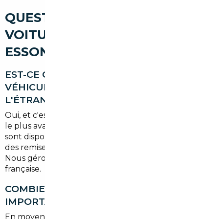
QUESTIONS SUR L'IMPORT DE
VOITURE À BREUILLET ET EN
ESSONNE
EST-CE QUE JE PEUX FAIRE IMPORTER UN
VÉHICULE ÉLECTRIQUE DEPUIS
L'ÉTRANGER ?
Oui, et c'est même l'un des segments où l'import est
le plus avantageux. Certains modèles électriques
sont disponibles en Allemagne ou en Belgique avec
des remises constructeur inexistantes en France.
Nous gérons toute la conformité et l'immatriculation
française.
COMBIEN DE TEMPS PREND UNE
IMPORTATION DEPUIS LA COMMANDE ?
En moyenne, comptez entre
3 et 6 semaines
selon