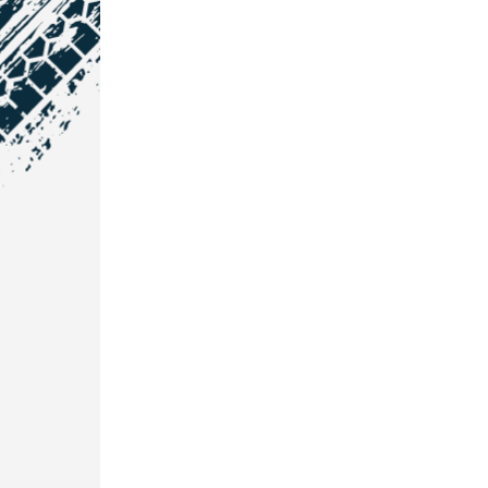
NOS COORDONNÉES
Courtage Auto Grand Est
:
Zone de l'Allan
25600 Vieux-Charmont
03 81 32 32 30
Courtage Auto Bordeaux
:
3 avenue Paul LANGEVIN
33600 PESSAC
05 25 53 07 73
Courtage Auto Paris
:
12 Avenue des Prés
78180 Montigny Le Bretonneux