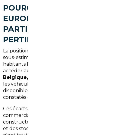
POURQUOI L'IMPORT
EUROPÉEN EST
PARTICULIÈREMENT
PERTINENT DEPUIS BREUILLET
La position géographique de Breuillet est un atout
sous-estimé. À moins d'une heure de Paris, les
habitants bénéficient d'une logistique simplifiée pour
accéder au réseau de nos partenaires en
Allemagne,
Belgique, Portugal et Espagne
— des marchés où
les véhicules neufs et récents sont souvent
disponibles à des tarifs
10 à 25 % inférieurs
aux prix
constatés en France.
Ces écarts s'expliquent par des politiques
commerciales différentes selon les pays, des remises
constructeurs plus agressives sur certains marchés,
et des stocks disponibles que les réseaux français