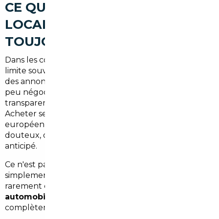
CE QUE LE MARCHÉ AUTO
LOCAL NE VOUS OFFRE PAS
TOUJOURS
Dans les communes comme Breuillet, le choix se
limite souvent à quelques concessions généralistes et
des annonces entre particuliers. Le résultat ? Des prix
peu négociés, des délais de livraison longs, et une
transparence relative sur l'historique des véhicules.
Acheter seul sans connaître les rouages du marché
européen, c'est prendre un risque réel : kilométrage
douteux, options manquantes, malus fiscal non
anticipé.
Ce n'est pas une critique des vendeurs locaux — c'est
simplement la réalité d'un marché où l'acheteur est
rarement en position de force.
Un courtier
automobile spécialisé dans l'import
change
complètement l'équation.