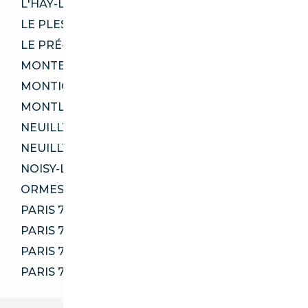
L'HAŸ-LES-ROSES 94240
LE PLESSIS-BOUCHARD 95130
LE PRÉ-SAINT-GERVAIS 93310
MONTESSON 78360
MONTIGNY-LÈS-CORMEILLES 95370
MONTLHÉRY 91310
NEUILLY-PLAISANCE 93360
NEUILLY-SUR-MARNE 93330
NOISY-LE-SEC 93130
ORMESSON-SUR-MARNE 94490
PARIS 75006
PARIS 75015
PARIS 75016
PARIS 75020