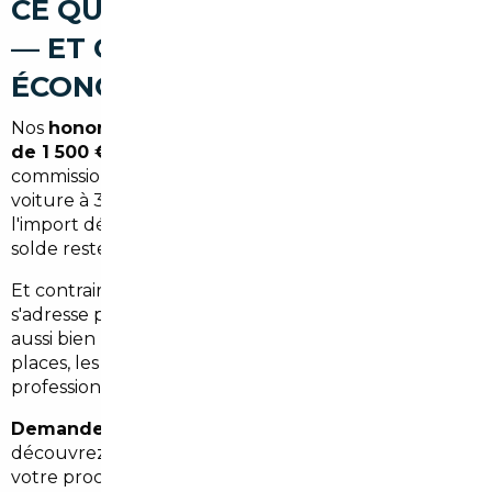
CE QUE ÇA COÛTE VRAIMENT
— ET CE QUE VOUS
ÉCONOMISEZ
Nos
honoraires de courtage démarrent à partir
de 1 500 €
, un montant fixe et transparent, sans
commission cachée sur le prix du véhicule. Sur une
voiture à 30 000 €, les économies réalisées grâce à
l'import dépassent souvent les 4 000 à 7 000 €. Le
solde reste donc largement positif pour l'acheteur.
Et contrairement à une idée reçue, ce service ne
s'adresse pas qu'aux grosses cylindrées. Nous traitons
aussi bien les
citadines électriques
que les SUV 7
places, les véhicules hybrides ou les utilitaires
professionnels.
Demandez votre devis gratuit
dès maintenant et
découvrez combien vous pouvez économiser sur
votre prochain véhicule depuis Breuillet.