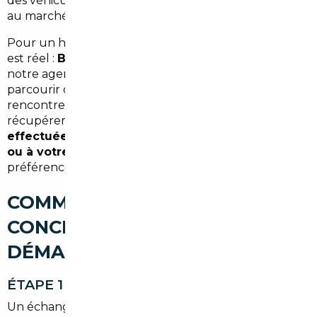
des véhicules sélectionnés, contrôlés et conformes
au marché français.
Pour un habitant d'Eysines, l'avantage géographique
est réel :
Bordeaux est à moins de 15 minutes
, et
notre agence y est implantée. Vous n'avez pas à
parcourir des centaines de kilomètres pour
rencontrer votre courtier, suivre votre dossier ou
récupérer votre véhicule. La
livraison peut être
effectuée directement à l'agence de Bordeaux
ou à votre domicile à Eysines
, selon votre
préférence et l'option que vous choisissez.
COMMENT FONCTIONNE
CONCRÈTEMENT LA
DÉMARCHE ?
ÉTAPE 1 — DÉFINIR VOTRE PROJET
Un échange téléphonique ou en agence suffit pour