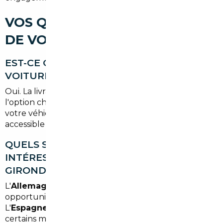
VOS QUESTIONS SUR L'IMPORT
DE VOITURE À EYSINES
EST-CE QUE JE PEUX RÉCUPÉRER MA
VOITURE DIRECTEMENT À EYSINES ?
Oui. La livraison à domicile est possible à Eysines selon
l'option choisie. Vous pouvez aussi venir récupérer
votre véhicule à notre agence de Bordeaux,
accessible en moins de 15 minutes depuis Eysines.
QUELS SONT LES PAYS LES PLUS
INTÉRESSANTS POUR IMPORTER EN
GIRONDE ?
L'
Allemagne et la Belgique
offrent les meilleures
opportunités sur les véhicules premium et récents.
L'
Espagne et le Portugal
sont compétitifs sur
certains modèles populaires, avec des frais de