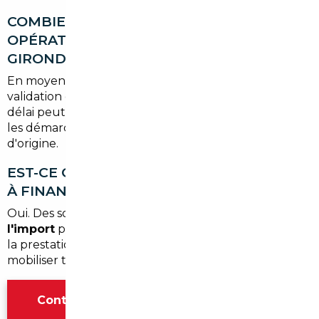
COMBIEN DE TEMPS DURE UNE
OPÉRATION D'IMPORT DEPUIS LA
GIRONDE ?
En moyenne, comptez
3 à 6 semaines
entre la
validation du projet et la livraison du véhicule. Ce
délai peut varier selon la disponibilité du modèle et
les démarches administratives spécifiques au pays
d'origine.
EST-CE QUE LE COURTIER PEUT M'AIDER
À FINANCER MON VÉHICULE IMPORTÉ ?
Oui. Des solutions de
financement adaptées à
l'import
peuvent être proposées en complément de
la prestation, afin de faciliter votre projet d'achat sans
mobiliser toute votre trésorerie en une seule fois.
Contacter l'agence Bordeaux