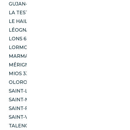
GUJAN-MESTRAS 33470
LA TESTE-DE-BUCH 33260
LE HAILLAN 33185
LÉOGNAN 33850
LONS 64140
LORMONT 33310
MARMANDE 47200
MÉRIGNAC 33700
MIOS 33380
OLORON-SAINTE-MARIE 64400
SAINT-LOUBÈS 33450
SAINT-MÉDARD-EN-JALLES 33160
SAINT-PIERRE-DU-MONT 40280
SAINT-VINCENT-DE-TYROSSE 40230
TALENCE 33400