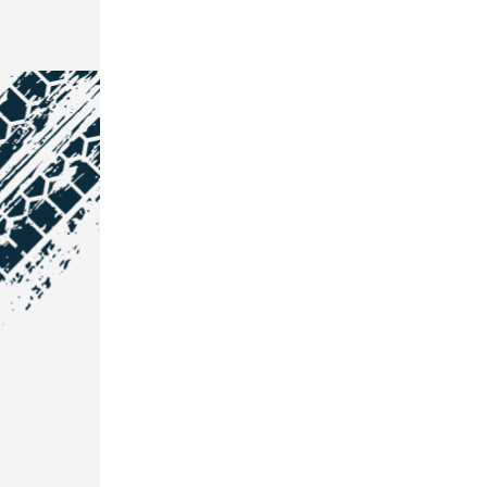
NOS COORDONNÉES
Courtage Auto Grand Est
:
Zone de l'Allan
25600 Vieux-Charmont
03 81 32 32 30
Courtage Auto Bordeaux
:
3 avenue Paul LANGEVIN