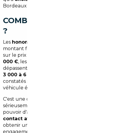
Bordeaux ou directement chez vous à Eysines.
COMBIEN ÇA COÛTE VRAIMENT
?
Les
honoraires démarrent à partir de 1 500 €
, un
montant fixe et transparent, sans commission cachée
sur le prix du véhicule. Sur un achat de
20 000 à 40
000 €
, les économies réalisées grâce à l'import
dépassent souvent largement ce montant — parfois
3 000 à 6 000 € d'écart
par rapport aux prix
constatés sur le marché local bordelais pour un
véhicule équivalent.
C'est une démarche qui mérite d'être envisagée
sérieusement, surtout dans un contexte où le
pouvoir d'achat automobile est sous pression.
Prenez
contact avec notre agence de Bordeaux
pour
obtenir une estimation personnalisée, sans
engagement.