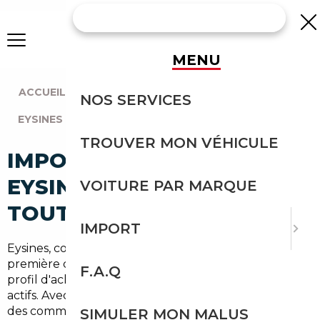
MENU
ACCUEIL
|
AGENCE BORDEAUX
|
NOS SERVICES
EYSINES (33320)
TROUVER MON VÉHICULE
IMPORT VOITURE À
EYSINES : IMPORTEZ EN
VOITURE PAR MARQUE
TOUTE SÉCURITÉ
IMPORT
Eysines, commune de près de
22 000 habitants
en
première couronne de Bordeaux, concentre un
F.A.Q
profil d'acheteurs automobiles particulièrement
actifs. Avec un
taux de motorisation élevé
typique
des communes périurbaines girondines et une
SIMULER MON MALUS