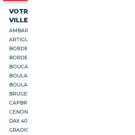
VOTRE IMPORT SÉCURISÉ DANS CES
VILLES
AMBARÈS-ET-LAGRAVE 33440
ARTIGUES-PRÈS-BORDEAUX 33370
BORDEAUX 33000
BORDEAUX 33100
BOUCAU 64340
BOULAZAC ISLE MANOIRE 24330
BOULAZAC ISLE MANOIRE 24750
BRUGES 33520
CAPBRETON 40130
CENON 33150
DAX 40100
GRADIGNAN 33170