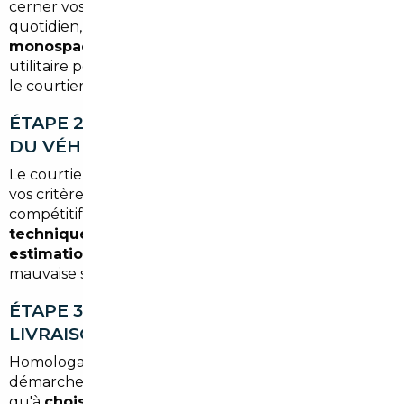
cerner vos besoins : type de véhicule, budget, usage
quotidien, délai souhaité. Que vous recherchiez un
monospace pour une famille nombreuse
, un
utilitaire pour votre activité ou une berline premium,
le courtier adapte sa recherche à votre profil.
ÉTAPE 2 — SÉLECTION ET VÉRIFICATION
DU VÉHICULE
Le courtier identifie des véhicules correspondant à
vos critères sur les marchés européens les plus
compétitifs. Chaque proposition inclut un
contrôle
technique, une vérification de l'historique et une
estimation des frais d'importation
— aucune
mauvaise surprise à l'arrivée.
ÉTAPE 3 — GESTION ADMINISTRATIVE ET
LIVRAISON
Homologation, carte grise, quitus fiscal : toutes les
démarches sont prises en charge. Vous n'avez plus
qu'à
choisir votre date de livraison
, en agence à