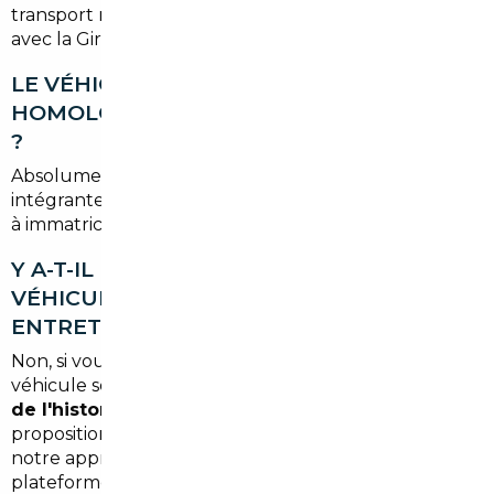
transport réduits grâce à la proximité géographique
avec la Gironde.
LE VÉHICULE IMPORTÉ SERA-T-IL
HOMOLOGUÉ POUR ROULER EN FRANCE
?
Absolument. L'
homologation française
fait partie
intégrante du service. Vous recevez un véhicule prêt
à immatriculer, avec tous les documents en règle.
Y A-T-IL UN RISQUE DE TOMBER SUR UN
VÉHICULE ACCIDENTÉ OU MAL
ENTRETENU ?
Non, si vous passez par un courtier sérieux. Chaque
véhicule sélectionné fait l'objet d'une
vérification
de l'historique et d'un contrôle mécanique
avant
proposition. C'est précisément ce qui différencie
notre approche d'un achat en direct sur une
plateforme étrangère.