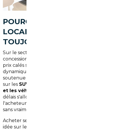
POURQUOI LE MARCHÉ AUTO
LOCAL NE JOUE PAS
TOUJOURS EN VOTRE FAVEUR
Sur le secteur d'Eysines et de son bassin de vie, les
concessions et plateformes de vente affichent des
prix calés sur le marché bordelais — l'un des plus
dynamiques du Sud-Ouest. Résultat : la demande
soutenue tire les prix vers le haut, particulièrement
sur les
SUV familiaux, les hybrides rechargeables
et les véhicules récents à faible kilométrage
. Les
délais s'allongent, les remises se réduisent, et
l'acheteur se retrouve souvent à payer le prix fort
sans vraiment négocier.
Acheter seul à l'étranger peut sembler une bonne
idée sur le papier. Mais sans maîtriser les