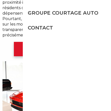
proximité immédiate avec la rocade bordelaise, les
résidents d'Eysines roulent beaucoup — et
GROUPE COURTAGE AUTO
dépensent beaucoup pour leurs véhicules.
Pourtant, le marché local reste cher, souvent saturé
sur les modèles les plus recherchés, et peu
CONTACT
transparent sur les marges pratiquées. C'est
précisément là qu'intervient l'
import automobile
.
Contacter l'agence Bordeaux