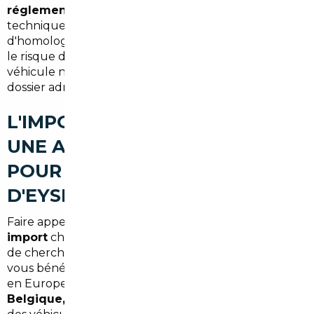
réglementations douanières
, les spécificités
techniques propres à chaque pays, les démarches
d'homologation ou les pièges des annonces en ligne,
le risque de mauvaise surprise est réel : frais cachés,
véhicule non conforme aux normes françaises,
dossier administratif incomplet.
L'IMPORT VIA UN COURTIER :
UNE ALTERNATIVE CONCRÈTE
POUR LES RÉSIDENTS
D'EYSINES
Faire appel à un
courtier automobile spécialisé en
import
change radicalement l'équation. Plutôt que
de chercher seul sur des plateformes étrangères,
vous bénéficiez d'un réseau de partenaires qualifiés
en Europe — principalement en
Allemagne,
Belgique, Espagne et Portugal
— qui proposent