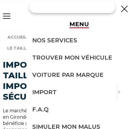
MENU
ACCUEIL
|
AGENCE BORDEAUX
|
NOS SERVICES
LE TAILLAN-MÉDOC (33320)
TROUVER MON VÉHICULE
IMPORT VOITURE À LE
TAILLAN-MÉDOC :
VOITURE PAR MARQUE
IMPORTEZ EN TOUTE
IMPORT
SÉCURITÉ
F.A.Q
Le marché automobile autour de Le Taillan-Médoc,
en Gironde et dans la Métropole de Bordeaux,
bénéficie d'une forte demande pour les véhicules
SIMULER MON MALUS