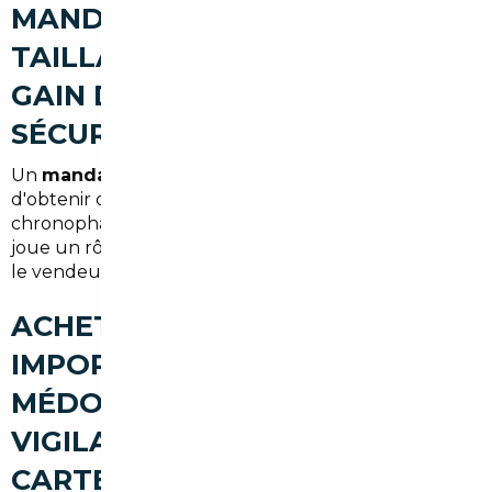
MANDATAIRE AUTO À LE
TAILLAN-MÉDOC (ÉCONOMIES,
GAIN DE TEMPS,
SÉCURISATION)
Un
mandataire auto Le Taillan-Médoc
permet
d'obtenir des tarifs négociés, d'éviter les démarches
chronophages et de sécuriser l'achat. Le mandataire
joue un rôle de facilitateur entre l'acheteur local et
le vendeur européen.
ACHETER UNE VOITURE
IMPORTÉE À LE TAILLAN-
MÉDOC : LES POINTS DE
VIGILANCE (TVA, CONFORMITÉ,
CARTE GRISE)