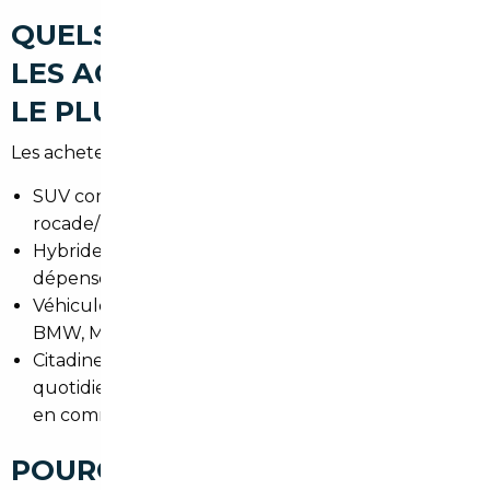
QUELS TYPES DE VOITURES
LES ACHETEURS RECHERCHENT
LE PLUS À LE TAILLAN-MÉDOC
Les acheteurs du secteur privilégient :
SUV compacts pour la famille et les trajets
rocade/Bordeaux.
Hybrides et petites électriques pour réduire les
dépenses en ville.
Véhicules premium faiblement kilométrés (Audi,
BMW, Mercedes) pour les trajets professionnels.
Citadines pratiques pour les déplacements
quotidiens et le stationnement près des transports
en commun.
POURQUOI FAIRE APPEL À UN