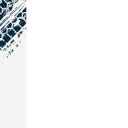
NOS COORDONNÉES
Courtage Auto Grand Est
:
Zone de l'Allan
25600 Vieux-Charmont
03 81 32 32 30
Courtage Auto Bordeaux
:
3 avenue Paul LANGEVIN
33600 PESSAC
05 25 53 07 73
Courtage Auto Paris
: