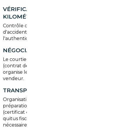
VÉRIFICATION HISTORIQUE ET
KILOMÉTRAGE
Contrôle des factures, carnet d'entretien, rapports
d'accident et des certificats pour s'assurer de
l'authenticité du kilométrage et de l'état mécanique.
NÉGOCIATION ET ACHAT
Le courtier négocie le prix, vérifie les documents
(contrat de vente, certificat de conformité) et
organise le paiement sécurisé entre acheteur et
vendeur.
TRANSPORT ET IMMATRICULATION
Organisation du rapatriement vers Le Taillan-Médoc,
préparation des documents pour la préfecture
(certificat de dédouanement si TVA applicable,
quitus fiscal), passage au contrôle technique si
nécessaire et immatriculation en Gironde.