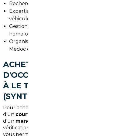
Recherche personnalisée selon vos critères.
Expertise pour vérifier l'historique et l'état du
véhicule.
Gestion des formalités administratives (quitus, TVA,
homologation).
Organisation de la livraison directe à Le Taillan-
Médoc ou à proximité.
ACHETER UNE VOITURE
D'OCCASION AU MEILLEUR PRIX
À LE TAILLAN-MÉDOC
(SYNTHÈSE)
Pour acheter au meilleur prix, combinez l'expertise
d'un
courtier automobile Le Taillan-Médoc
ou
d'un
mandataire auto Le Taillan-Médoc
avec une
vérification rigoureuse du véhicule importé. Cela
vous permet de profiter des économies offertes par