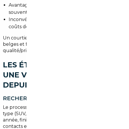
Avantages : large choix, historiques techniques
souvent détaillés, options supérieures.
Inconvénients à anticiper : conformité, TVA et
coûts de transport.
Un courtier local compare les marchés allemands,
belges et français pour trouver le meilleur rapport
qualité/prix.
LES ÉTAPES POUR IMPORTER
UNE VOITURE D'OCCASION
DEPUIS LE TAILLAN-MÉDOC
RECHERCHE DU VÉHICULE
Le process commence par un brief précis : budget,
type (SUV, citadine, berline), kilométrage maximal,
année, finition. Le courtier scanne les annonces,
contacts et enchères en Europe.