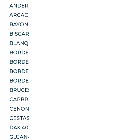
ANDERNOS-LES-BAINS 33510
ARCACHON 33120
BAYONNE 64100
BISCARROSSE 40600
BLANQUEFORT 33290
BORDEAUX 33000
BORDEAUX 33200
BORDEAUX 33300
BORDEAUX 33800
BRUGES 33520
CAPBRETON 40130
CENON 33150
CESTAS 33610
DAX 40100
GUJAN-MESTRAS 33470