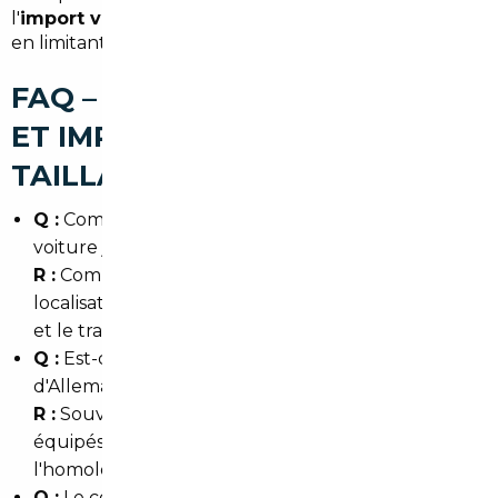
l'
import voiture Allemagne Le Taillan-Médoc
tout
en limitant les risques administratifs et techniques.
FAQ – COURTIER AUTOMOBILE
ET IMPORT DE VOITURE À LE
TAILLAN-MÉDOC
Q :
Combien de temps prend l'import d'une
voiture jusqu'à Le Taillan-Médoc ?
R :
Comptez généralement 4 à 8 semaines selon la
localisation du véhicule, les formalités douanières
et le transport.
Q :
Est-ce moins cher d'importer une voiture
d'Allemagne ?
R :
Souvent oui pour les modèles premium et bien
équipés, mais il faut intégrer la TVA, le transport et
l'homologation.
Q :
Le courtier gère-t-il la carte grise en Gironde ?