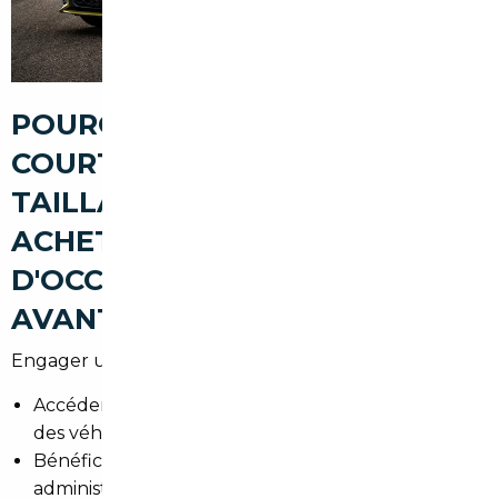
POURQUOI PASSER PAR UN
COURTIER AUTOMOBILE À LE
TAILLAN-MÉDOC POUR
ACHETER UNE VOITURE
D'OCCASION (FIABILITÉ,
AVANTAGES, SÉCURISATION)
Engager un professionnel local, c'est :
Accéder à un réseau de vendeurs européens et à
des véhicules introuvables sur le marché local.
Bénéficier d'une vérification technique et
administrative avant achat pour réduire les risques.