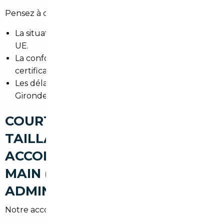
Pensez à contrôler :
La situation TVA : véhicule intra-UE vs import hors
UE.
La conformité aux normes françaises et au
certificat de conformité européen.
Les délais et coûts pour obtenir la carte grise en
Gironde (DDE/ANTS).
COURTIER AUTOMOBILE LE
TAILLAN-MÉDOC : UN
ACCOMPAGNEMENT CLÉ EN
MAIN (RECHERCHE,
ADMINISTRATIF, LIVRAISON)
Notre accompagnement inclut :