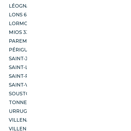
LÉOGNAN 33850
LONS 64140
LORMONT 33310
MIOS 33380
PAREMPUYRE 33290
PÉRIGUEUX 24000
SAINT-JEAN-DE-LUZ 64500
SAINT-LOUBÈS 33450
SAINT-PAUL-LÈS-DAX 40990
SAINT-VINCENT-DE-TYROSSE 40230
SOUSTONS 40140
TONNEINS 47400
URRUGNE 64122
VILLENAVE-D'ORNON 33140
VILLENEUVE-SUR-LOT 47300