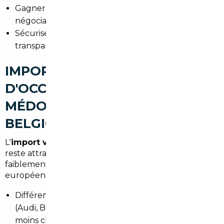
Gagner du temps : le courtier gère recherche,
négociation et formalités.
Sécuriser la transaction grâce à des procédures
transparentes et des garanties.
IMPORT DE VOITURES
D'OCCASION À LE TAILLAN-
MÉDOC : ALLEMAGNE,
BELGIQUE ET EUROPE
L'
import voiture Allemagne Le Taillan-Médoc
reste attractif pour des modèles bien équipés et
faiblement kilométrés. La Belgique et d'autres pays
européens offrent aussi des opportunités :
Différences de prix : certains modèles premium
(Audi, BMW, Mercedes) ou hybrides sont souvent
moins chers à l'import.