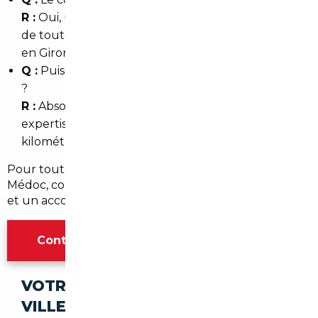
R :
Oui, un bon courtier ou mandataire s'occupe
de toutes les démarches jusqu'à l'immatriculation
en Gironde ou via l'ANTS.
Q :
Puis-je demander une inspection avant l'achat
?
R :
Absolument. Le courtier organise souvent une
expertise technique et un contrôle du
kilométrage avant la transaction.
Pour toute recherche personnalisée à Le Taillan-
Médoc, contactez un spécialiste local pour un devis
et un accompagnement sur mesure.
Contacter l'agence Bordeaux
VOTRE IMPORT SÉCURISÉ DANS CES
VILLES