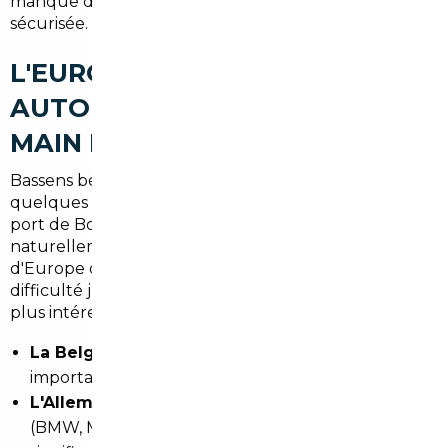
manque d'accès à une solution concrète et
sécurisée.
L'EUROPE, UN MARCHÉ
AUTOMOBILE À PORTÉE DE
MAIN DEPUIS BASSENS
Bassens bénéficie d'une position stratégique : à
quelques minutes de l'axe autoroutier A10 et du
port de Bordeaux, la logistique automobile y est
naturellement fluide. Les véhicules importés
d'Europe du Nord ou d'Europe centrale arrivent sans
difficulté jusqu'en Gironde. Parmi les marchés les
plus intéressants :
La Belgique
: marché très développé, stocks
importants, prix négociés en volume
L'Allemagne
: paradis des véhicules premium
(BMW, Mercedes, Audi) avec des décotes