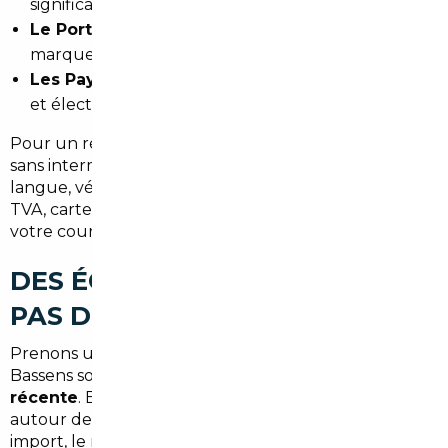
significatives
Le Portugal
: marchés émergents sur certaines
marques françaises avec des conditions attractives
Les Pays-Bas
: spécialistes des véhicules hybrides
et électriques avec des fiscalités avantageuses
Pour un résident de Bassens, accéder à ces marchés
sans intermédiaire reste complexe : barrière de la
langue, vérification des historiques, homologation,
TVA, carte grise… Autant de sujets techniques que
votre courtier maîtrise de bout en bout.
DES ÉCONOMIES CONCRÈTES,
PAS DES PROMESSES
Prenons un exemple réaliste : un acheteur de
Bassens souhaite acquérir une
BMW Série 3
récente
. En concession française, il la trouvera
autour de
42 000 €
. Via un courtier spécialisé en
import, le même véhicule — même finition, même