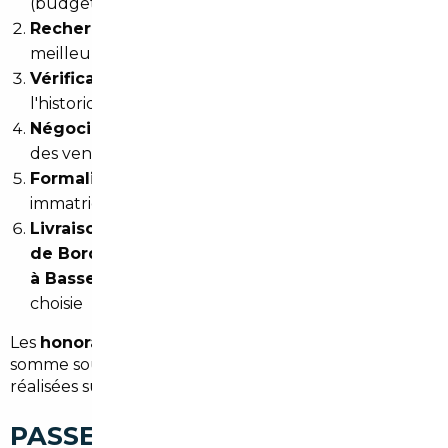
(budget, modèle, usage, financement éventuel)
Recherche et sourcing
: identification des
meilleures offres sur les marchés européens ciblés
Vérification et validation
: contrôle de
l'historique, de l'état mécanique et des documents
Négociation
: obtention du meilleur prix auprès
des vendeurs partenaires
Formalités administratives
: TVA, homologation,
immatriculation française
Livraison
: le véhicule vous est remis
à l'agence
de Bordeaux ou directement à votre domicile
à Bassens
, selon votre préférence et l'option
choisie
Les
honoraires démarrent à partir de 1 500 €
, une
somme souvent très inférieure aux économies
réalisées sur le prix du véhicule.
PASSEZ À L'ACTION : VOTRE