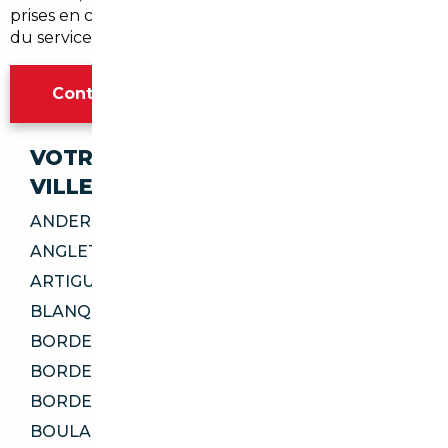
prises en charge. C'est précisément la valeur ajoutée
du service.
Contacter l'agence Bordeaux
VOTRE IMPORT SÉCURISÉ DANS CES
VILLES
ANDERNOS-LES-BAINS 33510
ANGLET 64600
ARTIGUES-PRÈS-BORDEAUX 33370
BLANQUEFORT 33290
BORDEAUX 33000
BORDEAUX 33200
BORDEAUX 33800
BOULAZAC ISLE MANOIRE 24330