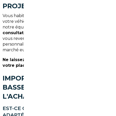
PROJET COMMENCE ICI
Vous habitez Bassens, vous cherchez à renouveler
votre véhicule sans payer le prix fort ? Contactez
notre équipe dès maintenant pour une
première
consultation gratuite
. Décrivez votre projet, et nous
vous revenons sous 48 h avec une analyse
personnalisée des opportunités disponibles sur le
marché européen.
Ne laissez pas un concessionnaire décider à
votre place du prix que vous allez payer.
IMPORT DE VOITURE À
BASSENS : VOS QUESTIONS SUR
L'ACHAT ET LE COURTAGE
EST-CE QUE L'IMPORT DE VOITURE EST
ADAPTÉ À UN BUDGET MOYEN À