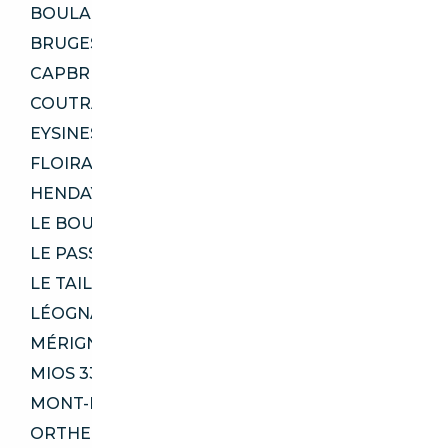
BOULAZAC ISLE MANOIRE 24750
BRUGES 33520
CAPBRETON 40130
COUTRAS 33230
EYSINES 33320
FLOIRAC 33270
HENDAYE 64700
LE BOUSCAT 33110
LE PASSAGE 47520
LE TAILLAN-MÉDOC 33320
LÉOGNAN 33850
MÉRIGNAC 33700
MIOS 33380
MONT-DE-MARSAN 40000
ORTHEZ 64300