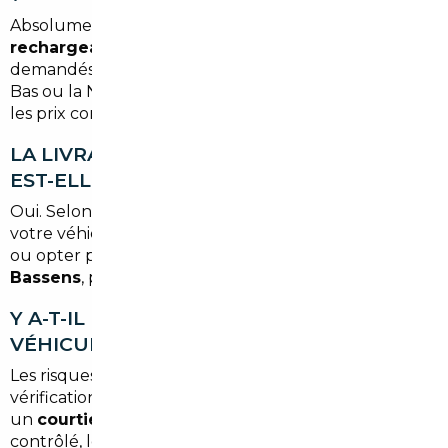
Absolument. Les véhicules
électriques et hybrides
rechargeables
font partie des segments les plus
demandés en import, notamment depuis les Pays-
Bas ou la Norvège où les stocks sont importants et
les prix compétitifs.
LA LIVRAISON À DOMICILE À BASSENS
EST-ELLE POSSIBLE ?
Oui. Selon l'option choisie, vous pouvez récupérer
votre véhicule directement à l'
agence de Bordeaux
ou opter pour une
livraison à votre adresse à
Bassens
, pour plus de confort.
Y A-T-IL DES RISQUES À IMPORTER UN
VÉHICULE DEPUIS L'ÉTRANGER ?
Les risques existent si vous agissez seul, sans
vérification sérieuse ni réseau fiable. En passant par
un
courtier professionnel
, chaque véhicule est
contrôlé, les documents authentifiés et les formalités