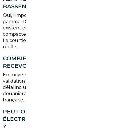
BASSENS ?
Oui, l'import n'est pas réservé aux véhicules haut de
gamme. Dès
15 000 €
de budget, des opportunités
existent en Europe, notamment sur des berlines
compactes ou des SUV d'entrée de gamme récents.
Le courtier adapte sa recherche à votre enveloppe
réelle.
COMBIEN DE TEMPS FAUT-IL POUR
RECEVOIR SON VÉHICULE À BASSENS ?
En moyenne, comptez
4 à 8 semaines
entre la
validation de votre commande et la livraison finale. Ce
délai inclut la sélection du véhicule, les formalités
douanières, le transport et l'immatriculation
française.
PEUT-ON IMPORTER UN VÉHICULE
ÉLECTRIQUE OU HYBRIDE VIA CE SERVICE
?