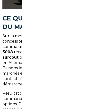
CE QUE CACHENT LES TARIFS
DU MARCHÉ LOCAL
Sur la métropole bordelaise, les marges
concessionnaires restent confortables. Un véhicule
comme une
Volkswagen Tiguan
ou une
Peugeot
3008
récente peut afficher jusqu'à
15 à 25 % de
surcoût
par rapport aux prix pratiqués en Belgique,
en Allemagne ou au Portugal. Peu d'acheteurs à
Bassens le savent réellement, car comparer les
marchés européens demande du temps, des
contacts fiables et une bonne maîtrise des
démarches administratives.
Résultat : la plupart des habitants signent un bon de
commande en concession sans avoir exploré d'autres
options. Pas par manque de curiosité, mais par