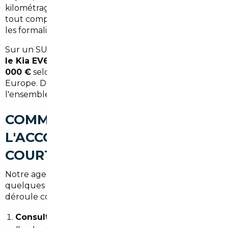
kilométrage — peut revenir à
35 000 à 37 000 €
tout compris, incluant les honoraires, le transport et
les formalités administratives.
Sur un SUV électrique comme le
Tesla Model Y ou
le Kia EV6
, les écarts peuvent dépasser
4 000 à 8
000 €
selon les périodes et les stocks disponibles en
Europe. Des sommes qui financent largement
l'ensemble de la prestation de courtage.
COMMENT FONCTIONNE
L'ACCOMPAGNEMENT
COURTIER DEPUIS BASSENS
Notre agence de référence est basée à
Bordeaux
, à
quelques minutes de Bassens. Voici comment se
déroule concrètement une mission :
Consultation initiale
: définition du projet