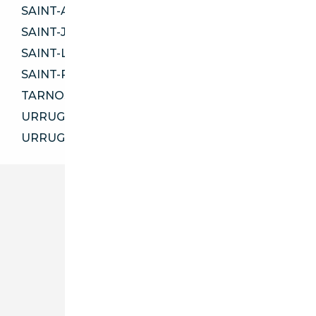
SAINT-ANDRÉ-DE-CUBZAC 33240
SAINT-JEAN-D'ILLAC 33127
SAINT-LOUBÈS 33450
SAINT-PAUL-LÈS-DAX 40990
TARNOS 40220
URRUGNE 64122
URRUGNE 64700