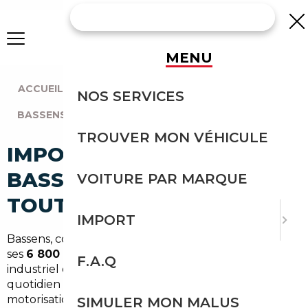
MENU
ACCUEIL
|
AGENCE BORDEAUX
|
NOS SERVICES
BASSENS (33530)
TROUVER MON VÉHICULE
IMPORT VOITURE À
BASSENS : IMPORTEZ EN
VOITURE PAR MARQUE
TOUTE SÉCURITÉ
IMPORT
Bassens, commune de la métropole bordelaise avec
ses
6 800 habitants
environ, est une ville à fort profil
F.A.Q
industriel et portuaire, où la voiture reste un outil du
quotidien incontournable. Avec un taux de
motorisation élevé et des ménages souvent bi-
SIMULER MON MALUS