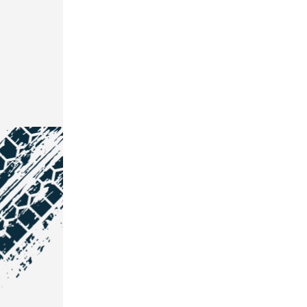
NOS COORDONNÉES
Courtage Auto Grand Est
: